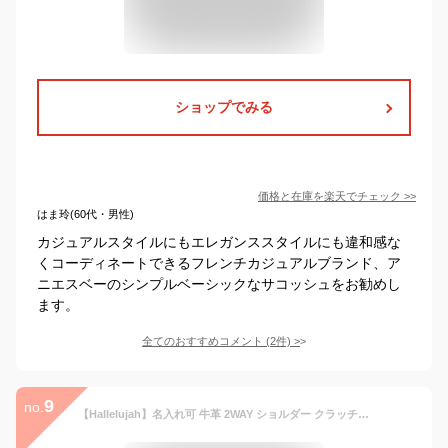
ショップでみる
価格と在庫を
楽天
でチェック
>>
はま玲(60代・男性)
カジュアルスタイルにもエレガンススタイルにも違和感な
くコーディネートできるフレンチカジュアルブランド、ア
ニエスベーのシンプルベーシックなサコッシュをお勧めし
ます。
全てのおすすめコメント
(
2
件)
>
9
no.
【Hallelujah】名入れ可 牛革 2WAY ショルダー クラッチバッグ マチあり 13インチ ポーチ ショルダー サコッシュ PCケース 本革 レザー 革 シンプル メンズ レディース (Navy)