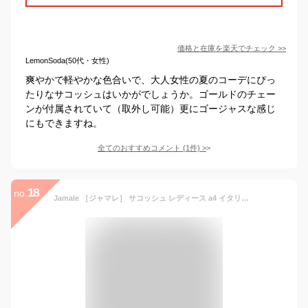
価格と在庫を
楽天
でチェック
>>
LemonSoda(50代・女性)
爽やかで軽やかな色合いで、大人女性の夏のコーデにぴっ
たりなサコッシュはいかがでしょうか。ゴールドのチェー
ンが付属されていて（取外し可能）更にゴージャスな感じ
にもできますね。
全てのおすすめコメント
(
1
件)
>
18
no.
Jamale ［ジャマレ］ サコッシュ レディース a4 イタリアンレザー 本革 レザー 日本製 大人 軽い ユニセックス ショルダー 斜め掛け 肩掛け ボディバッグ 母 女性 ギフト ギフト (07000330r)