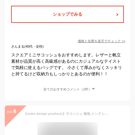
ショップでみる
価格と在庫を
楽天
でチェック
>>
さんまる(40代・女性)
スクエアミニサコッシュをおすすめします。レザーと帆立
素材が品質が高く高級感があるのにカジュアルなテイスト
で気軽に使えるバッグです。 小さくて厚みがなくスッキリ
と持てるけど収納力もしっかりとあるのが便利！！
全てのおすすめコメント（2件）
6
no.
【stairs design products】サコッシュ 無地 メンズ レディース レザー 日本製 カジュアル ブランド