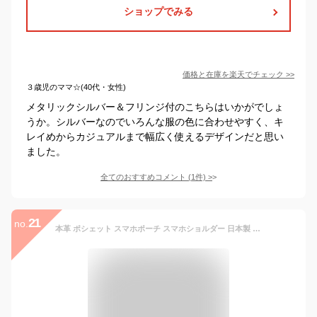
ショップでみる
価格と在庫を
楽天
でチェック
>>
３歳児のママ☆(40代・女性)
メタリックシルバー＆フリンジ付のこちらはいかがでしょ
うか。シルバーなのでいろんな服の色に合わせやすく、キ
レイめからカジュアルまで幅広く使えるデザインだと思い
ました。
全てのおすすめコメント
(
1
件)
>
21
no.
本革 ポシェット スマホポーチ スマホショルダー 日本製 送料無料 革 斜めがけ 斜めがけバッグ レディース スマホ ショルダー おしゃれ かわいい レザー 女の子 財布 ポーチ ギフト 雑貨 還暦 母 誕生日 クリスマス プレゼント 女性 LIME L8005