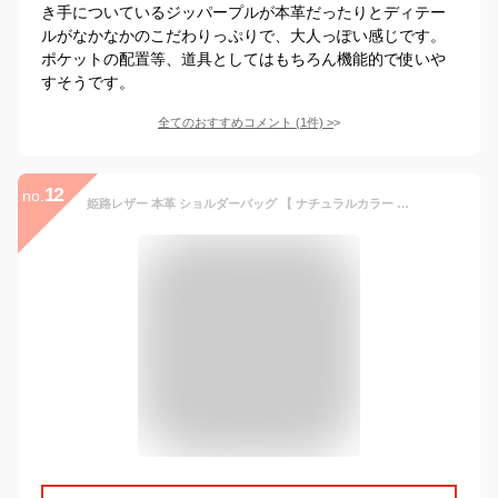
き手についているジッパープルが本革だったりとディテー
ルがなかなかのこだわりっぷりで、大人っぽい感じです。
ポケットの配置等、道具としてはもちろん機能的で使いや
すそうです。
全てのおすすめコメント
(
1
件)
>
12
no.
姫路レザー 本革 ショルダーバッグ 【 ナチュラルカラー 】長さ調節可ストラップ 内ポケットなし ポシェット ポーチ 革 レザー バック シンプル レディース メンズ 収納 カバン 鞄 ショルダー バッグ 斜めがけ 軽量 柔らかい ソフト サコッシュ 宅配便送料無