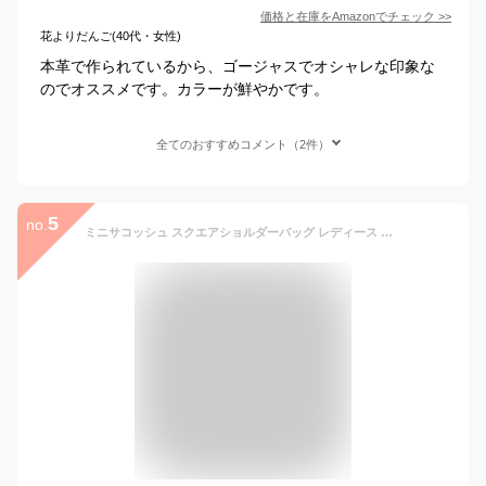
価格と在庫を
Amazon
でチェック
>>
花よりだんご(40代・女性)
本革で作られているから、ゴージャスでオシャレな印象な
のでオススメです。カラーが鮮やかです。
全てのおすすめコメント（2件）
5
no.
ミニサコッシュ スクエアショルダーバッグ レディース 本革 レザー SEAGULL SHIP シーガルシップ ポシェット 防水帆布 栃木レザー 日本製 国産 ユニセックス 女性用 婦人用 BAGGY PORT バギーポート 送料無料 あす楽 スマホショルダー スマホポーチ スマホポシェット