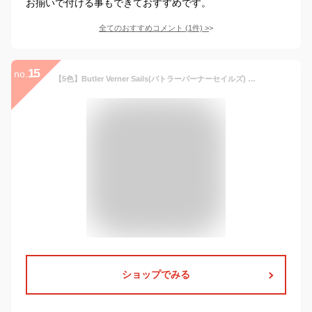
お揃いで付ける事もできておすすめです。
全てのおすすめコメント
(
1
件)
>
15
no.
【5色】Butler Verner Sails(バトラーバーナーセイルズ) ショルダーバッグ サコッシュ 馬革 隠しマグネット メンズ レディース 男女兼用 [JA-2522] ポシェット ミニバッグ モバイルショルダーバッグ スマホポーチ 小さめ かわいい 可愛い 斜めがけ 本革 ホース レザー 日本製
ショップでみる