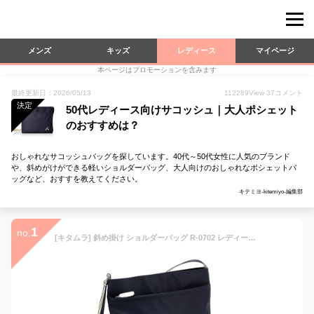
メンズ
キッズ
レディース
マイページ
本ページはプロモーションを含みます
最終更新日：2026/05/13
112289
View
37
コメント
決定
50代レディース向けサコッシュ｜大人ポシェット
のおすすめは？
おしゃれなサコッシュバッグを探しています。40代～50代女性に人気のブランド
や、斜めがけができる軽いショルダーバッグ、大人向けのおしゃれなポシェットバ
ッグなど、おすすを教えてください。
キテミヨ-kitemiyo-編集部
1
no.
[キタムラ] 斜め掛け ショルダーバッグ R-0702 レディース ダークブルー/アイボリー [紺] 10911