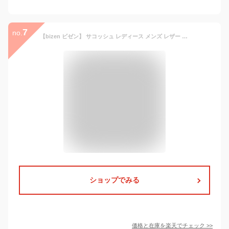
7
no.
【bizen ビゼン】 サコッシュ レディース メンズ レザー イタリアンレザー 牛革 軽量 きれいめ ブランド 縦型 日本製 斜め掛け 牛革 革 小さめ ポシェット サコッシュ ボディバッグ レディース きれいめ 軽量 レザー マルチショルダー 母の日ギフト
ショップでみる
価格と在庫を
楽天
でチェック
>>