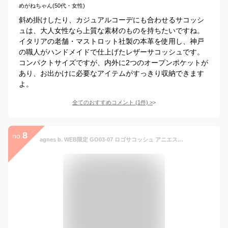
めがねちゃん(50代・女性)
斜め掛けしたり、カジュアルコーデにも合わせるサコッシ
ュは、大人女性なら上質な素材のものを持ちたいですね。
イタリアの老舗・マストロット社製の本革を使用し、神戸
の職人がハンドメイドで仕上げたレザーサコッシュです。
コンパクトサイズですが、内外に2つのオープンポケットが
あり、お出かけに必要なアイテムがすっきり収納できます
よ。
全てのおすすめコメント
(
1
件)
>
8
no.
agnes b. WEB限定 GO03-07 ロゴサコッシュ アニエスベー バッグ ショルダーバッグ ブラック【送料無料】