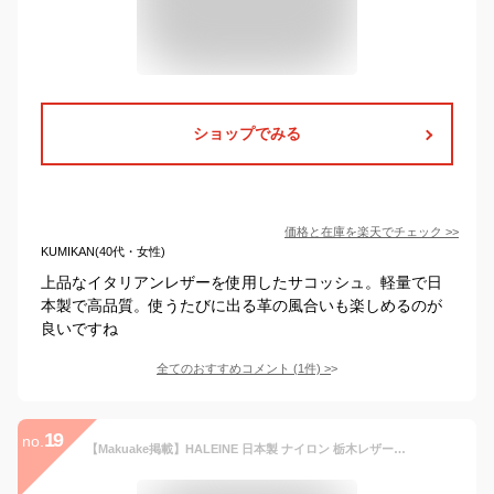
ショップでみる
価格と在庫を
楽天
でチェック
>>
KUMIKAN(40代・女性)
上品なイタリアンレザーを使用したサコッシュ。軽量で日
本製で高品質。使うたびに出る革の風合いも楽しめるのが
良いですね
全てのおすすめコメント
(
1
件)
>
19
no.
【Makuake掲載】HALEINE 日本製 ナイロン 栃木レザー サコッシュ レディース ショルダー バッグ ボディバッグ 牛革 本革 【名入れ可能】(