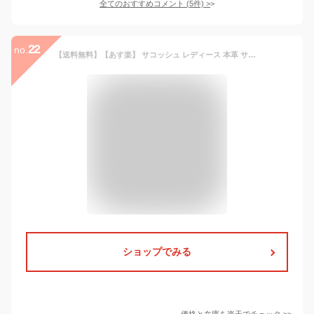
全てのおすすめコメント
(
5
件)
>
22
no.
【送料無料】【あす楽】 サコッシュ レディース 本革 サコッシュ バッグ スマホポーチ ショルダーバッグ 姫路レザー コロラド 日本製 GLIDE 斜めがけ ポシェット 2way ミニバッグ マチなし bag 鞄 かばん カバン 大人 人気 贈り物 プレゼント ギフト 楽天 通販
ショップでみる
価格と在庫を
楽天
でチェック
>>