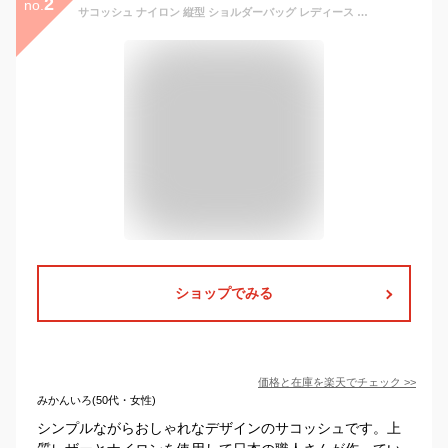
2
no.
サコッシュ ナイロン 縦型 ショルダーバッグ レディース 日本製 栃木レザー HALEINE 【名入れ 可能】ボディバッグ ブランド 牛革 本革 女性 ミニバッグ 斜め掛け 卒業 記念品 ギフト プレゼント 4FB (07000371r)
ショップでみる
価格と在庫を
楽天
でチェック
>>
みかんいろ(50代・女性)
シンプルながらおしゃれなデザインのサコッシュです。上