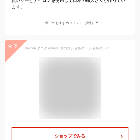
質レザーとナイロンを使用して日本の職人さんが作ってい
ます。
全てのおすすめコメント（3件）
3
no.
Dakota ダコタ dakota ダコタショルダー ショルダーバッグ サコッシュ レディース 斜めがけ 本革 日本製 キューブ 1030300 【smtb-m】【送料無料】【楽天ランキング入賞】【プレゼント最適品】【ブランド】 自分 ご 褒美
ショップでみる