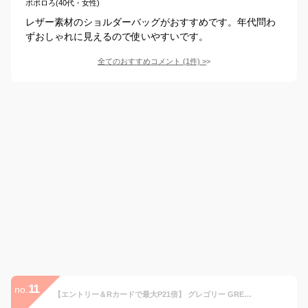
ポポロろ(40代・女性)
レザー素材のショルダーバッグがおすすめです。年代問わ
ずおしゃれに見えるので使いやすいです。
全てのおすすめコメント
(
1
件)
>
11
no.
【エントリー＆Rカードで最大P21倍】 グレゴリー GREGORY サコッシュバッグ ショルダーバッグ ショルダー クラシックサコッシュM CLASSIC SACOCHE M メンズ レディース 【正規品】 あす楽 送料無料 プレゼント ギフト ラッピング無料 通販 敬老の日