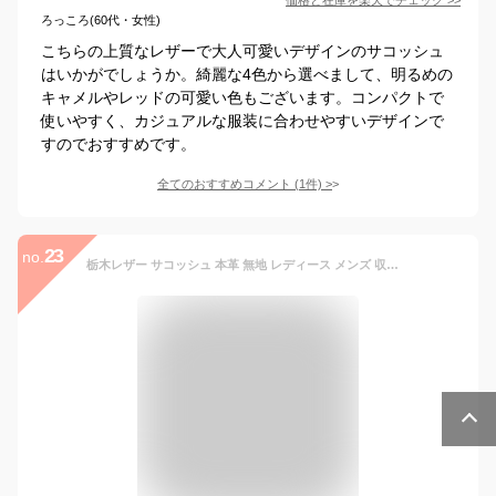
ろっころ(60代・女性)
こちらの上質なレザーで大人可愛いデザインのサコッシュ
はいかがでしょうか。綺麗な4色から選べまして、明るめの
キャメルやレッドの可愛い色もございます。コンパクトで
使いやすく、カジュアルな服装に合わせやすいデザインで
すのでおすすめです。
全てのおすすめコメント
(
1
件)
>
23
no.
栃木レザー サコッシュ 本革 無地 レディース メンズ 収納 レザー 革 カバン 鞄 ショルダー バッグ 斜めがけ シンプル ナチュラル メール便送料無料