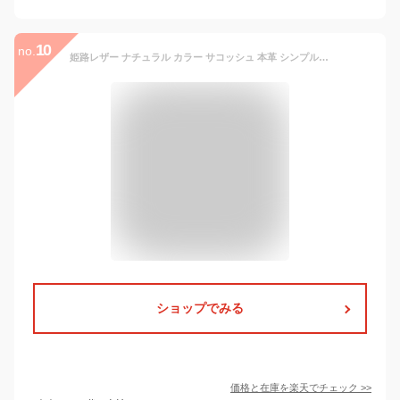
10
no.
姫路レザー ナチュラル カラー サコッシュ 本革 シンプル 無地 レディース メンズ 収納 レザー 革 カバン 鞄 ショルダー バッグ 斜めがけ ベルト ブラック キャメル ベージュ ライト グレー 軽量 柔らかい ソフト 日本製 ポーチ ショルダーバッグ ポシェット 宅配便送料無料
ショップでみる
価格と在庫を
楽天
でチェック
>>