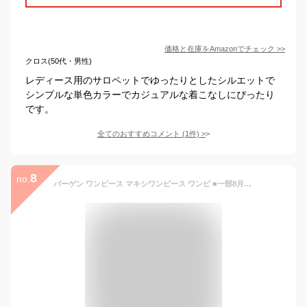
価格と在庫を
Amazon
でチェック
>>
クロス(50代・男性)
レディース用のサロペットでゆったりとしたシルエットで
シンプルな単色カラーでカジュアルな着こなしにぴったり
です。
全てのおすすめコメント
(
1
件)
>
8
no.
バーゲン ワンピース マキシワンピース ワンピ ■一部8月下旬入荷 ロングワンピース マキシ フレアワンピース バックリボン 後ろリボン Aライン リボン フレア ジャンパースカート サロペット オールインワン レディース 大きいサイズ 春 夏 HUG.U