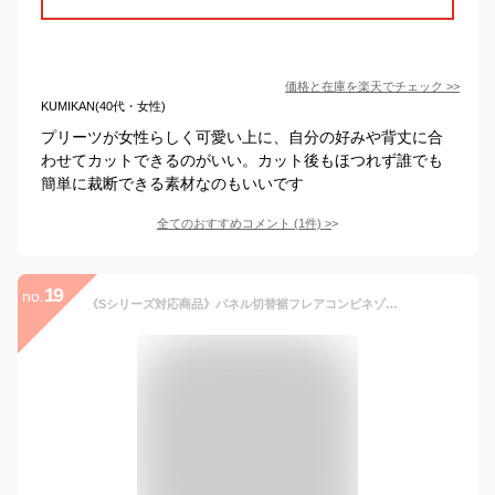
価格と在庫を
楽天
でチェック
>>
KUMIKAN(40代・女性)
プリーツが女性らしく可愛い上に、自分の好みや背丈に合
わせてカットできるのがいい。カット後もほつれず誰でも
簡単に裁断できる素材なのもいいです
全てのおすすめコメント
(
1
件)
>
19
no.
《Sシリーズ対応商品》パネル切替裾フレアコンビネゾン／フリーズマート