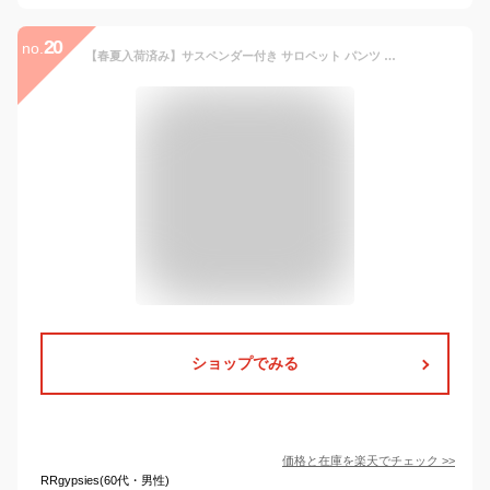
20
no.
【春夏入荷済み】サスペンダー付き サロペット パンツ レディース 異素材MIX オールインワン きれいめ 大人 細ストラップ 楽ちん メール便 2023春夏新作 M/L 【lgww-at4420】【即納：1-5営業日】【送料無料】メ込2
ショップでみる
価格と在庫を
楽天
でチェック
>>
RRgypsies(60代・男性)