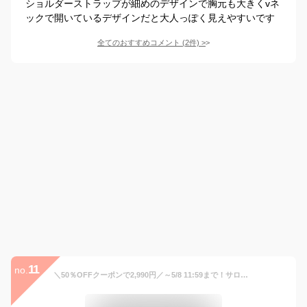
ショルダーストラップが細めのデザインで胸元も大きくvネ
ックで開いているデザインだと大人っぽく見えやすいです
全てのおすすめコメント
(
2
件)
>
11
no.
＼50％OFFクーポンで2,990円／～5/8 11:59まで！サロペット デニム オールインワン キャミワンピ オーバーオール 作業着 パンツ ジーンズ ゆったり デニム サロペット 大人可愛い デニムパンツ つなぎ レディース オーバーオール 大きいサイズ