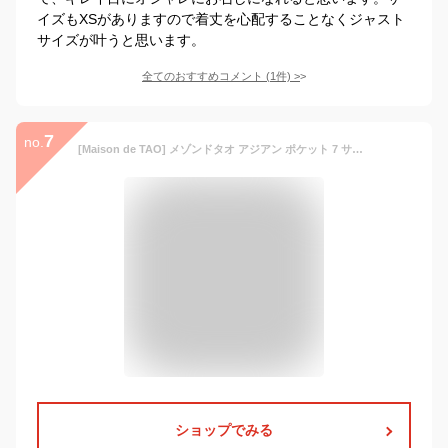
イズもXSがありますので着丈を心配することなくジャスト
サイズが叶うと思います。
全てのおすすめコメント
(
1
件)
>
7
no.
[Maison de TAO] メゾンドタオ アジアン ポケット 7 サロペット サーフィン ランニング フォーマル マタニティ ウィメンズ オールイン ナチュラル ミリタリー ロンパース カッコイイ オートバイ カジュアル ストリート バスケット スポーツ ビジネス ブランド かわいい おおきい ユッタリ ガールズ ジュニア 大きいサイズ 春 ファッション 夏 秋 (黒, XXL)
ショップでみる