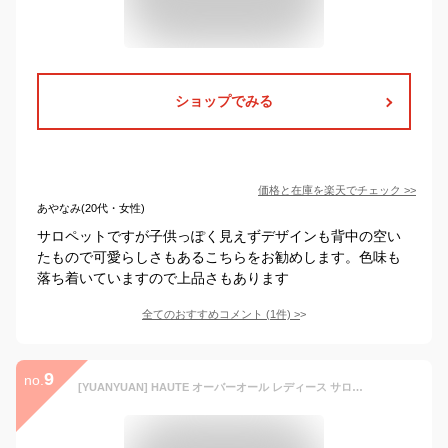
ショップでみる
価格と在庫を
楽天
でチェック
>>
あやなみ(20代・女性)
サロペットですが子供っぽく見えずデザインも背中の空い
たもので可愛らしさもあるこちらをお勧めします。色味も
落ち着いていますので上品さもあります
全てのおすすめコメント
(
1
件)
>
9
no.
[YUANYUAN] HAUTE オーバーオール レディース サロペット パンツ オールインワン ズボン ガウチョパンツ ロングサロペット ロングパンツ ロング ストレート ワイド ゆったり シンプル 体型カバー おしゃれ 無地 カジュアル 大きいサイズ (ブラック,S,S)