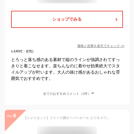
ショップでみる
価格と在庫を
楽天
でチェック
>>
s.i(40代・女性)
とろっと落ち感のある素材で縦のラインが強調されてすっ
きりと着こなせます。楽ちんなのに着やせ効果絶大でスタ
イルアップが叶います。大人の抜け感があるおしゃれな雰
囲気でおすすめです。
全てのおすすめコメント（2件）
6
no.
【シャツセット】ツイード調オーバーオール ビジネスワンピース オーバーオール カジュアルスーツ 大人カジュアル 春夏 秋 オールシーズン対応 大人コーデ アラサーコーデ アラサーファッション きれい目コーデ きれい目カジュアル