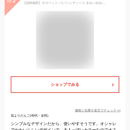
2
no.
【送料無料】サロペット パンツ レディース きれいめゆるサロペット （ オールインワン Vネック ワイドパンツ ワンピース 春 夏 秋 冬 プチプラ 仕事 ゆったり ）【メール便（ネコポス）無料商品】
ショップでみる
価格と在庫を
楽天
でチェック
>>
花よりだんご(40代・女性)
シンプルなデザインだから、使いやすそうです。オシャレ
でかわいらしいデザインで、大人っぽいカラーなのでオス