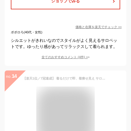
ショップでみる
価格と在庫を
楽天
でチェック
>>
ポポロろ(40代・女性)
シルエットがきれいなのでスタイルがよく見えるサロペッ
トです。ゆったり感があってリラックスして着られます。
全てのおすすめコメント
(
4
件)
>
14
no.
【楽天1位／7冠達成】 着るだけで即、着痩せ見え サロペット レディース オールインワン パンツ 体型カバー 着痩せ見え 細見え 大人 きれいめ おしゃれ 低身長 大きいサイズ Vネック ロング ワンピース ワンピ オーバーオール 黒 ブラック 春 夏 人気 おすすめ 通販 サロペ