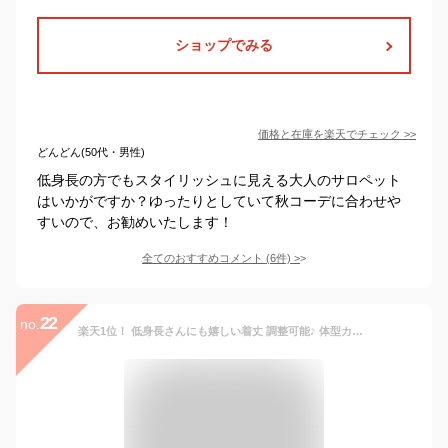
ショップでみる
価格と在庫を
楽天
でチェック
>>
どんどん(50代・男性)
低身長の方でもスタイリッシュに見える大人のサロペット
はいかがですか？ゆったりとしていて秋コーデに合わせや
すいので、お勧めいたします！
全てのおすすめコメント
(
6
件)
>
22
no.
楽天1位！ 低身長さんにも嬉しい着丈 調整可能♪ 体型カバー サロペット Vネック キャミソール ゆったり ワイドパンツ オールインワン レディース サロペ オールイン マタニティ 体型カバー ゆる サロペ ワイド レディース