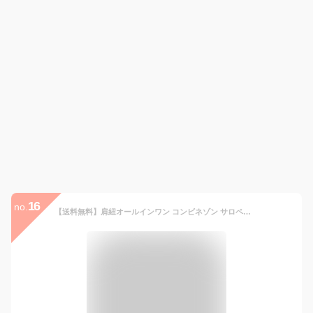
16
no.
【送料無料】肩紐オールインワン コンビネゾン サロペット オールインワン ロンパース ノースリーブ ワイドパンツ 無地 M L 春夏 レディース ミリアンデニ メール便(ネコポス)