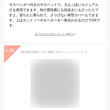
サスペンダー付きのサロペットで、大人っぽいカジュアル
さを表現できます。秋の普段着にも街歩きにもぴったりで
すよ。楽ちんに着られて、さりげない体型カバーもできま
す。上はカットソーやセーターを一枚合わせるだけでOKで
す。
全てのおすすめコメント
(
4
件)
>
21
no.
【春応援×半額クーポン対象】サロペット レディース オールインワン デニム トップス ボトムス ゆったり つなぎ メール便 2022秋冬 M/L/XL 自宅 ルームウェア 部屋着【lgww-ah0123】【予約販売：3月2日入荷予定順次発送】【送料無料】メ込2