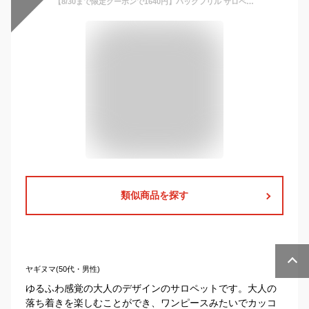
【8/30まで限定クーポンで1640円】バックフリル サロペット レディース オールインワン 春夏 パンツ オーバーオール 楽ちん ゆったり 無地 体型カバー ブラック ネイビー ミント ベージュ テラコッタ カーキ フリーサイズ 送料無料 cicibella
類似商品を探す
ヤギヌマ(50代・男性)
ゆるふわ感覚の大人のデザインのサロペットです。大人の
落ち着きを楽しむことができ、ワンピースみたいでカッコ