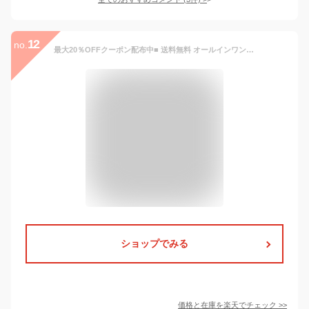
12
no.
最大20％OFFクーポン配布中■ 送料無料 オールインワン レディース ウエストリボン付き 春 夏 秋 ジャンプスーツ ブラック アイボリー グレー 大きいサイズ M L ワンピース サロペットルームウェア ≪ゆうメール便配送30・代引不可≫ ルームウェア
ショップでみる
価格と在庫を
楽天
でチェック
>>