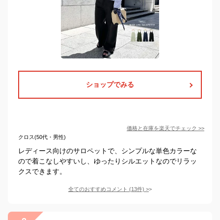
ショップでみる
価格と在庫を
楽天
でチェック
>>
クロス(50代・男性)
レディース向けのサロペットで、シンプルな単色カラーな
ので着こなしやすいし、ゆったりシルエットなのでリラッ
クスできます。
全てのおすすめコメント
(
13
件)
>