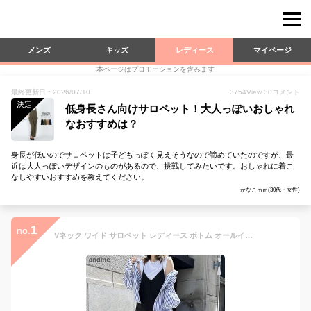
メンズ
キッズ
レディース
マイページ
本ページはプロモーションを含みます
最終更新日：2026/07/10
3754
View
30
コメント
決定
低身長さん向けサロペット！大人っぽいおしゃれ
なおすすめは？
身長が低いのでサロペットは子どもっぽく見えそうなので諦めていたのですが、最
近は大人っぽいデザインのものがあるので、挑戦してみたいです。おしゃれに着こ
なしやすいおすすめを教えてください。
かなこｍｍ(30代・女性)
1
no.
Vネック ワイド サロペット レディース ボトム オールインワン オーバーオール パンツ ワイドパンツ サロペ ズボン 体型カバー 太ももカバー ゆったり 楽ちん ポケット ノースリーブ ツイル マタニティ きれいめ セレモニー オフィス カジュアル S M L 春夏 秋冬 春 夏 秋 冬