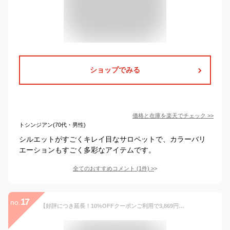
ショップでみる
価格と在庫を
楽天
でチェック
>>
トシンジアン(70代・男性)
シルエットがすごくキレイ目なサロペットで、カラーバリ
エーションもすごく多彩なアイテムです。
全てのおすすめコメント
(
1
件)
>
17
no.
【好評につき延長！10%OFFクーポンご利用で3,869円】SC/M/Lサイズ リネンタッチダブルストラップサロペット レディース/サロペット バックシャン オールインワン リネンタッチ フルレングス 綿100% リネンタッチ SCサイズ