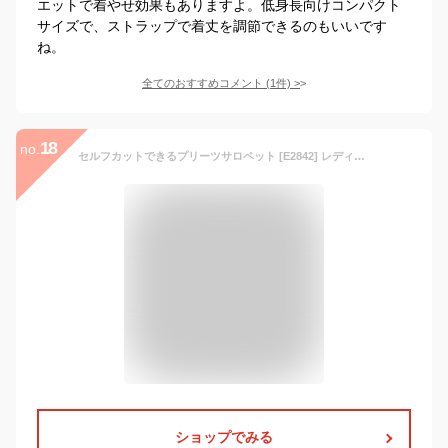
エットで着やせ効果もありますよ。低身長向けコンパクト
サイズで、ストラップで着丈を調節できるのもいいです
ね。
全てのおすすめコメント
(
1
件)
>
18
no.
セルフカットできるプリーツサロペット [E2842] レディース リラックス らくちん ゆったり サテン 大人 夏 小柄 オールインワン サロペット オーバーオール パンツ きれいめ ワイドパンツ プリーツ キャミソールワンピース キャミ 黒
ショップでみる