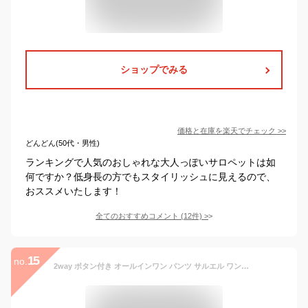
ショップでみる
価格と在庫を
楽天
でチェック
>>
どんどん(50代・男性)
ランキングで人気のおしゃれな大人っぽいサロペットは如
何ですか？低身長の方でもスタイリッシュに見えるので、
おススメいたします！
全てのおすすめコメント
(
12
件)
>
15
no.
2way ボタン付き オールインワン パンツ サルエル ワンピース デニム バルーン シルエット サロペット オーバーオール ワンピース レディース^w087^