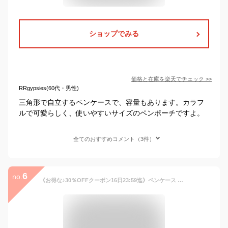
ショップでみる
価格と在庫を
楽天
でチェック
>>
RRgypsies(60代・男性)
三角形で自立するペンケースで、容量もあります。カラフ
ルで可愛らしく、使いやすいサイズのペンポーチですよ。
全てのおすすめコメント（3件）
6
no.
《お得な♪30％OFFクーポン16日23:59迄》ペンケース 筆箱 シンプル おしゃれ ふでばこ 大容量 ぺんけーす 大容量 おしゃれ シンプル 便利 韓国 ペン入れ 筆箱 小物入れ 高校生 中学生 男の子 女の子 文房具