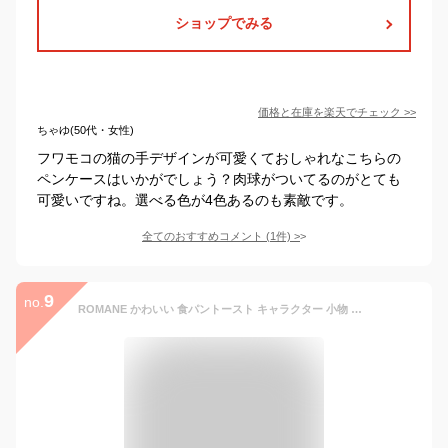
ショップでみる
価格と在庫を
楽天
でチェック
>>
ちゃゆ(50代・女性)
フワモコの猫の手デザインが可愛くておしゃれなこちらの
ペンケースはいかがでしょう？肉球がついてるのがとても
可愛いですね。選べる色が4色あるのも素敵です。
全てのおすすめコメント
(
1
件)
>
9
no.
ROMANE かわいい 食パントースト キャラクター 小物 ポーチ ペンケース 筆箱, Brunch Brother Runtoast Pencase (Toast)