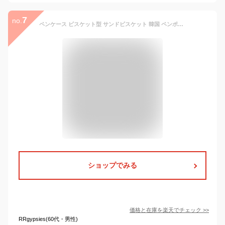
7
no.
ペンケース ビスケット型 サンドビスケット 韓国 ペンポーチ 筆箱 文房具 可愛い 大容量 超大容量 鉛筆バッグ 文房具バッグ 高校生 女子 おしゃれ 便利 シンプル プレゼント 多機能 小物入れポーチ リアル 筆収納 送料無料
ショップでみる
価格と在庫を
楽天
でチェック
>>
RRgypsies(60代・男性)