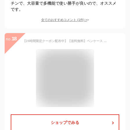
チンで、大容量で多機能で使い勝手が良いので、オススメ
です。
全てのおすすめコメント
(
1
件)
>
18
no.
【24時間限定クーポン配布中】【送料無料】ペンケース 大容量 おしゃれ 高校生 シンプル 韓国 小学生 中学生 女の子 筆箱 かわいい 多機能 文房具 筆記用具 コスメポーチ 入学祝い プレゼント 虹 流星 SSS
ショップでみる