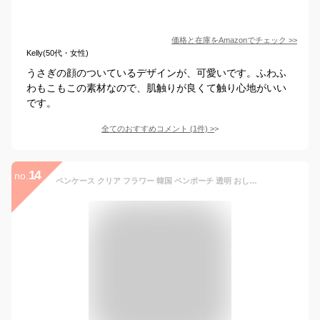
価格と在庫を
Amazon
でチェック
>>
Kelly(50代・女性)
うさぎの顔のついているデザインが、可愛いです。ふわふ
わもこもこの素材なので、肌触りが良くて触り心地がいい
です。
全てのおすすめコメント
(
1
件)
>
14
no.
ペンケース クリア フラワー 韓国 ペンポーチ 透明 おしゃれ シンプル 大容量 コンパクト かわいい 筆箱 ふでばこ 大学生 高校生 中学生 小学生 送料無料