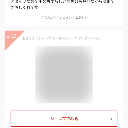
アタイプなので中の可愛らしい文房具も見せながら収納で
きおしゃれです
全てのおすすめコメント
(
1
件)
>
13
no.
もこもこ ペンケース ツールペンケース ジップーペンケース ふわふわ 大容量 多機能 筆箱 筆入れ 女性化粧ポーチ おしゃれ シンプル 可愛い 韓国 ペンケース ペンポーチ 塩の女の子 人気 ins映え 中小学生 高校生 大学生 子供 小物入れ 化粧品バック 携帯便利 プレゼント グレー
ショップでみる