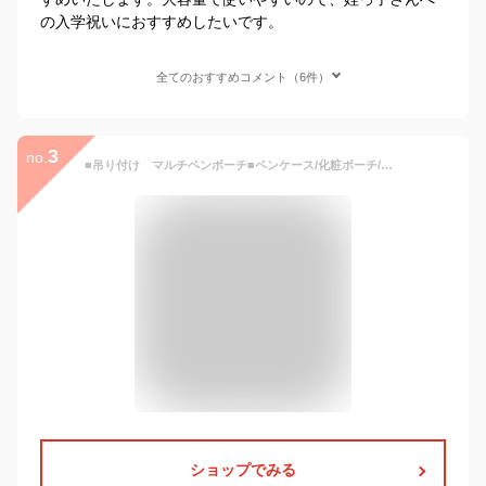
の入学祝いにおすすめしたいです。
全てのおすすめコメント（6件）
3
no.
■吊り付け マルチペンポーチ■ペンケース/化粧ポーチ/ポーチ/小物/韓国/筆箱 女の子/パステル/子供/ペンケース/雑貨/筆箱 小学生 女の子/筆記具/文房具/小学校/新入学/筆箱 無地 小学生/小学生 筆箱 女の子/キャンバス地/高学年/中学生/高校生/レディース【楽ギフ】【RCP】
ショップでみる