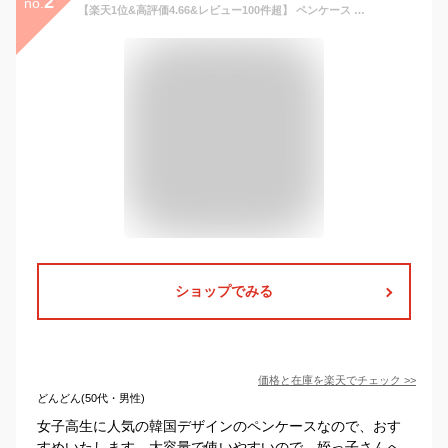
2
no.
【楽天1位&高評価4.66&レビュー100件超】 ペンケース 筆箱 ペンポーチ 大容量 おしゃれ &studium ガバッと開く 小学生 中学生 高校生 大学生 大人女子 大人 女性 多機能 かわいい シンプル 人気 新学期 入学 スリム 仕切り プレゼント くすみカラー PEN CASE gap
ショップでみる
価格と在庫を
楽天
でチェック
>>
どんどん(50代・男性)
女子高生に人気の韓国デザインのペンケースなので、おす
すめいたします。大容量で使いやすいので、姪っ子さんへ