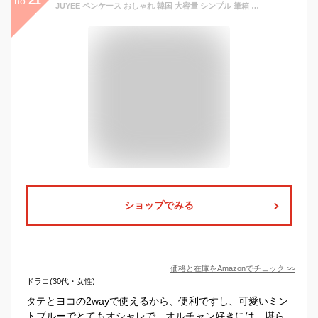
no.
JUYEE ペンケース おしゃれ 韓国 大容量 シンプル 筆箱 人気 小学生 高校生ランキング 大学生 かわいい 入学祝い 収小物入れ 立つタイプ ペン入れとペンスタンド 2way 4色展開 (グリーン)
ショップでみる
価格と在庫を
Amazon
でチェック
>>
ドラコ(30代・女性)
タテとヨコの2wayで使えるから、便利ですし、可愛いミン
トブルーでとてもオシャレで、オルチャン好きには、堪ら