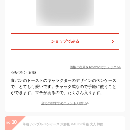
ショップでみる
価格と在庫を
Amazon
でチェック
>>
Kelly(50代・女性)
食パンのトーストのキャラクターのデザインのペンケース
で、とても可愛いです。チャック式なので手軽に使うこと
ができます。マチがあるので、たくさん入ります。
全てのおすすめコメント
(
1
件)
>
10
no.
筆箱 シンプル ペンケース 大容量 KALIDI 筆箱 大人 韓国 おしゃれ ふでばこ ぺんけーす 男の子 女の子