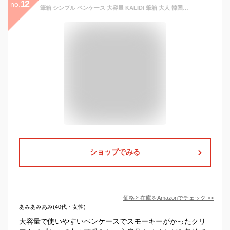
12
no.
筆箱 シンプル ペンケース 大容量 KALIDI 筆箱 大人 韓国 おしゃれ ふでばこ ぺんけーす 男の子 女の子
ショップでみる
価格と在庫を
Amazon
でチェック
>>
あみあみあみ(40代・女性)
大容量で使いやすいペンケースでスモーキーがかったクリ