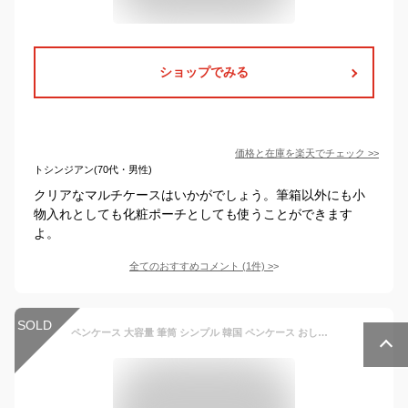
ショップでみる
価格と在庫を
楽天
でチェック
>>
トシンジアン(70代・男性)
クリアなマルチケースはいかがでしょう。筆箱以外にも小
物入れとしても化粧ポーチとしても使うことができます
よ。
全てのおすすめコメント
(
1
件)
>
SOLD
ペンケース 大容量 筆筒 シンプル 韓国 ペンケース おしゃれ 女の子 男の子 学生用 学校 筆記用具 小物入れ 文具バッグ 中学生 PU素材 高校生 筆箱 文房具 筆記用具 ペンポーチ