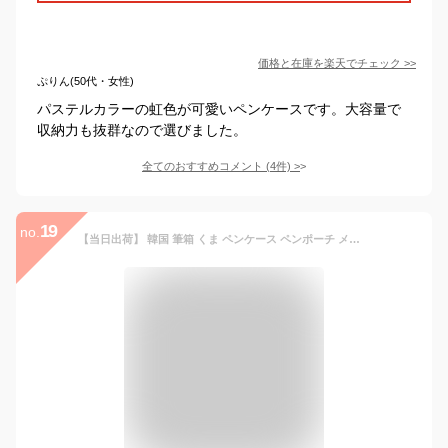
価格と在庫を
楽天
でチェック
>>
ぷりん(50代・女性)
パステルカラーの虹色が可愛いペンケースです。大容量で
収納力も抜群なので選びました。
全てのおすすめコメント
(
4
件)
>
19
no.
【当日出荷】 韓国 筆箱 くま ペンケース ペンポーチ メイクポーチ 化粧ポーチ ファスナー 大容量 マチあり レディース 女の子 中学生 高校生 クマ かわいい 可愛い 学生 クリーム ピンク milkjoy 大容量！可愛い布製のペンポーチ♪沢山入るポーチをお探しの方に！(全3種)