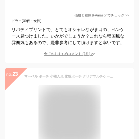
価格と在庫を
Amazon
でチェック
>>
ドラコ(30代・女性)
リバティプリントで、とてもオシャレながま口の、ペンケ
ース見つけました。いかがでしょうか？これなら韓国風な
雰囲気もあるので、是非参考にして頂けますと幸いです。
全てのおすすめコメント
(
1
件)
>
23
no.
マーベル ポーチ 小物入れ 化粧ポーチ クリアマルチケース Lサイズ レディース 女子 女の子 透明 クリア PVC メンズ 男子 男の子 大人 高校生 中学生 ブランド キャラクター おしゃれ かわいい 可愛い シンプル 人気 洗える