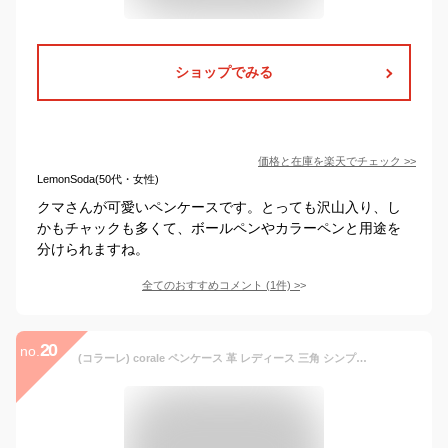
ショップでみる
価格と在庫を
楽天
でチェック
>>
LemonSoda(50代・女性)
クマさんが可愛いペンケースです。とっても沢山入り、し
かもチャックも多くて、ボールペンやカラーペンと用途を
分けられますね。
全てのおすすめコメント
(
1
件)
>
20
no.
(コラーレ) corale ペンケース 革 レディース 三角 シンプル 大人 おしゃれ 本革 筆箱 ファスナー (サクラピンク)