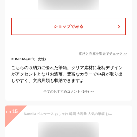
ショップでみる
価格と在庫を
楽天
でチェック
>>
KUMIKAN(40代・女性)
こちらの収納力に優れた筆箱。クリア素材に花柄デザイン
がアクセントとなりお洒落。豊富なカラーで中身が取り出
しやすく、文房具類も収納できますよ
全てのおすすめコメント
(
1
件)
>
15
no.
Nannlia ペンケース おしゃれ 韓国 大容量 人気の筆箱 おしゃれ シンプル ふでばこ 中学生 高校生 大学生 男の子 女の子 (ベージュ)