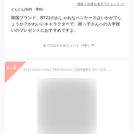
価格と在庫を
楽天
でチェック
>>
どんどん(50代・男性)
韓国ブランド、BT21のおしゃれなペンケースはいかがでし
ょうか？かわいいキャラクターで、姪っ子さんへの入学祝
いのプレゼントにおすすめですよ。
全てのおすすめコメント（4件）
5
no.
BT21 BABY DAILY PEN POUCH【送料無料】BTS 公式 グッズ BT21 韓国 筆箱 ペンケース 防弾少年団 タタ おしゃれ かわいい タタ チミー クッキー シュッキー マン コヤ RJ 筆箱 学校 通学 テテ 文具 サカモト ギフト プレゼント