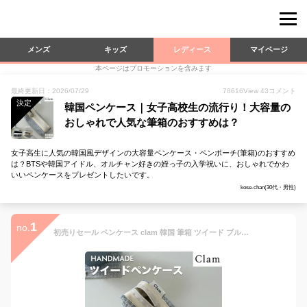
メンズ
キッズ
レディース
マイページ
本ページはプロモーションを含みます
最終更新日：2026/07/29
78616
View
43
コメント
決定
韓国ペンケース｜女子高校生の流行り！大容量の
おしゃれで人気な筆箱のおすすめは？
女子高生に人気の韓国風デザインの大容量ペンケース・ペンポーチ(筆箱)のおすすめ
は？BTSや韓国アイドル、オルチャン好きの姪っ子の入学祝いに、おしゃれでかわ
いいペンケースをプレゼントしたいです。
kose-chan(30代・男性)
1
no.
初売りセール ペンケース clam 韓国 筆箱 ツイード ブルー ブラック クラム 高校生 中学生 大人 大学生 社会人 かわいい シンプル おしゃれ 正規品 ブランド 韓国雑貨 女性 レディース プレゼント ギフト 誕プレ 誕生日 娘 友達 プチプラ 2000円 贈り物