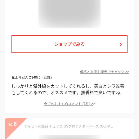
ショップでみる
価格と在庫を
楽天
でチェック
>>
花よりだんご(40代・女性)
しっかりと紫外線をカットしてくれるし、美白とシワ改善
もしてくれるので、オススメです。無香料で良いですね。
全てのおすすめコメント
(
1
件)
>
8
no.
アイビー化粧品 チュリエ UVプロテクターベース 35g IVY ivy 日焼け止め(日焼止め)・化粧下地 SPF22 PA++ 顔 焼けない メイク 白くならない 紫外線 肌荒れ 乾燥 乾燥肌 敏感肌 トーンアップ さらさら サラサラ べたつかない ベタつかない 低刺激