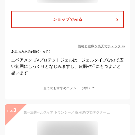
ショップでみる
価格と在庫を
楽天
でチェック
>>
あみあみあみ(40代・女性)
ニベアメン UVプロテクトジェルは、ジェルタイプなので広
い範囲にしっくりとなじみますし、皮脂や汗にもつよいと
思います
全てのおすすめコメント（3件）
3
no.
第一三共ヘルスケア トランシーノ 薬用UVプロテクター 30ml 日焼け止め 乳液 化粧下地 毛穴カバー トラネキサム酸 透明感 紫外線 UVカット 汗 水 ウォータープルーフ 紫外線吸収剤フリー ノンケミカル 乾燥 しみ シミ そばかす ソバカス