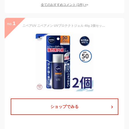
全てのおすすめコメント
(
1
件)
>
1
no.
ニベアUV ニベアメン UVプロテクトジェル 40g 2個セット SPF50+ PA++++ メンズ 日焼け止め 男性 UVケア (旧) UVプロテクター アクティブエイジ メンズケア エイジング 花王
ショップでみる