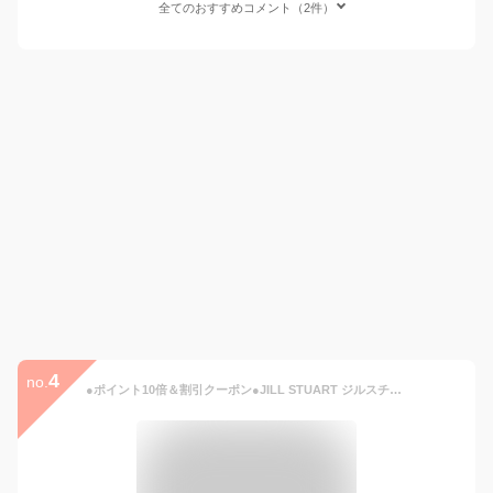
全てのおすすめコメント（2件）
4
no.
●ポイント10倍＆割引クーポン●JILL STUART ジルスチュアート ホワイトフローラル UVプロテクター 75g【送料無料】 ギフト 誕生日 プレゼント 15時までの決済確認で即日発送！