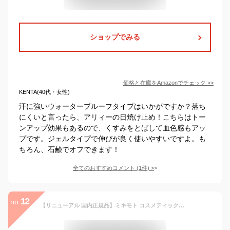
ショップでみる
価格と在庫を
Amazon
でチェック
>>
KENTA(40代・女性)
汗に強いウォータープルーフタイプはいかがですか？落ち
にくいと言ったら、アリィーの日焼け止め！こちらはトー
ンアップ効果もあるので、くすみをとばして血色感もアッ
プです。ジェルタイプで伸びが良く使いやすいですよ。も
ちろん、石鹸でオフできます！
全てのおすすめコメント
(
1
件)
>
12
no.
【リニューアル 国内正規品】ミキモト コスメティックス UVプロテクター SPF50+ PA++++ 50ml MIKIMOTO 日焼け止め 乳液 全身 無香料 無着色 超純水使用 真珠由来成分配合 スキンケア 日焼け止め 日やけ止め UVケア 1/2/3本 送料無料