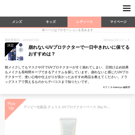
メンズ
キッズ
レディース
マイページ
本ページはプロモーションを含みます
最終更新日：2026/07/22
32
View
24
コメント
決定
崩れないUVプロテクターで一日中きれいに保てる
おすすめは？
朝メイクしてもマスクや汗でUVプロテクターがすぐ崩れてしまい、日焼け止め効果
もメイクも長時間キープできるアイテムを探しています。崩れないと感じたUVプロ
テクターで、使い心地や仕上がりが良かったおすすめ商品を教えてください。ドラ
ッグストアで買えるものからデパコスまで知りたいです。
キテミヨ-kitemiyo-編集部
Pick
アイビー化粧品 チュリエ UVプロテクターベース 35g IVY ivy 日焼け止め(日焼止め)・化粧下地 SPF22 PA++ 顔 焼けない メイク 白くならない 紫外線 肌荒れ 乾燥 乾燥肌 敏感肌 トーンアップ さらさら サラサラ べたつかない ベタつかない 低刺激
Up