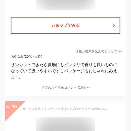
ショップでみる
価格と在庫を
楽天
でチェック
>>
あやなみ(20代・女性)
サンカットできたら夏場にもピッタリで香りも良いものに
なっていて扱いやすいですしパッケージもおしゃれにみえ
ます。
全てのおすすめコメント
(
1
件)
>
15
no.
AT アスタリフト パーフェクトUVプロテクター SPF50 30g UVケア 化粧下地 日焼け止め ベースメイク 紫外線対策 フェイスケア コスメ スキンケア 保湿 美容下地 敏感肌 顔用 毎日ケア 富士フイルム