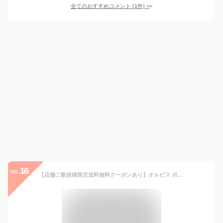
全てのおすすめコメント
(
1
件)
>
16
no.
【店舗ご新規様限定送料無料クーポンあり】オルビス ボディUVプロテクター 日焼け止め UV 紫外線 ウォータープルーフ 化粧下地 ベースメイク SPF50+ PA++++ 日焼け止め ORBIS 公式