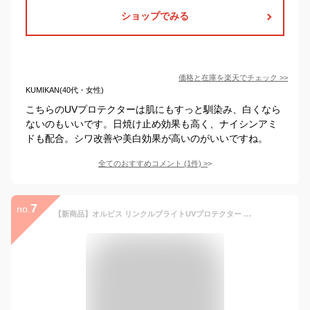
ショップでみる
価格と在庫を
楽天
でチェック
>>
KUMIKAN(40代・女性)
こちらのUVプロテクターは肌にもすっと馴染み、白くなら
ないのもいいです。日焼け止め効果も高く、ナイシンアミ
ドも配合。シワ改善や美白効果が高いのがいいですね。
全てのおすすめコメント
(
1
件)
>
7
no.
【新商品】オルビス リンクルブライトUVプロテクター N 50g（医薬部外品） 日焼け止め シミ予防 シワ改善 美白 UVケア 日焼け対策 うるおい 低刺激 敏感肌 PA++++ SPF50+ 無香料 無着色 スキンケア オルビス ORBIS 公式