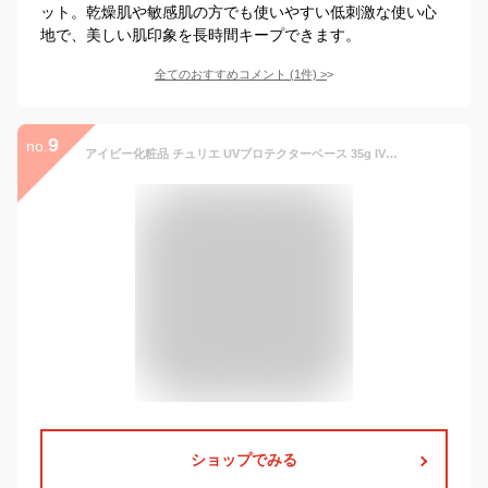
ット。乾燥肌や敏感肌の方でも使いやすい低刺激な使い心
地で、美しい肌印象を長時間キープできます。
全てのおすすめコメント
(
1
件)
>
9
no.
アイビー化粧品 チュリエ UVプロテクターベース 35g IVY ivy 日焼け止め(日焼止め)・化粧下地 SPF22 PA++ 顔 焼けない メイク 白くならない 紫外線 肌荒れ 乾燥 乾燥肌 敏感肌 トーンアップ さらさら サラサラ べたつかない ベタつかない 低刺激
ショップでみる