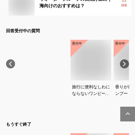
21
海向けのおすすめは？
回答
回答受付中の質問
受付中
受付中
旅行に便利なしわに
香りが長
ならないワンピース
ンプー｜
のおすすめを教えて
トアで買
ください
めを教え
もうすぐ終了