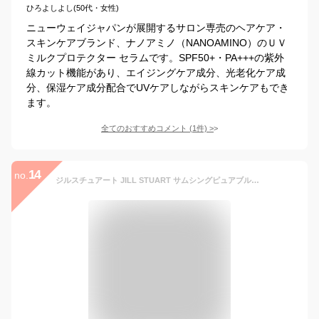
ひろよしよし(50代・女性)
ニューウェイジャパンが展開するサロン専売のヘアケア・
スキンケアブランド、ナノアミノ（NANOAMINO）のＵＶ
ミルクプロテクター セラムです。SPF50+・PA+++の紫外
線カット機能があり、エイジングケア成分、光老化ケア成
分、保湿ケア成分配合でUVケアしながらスキンケアもでき
ます。
全てのおすすめコメント
(
1
件)
>
14
no.
ジルスチュアート JILL STUART サムシングピュアブルー シマリング UVプロテクター 60g UVケア（フェイス） [576764]