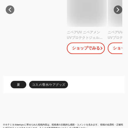
ニベアUV ニベアメン
ニベアUV 
UVプロテクトジェル
UVプロテク
40g 2個セット SPF50+
40g SPF50+
ショップでみる
ショッ
PA++++ メンズ 日焼け
ンズ 日焼け
止め 男性 UVケア (旧)
UVケア (旧)
UVプロテクター アクテ
ター アクテ
ィブエイジ メンズケア
メンズケア 
エイジング 花王
花王
夏
コスメ/香水/ケアグッズ
※
キテミヨ-kitemiyo-
に寄せられた投稿内容は、投稿者の主観的な感想・コメントを含みます。 投稿の信憑性・正確性