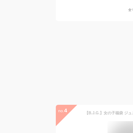
全
4
no.