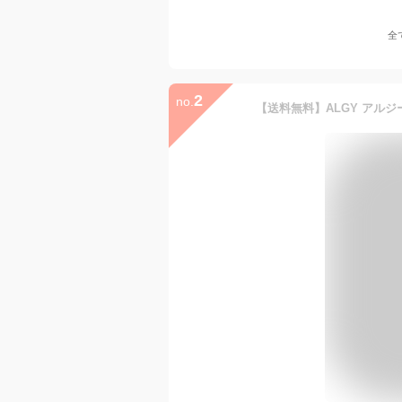
全
2
no.