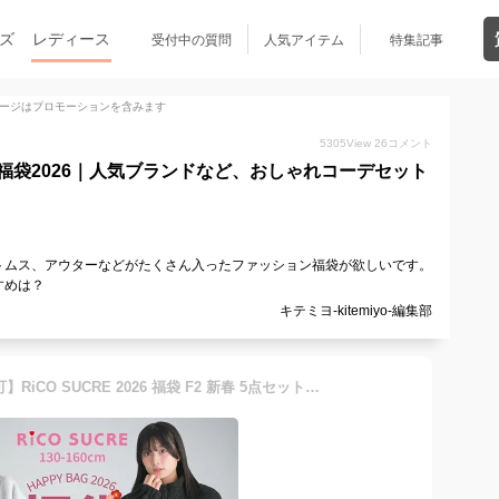
ズ
レディース
受付中の質問
人気アイテム
特集記事
ージはプロモーションを含みます
5305
View
26
コメント
福袋2026｜人気ブランドなど、おしゃれコーデセット
トムス、アウターなどがたくさん入ったファッション福袋が欲しいです。
すめは？
キテミヨ-kitemiyo-編集部
【送料無料】【メール便不可】RiCO SUCRE 2026 福袋 F2 新春 5点セット アウター トップス ボトムス 子供服 女の子 小学生 中学生 ファッション キッズ ジュニア 韓国子供服 大人っぽい ダンス 130cm 140cm 150cm 160cm