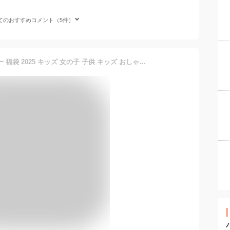
てのおすすめコメント（5件）
【送料無料】ALGY アルジー 福袋 2025 キッズ 女の子 子供 キッズ おしゃれ かわいい デニムブルゾン トレーナー ジャンスカ リブロンT チェックキュロット ボストンBAG XXS XS S M 130 140 150 160 数量限定 予約 G182015