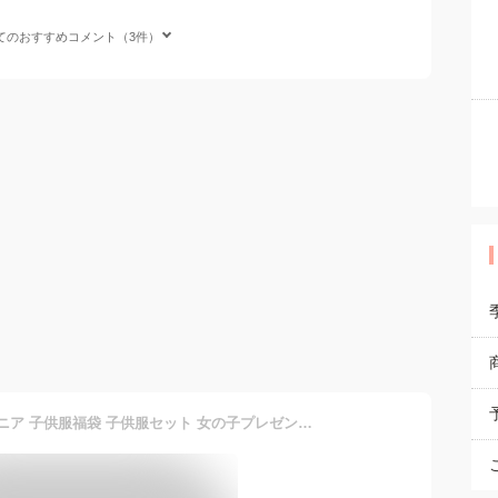
てのおすすめコメント（3件）
【B.J.G.】女の子福袋 ジュニア 子供服福袋 子供服セット 女の子プレゼント クリスマスプレゼント 2019★HAPPY BAG/F1-A