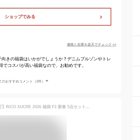
ショップでみる
価格と在庫を
楽天
でチェック
>>
の子向きの福袋はいかがでしょうか？デニムブルゾンやトレ
得でコスパが高い福袋なので、お勧めです。
てのおすすめコメント（3件）
【送料無料】【メール便不可】RiCO SUCRE 2026 福袋 F2 新春 5点セット アウター トップス ボトムス 子供服 女の子 小学生 中学生 ファッション キッズ ジュニア 韓国子供服 大人っぽい ダンス 130cm 140cm 150cm 160cm