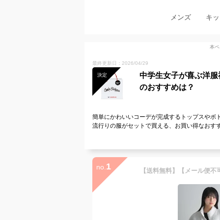
メンズ
キッ
本ペ
最終更新日：2026/04/29
中学生女子が喜ぶ洋服
決定
のおすすめは？
簡単にかわいいコーデが完成するトップスやボ
流行りの服がセットで買える、お買い得なおす
1
no.