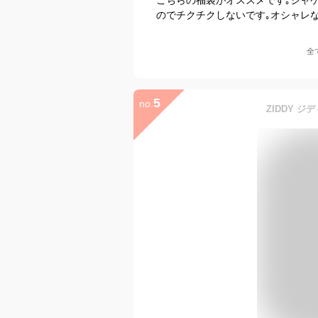
のでチクチクしないです｡オシャレ
全
5
no.
ZIDDY ジデ