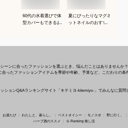
60代の水着選びで体
夏にぴったりなマグネ
60代
型カバーもできるおす
ットネイルのおすすめ
ルのお
すめは？
は？
くださ
のシーンに合ったファッションを選ぶとき、悩んだことはありませんか
なシーンに合ったファッションアイテムを季節や年齢、予算など、こだわりの
ションQ&Aランキングサイト「キテミヨ-kitemiyo-」でみんなに
お湯たび
わたしと、暮らし。
ベストオイシー
モノスポ
野に行く。
ハーブ酒のススメ
Ｇ-Ranking 推し活