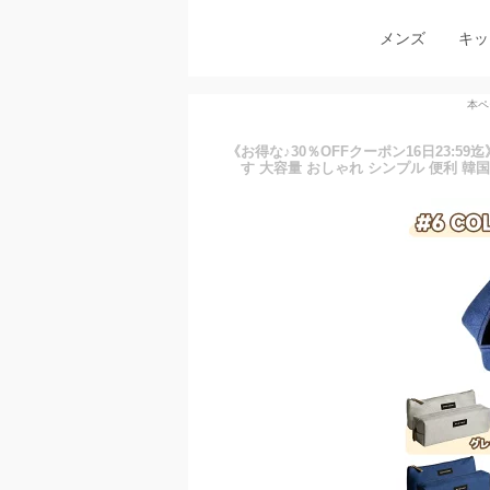
メンズ
キッ
本ペ
《お得な♪30％OFFクーポン16日23:5
す 大容量 おしゃれ シンプル 便利 韓国