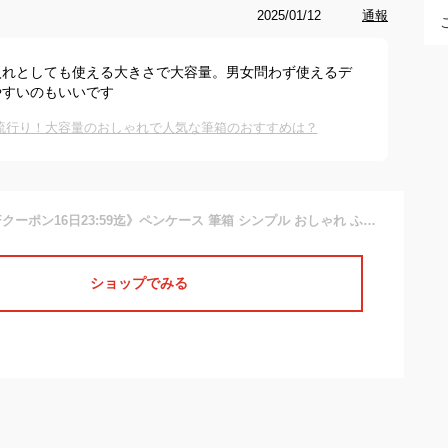
2025/01/12
通報
入れとしても使える大きさで大容量。男女問わず使えるデ
やすいのもいいです
流行り！大容量のおしゃれで人気な筆箱のおすすめは？
《お得な♪30％OFFクーポン16日23:59迄》ペンケース 筆箱 シンプル おしゃれ ふでばこ 大容量 ぺんけーす 大容量 おしゃれ シンプル 便利 韓国 ペン入れ 筆箱 小物入れ 高校生 中学生 男の子 女の子 文房具
ショップでみる