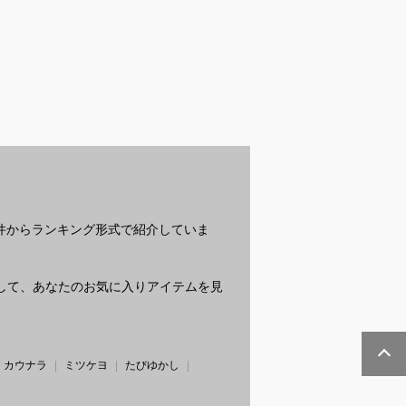
に合う美容オイ
晴雨兼用完全遮光の日
マグネットネイル｜ポ
ニ
すすめを教えて
傘｜人気ブランドなど
リッシュタイプでおす
は
い
のおすすめは？
すめは？
？
条件からランキング形式で紹介していま
質問して、あなたのお気に入りアイテムを見
カウナラ
ミツケヨ
たびゆかし