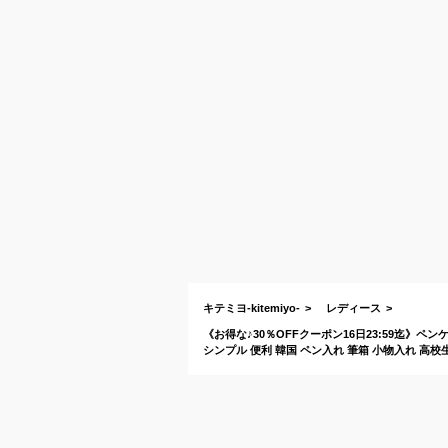
キテミヨ-kitemiyo-
レディース
《お得な♪30％OFFクーポン16日23:59迄》ペ
シンプル 便利 韓国 ペン入れ 筆箱 小物入れ 高校