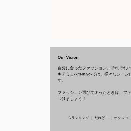
Our Vision
自分に合ったファッション、それぞれ
キテミヨ-kitemiyo-では、様々
す。
ファッション選びで困ったときは、ファッ
つけましょう！
Ｇランキング
だれどこ
オクルヨ