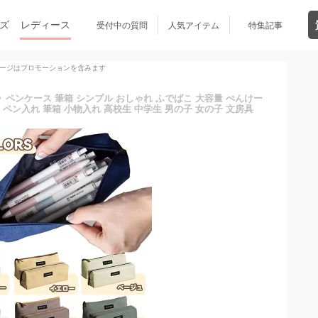
ズ
レディース
受付中の質問
人気アイテム
特集記事
ージはプロモーションを含みます
9迄》ペンケース 筆箱 シンプル おしゃれ ふでばこ 大容量 ぺんけー
 ペン入れ 筆箱 小物入れ 高校生 中学生 男の子 女の子 文房具