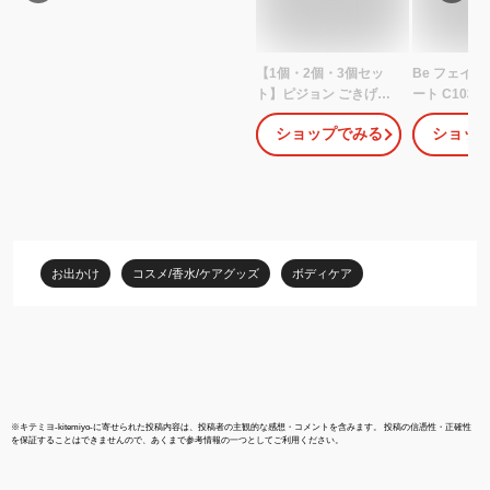
【1個・2個・3個セッ
Be フェイ
ト】ピジョン ごきげん
ート C10枚
クール ひんやり全身シ
来 リフレッ
ショップでみる
ショッ
ート 20枚入 ベビー 冷感
無添加 [M便 1
シート 汗拭きシート ボ
ディシート 顔 体用 汗対
策 ベタつき対策 子供 赤
ちゃん ノンアルコール
無添加
お出かけ
コスメ/香水/ケアグッズ
ボディケア
※
キテミヨ-kitemiyo-
に寄せられた投稿内容は、投稿者の主観的な感想・コメントを含みます。 投稿の信憑性・正確性
を保証することはできませんので、あくまで参考情報の一つとしてご利用ください。