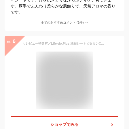
す。厚手でふんわり柔らかな肌触りで、天然アロマの香り
です。
全てのおすすめコメント
(
1
件)
>
6
no.
＼レビュー特典有／Life-do.Plus 洗顔シートビタミンC誘導体 [単品内容量/30枚]×1個 | 瞬間肌温度 ボディシート 爽快シート 制汗シート 汗拭きシート ひんやりシート 日本製 女性 メンズ メントール 保湿 サラサラ リフレッシュ 快適
ショップでみる