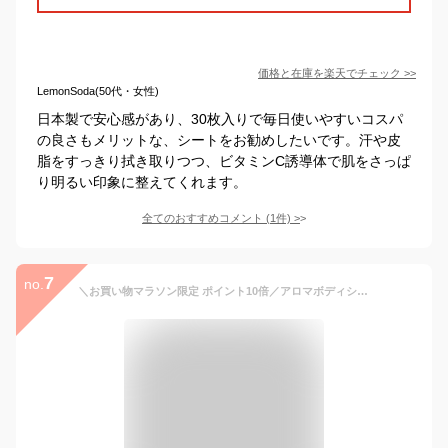
価格と在庫を
楽天
でチェック
>>
LemonSoda(50代・女性)
日本製で安心感があり、30枚入りで毎日使いやすいコスパ
の良さもメリットな、シートをお勧めしたいです。汗や皮
脂をすっきり拭き取りつつ、ビタミンC誘導体で肌をさっぱ
り明るい印象に整えてくれます。
全てのおすすめコメント
(
1
件)
>
7
no.
＼お買い物マラソン限定 ポイント10倍／アロマボディシート持ち運びに便利な15枚入 シートサイズ:180mm×200mm ボディ用シートアユーラayura