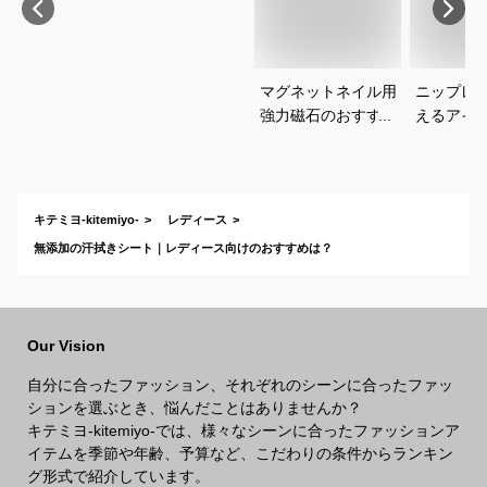
マグネットネイル用
ニップレ
強力磁石のおすすめ
えるアイ
は？
すめを教
い。
キテミヨ-kitemiyo-
レディース
無添加の汗拭きシート｜レディース向けのおすすめは？
Our Vision
自分に合ったファッション、それぞれのシーンに合ったファッ
ションを選ぶとき、悩んだことはありませんか？
キテミヨ-kitemiyo-では、様々なシーンに合ったファッションア
イテムを季節や年齢、予算など、こだわりの条件からランキン
グ形式で紹介しています。