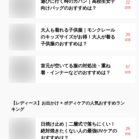
遊びに行く時のカバン｜高校生女子
22
向けバッグのおすすめは？
回答
大人も着れる子供服｜モンクレール
20
のキッズサイズがお得！大人が着る
回答
子供服のおすすめは？
首元が空いてる服の対処法・重ね
57
着・インナーなどのおすすめは？
回答
【レディース】
お出かけ × ボディケア
の人気おすすめラン
キング
日焼け止め｜二層式で落ちにくい！
26
絶対焼きたくない人の最強UVケアの
回答
おすすめは？