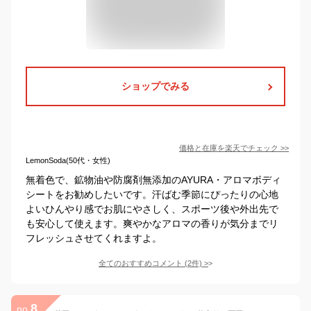
ショップでみる
価格と在庫を
楽天
でチェック
>>
LemonSoda(50代・女性)
無着色で、鉱物油や防腐剤無添加のAYURA・アロマボディ
シートをお勧めしたいです。汗ばむ季節にぴったりの心地
よいひんやり感でお肌にやさしく、スポーツ後や外出先で
も安心して使えます。爽やかなアロマの香りが気分までリ
フレッシュさせてくれますよ。
全てのおすすめコメント
(
2
件)
>
8
no.