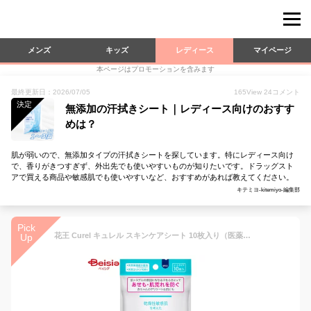
メンズ
キッズ
レディース
マイページ
本ページはプロモーションを含みます
最終更新日：2026/07/05
165
View
24
コメント
決定
無添加の汗拭きシート｜レディース向けのおすす
めは？
肌が弱いので、無添加タイプの汗拭きシートを探しています。特にレディース向け
で、香りがきつすぎず、外出先でも使いやすいものが知りたいです。ドラッグスト
アで買える商品や敏感肌でも使いやすいなど、おすすめがあれば教えてください。
キテミヨ-kitemiyo-編集部
Pick
花王 Curel キュレル スキンケアシート 10枚入り（医薬部外品） | 乾燥肌 敏感肌 低刺激 無香料 無着色 アルコールフリー パラベンフリー アレルギーテスト済み 敏感肌用 スキンケア 保湿 うるおい
Up