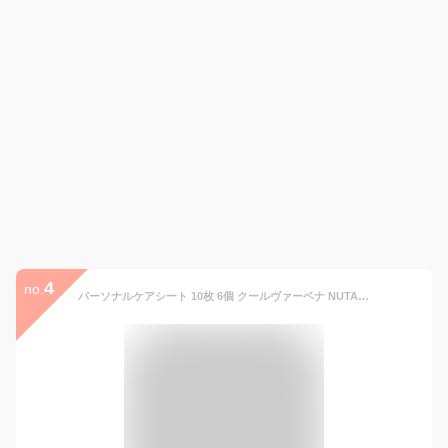
4
no.
パーソナルケアシート 10枚 6個 クールヴァーベナ NUTANT トイレに流せる 無添加 低刺激 保湿成分配合 大判サイズ 冷感タイプ レックダイレクト