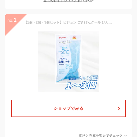
1
no.
【1個・2個・3個セット】ピジョン ごきげんクール ひんやり全身シート 20枚入 ベビー 冷感シート 汗拭きシート ボディシート 顔 体用 汗対策 ベタつき対策 子供 赤ちゃん ノンアルコール 無添加
ショップでみる
価格と在庫を
楽天
でチェック
>>