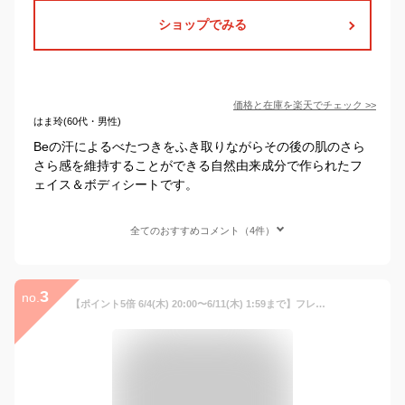
ショップでみる
価格と在庫を
楽天
でチェック
>>
はま玲(60代・男性)
Beの汗によるべたつきをふき取りながらその後の肌のさら
さら感を維持することができる自然由来成分で作られたフ
ェイス＆ボディシートです。
全てのおすすめコメント（4件）
3
no.
【ポイント5倍 6/4(木) 20:00〜6/11(木) 1:59まで】フレッシュクリアシート 30包入り 【ファンケル 公式】[FANCL 化粧品 ボディ ボディシート ボディーシート 汗拭きシート 拭き取り ふきとり ふき取り 汗取り 汗とり シート 無添加 フェイスシート ボディケア]