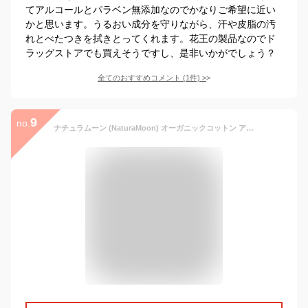
てアルコールとパラベン無添加なのでかなりご希望に近い
かと思います。うるおい成分を守りながら、汗や皮脂の汚
れとべたつきを拭きとってくれます。花王の製品なのでド
ラッグストアでも買えそうですし、是非いかがでしょう？
全てのおすすめコメント
(
1
件)
>
9
no.
ナチュラムーン (NaturaMoon) オーガニックコットン アロマ ボディシート アイスミント 12枚入 ボディペーパー リフレッシュ ウェットシート 汗ふきシート 汗拭きシート 制汗剤 デオドラント 防災