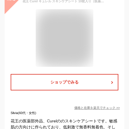
花王 Curel キュレル スキンケアシート 10枚入り（医薬部外品） | 乾燥肌 敏感肌 低刺激 無香料 無着色 アルコールフリー パラベンフリー アレルギーテスト済み 敏感肌用 スキンケア 保湿 うるおい
ショップでみる
価格と在庫を
楽天
でチェック
>>
Silvia(60代・女性)
花王の医薬部外品、Curelののスキンケアシートです。敏感
肌の方向けに作られており、低刺激で無香料無着色、そし