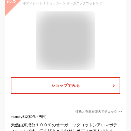
5
no.
ボディシート ナチュラムーン オーガニックコットン アロマボディシート 12枚入り シトラス アイスミント 厚手 大判 ボディ用ウェットシート 購入金額別特典あり オーガニック 正規品 天然由来成分100% 界面活性剤・鉱物油・合成香料・防腐剤不使用 汗拭き 天然精油
ショップでみる
価格と在庫を
楽天
でチェック
>>
memory512(50代・男性)
天然由来成分１００％のオーガニックコットンアロマボデ
ィシートです。汗を拭きとりながらボディケアもできま