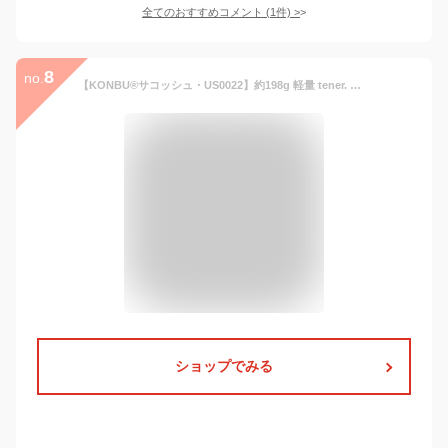
全てのおすすめコメント
(
1
件)
>
8
no.
【KONBU®サコッシュ・US0022】約198g 軽量 tener. テネル ナイロン KONBUナイロン 日本製 カジュアル 大人 撥水 サコッシュ 収納 コンパクト スマートフォン スマホ プレゼント レディース 贈り物 男女兼用 ユニセックス フェス アウトドア メンズ
ショップでみる