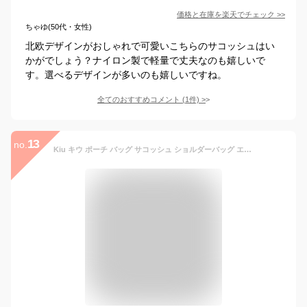
価格と在庫を
楽天
でチェック
>>
ちゃゆ(50代・女性)
北欧デザインがおしゃれで可愛いこちらのサコッシュはい
かがでしょう？ナイロン製で軽量で丈夫なのも嬉しいで
す。選べるデザインが多いのも嬉しいですね。
全てのおすすめコメント
(
1
件)
>
13
no.
Kiu キウ ポーチ バッグ サコッシュ ショルダーバッグ エチケットポーチ ボディバッグ 撥水 小さめ ティッシュケース 小物入れ ウォレット ミニバッグ ミニショルダー スマホ はっ水