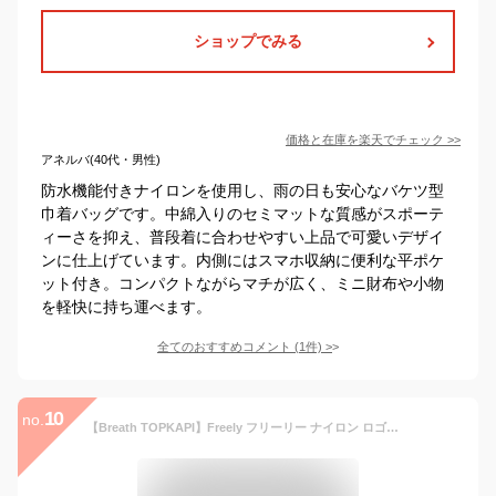
ショップでみる
価格と在庫を
楽天
でチェック
>>
アネルバ(40代・男性)
防水機能付きナイロンを使用し、雨の日も安心なバケツ型
巾着バッグです。中綿入りのセミマットな質感がスポーテ
ィーさを抑え、普段着に合わせやすい上品で可愛いデザイ
ンに仕上げています。内側にはスマホ収納に便利な平ポケ
ット付き。コンパクトながらマチが広く、ミニ財布や小物
を軽快に持ち運べます。
全てのおすすめコメント
(
1
件)
>
10
no.
【Breath TOPKAPI】Freely フリーリー ナイロン ロゴテープ ショルダーバッグ/サコッシュ(ブルーグレー)