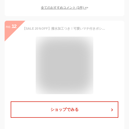
全てのおすすめコメント
(
1
件)
>
12
no.
【SALE 20％OFF】撥水加工つき！可愛いマチ付きポシェット ＜フレンズヒル公式＞ サコッシュ ショルダー バッグインバッグ 小さめ コンパクト 軽い 旅行 プレゼント おしゃれ シンプル くま ピューマ 星 ドット 花柄 ハリネズミ レース レディース キッズ
ショップでみる