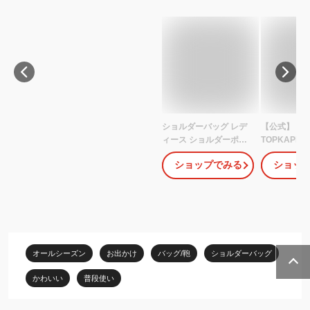
ショルダーバッグ レデ
【公式】【Br
ィース ショルダーポー
TOPKAPI】
チ 撥水加工 アネロ ミニ
GRAIN PEL
ショップでみる
ショッ
ショルダーバッグ レデ
ッチグレイン
ィース 斜めがけ バッグ
サコッシュ 
かわいい おしゃれ ブラ
バッグ / 旅行
ンド anello トラベルポ
レス トプカ
ーチ ミニバッグ スポー
ス バック ト
ツ フェス 旅行 サブバッ
に強い 汚れ
グ トラベルバッグ 撥水
水 撥水 ft250
オールシーズン
お出かけ
バッグ/鞄
ショルダーバッグ
サコッシュ アウトドア
財布機能付き
かわいい
普段使い