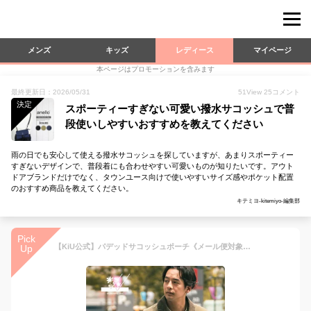
メンズ
キッズ
レディース
マイページ
本ページはプロモーションを含みます
最終更新日：2026/05/31
51
View
25
コメント
決定
スポーティーすぎない可愛い撥水サコッシュで普
段使いしやすいおすすめを教えてください
雨の日でも安心して使える撥水サコッシュを探していますが、あまりスポーティー
すぎないデザインで、普段着にも合わせやすい可愛いものが知りたいです。アウト
ドアブランドだけでなく、タウンユース向けで使いやすいサイズ感やポケット配置
のおすすめ商品を教えてください。
キテミヨ-kitemiyo-編集部
Pick
【KiU公式】パデッドサコッシュポーチ《メール便対象》【防水 撥水 サコッシュ ショルダーバッグ ポーチ 2way キルティング おしゃれ メンズ レディース】
Up