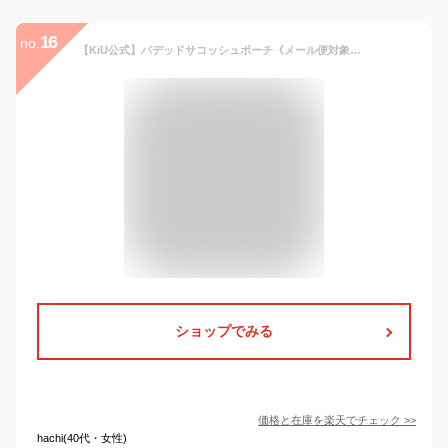
16
no.
【KiU公式】パデッドサコッシュポーチ《メール便対象》【防水 撥水 サコッシュ ショルダーバッグ ポーチ 2way キルティング おしゃれ メンズ レディース】
ショップでみる
価格と在庫を
楽天
でチェック
>>
hachi(40代・女性)