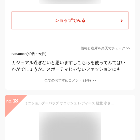
ショップでみる
価格と在庫を
楽天
でチェック
>>
nanacoco(40代・女性)
カジュアル過ぎないと思いますしこちらを使ってみてはい
かがでしょうか。スポーティじゃないファッションにも
全てのおすすめコメント
(
1
件)
>
18
no.
ミニショルダーバッグ サコッシュ レディース 軽量 小さめ ナイロン 斜めがけ ショルダー 撥水 肩掛け 旅行 ポシェット 鞄 バッグ 軽い 斜め掛け トラベル アウトドア 薄型 肩掛け カジュアル