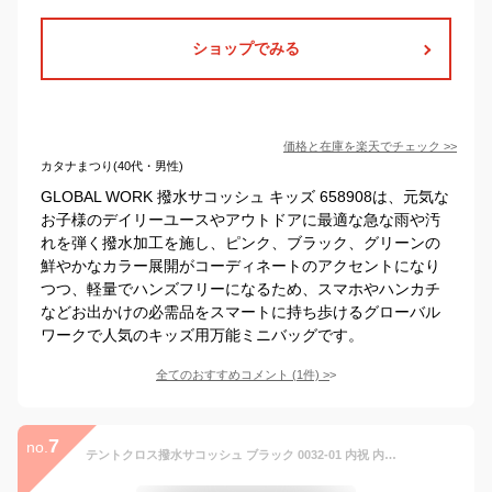
ショップでみる
価格と在庫を
楽天
でチェック
>>
カタナまつり(40代・男性)
GLOBAL WORK 撥水サコッシュ キッズ 658908は、元気な
お子様のデイリーユースやアウトドアに最適な急な雨や汚
れを弾く撥水加工を施し、ピンク、ブラック、グリーンの
鮮やかなカラー展開がコーディネートのアクセントになり
つつ、軽量でハンズフリーになるため、スマホやハンカチ
などお出かけの必需品をスマートに持ち歩けるグローバル
ワークで人気のキッズ用万能ミニバッグです。
全てのおすすめコメント
(
1
件)
>
7
no.
テントクロス撥水サコッシュ ブラック 0032-01 内祝 内祝い お祝 御祝 記念品 出産内祝い プレゼント 快気祝い 粗供養 引出物