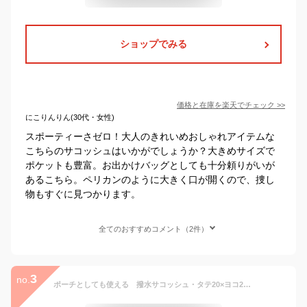
ショップでみる
価格と在庫を
楽天
でチェック
>>
にこりんりん(30代・女性)
スポーティーさゼロ！大人のきれいめおしゃれアイテムな
こちらのサコッシュはいかがでしょうか？大きめサイズで
ポケットも豊富。お出かけバッグとしても十分頼りがいが
あるこちら。ペリカンのように大きく口が開くので、捜し
物もすぐに見つかります。
全てのおすすめコメント（2件）
3
no.
ポーチとしても使える 撥水サコッシュ・タテ20×ヨコ26cm【無印良品 公式】