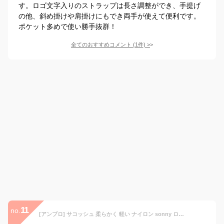
す。ロゴ文字入りのストラップは長さ調整ができ、手提げ
の他、斜め掛けや肩掛けにもでき両手が使えて便利です。
ポケット多めで使い勝手抜群！
全てのおすすめコメント
(
1
件)
>
11
no.
[アンブロ] サコッシュ 柔らかく 軽い ナイロン sonny ロゴ刺繍 ショルダーバッグ（Gray/グレー）