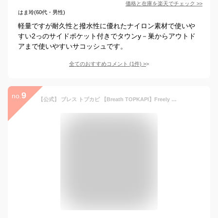
価格と在庫を
楽天
でチェック
>>
はま玲(60代・男性)
軽量ですが耐久性と撥水性に優れたナイロン素材で使いや
すい2っのサイドポケット付きでタウンy－巣からアウトド
アまで使いやすいサコッシュです。
全てのおすすめコメント
(
1
件)
>
9
no.
【公式】 ブレス トプカピ 【Breath TOPKAPI】Freely フリーリー ナイロン ロゴテープ バケツ 巾着 ショルダーバッグ 巾着 バック 肩掛け 斜め掛け ft240808 ft241107