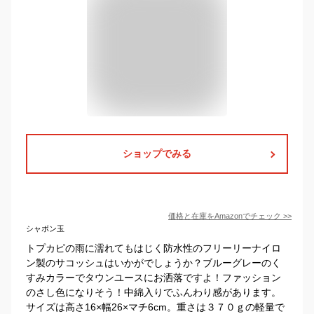
ショップでみる
価格と在庫を
Amazon
でチェック
>>
シャボン玉
トプカピの雨に濡れてもはじく防水性のフリーリーナイロ
ン製のサコッシュはいかがでしょうか？ブルーグレーのく
すみカラーでタウンユースにお洒落ですよ！ファッション
のさし色になりそう！中綿入りでふんわり感があります。
サイズは高さ16×幅26×マチ6cm。重さは３７０ｇの軽量で