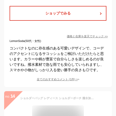
ショップでみる
価格と在庫を
楽天
でチェック
>>
LemonSoda(50代・女性)
コンパクトなのに存在感のある可愛いデザインで、コーデ
のアクセントになるサコッシュをご検討いただけたらと思
います。カラーや柄が豊富で自分らしさを楽しめるのが良
いですね。撥水素材で急な雨でも安心していられますし、
スマホや小物がしっかり入る使い勝手の良さも◎です。
全てのおすすめコメント
(
1
件)
>
14
no.
ショルダーバッグ レディース ショルダーポーチ 撥水加工 アネロ ミニショルダーバッグ レディース 斜めがけ バッグ かわいい おしゃれ ブランド anello トラベルポーチ ミニバッグ スポーツ フェス 旅行 サブバッグ トラベルバッグ 撥水 サコッシュ アウトドア 財布機能付き