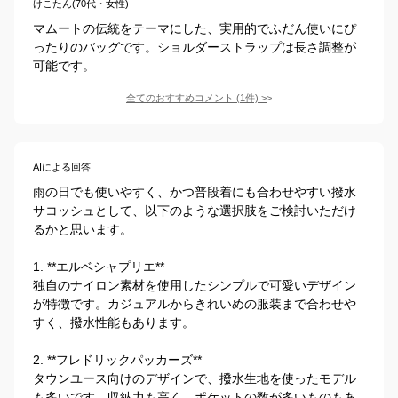
けこたん(70代・女性)
マムートの伝統をテーマにした、実用的でふだん使いにぴ
ったりのバッグです。ショルダーストラップは長さ調整が
可能です。
全てのおすすめコメント
(
1
件)
>
AIによる回答
雨の日でも使いやすく、かつ普段着にも合わせやすい撥水
サコッシュとして、以下のような選択肢をご検討いただけ
るかと思います。

1. **エルベシャプリエ**

独自のナイロン素材を使用したシンプルで可愛いデザイン
が特徴です。カジュアルからきれいめの服装まで合わせや
すく、撥水性能もあります。

2. **フレドリックパッカーズ**

タウンユース向けのデザインで、撥水生地を使ったモデル
も多いです。収納力も高く、ポケットの数が多いものもあ