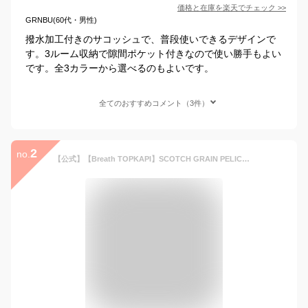
価格と在庫を
楽天
でチェック
>>
GRNBU(60代・男性)
撥水加工付きのサコッシュで、普段使いできるデザインで
す。3ルーム収納で隙間ポケット付きなので使い勝手もよい
です。全3カラーから選べるのもよいです。
全てのおすすめコメント（3件）
2
no.
【公式】【Breath TOPKAPI】SCOTCH GRAIN PELICAN スコッチグレイン ペリカン サコッシュ ショルダー バッグ / 旅行 バッグ ブレス トプカピ レディース バック トラベル 雨 水に強い 汚れにくい はっ水 撥水 ft250121