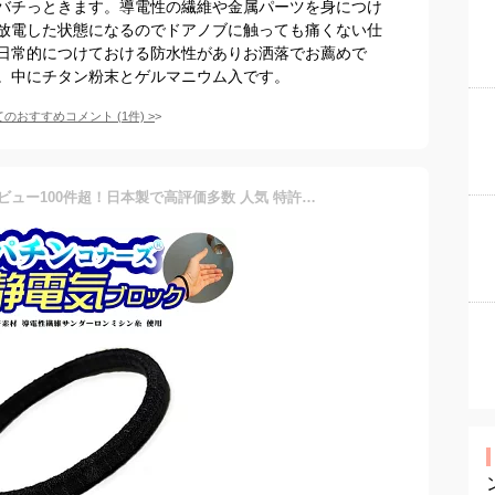
バチっときます。導電性の繊維や金属パーツを身につけ
放電した状態になるのでドアノブに触っても痛くない仕
日常的につけておける防水性がありお洒落でお薦めで
。中にチタン粉末とゲルマニウム入です。
てのおすすめコメント
(
1
件)
>
静電気除去ブレスレット レビュー100件超！日本製で高評価多数 人気 特許素材 特許庁商標登録済パチンコナーズ 子供から大人まで GOODデザイン シンプル おしゃれ 静電気対策 静電気防止 静電気軽減 ブラック 黒 ヘアゴム 送料無料 クリスマス ギフト プレゼント 贈り物