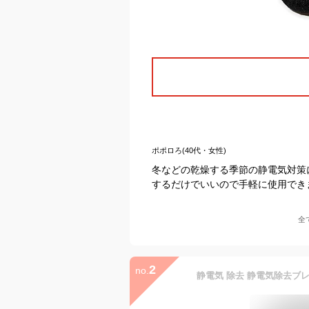
ポポロろ(40代・女性)
冬などの乾燥する季節の静電気対策
するだけでいいので手軽に使用でき
全
2
no.