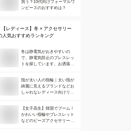
買う？10代向けフォーマルワ
ンピースのおすすめは？
【レディース】
冬 × アクセサリー
の人気おすすめランキング
冬は静電気がおきやすいの
で、静電気防止のブレスレッ
トを探しています。お洒落な
ものはありますか？
指が太い人の指輪｜太い指が
綺麗に見えるブランドなどお
しゃれなレディース向けリン
グ
【女子高生】韓国でブーム！
かわいい指輪やブレスレット
などのビーズアクセサリー
は？