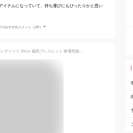
アイテムになっていて、持ち運びにもぴったりかと思い
てのおすすめコメント（2件）
ゲルマニウム ブレスレット レディース 20cm 磁気ブレスレット 静電気除去 316Lサージカルステンレス製 CZダイヤモンド*3 おしゃれ 可愛い 金属アレルギーフリー ローズゴールド ギフト包装