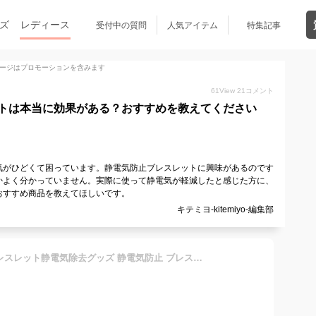
ズ
レディース
受付中の質問
人気アイテム
特集記事
ージはプロモーションを含みます
61
View
21
コメント
トは本当に効果がある？おすすめを教えてください
気がひどくて困っています。静電気防止ブレスレットに興味があるのです
かよく分かっていません。実際に使って静電気が軽減したと感じた方に、
おすすめ商品を教えてほしいです。
キテミヨ-kitemiyo-編集部
[LEYXUAN] 静電気除去 ブレスレット静電気除去グッズ 静電気防止 ブレスレット おしゃれ 静電気防止グッズ ゲルマニウム スポーツ シリコンブレスレッ ト モノトーン シンプル 腕輪 静電気対策 最強 アクセサリー 防水 抑制 秋冬乾燥季節対応 20CM /18CM 静電気除去グッズ (20CM)