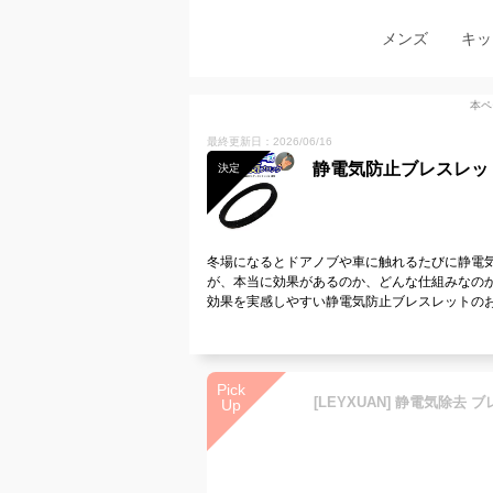
メンズ
キッ
本ペ
最終更新日：2026/06/16
静電気防止ブレスレッ
決定
冬場になるとドアノブや車に触れるたびに静電
が、本当に効果があるのか、どんな仕組みなの
効果を実感しやすい静電気防止ブレスレットの
Pick
Up