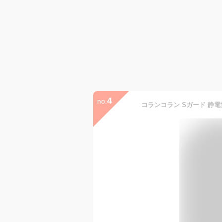
4
no.