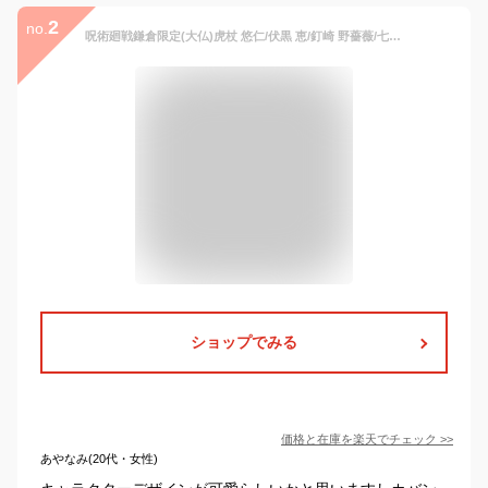
2
no.
呪術廻戦鎌倉限定(大仏)虎杖 悠仁/伏黒 恵/釘崎 野薔薇/七海 建人/五条 悟クリアキーホルダー
ショップでみる
価格と在庫を
楽天
でチェック
>>
あやなみ(20代・女性)