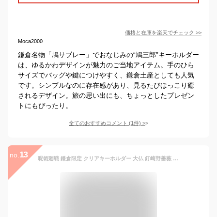
価格と在庫を
楽天
でチェック
>>
Moca2000
鎌倉名物「鳩サブレー」でおなじみの“鳩三郎”キーホルダー
は、ゆるかわデザインが魅力のご当地アイテム。手のひら
サイズでバッグや鍵につけやすく、鎌倉土産としても人気
です。シンプルなのに存在感があり、見るたびほっこり癒
されるデザイン。旅の思い出にも、ちょっとしたプレゼン
トにもぴったり。
全てのおすすめコメント
(
1
件)
>
13
no.
呪術廻戦 鎌倉限定 クリアキーホルダー 大仏 釘崎野薔薇 JIK 19998呪術廻戦/じゅじゅつかいせん/テレビアニメ/漫画/映画/ご当地/シリーズ/コラボ/限定/キーホルダー/アクセサリー【アウトレット】