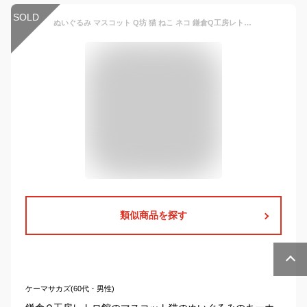
SOLD
ぬいぐるみ マスコット Q坊 猫 ねこ ネコ 鎌倉Q工房レトロ舘 キーホルダー【8707】鎌倉小町通り キャラクター アニマル 動物 有田ひろみ ちゃぼ内藤デザイン
類似商品を探す
ケーマサカズ(60代・男性)