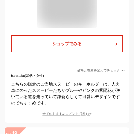
ショップでみる
価格と在庫を
楽天
でチェック
>>
harusaku(30代・女性)
こちらの鎌倉のご当地スヌーピーのキーホルダーは、人力
車にのったスヌーピーたちがブルーやピンクの紫陽花が咲
いている道を走っていて鎌倉らしくて可愛いデザインです
のでおすすめです。
全てのおすすめコメント
(
1
件)
>
19
no.