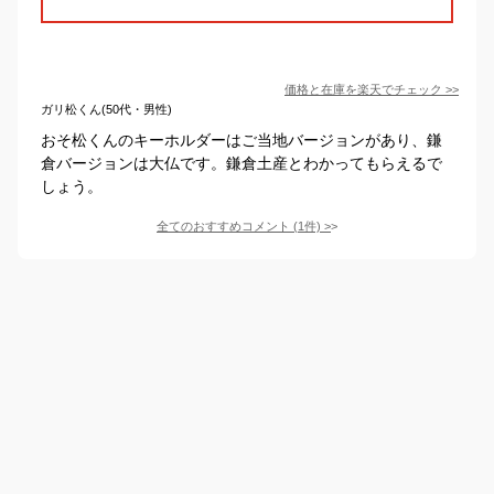
価格と在庫を
楽天
でチェック
>>
ガリ松くん(50代・男性)
おそ松くんのキーホルダーはご当地バージョンがあり、鎌
倉バージョンは大仏です。鎌倉土産とわかってもらえるで
しょう。
全てのおすすめコメント
(
1
件)
>