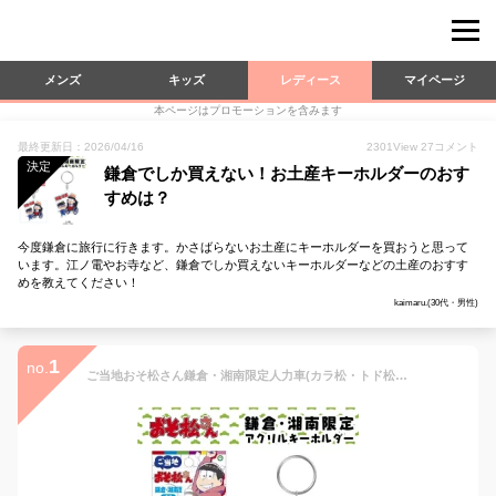
メンズ
キッズ
レディース
マイページ
本ページはプロモーションを含みます
最終更新日：2026/04/16
2301
View
27
コメント
決定
鎌倉でしか買えない！お土産キーホルダーのおす
すめは？
今度鎌倉に旅行に行きます。かさばらないお土産にキーホルダーを買おうと思って
います。江ノ電やお寺など、鎌倉でしか買えないキーホルダーなどの土産のおすす
めを教えてください！
kaimaru.(30代・男性)
1
no.
ご当地おそ松さん鎌倉・湘南限定人力車(カラ松・トド松）アクリルキーホルダー