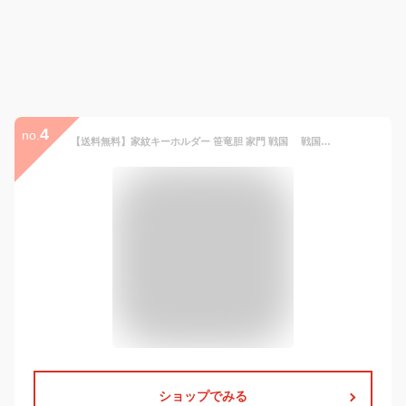
4
no.
【送料無料】家紋キーホルダー 笹竜胆 家門 戦国 戦国武将 歴史 アクセサリー 源氏 鎌倉
ショップでみる