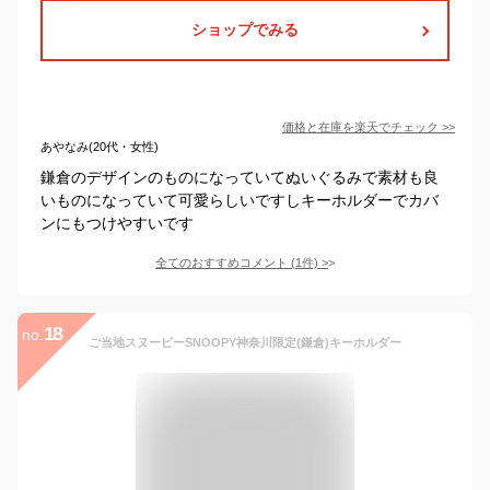
ショップでみる
価格と在庫を
楽天
でチェック
>>
あやなみ(20代・女性)
鎌倉のデザインのものになっていてぬいぐるみで素材も良
いものになっていて可愛らしいですしキーホルダーでカバ
ンにもつけやすいです
全てのおすすめコメント
(
1
件)
>
18
no.
ご当地スヌーピーSNOOPY神奈川限定(鎌倉)キーホルダー