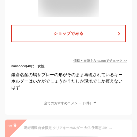
ショップでみる
価格と在庫を
Amazon
でチェック
>>
nanacoco(40代・女性)
鎌倉名産の鳩サブレーの形がそのまま再現されているキー
ホルダーはいかがでしょうか？たしか現地でしか買えない
はず
全てのおすすめコメント（2件）
9
no.
呪術廻戦 鎌倉限定 クリアキーホルダー 大仏 伏黒恵 JIK 19997呪術廻戦/じゅじゅつかいせん/テレビアニメ/漫画/映画/ご当地/シリーズ/コラボ/限定/キーホルダー/アクセサリー【アウトレット】