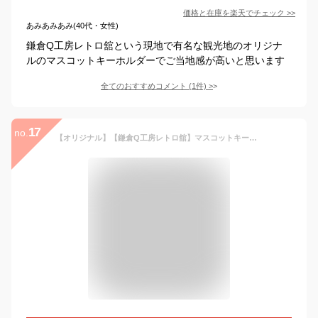
価格と在庫を
楽天
でチェック
>>
あみあみあみ(40代・女性)
鎌倉Q工房レトロ舘という現地で有名な観光地のオリジナ
ルのマスコットキーホルダーでご当地感が高いと思います
全てのおすすめコメント
(
1
件)
>
17
no.
【オリジナル】【鎌倉Q工房レトロ舘】マスコットキーホルダー【猫】【ネコ】【ねこ】【動物】【アニマル】【キーホルダー】【キーリング】【鍵】【ぬいぐるみ】【人形】【雑貨】【グッズ】【かわいい】