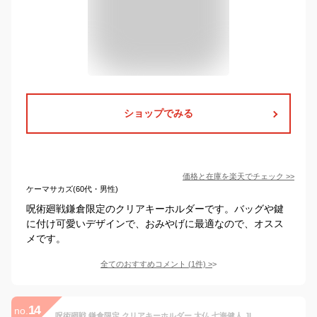
ショップでみる
価格と在庫を
楽天
でチェック
>>
ケーマサカズ(60代・男性)
呪術廻戦鎌倉限定のクリアキーホルダーです。バッグや鍵
に付け可愛いデザインで、おみやげに最適なので、オスス
メです。
全てのおすすめコメント
(
1
件)
>
14
no.
呪術廻戦 鎌倉限定 クリアキーホルダー 大仏 七海健人 JIK 19999呪術廻戦/じゅじゅつかいせん/テレビアニメ/漫画/映画/ご当地/シリーズ/コラボ/限定/キーホルダー/アクセサリー【アウトレット】