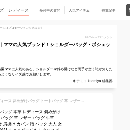
ズ
レディース
受付中の質問
人気アイテム
特集記事
ージはプロモーションを含みます
926
View
23
コメント
｜ママの人気ブランド！ショルダーバッグ・ポシェッ
稚園ママに人気のある、ショルダーや斜め掛けなど両手が空く鞄が知りた
るようなサイズ感でお願いします。
キテミヨ-kitemiyo-編集部
ショルダーバッグ 本革 レディース 斜めがけバッグ トートバッグ 革 レザー バッグ 牛革 2way 斜め掛け 肩掛け カバン 鞄 バック 大人 女性 A4 多収納 雑誌 ショルダーベルト クロスバッグ 肩がけ 斜めがけ くったり 大きめ ショルダーバック 新生活 就職 通勤 プレゼント