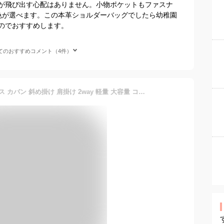
が飛び出す心配はありません。小物ポケットもファスナ
色が選べます。この本革ショルダーバッグでしたら幼稚園
のでおすすめします。
てのおすすめコメント（4件）
ショルダーバッグ レディース カバン 斜め掛け 肩掛け 2way 軽量 大容量 コンパクト 撥水 大きめ おしゃれ シンプル 可愛い かわいい カジュアル マザーズバッグ レディースバッグ ポケット 多い たくさん ミニ ipad ファスナー 通勤 旅行 ママ