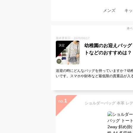
メンズ
キッ
本ペ
最終更新日：2026/06/17
幼稚園のお迎えバッグ
決定
トなどのおすすめは？
送迎の時にどんなバッグを持っていますか？幼
いです。スマホや財布など最低限の貴重品が入
1
no.