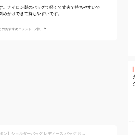
す。ナイロン製のバッグで軽くて丈夫で持ちやすいで
斜めがけできて持ちやすいです。
てのおすすめコメント（2件）
【48H限定★200円OFFクーポン】ショルダーバッグ レディース バッグ おしゃれ 大容量 軽量 軽い ブランド 小さめ 防水 斜めがけ 斜め掛け 肩掛け 通勤 仕事 デイリー ナイロン マザーズバッグ 旅行 コンパクト 人気 大人 かわいい 大きめ 収納力 プレゼント 母の日