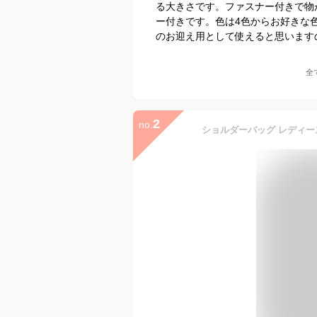
る大きさです。ファスナー付きで物
ー付きです。色は4色からお好きな
のお迎え用として使えると思います
全
2
no.