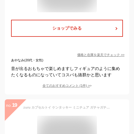
ショップでみる
価格と在庫を
楽天
でチェック
>>
あやなみ(20代・女性)
音が出るおもちゃで楽しめますしフィギュアのように集め
たくなるものになっていてコスパも抜群かと思います
全てのおすすめコメント
(
1
件)
>
19
no.
zuru カプセルトイ ケンタッキー ミニチュア ガチャガチャ ZURU 5 SURPRISE KFC MINI BRANDS おもちゃ 食玩 ファーストフード 大人買い ガチャ キット フィギュア ミニチュア小物 アメトイ カプセル アメリカ 海外版 カプセルトイ アメリカン雑貨 アメリカ雑貨 面白雑貨