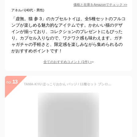
価格と在庫を
Amazon
でチェック
>>
アネルバ(40代・男性)
「虚無。猫 参 3」のカプセルトイは、全5種セットのフルコ
ンプが楽しめる魅力的なアイテムです。かわいい猫のデザ
インが揃っており、コレクションのプレゼントにもぴった
り。カプセル入りなので、ワクワク感も味わえます。ガチ
ャガチャの手軽さと、限定感を楽しみながら集められるの
がおすすめポイントです！
全てのおすすめコメント
(
1
件)
>
13
no.
TAMA-KYU ほっこりおかん バッジ / 11種セット ブシロード ガチャポン ガチャガチャ ガシャポン