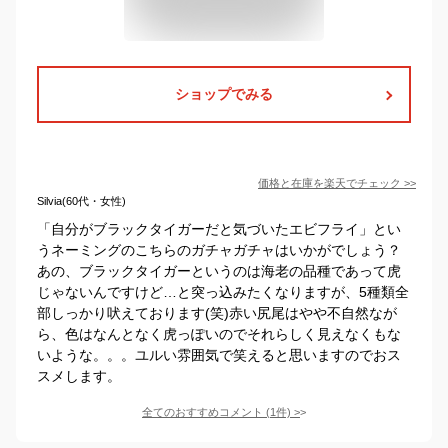
ショップでみる
価格と在庫を
楽天
でチェック
>>
Silvia(60代・女性)
「自分がブラックタイガーだと気づいたエビフライ」とい
うネーミングのこちらのガチャガチャはいかがでしょう？
あの、ブラックタイガーというのは海老の品種であって虎
じゃないんですけど…と突っ込みたくなりますが、5種類全
部しっかり吠えております(笑)赤い尻尾はやや不自然なが
ら、色はなんとなく虎っぽいのでそれらしく見えなくもな
いような。。。ユルい雰囲気で笑えると思いますのでおス
スメします。
全てのおすすめコメント
(
1
件)
>