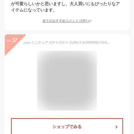
が可愛らしいかと思いますし、大人買いにもぴったりなア
イテムになっています。
全てのおすすめコメント
(
1
件)
>
17
no.
zuru ミニチュア ガチャガチャ ZURU 5 SURPRISE FOODIE MINI BRANDS 食べ物 ファストフード ハンバーガー 食品 大人買い ガチャ キット フィギュア おもちゃ アメトイ ミステリーカプセル アメリカ 海外版 カプセルトイ アメリカン雑貨 アメリカ雑貨 面白雑貨 送料無料
ショップでみる