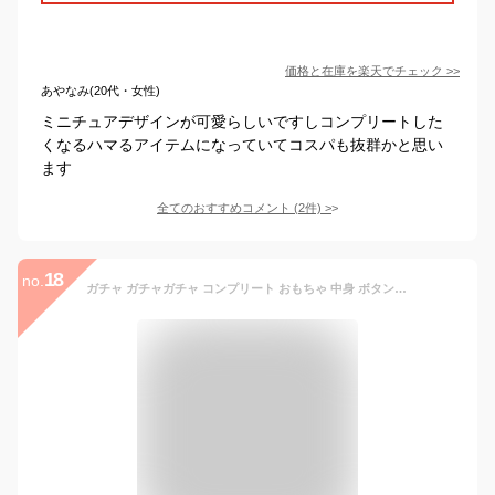
価格と在庫を
楽天
でチェック
>>
あやなみ(20代・女性)
ミニチュアデザインが可愛らしいですしコンプリートした
くなるハマるアイテムになっていてコスパも抜群かと思い
ます
全てのおすすめコメント
(
2
件)
>
18
no.
ガチャ ガチャガチャ コンプリート おもちゃ 中身 ボタン おもしろ [ 押しちゃダメ！？ ボタン ] エマージェンシー ナースコール 火災警報器 緊急停止 ブラインドボックス