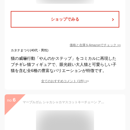
ショップでみる
価格と在庫を
Amazon
でチェック
>>
カタナまつり(40代・男性)
猫の威嚇行動「やんのかステップ」をコミカルに再現した
ブチギレ猫フィギュアで、眼光鋭い大人猫と可愛らしい子
猫を含む全6種の豊富なバリエーションが特徴です。
全てのおすすめコメント
(
1
件)
>
6
no.
マーブルガム シャカシャカマスコットキーチェーン アイピーフォー 【全5種フルコンプセット＋DP台紙おまけ付き】 マルカワ フーセンガム 駄菓子 ミニチュア グッズ フィギュア ガチャガチャ カプセルトイ【即納 在庫品】【数量限定】【フルコンプリート】