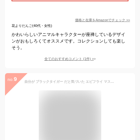
価格と在庫を
Amazon
でチェック
>>
花よりだんご(40代・女性)
かわいらしいアニマルキャラクターが座禅しているデザイ
ンがおもしろくてオススメです。コレクションしても楽し
そう。
全てのおすすめコメント
(
1
件)
>
9
no.
自分が ブラックタイガー だと気づいた エビフライ マスコット 全5種セット ウルトラニュープランニング ガチャポン ガチャガチャ コンプリート