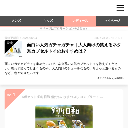
メンズ
キッズ
レディース
マイページ
本ページはプロモーションを含みます
最終更新日：2026/06/24
3876
View
27
コメント
決定
面白い人気ガチャガチャ｜大人向けの笑えるネタ
系カプセルトイのおすすめは？
面白いガチャガチャを集めたいので、ネタ系の人気カプセルトイを教えてくださ
い。思わず笑ってしまうものや、大人向けのシュールなもの、ちょっと遊べるもの
など、色々知りたいです。
キテミヨ-kitemiyo-編集部
1
no.
5種セット 釣り日和 猫たちのひまつぶし コンプリート フィギュア ネコ おもしろ ガチャガチャ 猫 ひまつぶし がちゃ 水飲み器 水飲み ボール リアル 水分補給 毛玉 ステッカー 玄関 プレゼント 猫好き インテリア 雑貨 爪研ぎ スコティッシュ フォールドバッグ 棚 ねずみ