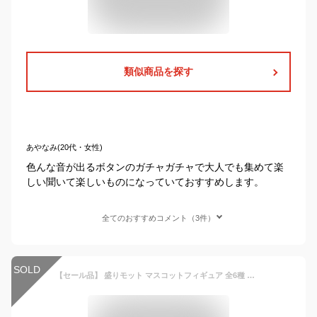
類似商品を探す
あやなみ(20代・女性)
色んな音が出るボタンのガチャガチャで大人でも集めて楽
しい聞いて楽しいものになっていておすすめします。
全てのおすすめコメント（3件）
SOLD
【セール品】 盛りモット マスコットフィギュア 全6種 セット ガチャガチャ カプセル・ミニブック付き コンプリート 新品 即納 かわいい おもしろグッズ プレゼント 景品 フルコンプ ガシャ カプセルトイ