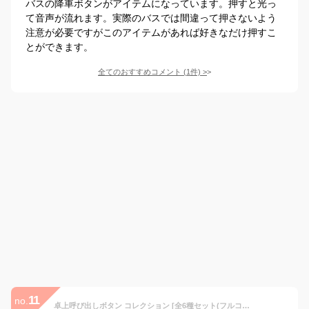
バスの降車ボタンがアイテムになっています。押すと光っ
て音声が流れます。実際のバスでは間違って押さないよう
注意が必要ですがこのアイテムがあれば好きなだけ押すこ
とができます。
全てのおすすめコメント
(
1
件)
>
11
no.
卓上呼び出しボタン コレクション [全6種セット(フルコンプ)] ガチャガチャ カプセルトイ