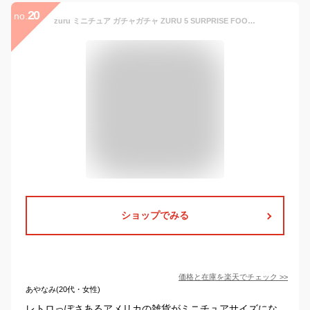
20
no.
zuru ミニチュア ガチャガチャ ZURU 5 SURPRISE FOODIE MINI BRANDS Serise 2 食品系 おもちゃ トイ 大人買い ガチャ キット フィギュア ミニチュア小物 アメトイ ファストフード カプセル アメリカ 海外版 カプセルトイ アメリカン雑貨 アメリカ雑貨 面白雑貨 送料無料
ショップでみる
価格と在庫を
楽天
でチェック
>>
あやなみ(20代・女性)
レトロっぽさあるアメリカの雑貨がミニチュアサイズにな