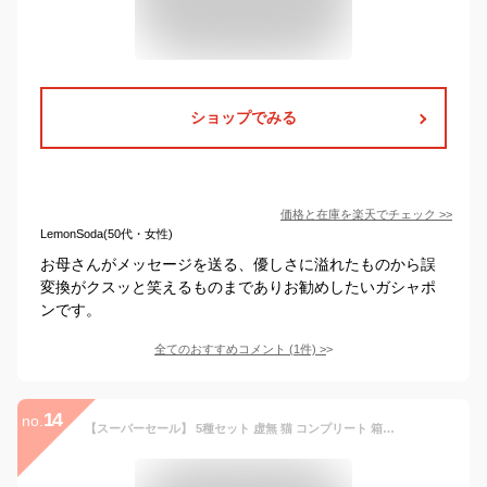
ショップでみる
価格と在庫を
楽天
でチェック
>>
LemonSoda(50代・女性)
お母さんがメッセージを送る、優しさに溢れたものから誤
変換がクスッと笑えるものまでありお勧めしたいガシャポ
ンです。
全てのおすすめコメント
(
1
件)
>
14
no.
【スーパーセール】 5種セット 虚無 猫 コンプリート 箱入り フィギュア ネコ おもしろ ガチャガチャ 猫 ひまつぶし がちゃ