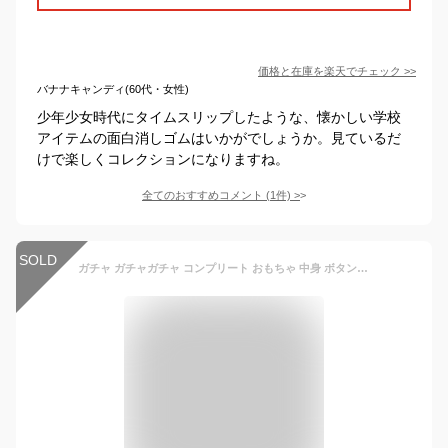
価格と在庫を
楽天
でチェック
>>
バナナキャンディ(60代・女性)
少年少女時代にタイムスリップしたような、懐かしい学校
アイテムの面白消しゴムはいかがでしょうか。見ているだ
けで楽しくコレクションになりますね。
全てのおすすめコメント
(
1
件)
>
SOLD
ガチャ ガチャガチャ コンプリート おもちゃ 中身 ボタン おもしろ [ 押しちゃダメ！？ ボタン ] エマージェンシー ナースコール 火災警報器 緊急停止 ブラインドボックス