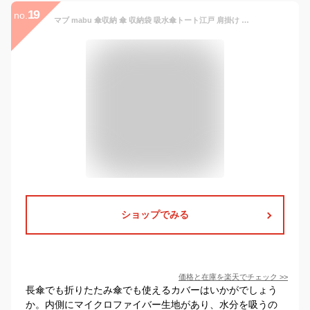
19
no.
マブ mabu 傘収納 傘 収納袋 吸水傘トート江戸 肩掛け ケース 長傘 折りたたみ傘 折りたたみ 傘カバー 傘ポーチ 傘入れ 傘バッグ 吸水 マイクロファイバー 電車 車 ユニセックス SMV-4186 母の日
ショップでみる
価格と在庫を
楽天
でチェック
>>
長傘でも折りたたみ傘でも使えるカバーはいかがでしょう
か。内側にマイクロファイバー生地があり、水分を吸うの