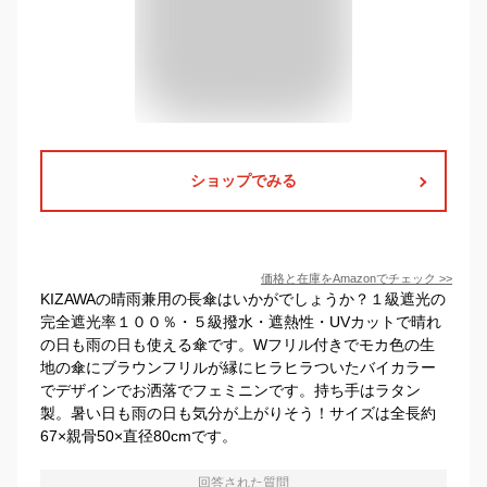
ショップでみる
価格と在庫を
Amazon
でチェック
>>
KIZAWAの晴雨兼用の長傘はいかがでしょうか？１級遮光の
完全遮光率１００％・５級撥水・遮熱性・UVカットで晴れ
の日も雨の日も使える傘です。Wフリル付きでモカ色の生
地の傘にブラウンフリルが縁にヒラヒラついたバイカラー
でデザインでお洒落でフェミニンです。持ち手はラタン
製。暑い日も雨の日も気分が上がりそう！サイズは全長約
67×親骨50×直径80cmです。
回答された質問