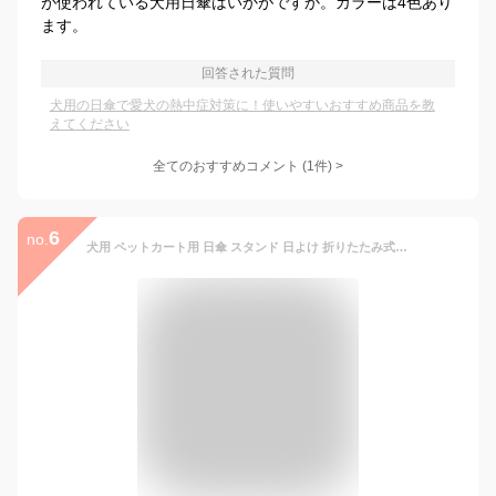
が使われている犬用日傘はいかがですか。カラーは4色あり
ます。
回答された質問
犬用の日傘で愛犬の熱中症対策に！使いやすいおすすめ商品を教
えてください
全てのおすすめコメント
(
1
件)
>
6
no.
犬用 ペットカート用 日傘 スタンド 日よけ 折りたたみ式 スタンド付き 直径91cm (ベージュ, 直径91cm)