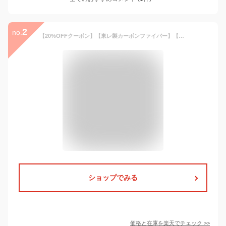
2
no.
【20%OFFクーポン】【東レ製カーボンファイバー】【テレビで紹介】KONCIWA 日傘 折りたたみ 1秒でたためる 【与田祐希×次世代日傘】形状記憶 完全遮光 UVカット100% 超軽量200g 大判100cm 晴雨兼用 逆戻り防止 遮熱-20℃ 自動開閉 レディース コンパクト
ショップでみる
価格と在庫を
楽天
でチェック
>>