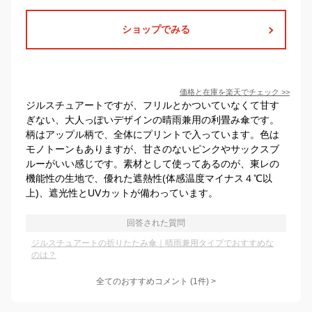
ショップでみる
価格と在庫を
楽天
でチェック
>>
ジルスチュアートですが、フリルとかついていなくて甘す
ぎない、大人っぽいデザインの晴雨兼用の利畳み傘です。
柄はアップル柄で、全体にプリントで入っています。色は
モノトーンもありますが、甘さのないピンクやサックスブ
ルーがいい感じです。素材として使ってあるのが、東レの
機能性の生地で、優れた遮熱性(体感温度マイナス４℃以
上)、遮光性とUVカットが備わっています。
回答された質問
ジルスチュアートの折りたたみ傘｜晴雨兼用タイプでおすすめな
のは？
全てのおすすめコメント
(
1
件)
>