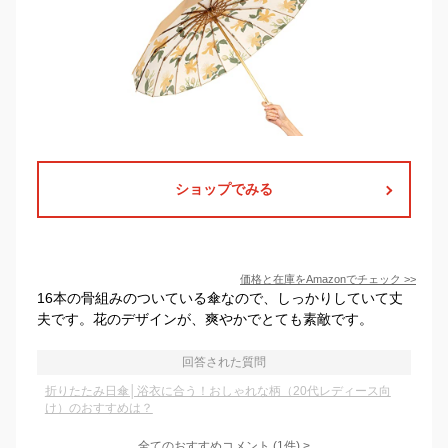
ショップでみる
価格と在庫を
Amazon
でチェック
>>
16本の骨組みのついている傘なので、しっかりしていて丈
夫です。花のデザインが、爽やかでとても素敵です。
回答された質問
折りたたみ日傘│浴衣に合う！おしゃれな柄（20代レディース向
け）のおすすめは？
全てのおすすめコメント
(
1
件)
>