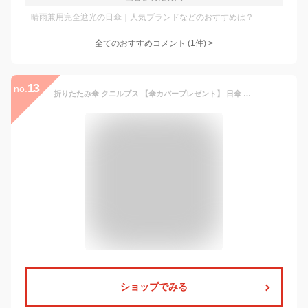
晴雨兼用完全遮光の日傘｜人気ブランドなどのおすすめは？
全てのおすすめコメント
(
1
件)
>
13
no.
折りたたみ傘 クニルプス 【傘カバープレゼント】 日傘 Knirps X1 エックスワン メンズ 男性 レディース 女性 KNX04N コンパクト Navy Dot ネイビードット 晴雨兼用 軽量 大きい 折り畳み傘 丈夫全天候型
ショップでみる