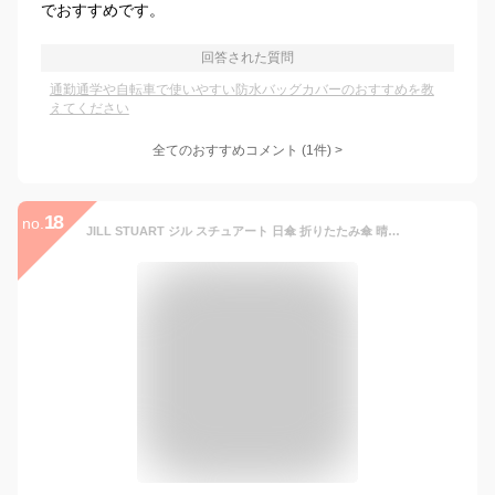
でおすすめです。
回答された質問
通勤通学や自転車で使いやすい防水バッグカバーのおすすめを教
えてください
全てのおすすめコメント
(
1
件)
>
18
no.
JILL STUART ジル スチュアート 日傘 折りたたみ傘 晴雨兼用 アップルプリント レディース 53cm 軽量 遮光 遮熱 UVカット 東レ サマーシールド 自動開閉 ブラック オフホワイト サックス ピンク 1JI 27373