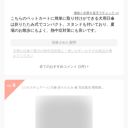
価格と在庫を
楽天
でチェック
>>
こちらのペットカートに簡単に取り付けができる犬用日傘
は折りたたみ式でコンパクト。スタンドも付いており、夏
場のお散歩にもよく、熱中症対策にも良いです。
回答された質問
犬用の日傘で愛犬の熱中症対策に！使いやすいおすすめ商品を教
えてください
全てのおすすめコメント
(
1
件)
>
9
no.
[ジルスチュアート] 日傘 折りたたみ 傘 完全遮光 晴雨兼用 レディース 50cm 軽量 遮光 遮熱 UVカット サマーシールド マーカーペインティング刺しゅう 1JI 27767 フューシャ(74)