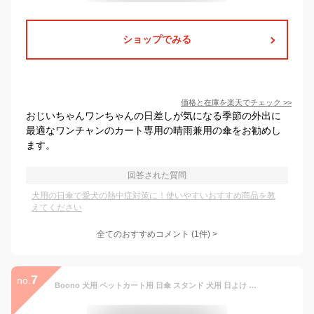
ショップでみる
価格と在庫を
楽天
でチェック
>>
おじいちゃんワンちゃんの日差しが気になる季節の外出に
最適なワンチャンのカート専用の晴雨兼用の傘をお勧めし
ます。
回答された質問
犬用の日傘で愛犬の熱中症対策に！使いやすいおすすめ商品を教
えてください
全てのおすすめコメント
(
1
件)
>
7
no.
Boono 犬用 ペットカート用 日傘 スタンド 犬用 日よけ 折りたたみ式 スタンド付き 直径91cm (ブルー)