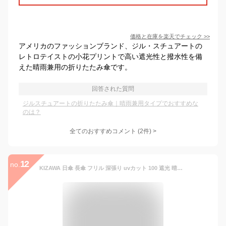
価格と在庫を
楽天
でチェック
>>
アメリカのファッションブランド、ジル・スチュアートの
レトロテイストの小花プリントで高い遮光性と撥水性を備
えた晴雨兼用の折りたたみ傘です。
回答された質問
ジルスチュアートの折りたたみ傘｜晴雨兼用タイプでおすすめな
のは？
全てのおすすめコメント
(
2
件)
>
12
no.
KIZAWA 日傘 長傘 フリル 深張り uvカット 100 遮光 晴雨兼用 完全遮光 レディース 5級撥水 軽量 遮熱 風に強い 暑さ対策 かわいい ラタン 持ち手 (【ダブルフリル】モカ×ブラウン)