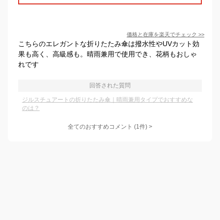
価格と在庫を
楽天
でチェック
>>
こちらのエレガントな折りたたみ傘は撥水性やUVカット効
果も高く、高級感も。晴雨兼用で使用でき、花柄もおしゃ
れです
回答された質問
ジルスチュアートの折りたたみ傘｜晴雨兼用タイプでおすすめな
のは？
全てのおすすめコメント
(
1
件)
>