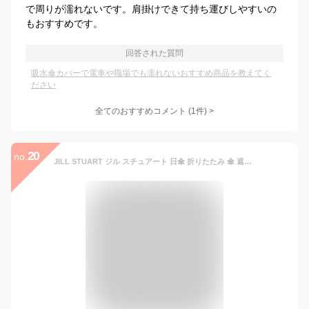
で周りが濡れないです。肩掛けできて持ち運びしやすいの
もおすすめです。
回答された質問
吸水傘カバーで電車や職場でも濡れないおすすめ商品を教えてく
ださい
全てのおすすめコメント
(
1
件)
>
20
no.
JILL STUART ジル スチュアート 日傘 折りたたみ 傘 遮光 晴雨兼用 レディース 50cm 軽量 遮光 遮熱 UVカット サマーシールド 1JI27753