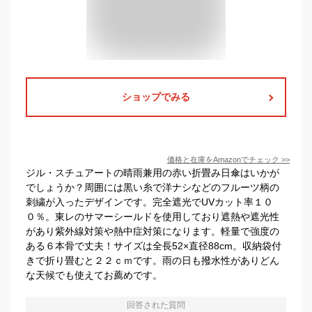
ショップでみる
価格と在庫を
Amazon
でチェック
>>
ジル・スチュアートの晴雨兼用の赤い折畳み日傘はいかが
でしょうか？周囲には黒い糸で洋ナシなどのフルーツ柄の
刺繍が入ったデザインです。完全遮光でUVカット率１０
０％。東レのサマーシールドを使用しており遮熱や遮光性
があり紫外線対策や熱中症対策になります。軽量で強度の
ある６本骨で丈夫！サイズは全長52×直径88cm。収納袋付
きで折り畳むと２２ｃｍです。雨の日も撥水性がありどん
な天候でも使えてお薦めです。
回答された質問