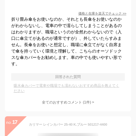
価格と在庫を
楽天
でチェック
>>
折り畳み傘をお使いなのか、それとも長傘をお使いなのか
がわからないし、電車の中で濡らしてしまうことがあるの
はわかりますが、職場というのが全然わからないので（入
口に傘立てがあるのが通常ですが）、外していたらすみま
せん。長傘をお使いと想定し、職場に傘立てがなく自席ま
で傘を持っていく環境と理解して、こちらのオーソドック
スな傘カバーをお勧めします。車の中でも使いやすい形で
す。
回答された質問
吸水傘カバーで電車や職場でも濡れないおすすめ商品を教えてく
ださい
全てのおすすめコメント
(
1
件)
>
17
no.
カリマー レインカバー 25-40 K.ブルー 501217-4400