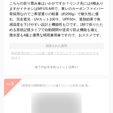
こちらの折り畳み傘はいかがですか？リンク先には4種あり
ますがイチオシはMFUS AIRで、東レのカーボンファイバー
骨採用なのでご希望通りの軽量（約200g）で耐久性に優
れ、完全遮光・UVカット100％、UPF50+、遮熱効果で体
感温度を下げやすい設計と機能性も◎です。1秒で折りたた
める形状記憶タイプで自動開閉や逆戻り防止機能も備え、
撥水度も4級と優秀な晴雨兼用傘ですので、おススメです。
回答された質問
晴雨兼用の折りたたみ傘｜軽量で丈夫なレディース向けのおすす
めは？
全てのおすすめコメント
(
1
件)
>
3
no.
【業界初☆晴雨兼用ビニール傘】ビニール生地 日傘 遮熱 遮光率 UV カット 長傘 レディース 傘 長傘 紫外線対策 晴雨兼用 撥水 耐風