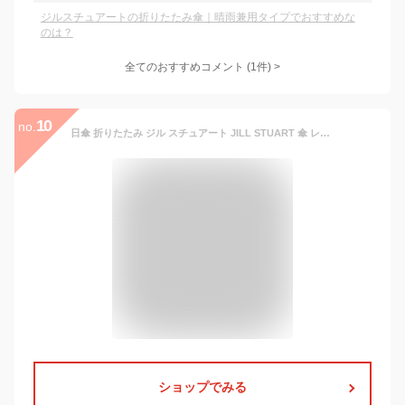
ジルスチュアートの折りたたみ傘｜晴雨兼用タイプでおすすめな
のは？
全てのおすすめコメント
(
1
件)
>
10
no.
日傘 折りたたみ ジル スチュアート JILL STUART 傘 レディース 晴雨兼用 折りたたみ傘 ボタニカルプリント 雨傘 かさ カサ UV99％以上 遮光 遮熱 折りたたみ雨傘 折畳み傘 レイングッズ 花柄 UV コンパクト 撥水 通勤 エレガント 上品 高級感 女性 50cm 1JI27715
ショップでみる