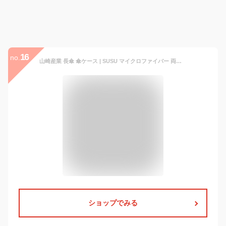
16
no.
山崎産業 長傘 傘ケース | SUSU マイクロファイバー 両面 給水 傘袋 濡れたまま 取っ手付き 車内用 雨の日 移動 黒 傘入れ 移動 吸水傘ケース 雨 傘カバー 通学 通勤 カバー 傘 ケース なががさ
ショップでみる