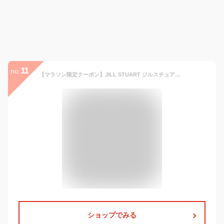
11
no.
【マラソン限定クーポン】JILL STUART ジルスチュアート 小花プリント 晴雨兼用 東レ サマーシールド 折りたたみ傘 1JI27160-60 クイックオープン UV遮蔽100％ 遮光率100％ 遮熱 UPF50＋ 軽量
ショップでみる