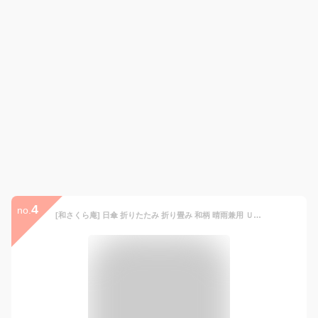
4
no.
[和さくら庵] 日傘 折りたたみ 折り畳み 和柄 晴雨兼用 ＵＶカット 黒色濃赤色地桜うさぎ 8本骨 かさ袋付 着物 洋服