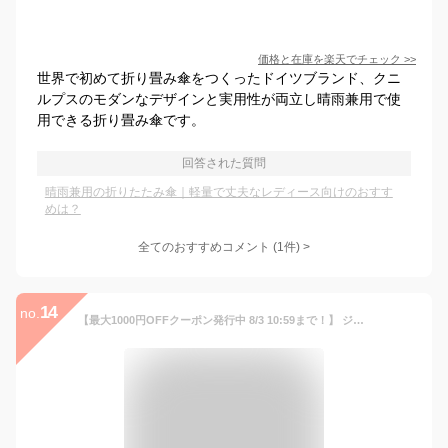
価格と在庫を
楽天
でチェック
>>
世界で初めて折り畳み傘をつくったドイツブランド、クニ
ルプスのモダンなデザインと実用性が両立し晴雨兼用で使
用できる折り畳み傘です。
回答された質問
晴雨兼用の折りたたみ傘｜軽量で丈夫なレディース向けのおすす
めは？
全てのおすすめコメント
(
1
件)
>
14
no.
【最大1000円OFFクーポン発行中 8/3 10:59まで！】 ジル スチュアート JILL STUART 日傘 折りたたみ傘 晴雨兼用 アップルプリント レディース 50cm 軽量 遮光 遮熱 UVカット サマーシールド ブラック オフホワイト サックス ピンク 1JI 27173