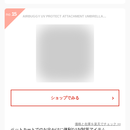
15
no.
AIRBUGGY UV PROTECT ATTACHMENT UMBRELLA｜日傘 晴雨兼用 UVカット 遮光 紫外線対策 傘 コンパクト 持ち運び エアバギー ペット 犬 猫 お出かけ 旅行 ペットカート バギー 2025年モデル アタッチメント アンブレラ AD0014 【送料無料】【ポイント5倍】【p0731】
ショップでみる
価格と在庫を
楽天
でチェック
>>
ペットカートでのお出かけに便利なUV対策アイテム。