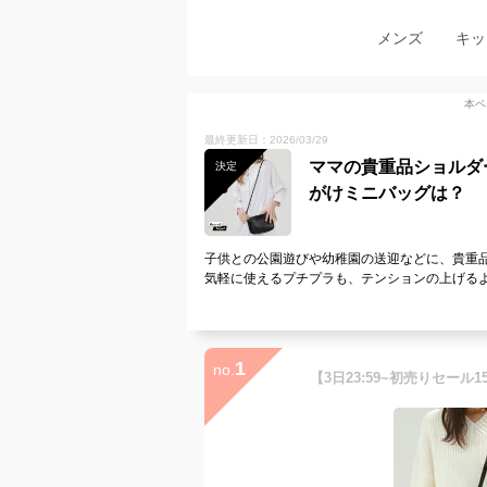
メンズ
キッ
本ペ
最終更新日：2026/03/29
ママの貴重品ショルダ
決定
がけミニバッグは？
子供との公園遊びや幼稚園の送迎などに、貴重
気軽に使えるプチプラも、テンションの上げる
1
no.