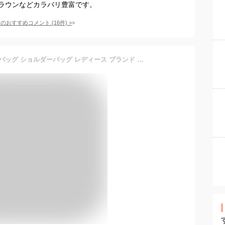
ラウンなどカラバリ豊富です。
てのおすすめコメント
(
16
件)
>
ウィローベイ クロスボディバッグ ショルダーバッグ レディース ブランド 耐水 軽量 小さめ 夏 海 プール 旅行 小物入れ 貴重品 サブバッグ ネオプレーン ネオプレン WILLOW BAY