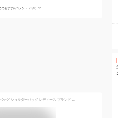
てのおすすめコメント（3件）
ウィローベイ クロスボディバッグ ショルダーバッグ レディース ブランド 耐水 軽量 小さめ 夏 海 プール 旅行 小物入れ 貴重品 サブバッグ ネオプレーン ネオプレン WILLOW BAY