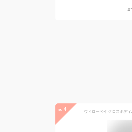
全
4
no.