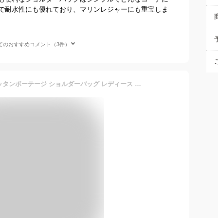
で耐水性にも優れており、マリンレジャーにも重宝しま
てのおすすめコメント（3件）
ManhattanPortage マンハッタンポーテージ ショルダーバッグ レディース メンズ バッグ ショルダー 正規品 斜め掛け ミニショルダー ショルダーポーチ 男女兼用 丈夫 コンパクト おしゃれ ブラック Cobble Hill Bag (SM) コブル ヒル バッグ MP1433