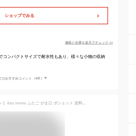
ショップでみる
価格と在庫を
楽天
でチェック
>>
でコンパクトサイズで耐水性もあり、様々な小物の収納
てのおすすめコメント（4件）
ギフト包装無料 Kanmi. カンミ itsu mono ふたご がま口 ポシェット 送料無料 日本製 レザー ポーチ 本革製 プレゼントに ショルダーバッグ ブランド 行楽 レディース 春 夏 秋 冬 レザー お出かけ かわいい 斜めがけ 旅行 口金バッグ おしゃれ 軽量 貴重品 テーマパーク