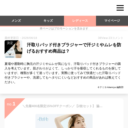
メンズ
キッズ
レディース
マイページ
本ページはプロモーションを含みます
最終更新日：2026/06/18
38
View
23
コメント
決定
汗取りパッド付きブラジャーで汗ジミやムレを防
げるおすすめ商品は？
夏場や通勤時に胸元の汗ジミやムレが気になり、汗取りパッド付きブラジャーの購
入を考えています。肌ざわりがよくて、しっかり汗を吸収してくれるものを探して
いますが、種類が多くて迷っています。実際に使ってみて快適だった汗取りパッド
付きブラジャーや、洗濯してもヘタりにくいなどおすすめの商品があれば教えてく
ださい。
キテミヨ-kitemiyo-編集部
1
no.
＼先着400名限定15%OFFクーポン／【2枚セット】 脇汗インナー レディース 脇汗 ワキ汗 汗ジミ インナー 汗染み ブラジャー 汗染み防止 ワキ汗インナー 汗取りパッド 付き 吸水 速乾 吸水速乾 バストアップ 補正 女性用 汗取り メッシュ シースルー 夏