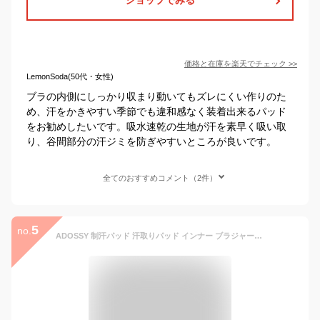
価格と在庫を
楽天
でチェック
>>
LemonSoda(50代・女性)
ブラの内側にしっかり収まり動いてもズレにくい作りのた
め、汗をかきやすい季節でも違和感なく装着出来るパッド
をお勧めしたいです。吸水速乾の生地が汗を素早く吸い取
り、谷間部分の汗ジミを防ぎやすいところが良いです。
全てのおすすめコメント（2件）
5
no.
ADOSSY 制汗パッド 汗取りパッド インナー ブラジャー ショーツ 用 汗対策 汗染み防止 繰り返し使える 洗える 汗ジミ防止 セット (ブラジャー用 10枚セット)