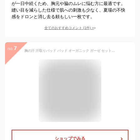
が一日中続くため、胸元や脇のムレに悩む方に最適です。
縫い目を減らした仕様で肌への刺激も少なく、夏場の不快
感をドロンと消し去る頼もしい一枚です。
全てのおすすめコメント
(
1
件)
>
7
no.
胸の汗 汗取りパッド パッド オーガニック ガーゼ セット 谷間 汗 吸水 汗臭 ニオイ ムレ 胸パット 胸の汗 汗取り 汗吸収 速乾 吸汗 はさむだけ 汗染み対策 レディース インナー (2枚 オーガニック)
ショップでみる