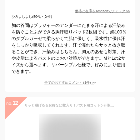
価格と在庫を
Amazon
でチェック
>>
ひろよしよし(50代・女性)
胸の谷間はブラジャーのアンダーにたまる汗による汗染み
を防ぐことふができる胸汗取りパッド2枚組です。綿100％
のダブルガーゼで柔らかくて肌に優しく、吸水性に優れ汗
をしっかり吸収してくれます。汗で濡れたらサッと抜き取
ることができ、汗染みはもちろん、胸元のあせも対策、汗
や皮脂によるバストのにおい対策ができます。MとLの2サ
イズから選べます。リバーシブル仕様で、好みにより使用
できます。
全てのおすすめコメント
(
1
件)
>
12
no.
サッと脱げる＆お得な10枚入り！バスト用コットン汗取りパッド レディース 汗取りパッド 汗取りパット 汗取りインナー 抜き取り 脱げる ブラジャー 下着 インナー 胸 谷間 汗対策 汗染み対策 大汗 綿 夏 メール便