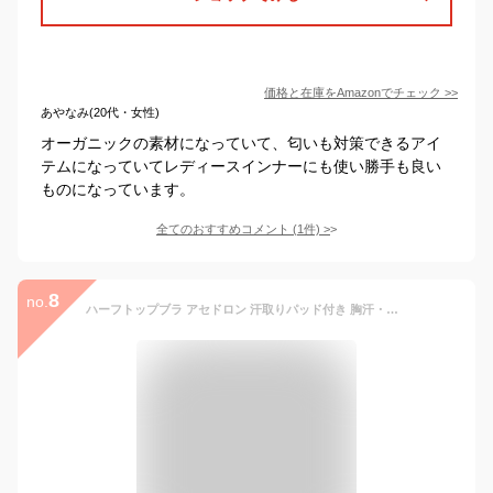
価格と在庫を
Amazon
でチェック
>>
あやなみ(20代・女性)
オーガニックの素材になっていて、匂いも対策できるアイ
テムになっていてレディースインナーにも使い勝手も良い
ものになっています。
全てのおすすめコメント
(
1
件)
>
8
no.
ハーフトップブラ アセドロン 汗取りパッド付き 胸汗・脇汗対策 吸汗速乾インナー ムレにくいさらさら素材 MC2055P