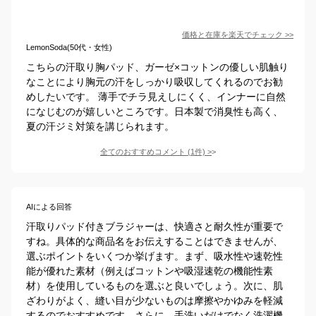
価格と在庫を
楽天
でチェック
>>
LemonSoda(50代・女性)
こちらの汗取り胸パッド、ガーゼ×コットンの優しい肌触り
なことにより胸元の汗をしっかり吸収してくれるのでお勧
めしたいです。 薄手でチラ見えしにくく、インナーに自然
になじむのが嬉しいところです。日本製で消臭性も高く、
夏の汗ジミ対策を講じられます。
全てのおすすめコメント
(
1
件)
>
AIによる回答
汗取りパッド付きブラジャーは、快適さと耐久性が重要で
すね。具体的な商品名をお伝えすることはできませんが、
選ぶポイントをいくつか挙げます。まず、吸水性や速乾性
能が優れた素材（例えばコットンや吸湿速乾の機能性素
材）を使用しているものを選ぶと良いでしょう。次に、肌
ざわりがよく、縫い目が少ないものは摩擦やかゆみを軽減
するのでおすすめです。さらに、手洗いだけでなく洗濯機