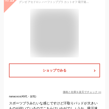
no.
グンゼ アセドロン ハーフトップブラ カットオフ 吸汗速乾 抗菌防臭 胸カップ付 汗取りパッド M/L/LL | 春夏 春 夏 レディース ポリエステル ブラジャー 下着 肌着 インナー MC2055A/R GUNZE
ショップでみる
価格と在庫を
楽天
でチェック
>>
nanacoco(40代・女性)
スポーツブラみたいな感じですけど汗取りパッドが大きい
ものが付いているのでこちらはいかがでしょうか。吸汗速