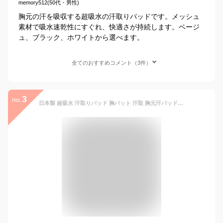
memory512(50代・男性)
胸元の汗を吸収する超吸水の汗取りパッドです。メッシュ
素材で吸水速乾性にすぐれ、快適さが持続します。ベージ
ュ、ブラック、ホワイトから選べます。
全てのおすすめコメント（3件）
3
no.
日本製 超吸水 汗取りパッド 胸パット 汗取 胸元汗パッド 汗取りパッド 装着 シート 胸 汗 パッド パット ブラ装着 汗止め 吸汗パッド 汗止め 汗とりパット 消臭 吸収 対策 汗ジミ対策 汗対策 汗吸収 スポーツ ブラアンダー