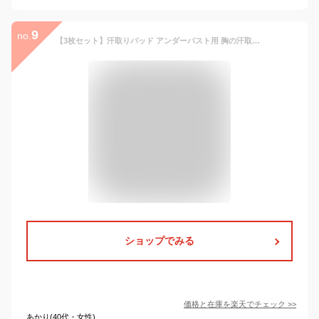
9
no.
【3枚セット】汗取りバッド アンダーバスト用 胸の汗取りパッド 汗取りシート 繰り返し 洗える 汗止めバンド 汗取りインナー 汗取り 消臭 アンダーブラパッド 胸下 汗取りシート 多汗 止め シール 汗染み 汗吸収ライナー 汗染み対策 夏 一年中兼用
ショップでみる
価格と在庫を
楽天
でチェック
>>
あかり(40代・女性)