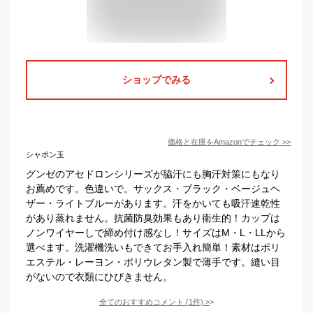
ショップでみる
価格と在庫を
Amazon
でチェック
>>
シャボン玉
グンゼのアセドロンシリーズが脇汗にも胸汗対策にもなり
お薦めです。色違いで。サックス・ブラック・ベージュヘ
ザー・ライトブルーがあります。汗をかいても吸汗速乾性
があり蒸れません。抗菌防臭効果もあり衛生的！カップは
ノンワイヤーしで締め付け感なし！サイズはM・L・LLから
選べます。洗濯機洗いもできてお手入れ簡単！素材はポリ
エステル・レーヨン・ポリウレタン製で薄手です。縫い目
がないので衣類にひびきません。
全てのおすすめコメント
(
1
件)
>