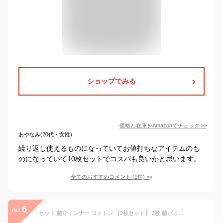
ショップでみる
価格と在庫を
Amazon
でチェック
>>
あやなみ(20代・女性)
繰り返し使えるものになっていてお値打ちなアイテムのも
のになっていて10枚セットでコスパも良いかと思います。
全てのおすすめコメント
(
1
件)
>
6
no.
セット 脇汗インナー コットン 【2枚セット】 2枚 脇パット 汗取りパッド 速乾 【2枚セット】 レディース 脇汗対策 脇汗シート 汗取りシート 脇汗パッド ワキ汗 制汗 インナー 暑さ対策 脇 汗 夏 猛暑 パッド