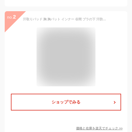
2
no.
汗取りパッド 胸 胸パット インナー 谷間 ブラの下 汗防止 汗とりパット 汗取り胸パット 汗取り胸パッド パット 胸元の汗を吸収 胸の谷間用 胸元の汗を吸収 2枚入り メッシュ素材 ベージュ ブラック 吸水速乾 吸汗速乾
ショップでみる
価格と在庫を
楽天
でチェック
>>