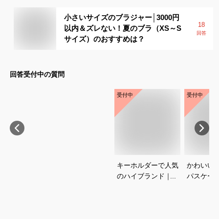
小さいサイズのブラジャー│3000円
18
以内＆ズレない！夏のブラ（XS～S
回答
サイズ）のおすすめは？
回答受付中の質問
受付中
受付中
キーホルダーで人気
かわいい
のハイブランド｜プ
パスケー
レゼントに喜ばれる
めは？
おすすめは？