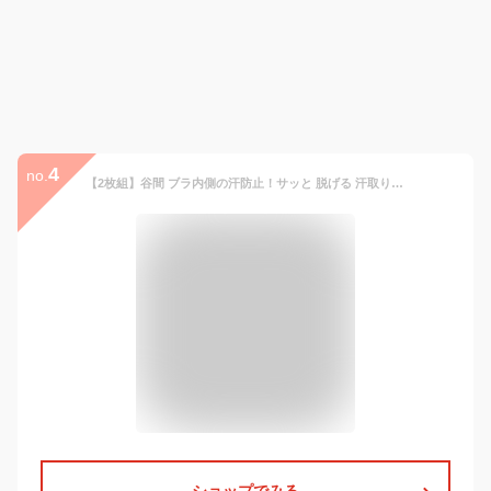
4
no.
【2枚組】谷間 ブラ内側の汗防止！サッと 脱げる 汗取りパッド （脱げるんジャー）【SNSで話題】サラリスト ベルメゾン ◆ M〜L ◆◇ 汗取りインナー ブラの下 レディース 女性 汗 インナー 肌着 汗取り 肌着 レディースインナー 夏 パッド 吸水 速乾 吸水速乾 ◇
ショップでみる