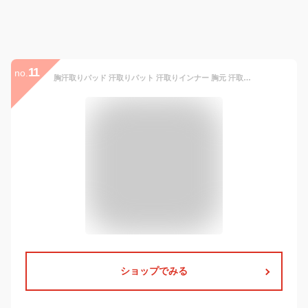
11
no.
胸汗取りパッド 汗取りパット 汗取りインナー 胸元 汗取り 汗とり 汗取 汗 汗対策 汗疹対策 汗じみ防止 汗じみ (ブラックＬ)
ショップでみる