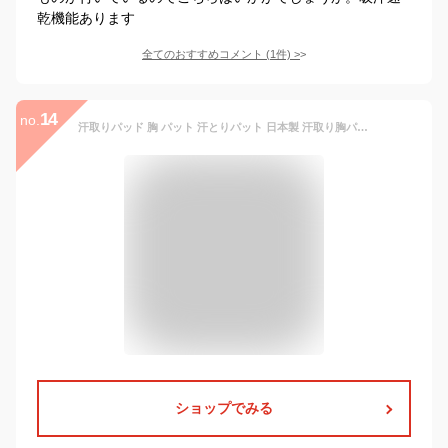
乾機能あります
全てのおすすめコメント
(
1
件)
>
14
no.
汗取りパッド 胸 パット 汗とりパット 日本製 汗取り胸パッド パット 胸元の汗を吸収 2枚入り ガーゼ コットン 素材 ホワイト ベルオアシス 送料無料 谷間汗取りパッド レディース 消臭 インナー 汗染み 汗パッド 制汗 汗 多汗症 汗染み対策 チラ見え防止 汗 ブラ
ショップでみる