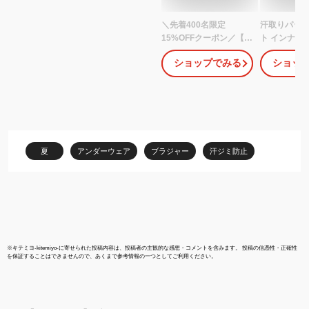
＼先着400名限定
汗取りパッド
15%OFFクーポン／【2
ト インナー 
枚セット】 脇汗インナ
下 汗防止 
ショップでみる
ショッ
ー レディース 脇汗 ワキ
汗取り胸パッ
汗 汗ジミ インナー 汗染
胸パッド パ
み ブラジャー 汗染み防
汗を吸収 胸
止 ワキ汗インナー 汗取
元の汗を吸収
りパッド 付き 吸水 速乾
ッシュ素材 
吸水速乾 バストアップ
ラック 吸水
補正 女性用 汗取り メッ
乾
夏
アンダーウェア
ブラジャー
汗ジミ防止
シュ シースルー 夏
※
キテミヨ-kitemiyo-
に寄せられた投稿内容は、投稿者の主観的な感想・コメントを含みます。 投稿の信憑性・正確性
を保証することはできませんので、あくまで参考情報の一つとしてご利用ください。