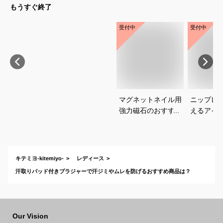
もうすぐ終了
受付中
受付中
マグネットネイル用
ニップレ
強力磁石のおすすめ
えるアイ
は？
すめを教
い。
キテミヨ-kitemiyo-
レディース
汗取りパッド付きブラジャーで汗ジミやムレを防げるおすすめ商品は？
Our Vision