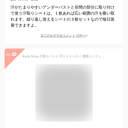
汗がたまりやすいアンダーバストと谷間の部分に取り付け
て使う汗取りシートは、１枚あれば広い範囲の汗を吸い取
れます。繰り返し使えるシートの３枚セットなので毎日装
着できますよ。
全てのおすすめコメント
(
1
件)
>
10
no.
Karly Shop 汗取りパット 汗とりインナー 透明ストラップ ぴったりフィット 綿100％ ブラに付けられる 脇汗対策 汗染み 目立たない 洗える 選択 防水布 男女兼用 汗対策 吸汗速乾 夏 黄ばみ わきが におい対策 レディース メンズ hd007