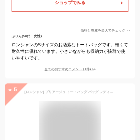
ショップでみる
価格と在庫を
楽天
でチェック
>>
ぷりん(50代・女性)
ロンシャンのSサイズのお洒落なトートバッグです。軽くて
耐久性に優れています。小さいながらも収納力が抜群で使
いやすいです。
全てのおすすめコメント
(
1
件)
>
5
no.
[ロンシャン] プリアージュ トートバッグ バッグ レディース S 2605 89 555 パピエ [並行輸入品]