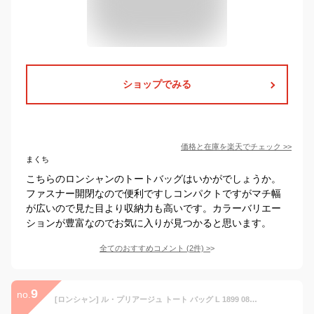
ショップでみる
価格と在庫を
楽天
でチェック
>>
まくち
こちらのロンシャンのトートバッグはいかがでしょうか。
ファスナー開閉なので便利ですしコンパクトですがマチ幅
が広いので見た目より収納力も高いです。カラーバリエー
ションが豊富なのでお気に入りが見つかると思います。
全てのおすすめコメント
(
2
件)
>
9
no.
[ロンシャン] ル・プリアージュ トート バッグ L 1899 089 P68 MARINE [並行輸入品]