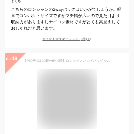
まくち
こちらのロンシャンの2wayバッグはいかがでしょうか。軽
量でコンパクトサイズですがマチ幅が広いので見た目より
収納力がありますしナイロン素材ですがとても高見えして
おしゃれだと思います。
全てのおすすめコメント
(
3
件)
>
19
no.
【P10倍 9/3 20時〜9/4 9時】ロンシャン ハンドバッグ ショルダーバッグ プリアージュ エナジー Sサイズ 2WAY ベージュ レディース LONGCHAMP 1512 HSR 538 2022SS【返品OK】