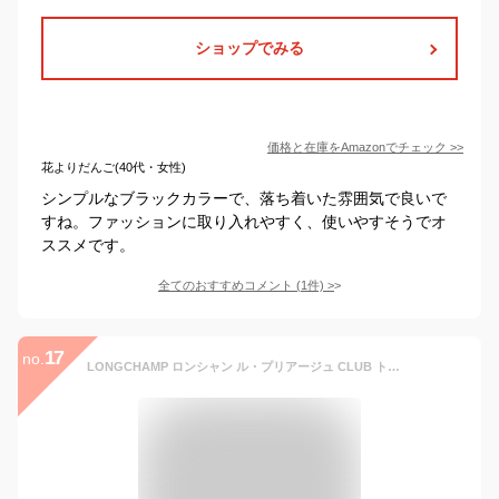
ショップでみる
価格と在庫を
Amazon
でチェック
>>
花よりだんご(40代・女性)
シンプルなブラックカラーで、落ち着いた雰囲気で良いで
すね。ファッションに取り入れやすく、使いやすそうでオ
ススメです。
全てのおすすめコメント
(
1
件)
>
17
no.
LONGCHAMP ロンシャン ル・プリアージュ CLUB トートバッグ S 2605 619 折りたたみ バッグ ギフト・のし可