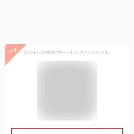
4
no.
ロンシャン LONGCHAMP トートバッグ ハンドバッグ Sサイズ プリアージュ LE PLIAGE レディース 通勤 通学 軽量 折りたたみ 1621 089 旅行バッグ ブランド おしゃれ オシャレ 人気 人気ブランド 肩掛け ショルダー 黒 大容量 【RSL】