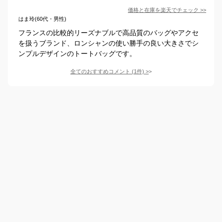
価格と在庫を
楽天
でチェック
>>
はま玲(60代・男性)
フランスの比較的リーズナブルで高品質のバッグやアクセ
を扱うブランド、ロンシャンの使い勝手の良い大きさでシ
ンプルデザインのトートバッグです。
全てのおすすめコメント
(
1
件)
>