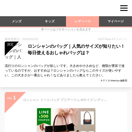
メンズ
キッズ
レディース
マイページ
本ページはプロモーションを含みます
最終更新日：2026/02/03
1167
View
27
コメント
決定
ロンシャンのバッグ｜人気のサイズが知りたい！
毎日使えるおしゃれバッグは？
流行りのロンシャンのバッグが欲しいです。大きめや小さめなど、種類が豊富で迷
っているのですが、おすすめは？ロンシャンのバッグならこのサイズが使いやす
い、この大きさが一番おしゃれ！などありましたら教えてください。
キテミヨ-kitemiyo-編集部
1
no.
ロンシャン トートバッグ プリアージュ Mサイズ レディース LONGCHAMP 2605 089