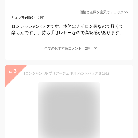
価格と在庫を
楽天
でチェック
>>
ちょプラ(40代・女性)
ロンシャンのバッグです。本体はナイロン製なので軽くて
楽ちんですよ。持ち手はレザーなので高級感があります。
全てのおすすめコメント（2件）
3
no.
[ロンシャン] ル プリアージュ ネオ ハンドバッグ S 1512 598 001 Noir/Black [並行輸入品]