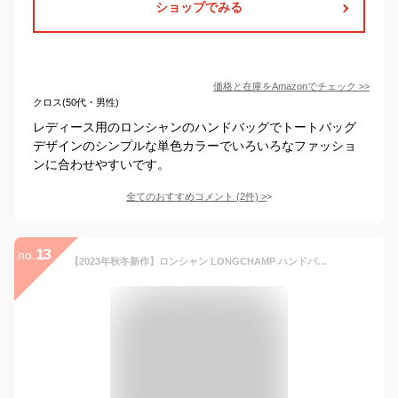
ショップでみる
価格と在庫を
Amazon
でチェック
>>
クロス(50代・男性)
レディース用のロンシャンのハンドバッグでトートバッグ
デザインのシンプルな単色カラーでいろいろなファッショ
ンに合わせやすいです。
全てのおすすめコメント
(
2
件)
>
13
no.
【2023年秋冬新作】ロンシャン LONGCHAMP ハンドバッグ LE PLIAGE GREEN ル プリアージュ グリーン トップハンドルバッグS L1621 919 [2023AW]