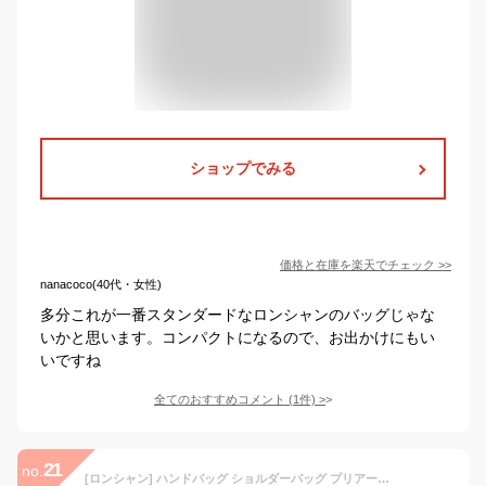
ショップでみる
価格と在庫を
楽天
でチェック
>>
nanacoco(40代・女性)
多分これが一番スタンダードなロンシャンのバッグじゃな
いかと思います。コンパクトになるので、お出かけにもい
いですね
全てのおすすめコメント
(
1
件)
>
21
no.
[ロンシャン] ハンドバッグ ショルダーバッグ プリアージュ エナジー XSサイズ 2WAY ブラック レディース 1500 HSR 001 [並行輸入品]