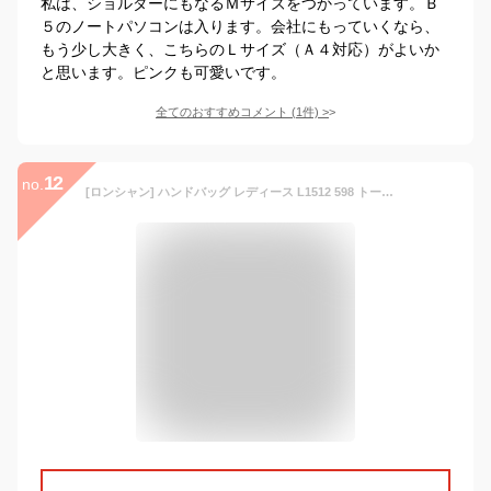
私は、ショルダーにもなるＭサイズをつかっています。Ｂ
５のノートパソコンは入ります。会社にもっていくなら、
もう少し大きく、こちらのＬサイズ（Ａ４対応）がよいか
と思います。ピンクも可愛いです。
全てのおすすめコメント
(
1
件)
>
12
no.
[ロンシャン] ハンドバッグ レディース L1512 598 トートバッグ 2WAYバッグ ル プリアージュ ネオ トップハンドル スモール LE PLIAGE NEO TOP HANDLE (NORDIC(743)) [並行輸入品]