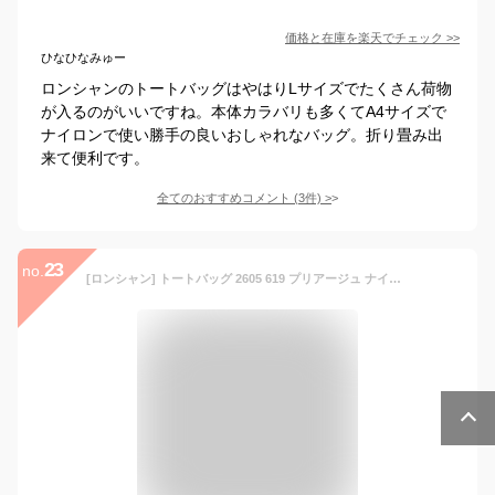
価格と在庫を
楽天
でチェック
>>
ひなひなみゅー
ロンシャンのトートバッグはやはりLサイズでたくさん荷物
が入るのがいいですね。本体カラバリも多くてA4サイズで
ナイロンで使い勝手の良いおしゃれなバッグ。折り畳み出
来て便利です。
全てのおすすめコメント
(
3
件)
>
23
no.
[ロンシャン] トートバッグ 2605 619 プリアージュ ナイロン B5サイズ対応 PC収納可 Navy [並行輸入品]