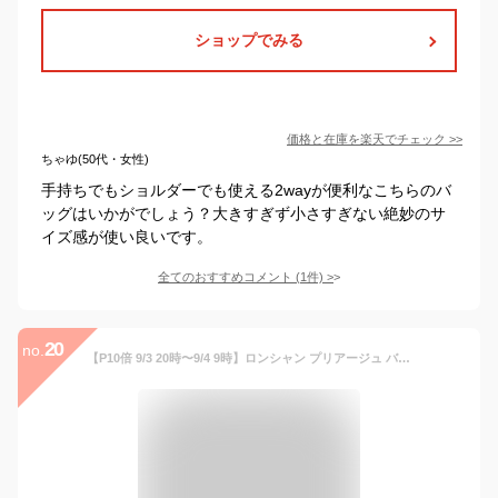
ショップでみる
価格と在庫を
楽天
でチェック
>>
ちゃゆ(50代・女性)
手持ちでもショルダーでも使える2wayが便利なこちらのバ
ッグはいかがでしょう？大きすぎず小さすぎない絶妙のサ
イズ感が使い良いです。
全てのおすすめコメント
(
1
件)
>
20
no.
【P10倍 9/3 20時〜9/4 9時】ロンシャン プリアージュ バッグ ハンドバッグ Sサイズ レディース LONGCHAMP 1621 089