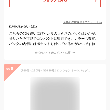
ショップでみる
価格と在庫を
楽天
でチェック
>>
KUMIKAN(40代・女性)
こちらの普段遣いにぴったりの大きさのバックはいかが。
折りたたみ可能でコンパクトに収納でき、カラーも豊富。
バックの内側にはポケットも付いているのがいいですね
全てのおすすめコメント
(
1
件)
>
8
no.
【P10倍 4/25 0時～4/26 10時】ロンシャン トートバッグ ショルダーバッグ プリアージュ グリーン Mサイズ リサイクル レディース LONGCHAMP L2605 919