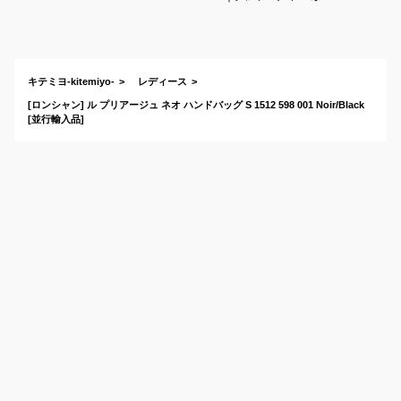
りたい！毎日使える
おしゃれバッグは？
キテミヨ-kitemiyo-
レディース
[ロンシャン] ル プリアージュ ネオ ハンドバッグ S 1512 598 001 Noir/Black
[並行輸入品]