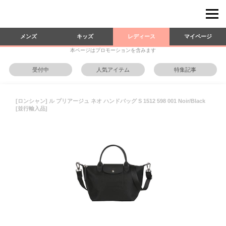
メンズ
キッズ
レディース
マイページ
本ページはプロモーションを含みます
受付中
人気アイテム
特集記事
[ロンシャン] ル プリアージュ ネオ ハンドバッグ S 1512 598 001 Noir/Black
[並行輸入品]