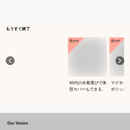
もうすぐ終了
受付中
受付中
60代の水着選びで体
マグネッ
型カバーもできるお
ポリッシ
すすめは？
おすすめ
Our Vision