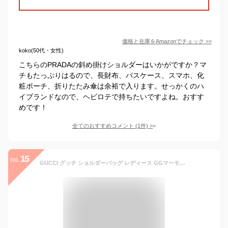
価格と在庫を
Amazon
でチェック
>>
koko(50代・女性)
こちらのPRADAの斜め掛けショルダーはいかがですか？マ
チもたっぷりはるので、長財布、パスケース、スマホ、化
粧ポーチ、折りたたみ傘は余裕で入ります。せっかくのハ
イブランドなので、ヘビロテで持ちたいですよね。おすす
めです！
全てのおすすめコメント
(
1
件)
>
15
no.
GUCCI グッチ ショルダーバッグ レディース GGマーモント ブラウン 447632 HVKEG 9772 プレゼント ギフト 実用的