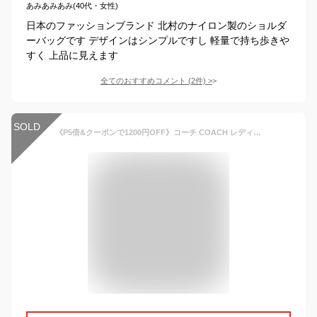
あみあみあみ(40代・女性)
日本のファッションブランド 北村のナイロン製のショルダ
ーバッグです デザインはシンプルですし 軽量で持ち歩きや
すく 上品に見えます
全てのおすすめコメント
(
2
件)
>
SOLD
《P5倍&クーポンで1200円OFF》コーチ COACH レディース ショルダーバッグ レザー 2way 縦型 ミニトートバッグ ［ブラック/レッド/ホワイト］ 1011 | コンビニ受取 ブランド