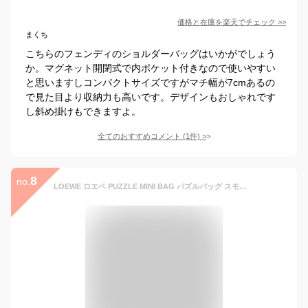
価格と在庫を
楽天
でチェック
>>
まくち
こちらのフェンディのショルダーバッグはいかがでしょう
か。マグネット開閉式で内ポケット付きなので使いやすい
と思いますしコンパクトサイズですがマチ幅が7cmあるの
で見た目より収納力も高いです。デザインもおしゃれです
し斜め掛けもできますよ。
全てのおすすめコメント
(
1
件)
>
8
no.
LOEWE ロエベ PUZZLE MINI BAG パズルバッグ スモール ハンドバッグ ショルダーバッグ クロスボディバッグ 鞄 レザー レディース A510U95X34 2828