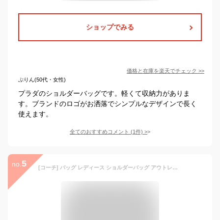
ショップでみる
価格と在庫を
楽天
でチェック
>>
ぷりん(50代・女性)
プラダのショルダーバッグです。軽くて収納力がありま
す。ブランドのロゴがお洒落でシンプルなデザインで長く
使えます。
全てのおすすめコメント
(
1
件)
>
5
no.
[コーチ] バッグ レディース ショルダーバッグ アウトレット 斜めがけ ミニ ブランド 肩掛け ローワン ファイル MINI ROWAN FILE BAG (KHAKI/LIGHT SAGE/グリーン) [並行輸入品]