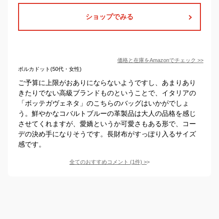
ショップでみる
価格と在庫を
Amazon
でチェック
>>
ポルカドット(50代・女性)
ご予算に上限がおありにならないようですし、あまりあり
きたりでない高級ブランドものということで、イタリアの
「ボッテガヴェネタ」のこちらのバッグはいかがでしょ
う。鮮やかなコバルトブルーの革製品は大人の品格を感じ
させてくれますが、愛嬌というか可愛さもある形で、コー
デの決め手になりそうです。長財布がすっぽり入るサイズ
感です。
全てのおすすめコメント
(
1
件)
>