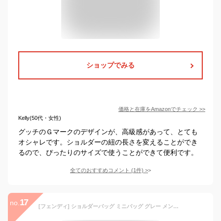
ショップでみる
価格と在庫を
Amazon
でチェック
>>
Kelly(50代・女性)
グッチのＧマークのデザインが、高級感があって、とても
オシャレです。ショルダーの紐の長さを変えることができ
るので、ぴったりのサイズで使うことができて便利です。
全てのおすすめコメント
(
1
件)
>
17
no.
[フェンディ] ショルダーバッグ ミニバッグ グレー メンズ レディース 7VA524 AG0L F0ZJ4 [並行輸入品]