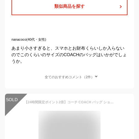
類似商品を探す
nanacoco(40代・女性)
あまり小さすぎると、スマホとお財布くらいしか入らない
のでこのくらいのサイズのCOACHのバッグはいかがでしょ
うか。
全てのおすすめコメント（2件）
SOLD
【24時間限定ポイント2倍】コーチ COACH バッグ ショルダーバッグ FC1554 C1554 特別送料無料 ラグジュアリー シグネチャー ローワン ファイル バッグ アウトレットレディース ブランド 通販 斜めがけ 2021SS