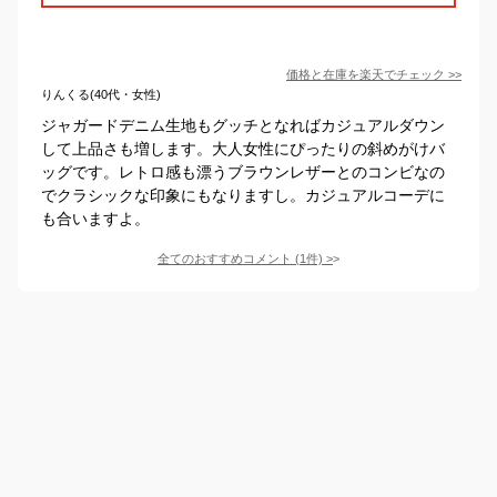
価格と在庫を
楽天
でチェック
>>
りんくる(40代・女性)
ジャガードデニム生地もグッチとなればカジュアルダウン
して上品さも増します。大人女性にぴったりの斜めがけバ
ッグです。レトロ感も漂うブラウンレザーとのコンビなの
でクラシックな印象にもなりますし。カジュアルコーデに
も合いますよ。
全てのおすすめコメント
(
1
件)
>