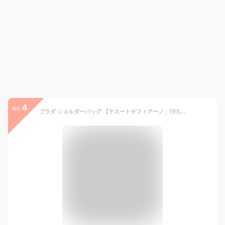
4
no.
プラダ ショルダーバッグ 【テスートサフィアーノ：TESSUTO＋SAFFIAN】 2VH113 2DMH V XOP ブラック(F0002 NERO) PRADA