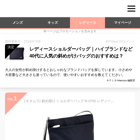
メンズ
キッズ
レディース
マイページ
本ページはプロモーションを含みます
最終更新日：2026/07/08
357
View
20
コメント
決定
レディースショルダーバッグ｜ハイブランドなど
40代に人気の斜めがけバッグのおすすめは？
大人の女性が斜め掛けするとおしゃれなブランドバッグを探しています。小さめや
大容量など大きさも迷っているので、使いやすいおすすめを教えてください。
キテミヨ-kitemiyo-編集部
1
no.
[キタムラ] 斜め掛け ショルダーバッグ R-0702 レディース ダークブルー/アイボリー [紺] 10911