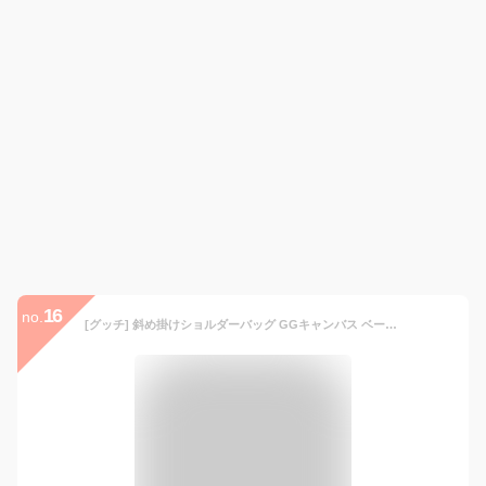
16
no.
[グッチ] 斜め掛けショルダーバッグ GGキャンバス ベージュ/ダークブラウン アウトレット 449172 KY9KN 9886[並行輸入品]