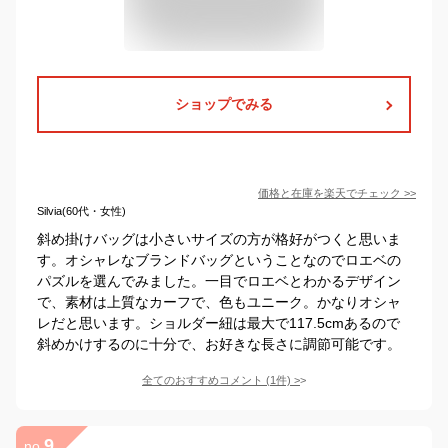
ショップでみる
価格と在庫を
楽天
でチェック
>>
Silvia(60代・女性)
斜め掛けバッグは小さいサイズの方が格好がつくと思いま
す。オシャレなブランドバッグということなのでロエベの
パズルを選んでみました。一目でロエベとわかるデザイン
で、素材は上質なカーフで、色もユニーク。かなりオシャ
レだと思います。ショルダー紐は最大で117.5cmあるので
斜めかけするのに十分で、お好きな長さに調節可能です。
全てのおすすめコメント
(
1
件)
>
9
no.