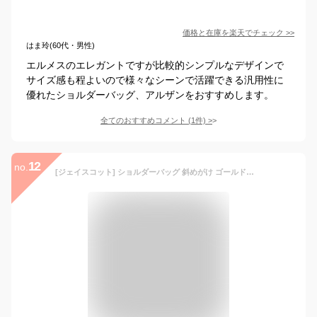
価格と在庫を
楽天
でチェック
>>
はま玲(60代・男性)
エルメスのエレガントですが比較的シンプルなデザインで
サイズ感も程よいので様々なシーンで活躍できる汎用性に
優れたショルダーバッグ、アルザンをおすすめします。
全てのおすすめコメント
(
1
件)
>
12
no.
[ジェイスコット] ショルダーバッグ 斜めがけ ゴールドバックル ファスナー 合皮 長さ調整ベルト付き シック 都会的 ドレッシー ママ 合唱 エレガント 七五三 高見え スタンダード 同窓会 よこ型 斜め掛け コーデ スマホポーチ 肩掛け 小さめ れでぃーす 型崩れしない 出勤 すてき ぬけ感 レディース カッコイイ 付属ベルト かばん プレゼント リゾート ブラック JS74-BK