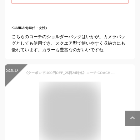
KUMIKAN(40代・女性)
こちらのコーチのショルダーバッグはいかが。カメラバッ
グとしても使用でき、スクエア型で使いやすく収納力にも
優れています。カラーも豊富なのがいいですね
SOLD
《クーポンで1000円OFF_25日24時迄》コーチ COACH レディース ミニトートバッグ シグネチャー 2wayショルダーバッグ ［ベージュ/ブラウン/ホワイト］ C4250 | コンビニ受取 ブランド