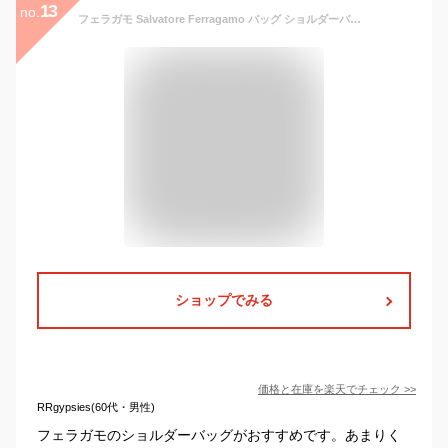
13
no.
フェラガモ Salvatore Ferragamo バッグ ショルダーバッグ レディース ジョアン ガンチーニ 斜めがけ 大人 ブランド 小さめ 革 本革 黒 ブラック JOANNE SHOULDER BAG 21H321 718474
ショップでみる
価格と在庫を
楽天
でチェック
>>
RRgypsies(60代・男性)
フェラガモのショルダーバッグがおすすめです。あまりく