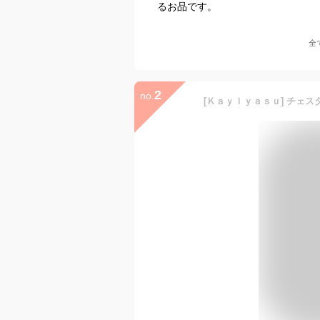
るお品です。
全
2
no.