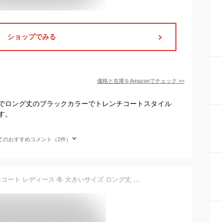
ショップでみる
価格と在庫を
Amazon
でチェック
>>
でロング丈のブラックカラーでトレンチコートスタイル
す。
てのおすすめコメント（2件）
[eleitchtee] LHT チェスターコート レディース 冬 大きいサイズ ロング丈 ゆったり 厚手 シンプル 黒 体型カバー オシャレ お出かけ (ブラック-A, XL)