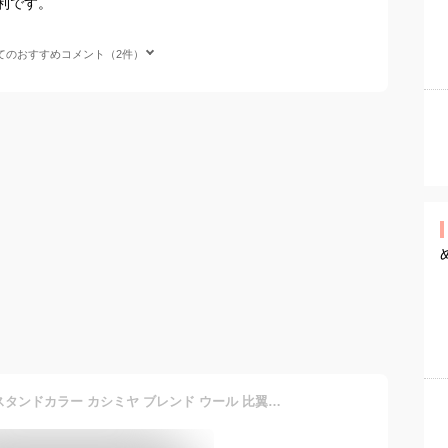
利です。
てのおすすめコメント（2件）
レディース ロング コート スタンドカラー カシミヤ ブレンド ウール 比翼仕立て Filomo チャコールグレー/ネイビー/ブラック M/L 秋冬 ロング丈 ロングコートギフト【レビュープレゼント対象】 6F (02000282r)