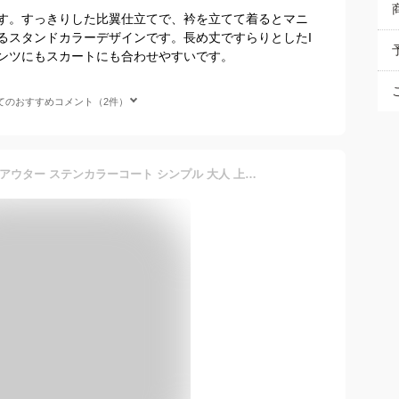
す。すっきりした比翼仕立てで、衿を立てて着るとマニ
るスタンドカラーデザインです。長め丈ですらりとしたI
ンツにもスカートにも合わせやすいです。
てのおすすめコメント（2件）
[chunatch] 3色展開 コート アウター ステンカラーコート シンプル 大人 上品 秋 冬 厚手 ロングコート ミドル丈 ロング ロング丈 まえあき ゆったり 大きめ あったか あったかい あたたかい かわいい 可愛い きれいめ おしゃれ オシャレ お洒落 ふゆ 暖かい 冬用 冬物 防風コート 学生 防寒 通勤 m 黒色 黒 色 ろんぐこーと ちぇすたーこーと ブラック CHB04-BKM