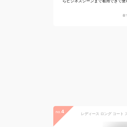
らビジネスシーンまで着用できて便
全
4
no.