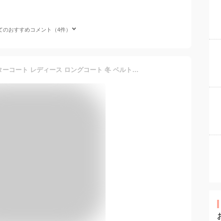
てのおすすめコメント（4件）
[Ｋａｙｉｙａｓｕ] チェスターコート レディース ロングコート 冬 ベルト付き トレンチコート 厚手 ウール ラシャコート ポケット付き 暖かい 着痩せ 羽織 保温 オフィス 通勤(L ブラック)