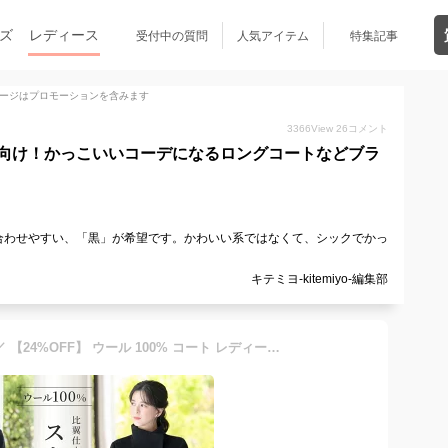
ズ
レディース
受付中の質問
人気アイテム
特集記事
ージはプロモーションを含みます
3366
View
26
コメント
向け！かっこいいコーデになるロングコートなどブラ
合わせやすい、「黒」が希望です。かわいい系ではなくて、シックでかっ
キテミヨ-kitemiyo-編集部
＼クーポン利用で18,980円／ 【24%OFF】 ウール 100% コート レディース スタンドカラー 比翼 アウター 冬 秋 ブラックフォーマル 葬式 黒 女性 お通夜 礼服 法事 法要 冠婚葬祭 弔事 通勤 入学式 卒業式 セレモニー ビジネス 上品 大きいサイズ 試着チケット対象