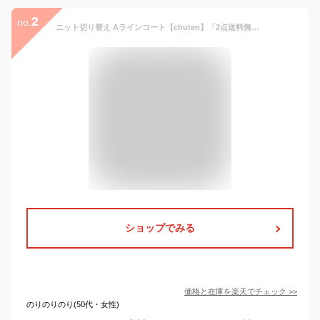
2
no.
ニット切り替え Aラインコート【chuten】「2点送料無料」 ロングコート ハイネック ニット コート ゆったり アウター 体型カバー チェスターコート レディース 秋冬 ラシャコートロング丈 ロングコート タートルネック エレガント お洒落 通勤 通学 XXL グレー/ブラック
ショップでみる
価格と在庫を
楽天
でチェック
>>
のりのりのり(50代・女性)