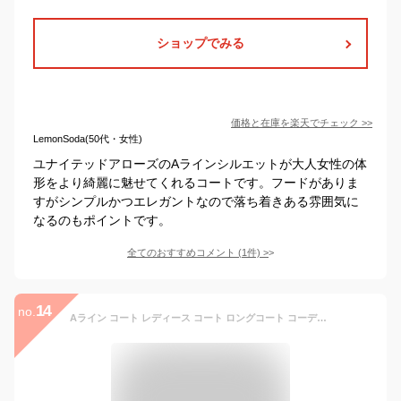
ショップでみる
価格と在庫を
楽天
でチェック
>>
LemonSoda(50代・女性)
ユナイテッドアローズのAラインシルエットが大人女性の体
形をより綺麗に魅せてくれるコートです。フードがありま
すがシンプルかつエレガントなので落ち着きある雰囲気に
なるのもポイントです。
全てのおすすめコメント
(
1
件)
>
14
no.
Aライン コート レディース コート ロングコート コーディガン バルーンスリーブ 7分袖 可愛い おしゃれ 通勤 通学 体型カバー 着痩せ 冬服 羽織り ふんわり 厚手 ベルト付き 防寒 暖かい