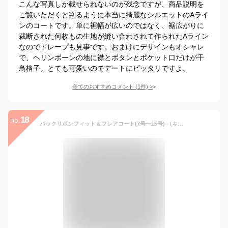
こんな写真しか載せられないのが残念ですが、商品説明を
ご覧いただくと判るように本当に綺麗なシルエットのAライ
ンのコートです。単に裾幅が広いのではなく、裾広がりに
裁断された何枚もの生地が縫い合わされて作られたAライン
なのでドレープも見事です。おまけにデザインもオシャレ
で、ヘリンボーンの地に襟とボタンとポケット口だけが千
鳥格子。とても可愛いのでデートにピッタリですよ。
全てのおすすめコメント
(
1
件)
>
18
no.
バックリボンフィット＆フレアコート(7号〜15号) （キャラメル(Y)）