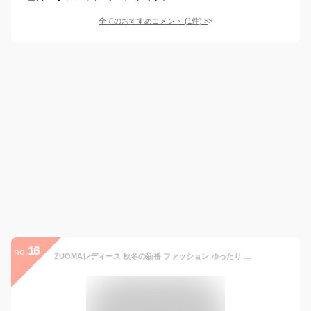
全てのおすすめコメント
(
1
件)
>
16
no.
ZUOMAレディース 秋冬の新番 ファッション ゆったり 修身 無地 厚手 ラペル ラシャ コート 上着 ロングコート トレンチコート 腹巻き (2XL レッド)