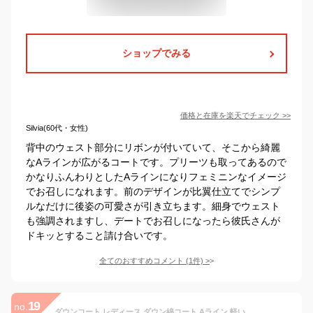
ショップでみる
価格と在庫を
楽天
でチェック
>>
Silvia(60代・女性)
背中のウェスト部分にリボンが付いていて、そこから綺麗
なAラインが広がるコートです。プリーツも取ってあるので
かなりふんわりとしたAラインになりフェミニンなイメージ
でお召しになれます。前のデザインが比翼仕立てでシンプ
ルなだけに後姿の可愛さが引き立ちます。細身でウェスト
も強調されますし、デートでお召しになったら彼氏さんが
ドキッとすること請け合いです。
全てのおすすめコメント
(
1
件)
>
19
no.
ダウンコート レディース ダウン綿コート Aライン 軽い ダウンジャケット 大きいサイズ レディース 上品 秋冬6色