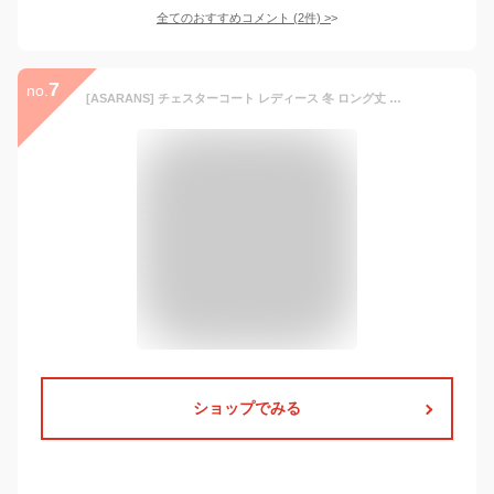
全てのおすすめコメント
(
2
件)
>
7
no.
[ASARANS] チェスターコート レディース 冬 ロング丈 中綿 大きいサイズ ゆったり 厚手 暖かい 無地 きれいめ シンプル (L, ブラック)
ショップでみる