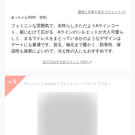
価格と在庫を
楽天
でチェック
>>
あっちゃん(50代・女性)
フェミニンな雰囲気で、女性らしさただようAラインコー
ト。裾にむけて広がる、Aラインのシルエットが大人可愛ら
しく、まるでドレスをまとっているかのようなデザインは
デートにも最適です。首元、袖元まで暖かく、防寒性、保
温性も抜群によいので、冷え性の人にもおすすめです。
全てのおすすめコメント
(
1
件)
>
5
no.
アミュレット Amulet リブニットスリーブコート アウター Aラインコート レディース ベーシック コート 秋 冬 （グレー）