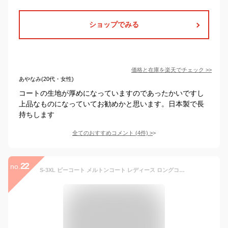
ショップでみる
価格と在庫を
楽天
でチェック
>>
あやなみ(20代・女性)
コートの生地が厚めになっていますのであったかいですし
上品なものになっていてお勧めかと思います。日本製で長
持ちします
全てのおすすめコメント
(
4
件)
>
22
no.
S-3XL ピーコート メルトンコート レディース ロングコート 中綿コート Aライン フード付 ダブルボタン 大きいサイズ アウター トップス オフィス 秋冬 グレー ブラック S M L XL 2XL 3XL 4XL 5XL