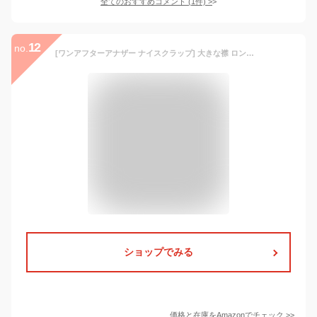
全てのおすすめコメント
(
1
件)
>
12
no.
[ワンアフターアナザー ナイスクラップ] 大きな襟 ロングコート 【0132080100】 レディース MEDIUM アイボリー
ショップでみる
価格と在庫を
Amazon
でチェック
>>