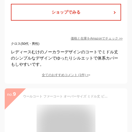
ショップでみる
価格と在庫を
Amazon
でチェック
>>
クロス(50代・男性)
レディースむけのノーカラーデザインのコートでミドル丈
のシンプルなデザインでゆったりシルエットで体系カバー
もしやすいです。
全てのおすすめコメント
(
1
件)
>
9
no.
ウールコート ファーコート オーバーサイズ ミドル丈 ビックコート Pコート ピーコート ビックコート ミドル丈コート 学生 OL 大きい 大きいサイズ 厚手 薄手 春 秋 冬 冬用 冬物 秋冬 冬服 暖かい 厚手 防寒コート 着痩せ Aライン 体型カバー 韓国 韓国ファッション