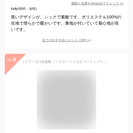
価格と在庫を
Amazon
でチェック
>>
Kelly(50代・女性)
黒いデザインが、シックで素敵です。ポリエステル100%の
生地で滑らかで暖かいです。裏地が付いていて着心地が良
いです。
全てのおすすめコメント
(
1
件)
>
8
no.
[ドアーズ] 5色展開 ノーカラー ミドル丈 コート レディース アウター ガウンコート 厚手 カジュアル ロングコート 大きい サイズ ポケットコート ゆるい 上着 うわぎ Aラインコート Aライン シンプル スタンドカラー 韓国 ホワイト アイボリー ボリューム かっこいい オシャレ オーバーサイズ オフィス おおきい 大きめ ポケット xl 襟なしコート ベージュ 3A-D07-BEXL