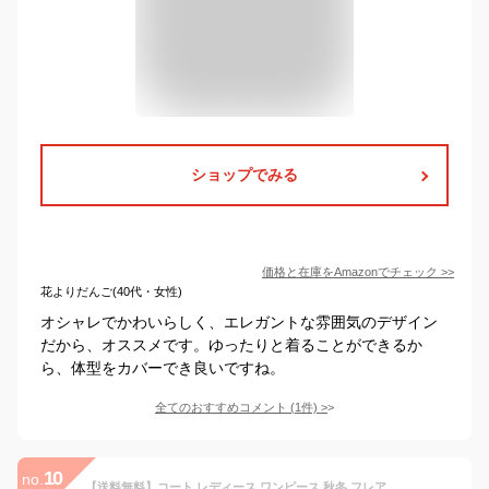
ショップでみる
価格と在庫を
Amazon
でチェック
>>
花よりだんご(40代・女性)
オシャレでかわいらしく、エレガントな雰囲気のデザイン
だから、オススメです。ゆったりと着ることができるか
ら、体型をカバーでき良いですね。
全てのおすすめコメント
(
1
件)
>
10
no.
【送料無料】コート レディース ワンピース 秋冬 フレアコート ロングコート ダッフルコート 秋 冬 Aライン ニット ロング ジャケット アウター ミディアム丈 膝丈 ワンピ 長袖 大きいサイズ 体型カバー ゆったり ハイネック きれいめ カジュアル 春 かわいい シンプル 無地