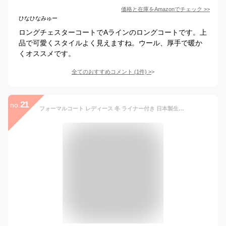
価格と在庫を
Amazon
でチェック
>>
ひなひなみゅー
ロングチェスターコートでAラインのロングコートです。上
品で可愛くスタイルよく見えますね。ウール、厚手で暖か
くオススメです。
全てのおすすめコメント
(
1
件)
>
21
no.
フォーマルコート レディース 冬 ライナー付き 日本製生地 撥水加工 ロング丈 大きいサイズ 40代 Aライン きれいめ ブラックフォーマル 女性用 ママ 母 入園式 入学式 卒園式 卒業式 七五三 春 秋 S M L LL 黒 ブラック FC-12001 送料無料