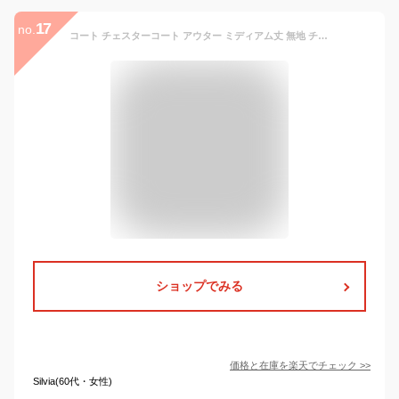
17
no.
コート チェスターコート アウター ミディアム丈 無地 チェック シングルボタン Aライン 秋冬 あったかい エレガント フェミニン 通勤 お出かけ 普段着 OU-092YK
ショップでみる
価格と在庫を
楽天
でチェック
>>
Silvia(60代・女性)