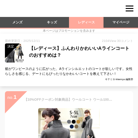
メンズ
キッズ
レディース
マイページ
本ページはプロモーションを含みます
最終更新日：2025/12/11
2104
View
30
コメント
決定
【レディース】ふんわりかわいいAラインコート
のおすすめは？
裾がワンピースのように広がった、Aラインシルエットのコートが欲しいです。女性
らしさを感じる、デートにもぴったりなかわいいコートを教えて下さい！
キテミヨ-kitemiyo-編集部
1
no.
【10%OFFクーポン対象商品】ウールコート ウール100% ロングコート ジャケット 上着 アウター 大きいサイズ レディース ミセス きれいめ 上品 ロング 防寒 お呼ばれ セレモニー 通勤 服装 冬 フォーマル チェスターコート 体型カバー 細見え 即日発送 プレゼント ギフト