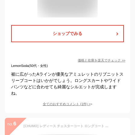
ショップでみる
価格と在庫を
楽天
でチェック
>>
LemonSoda(50代・女性)
裾に広がったAラインが優美なアミュレットのリブニットス
リーブコートはいかがでしょう。ロングスカートやワイド
パンツなどに合わせても綺麗なシルエットが完成します
ね。
全てのおすすめコメント
(
1
件)
>
6
no.
[CHUMO] レディース チェスターコート ロングコート カジュアルコート ロングジャケット カジュアルアウター ダッフルコート Aラインアウター Aラインコート ステンカラーコート ダッフルアウター 大人 上品 秋 冬 厚手 通勤 可愛い 防寒 膝丈 (ブラック,XXXL)