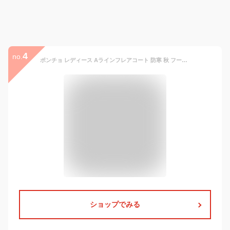
4
no.
ポンチョ レディース Aラインフレアコート 防寒 秋 フード ヨーロッパ 可愛い ストール 雨 毛布 暖かい 授乳 ケープ ウール 春 部屋着 冬 人気 アウトドア 大人 コート 綿 アウター マント レイン ニット トップス ブランド レインコート お洒落 コーデ 袖なし
ショップでみる