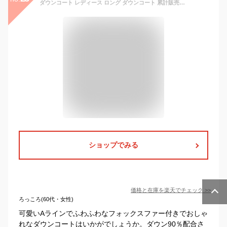
ダウンコート レディース ロング ダウンコート 累計販売12000着 ウエストシェイプ ダウン 90％ 今期物 ふんわり広がるAライン 高級ダウンコート S M L LL 3L 本物フォックスファー 黒 オフホワイト ピンクベージュ パープル 送料無料 即納 即日発送
ショップでみる
価格と在庫を
楽天
でチェック
>>
ろっころ(60代・女性)
可愛いAラインでふわふわなフォックスファー付きでおしゃ
れなダウンコートはいかがでしょうか。ダウン90％配合さ