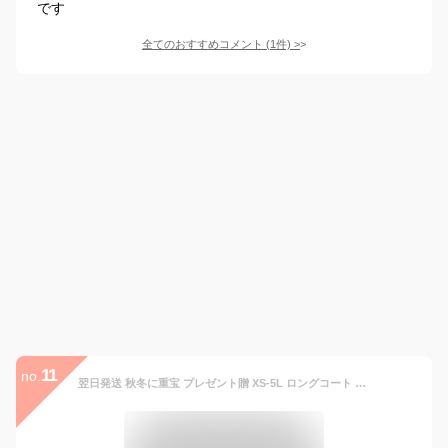
です
全てのおすすめコメント
(
1
件)
>
11
no.
翌日発送 秋冬に重宝 プレゼント贈 XS-5L ロングコート トレンチコート チェスターコート ロング丈 中綿入り レディース アウター 通勤 オフィス 着痩せ フード付き 大きいサイズ Aライン おしゃれ きれいめ 秋 冬 春 黒 グレー