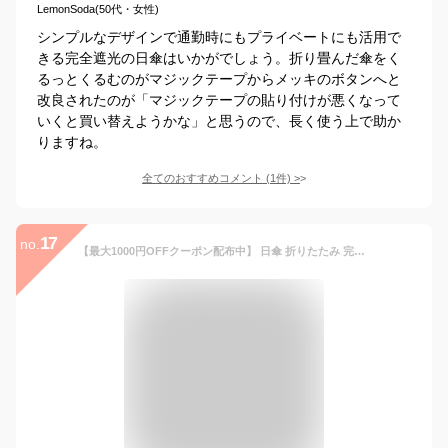
LemonSoda(50代・女性)
シンプルなデザインで通勤時にもプライベートにも活用で
きる完全遮光の日傘はいかがでしょう。折り畳んだ傘をく
るっとくるむのがマジックテープからメッキのボタンへと
改良されたのが「マジックテープの貼り付けが悪くなって
いくと買い替えようかな」と思うので、長く使う上で助か
りますね。
全てのおすすめコメント
(
1
件)
>
17
no.
【最大1000円OFFクーポン配布中】 日傘 折りたたみ 完全遮光 遮光率100% 軽量 遮光 3段 晴雨兼用 UVカット 260g レフューム Refume レディース 雨傘 傘 遮熱 折り畳み 雨具 無地 紫外線対策 ブラック ネイビー アイスグレージュ 黒 紺 REFU-0001 母の日