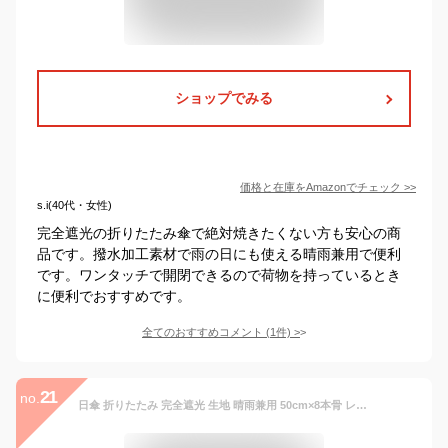
ショップでみる
価格と在庫を
Amazon
でチェック
>>
s.i(40代・女性)
完全遮光の折りたたみ傘で絶対焼きたくない方も安心の商
品です。撥水加工素材で雨の日にも使える晴雨兼用で便利
です。ワンタッチで開閉できるので荷物を持っているとき
に便利でおすすめです。
全てのおすすめコメント
(
1
件)
>
21
no.
日傘 折りたたみ 完全遮光 生地 晴雨兼用 50cm×8本骨 レディース UPF50+ UVカット 遮熱 遮光率100% 1級遮光 ラミネート生地 竹手元 バンブー 折傘 折り畳み 2段 クールプラス 【LIEBEN-0514】 c-ori