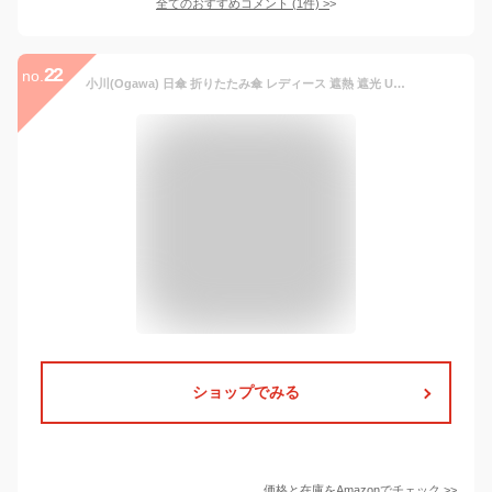
全てのおすすめコメント
(
1
件)
>
22
no.
小川(Ogawa) 日傘 折りたたみ傘 レディース 遮熱 遮光 UV 99%以上 超軽量 122g コンパクト 50cm 5本骨 LINEDROPS 草原のマドンナ はっ水 安全カバー付 持ち運びしやすい ポーチ型収納袋付き オフホワイト りす 手開き 晴雨兼用 13885
ショップでみる
価格と在庫を
Amazon
でチェック
>>