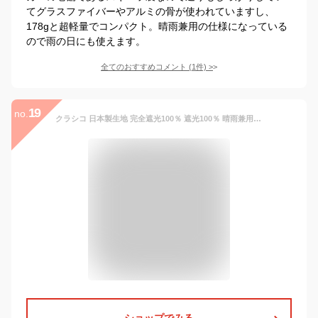
てグラスファイバーやアルミの骨が使われていますし、
178gと超軽量でコンパクト。晴雨兼用の仕様になっている
ので雨の日にも使えます。
全てのおすすめコメント
(
1
件)
>
19
no.
クラシコ 日本製生地 完全遮光100％ 遮光100％ 晴雨兼用 日傘 uvカット 100% 遮光 紫外線カット ラミネート 1級遮光 レディース 折りたたみ 50cm バンブーハンドル 筒形 (03 ネイビー)
ショップでみる