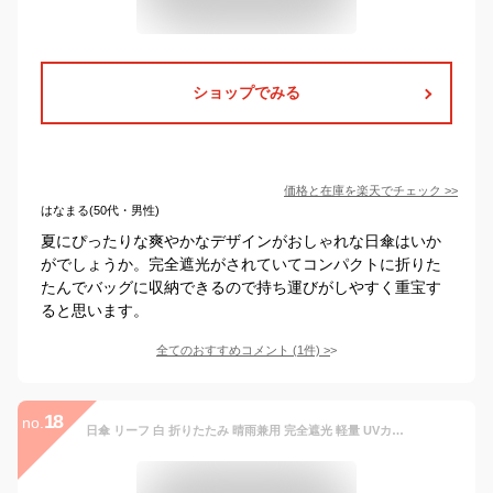
ショップでみる
価格と在庫を
楽天
でチェック
>>
はなまる(50代・男性)
夏にぴったりな爽やかなデザインがおしゃれな日傘はいか
がでしょうか。完全遮光がされていてコンパクトに折りた
たんでバッグに収納できるので持ち運びがしやすく重宝す
ると思います。
全てのおすすめコメント
(
1
件)
>
18
no.
日傘 リーフ 白 折りたたみ 晴雨兼用 完全遮光 軽量 UVカット グリーン 葉 緑 レディース ホワイト おしゃれ かわいい 遮光 葉柄 紫外線