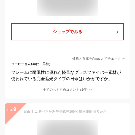
ショップでみる
価格と在庫を
Amazon
でチェック
>>
コーヒーさん(40代・男性)
フレームに耐風性に優れた軽量なグラスファイバー素材が
使われている完全遮光タイプの日傘はいかがですか。
全てのおすすめコメント
(
1
件)
>
9
no.
日傘 ミニ 折りたたみ 完全遮光100％ 晴雨兼用 折りたたみ傘 6段 折り畳み傘 軽量 UVカット コンパクト レディース 紫外線カット99％ 遮熱 ひんやり 撥水加工 持ち運びやすい 日焼け対策 真夏対策 熱中症対策 ギフ