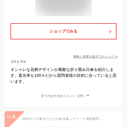
ショップでみる
価格と在庫を
楽天
でチェック
>>
ゴクヒマル
オシャレな花柄デザインが素敵な折り畳み日傘を紹介しま
す。遮光率も100％だから質問者様の目的に合っていると思
います。
全てのおすすめコメント（2件）
6
no.
MENOLY 日傘 折りたたみ傘 長傘 レディース 晴雨兼用 完全遮光 UVカット 軽量 100cm コンパクト 梅雨対策 デイジー かわいい 花 おしゃれ 100%遮熱 耐風撥水 プレゼント 収納ポーチ付き 八本骨 オフホワイト