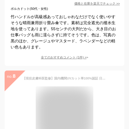
価格と在庫を
楽天
でチェック
>>
ポルカドット(50代・女性)
竹ハンドルが高級感あっておしゃれなだけでなく使いやす
そうな晴雨兼用折り畳み傘です。素材は完全遮光の撥水生
地を使ってあります。55センチの大判だから、大き目のお
仕事バッグも雨に濡らさずに持てそうです。色は、写真の
黒のほか、グレージュやマスタード、ラベンダーなどの軽
い色もあります。
全てのおすすめコメント
(
1
件)
>
8
no.
【現役皮膚科医監修】国内機関UVカット率100%認証 日傘 完全遮光 折りたたみ傘 ワンタッチ自動開閉 晴雨兼用 レディース 男女兼用 (クリアホワイト)【ザクラシックトーキョー】