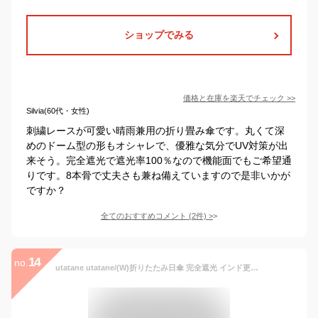
ショップでみる
価格と在庫を
楽天
でチェック
>>
Silvia(60代・女性)
刺繍レースが可愛い晴雨兼用の折り畳み傘です。丸くて深
めのドーム型の形もオシャレで、優雅な気分でUV対策が出
来そう。完全遮光で遮光率100％なので機能面でもご希望通
りです。8本骨で丈夫さも兼ね備えていますので是非いかが
ですか？
全てのおすすめコメント
(
2
件)
>
14
no.
utatane utatane/(W)折りたたみ日傘 完全遮光 インド更紗柄 母の日 プレゼント ウタタネ ファッショングッズ 日傘/折りたたみ傘 ピンク ブルー ネイビー レッド イエロー【送料無料】