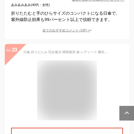
あみあみあみ(40代・女性)
折りたたむと手のひらサイズのコンパクトになる日傘で、
紫外線防止効果も99パーセント以上で信頼できます。
全てのおすすめコメント
(
1
件)
>
23
no.
日傘 折りたたみ 完全遮光 晴雨兼用 傘 レディース 幾何学柄 イエロー/ピンク 21-2123 おしゃれ かわいい 遮光率1