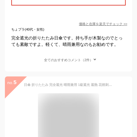
価格と在庫を
楽天
でチェック
>>
ちょプラ(40代・女性)
完全遮光の折りたたみ日傘です。持ち手が木製なのでとっ
ても素敵ですよ。軽くて、晴雨兼用なのもお勧めです。
全てのおすすめコメント（2件）
5
no.
日傘 折りたたみ 完全遮光 晴雨兼用 1級遮光 遮熱 花柄刺繍 50cm×8本骨 レディース UPF50+ 遮光率100%・UVカット率99.9％以上 ラミネート 竹手元 バンブー 折傘 ギフト クールプラス 【LIEBEN-0523】 c-ori