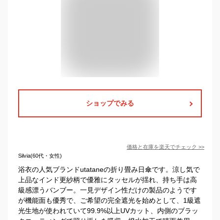
ショップでみる
価格と在庫を
楽天
でチェック
>>
Silvia(60代・女性)
浴衣の人気ブランドutataneの折り畳み日傘です。涼し気で
上品なインド更紗柄で優雅にタッセルが揺れ、持ち手は高
級感漂うバンブー。一見デザイン性だけの製品のようです
が機能面も優秀で、ご希望の完全遮光を始めとして、1級遮
光生地が使われていて99.9%以上UVカット、内側のブラッ