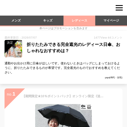
メンズ
キッズ
レディース
マイページ
本ページはプロモーションを含みます
最終更新日：2026/07/07
1477
View
44
コメント
決定
折りたたみできる完全遮光のレディース日傘、お
しゃれなおすすめは？
通勤やお出かけ用に日傘がほしいです。使わないときはバッグにしまっておけるよ
うに、折りたたみできるものが希望です。完全遮光のものでおすすめを教えてくだ
さい。
yaya(40代・女性)
1
no.
【期間限定★10％ポイントバック】オンライン限定《送料無料》ギフト対象【UVO公式】2WAY仕様 2段折りたたみ日傘 UVO(ウーボ)ミニ 無地タッセル 刺繍スカラップ 刺繍フラワー 切り継ぎ フリル【完全遮光&UVカット率100％生地 晴雨兼用 遮熱 撥水 レディース 0615】