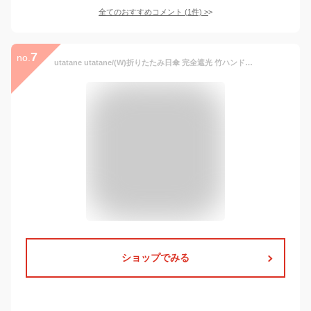
全てのおすすめコメント
(
1
件)
>
7
no.
utatane utatane/(W)折りたたみ日傘 完全遮光 竹ハンドル 母の日 プレゼント 全10色 ウタタネ ファッション雑貨 折りたたみ傘 ブラック ネイビー ベージュ レッド イエロー パープル グリーン ブルー ピンク【送料無料】
ショップでみる