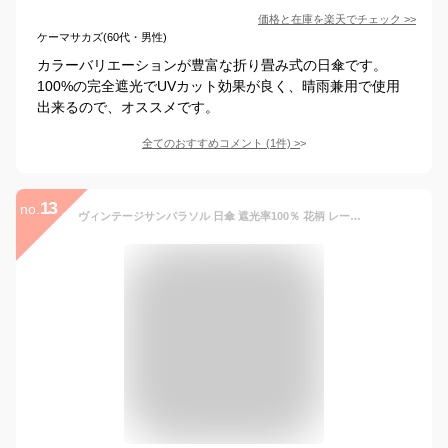
価格と在庫を
楽天
でチェック
>>
ケーマサカズ(60代・男性)
カラーバリエーションが豊富な折り畳み式の日傘です。
100%の完全遮光でUVカット効果が良く、晴雨兼用で使用
出来るので、オススメです。
全てのおすすめコメント
(
1
件)
>
13
no.
ヴィンテージサンパラソル 日傘 遮光率100％ 花柄 レース 刺繡 エレガント レディース 晴雨兼用傘 折りたたみ 大きめ 深張り 完全遮光 8本骨 UVカット 折り畳み傘 遮熱 紫外線対策 おしゃれ 軽量 uvカット率98% 梅雨対策 耐風 フリル