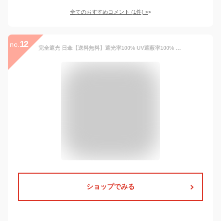
全てのおすすめコメント
(
1
件)
>
12
no.
完全遮光 日傘【送料無料】遮光率100% UV遮蔽率100% 折りたたみ傘 ダマスク柄/ アラベスク柄/レース柄 レディース ブラックコーティング おしゃれ 雨傘 紫外線カット UVカット 晴雨兼用 遮熱 デザイン 折傘 7201 7203 7205【母の日 ギフト】
ショップでみる