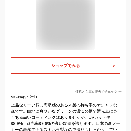
ショップでみる
価格と在庫を
楽天
でチェック
>>
Silvia(60代・女性)
上品なリーフ柄に高級感のある木製の持ち手のオシャレな
傘です。白地に爽やかなグリーンの濃淡の柄で遮光傘に良
くある黒いコーティングはありませんが、UVカット率
99.9%、遮光率99.6%の高い数値を誇ります。日本の傘メー
カーの老舗であるスギハラ製なので造りもしっかりしてい