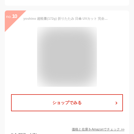
10
no.
yoshino 超軽量(172g) 折りたたみ 日傘 UVカット 完全遮光 遮熱 晴雨兼用 折り畳み日傘 レディース メンズ 300T高強度グラスファイバー 耐風撥水 収納ポーチ付き ピンク
ショップでみる
価格と在庫を
Amazon
でチェック
>>