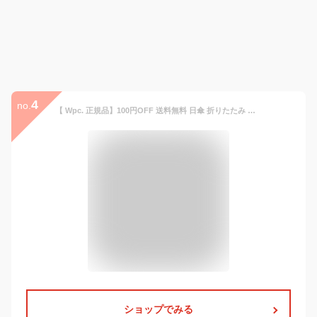
4
no.
【 Wpc. 正規品】100円OFF 送料無料 日傘 折りたたみ 完全遮光 晴雨兼用 Wpc フリル 遮光 クラシックフリル ミニ UVカット 100％ UPF50+ 軽量 折りたたみ傘 遮熱 雨傘 冷感 KiU 夏 レディース ブランド フェイスカバー アームカバー かわいい 【楽ギフ_○○】【-】
ショップでみる