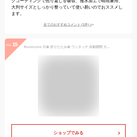
クコーティングで照り返しを吸収、撥水加工で晴雨兼用、
大判サイズとしっかり整っていて使い易いのでおススメし
ます。
全てのおすすめコメント
(
1
件)
>
15
no.
Boomzone 日傘 折りたたみ傘 ワンタッチ 自動開閉 大きい レディース 折りたたみ傘 耐風撥水 晴雨兼用 完全遮光 遮熱 日傘 レディース 完全遮光 uvカット100 収納ポーチ付き 携帯便利 (緑)
ショップでみる