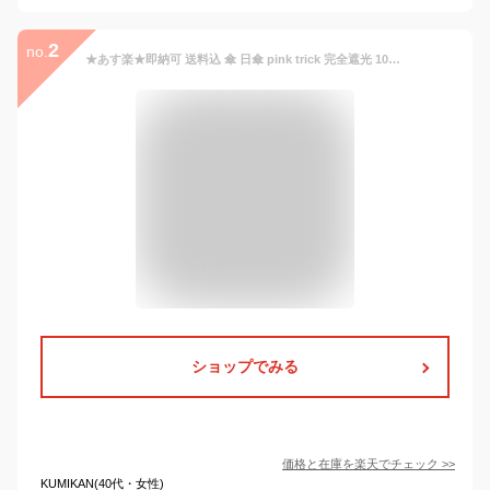
2
no.
★あす楽★即納可 送料込 傘 日傘 pink trick 完全遮光 100% 大人気 折りたたみ傘 2段折りたたみ傘 おしゃれ 遮光 レディース UVカット 晴雨兼用傘 コンパクト 遮光率100% はっ水 雨 梅雨 晴れ 遮熱 親骨50cm おすすめ 遮光100％ ピンクトリック 遮光傘 人気 フリル 話題
ショップでみる
価格と在庫を
楽天
でチェック
>>
KUMIKAN(40代・女性)