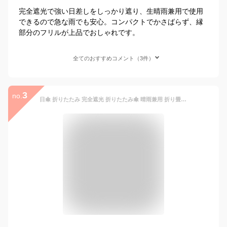
完全遮光で強い日差しをしっかり遮り、生晴雨兼用で使用
できるので急な雨でも安心。コンパクトでかさばらず、縁
部分のフリルが上品でおしゃれです。
全てのおすすめコメント（3件）
3
no.
日傘 折りたたみ 完全遮光 折りたたみ傘 晴雨兼用 折り畳み レディース 日傘 100% 傘 軽量 折り畳み傘 おしゃれ 2段折 ピンクトリック pink trick uvカット フリルバンブー 内側 黒 外側 白 竹 ピンク トリック 持ち手 pinktrick