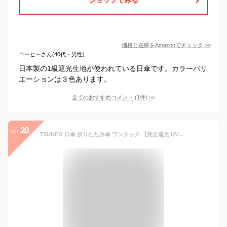
価格と在庫を
Amazon
でチェック
>>
コーヒーさん(40代・男性)
日本製の1級遮光生地が使われている日傘です。カラーバリ
エーションは３色あります。
全てのおすすめコメント
(
1
件)
>
20
no.
TSUNEO 日傘 折りたたみ傘 ワンタッチ 【完全遮光 UVカット率99%】 8本骨 紫外線対策 UPF50+ 軽量 自動開閉 梅雨対策 晴雨兼用 超撥水 折り畳み日傘 レディース メンズ (ブラック)