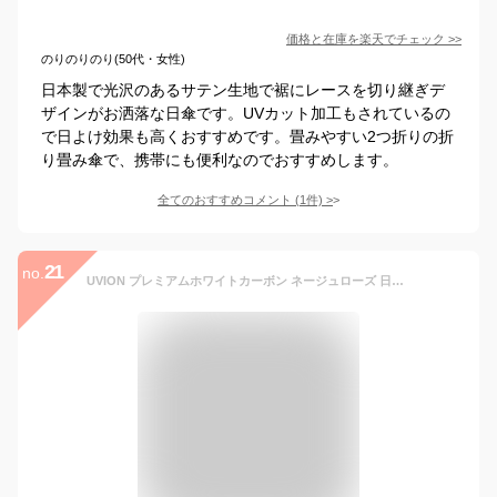
価格と在庫を
楽天
でチェック
>>
のりのりのり(50代・女性)
日本製で光沢のあるサテン生地で裾にレースを切り継ぎデ
ザインがお洒落な日傘です。UVカット加工もされているの
で日よけ効果も高くおすすめです。畳みやすい2つ折りの折
り畳み傘で、携帯にも便利なのでおすすめします。
全てのおすすめコメント
(
1
件)
>
21
no.
UVION プレミアムホワイトカーボン ネージュローズ 日本製 雨 折りたたみ傘 日傘 軽量 UVカット99％以上 雨晴兼用 レディース 内側プリン