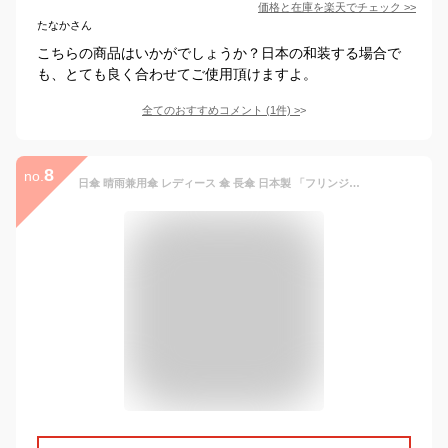
価格と在庫を
楽天
でチェック
>>
たなかさん
こちらの商品はいかがでしょうか？日本の和装する場合で
も、とても良く合わせてご使用頂けますよ。
全てのおすすめコメント
(
1
件)
>
8
no.
日傘 晴雨兼用傘 レディース 傘 長傘 日本製 「フリンジドットシェード」 コットン 50cm UVカット 紫外線カット 8本骨 高級 高品質 職人 手づくり おしゃれ ギフト プレゼント 修理 uvカット 遮光 99.99％以上 一級遮光