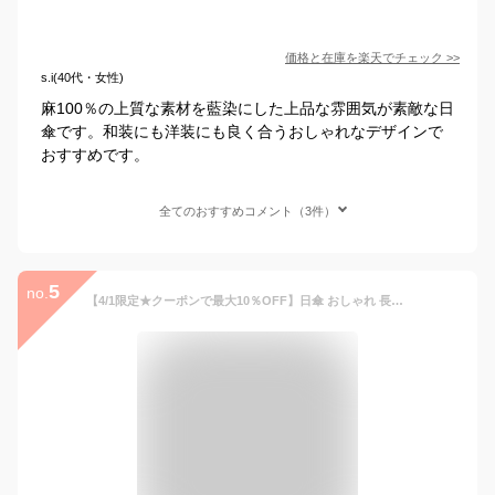
価格と在庫を
楽天
でチェック
>>
s.i(40代・女性)
麻100％の上質な素材を藍染にした上品な雰囲気が素敵な日
傘です。和装にも洋装にも良く合うおしゃれなデザインで
おすすめです。
全てのおすすめコメント（3件）
5
no.
【4/1限定★クーポンで最大10％OFF】日傘 おしゃれ 長傘 和柄 藍染 麻 レディース 和装小物 日本製 手作り 送料無料 あす楽対応商品