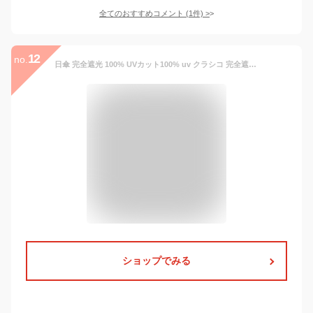
全てのおすすめコメント
(
1
件)
>
12
no.
日傘 完全遮光 100% UVカット100% uv クラシコ 完全遮光100% 最強日本製ラミネート生地 晴雨兼用 日焼け防止 紫外線対策 グッズ 傘 レディース ミドル 55cm レザーハンドル フリル ブラック ピンク ベージュ ネイビー 母の日 プレゼント 7fs
ショップでみる