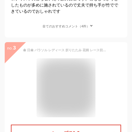
したものが多めに施されているので丈夫で持ち手が竹でで
きているのでおしゃれです
全てのおすすめコメント（4件）
3
no.
傘 日傘 パラソル レディース 折りたたみ 花柄 レース切継ぎ 日本製 577903 高級 無地 おしゃれ 上品 エレガント 2つ折 UV防止 綿100％ 高級エンブ刺繍 和柄 ブラック サックス ピンク ベージュ ギフト ラッピング コンパクト 国産