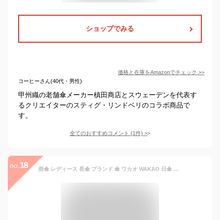
ショップでみる
価格と在庫を
Amazon
でチェック
>>
コーヒーさん(40代・男性)
甲州織の老舗傘メーカー槙田商店とスウェーデンを代表す
るクリエイターのスティグ・リンドベリのコラボ商品で
す。
全てのおすすめコメント
(
1
件)
>
18
no.
雨傘 レディース 長傘 ブランド 傘 ワカオ WAKAO 日傘 刺繍レース 花柄 軽い 軽量 フラワー柄 おしゃれ 日本製 国産 綿コットン ホワイト ブラック ネイビー グリーン 着物 浴衣 和装 ギフト 贈り物 誕生日 母の日 プレゼント