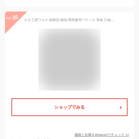
15
no.
かさ工房ワカオ 綿麻混 無地 晴雨兼用パラソル 長傘 日傘 雨傘 かさ工房ワカオ 日本製 Tokyo Made WAKAO レディース 女 UVカット (オフホワイト)
ショップでみる
価格と在庫を
Amazon
でチェック
>>