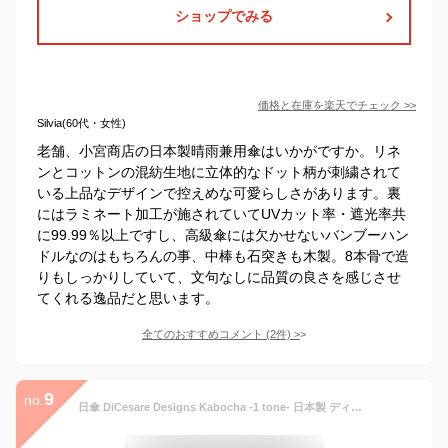
ショップでみる
価格と在庫を
楽天
でチェック
>>
Silvia(60代・女性)
老舗、小宮商店の日本製晴雨兼用傘はいかがですか。リネ
ンとコットンの混紡生地に立体的なドット柄が刺繍されて
いる上品なデザインで控えめな可愛らしさがあります。裏
にはラミネート加工が施されていてUVカット率・遮光率共
に99.99％以上ですし、高級傘には欠かせないバンブーハン
ドルなのはもちろんの事、中棒も石突きも木製。8本骨で造
りもしっかりしていて、文句なしに品質の良さを感じさせ
てくれる逸品だと思います。
全てのおすすめコメント
(
2
件)
>
9
no.
日傘 DiCesare Designs Kabocha -1 tone- 日本製 ディチェザレ デザイン カボチャ 女性用 遮光 UVカット 紫外線カット おしゃれ お洒落 モダン かわいい セレブ 高級 上品 婦人用 レディース 大人可愛い プレゼント ギフト