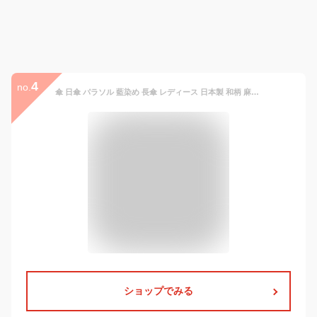
4
no.
傘 日傘 パラソル 藍染め 長傘 レディース 日本製 和柄 麻100％ 手捺染 おしゃれ 上品 ギフト ラッピング 手開き 和装 紫外線防止 虫避け 523202 国産
ショップでみる