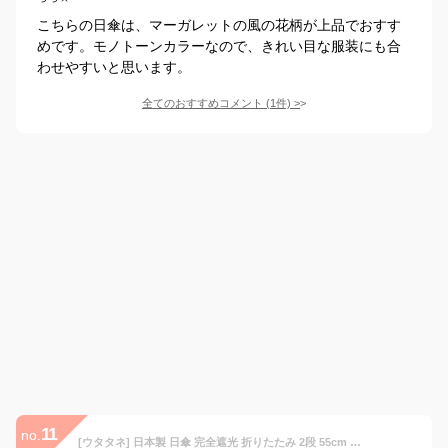
こちらの日傘は、マーガレットの風の花柄が上品でおすす
めです。モノトーンカラーなので、きれい目な服装にも合
わせやすいと思います。
全てのおすすめコメント
(
1
件)
>
11
no.
[ウタタネ] 日本製 日傘 完全遮光 折りたたみ 2段 55cm 晴雨兼用 無地 レディース ベージュ 2512612200