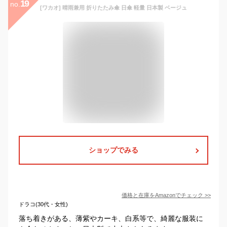
19
no.
[ワカオ] 晴雨兼用 折りたたみ傘 日傘 軽量 日本製 ベージュ
ショップでみる
価格と在庫を
Amazon
でチェック
>>
ドラコ(30代・女性)
落ち着きがある、薄紫やカーキ、白系等で、綺麗な服装に