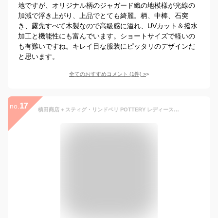
地ですが、オリジナル柄のジャガード織の地模様が光線の
加減で浮き上がり、上品でとても綺麗。柄、中棒、石突
き、露先すべて木製なので高級感に溢れ、UVカット＆撥水
加工と機能性にも富んでいます。ショートサイズで軽いの
も有難いですね。キレイ目な服装にピッタリのデザインだ
と思います。
全てのおすすめコメント
(
1
件)
>
17
no.
槙田商店 + スティグ・リンドベリ POTTERY レディース 長傘 UV 紫外線 カット 日傘 晴雨兼用 遮光 北欧デザイン 高級甲州織 日本製 (紫×緑（パープル×グリーン）)