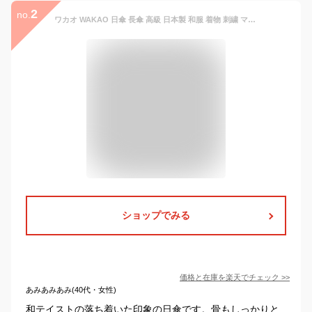
2
no.
ワカオ WAKAO 日傘 長傘 高級 日本製 和服 着物 刺繍 マーガレット UV加工 和 72cm 軽量 レディース エレガント 上質 国産 ハンドメイド 上質 贈り物 プレゼント ギフト 誕生日【ギフトラッピング無料】
ショップでみる
価格と在庫を
楽天
でチェック
>>
あみあみあみ(40代・女性)
和テイストの落ち着いた印象の日傘です。骨もしっかりと