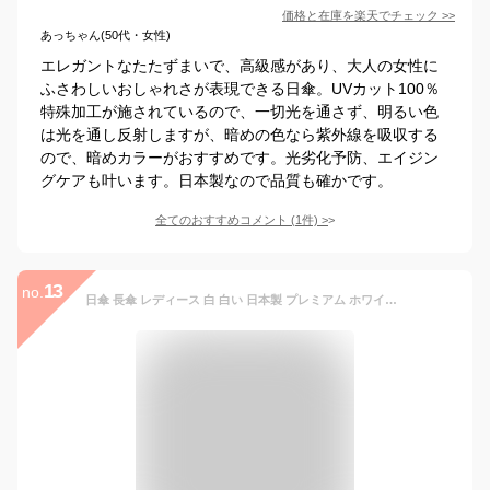
価格と在庫を
楽天
でチェック
>>
あっちゃん(50代・女性)
エレガントなたたずまいで、高級感があり、大人の女性に
ふさわしいおしゃれさが表現できる日傘。UVカット100％
特殊加工が施されているので、一切光を通さず、明るい色
は光を通し反射しますが、暗めの色なら紫外線を吸収する
ので、暗めカラーがおすすめです。光劣化予防、エイジン
グケアも叶います。日本製なので品質も確かです。
全てのおすすめコメント
(
1
件)
>
13
no.
日傘 長傘 レディース 白 白い 日本製 プレミアム ホワイト 軽量 軽い 花柄 フラワー 涼しい 晴雨兼用 傘 UVカット ほぼ 100% 紫外線対策 遮熱 女性 妻 母 誕生日 プレゼント ギフト 贈り物 ピンク パープル 紫 グリーン 緑 おしゃれ UVION ユビオン