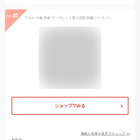
10
no.
ワカオ 日傘 長傘 マーガレット風小花柄 刺繍 レース パラソル ブラック 長日傘 かさ工房ワカオ 日本製 Tokyo Made WAKAO レディース 女 UVカット
ショップでみる
価格と在庫を
楽天
でチェック
>>
らら☆