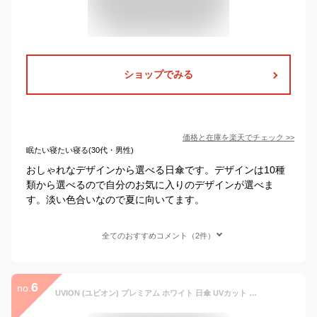
ショップでみる
価格と在庫を
楽天
でチェック
>>
眠たい寝たい寝る(30代・男性)
おしゃれなデザインから選べる日傘です。デザインは10種
類から選べるので自分のお気に入りのデザインが選べま
す。淡い色合いなので夏に向いてます。
全てのおすすめコメント（2件）
6
no.
UVION (ユビオン) プレミアム ホワイト 日傘 UVカット マイナス10度 折りたたみ 傘 晴雨兼用 超軽量 木 手元 柄 アラベスク ブラック＆グレー