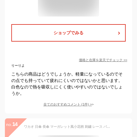
ショップでみる
価格と在庫を
楽天
でチェック
>>
りーりよ
こちらの商品はどうでしょうか。軽量になっているのでそ
の点でも持っていて疲れにくいのではないかと思います。
白色なので熱を吸収しにくく使いやすいのではないでしょ
うか。
全てのおすすめコメント
(
1
件)
>
14
no.
ワカオ 日傘 長傘 マーガレット風小花柄 刺繍 レース パラソル ダークブルー 長日傘 かさ工房ワカオ 日本製 Tokyo Made WAKAO レディース 女 UVカット