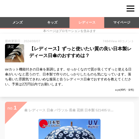
メンズ
キッズ
レディース
マイページ
本ページはプロモーションを含みます
最終更新日：2024/08/07
7484
View
40
コメント
決定
【レディース】ずっと使いたい質の良い日本製レ
ディース日傘のおすすめは？
uvカット機能付きの日傘を新調します。せっかくなので質が良くてずっと使える日
傘がいいなと思うので、日本製で作りのしっかりしたものも気になっています。落
ち着いた雰囲気できれいめな服装と合うレディース日傘でおすすめを教えてくださ
い。予算は2万円以内でお願いします。
a-yo(40代・女性)
1
no.
傘 レディース 日傘 パラソル 長傘 花柄 日本製 521405 UV防止 かわいい おしゃれ 女性用 和調プリント 和柄 綿100％ ヤング 手捺染 ギフト ラッピング ブラック ネイビー 和装 手開き 国産