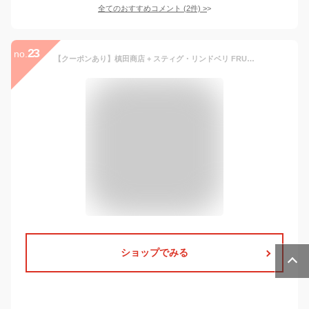
全てのおすすめコメント
(
2
件)
>
23
no.
【クーポンあり】槙田商店 + スティグ・リンドベリ FRUKTLADA 白 ホワイト × ベージュ 長傘 | 雨傘 日傘 晴雨兼用 高級 レディース スウェーデン 北欧デザイン 高級甲州織 日本製 UV 紫外線 遮光 メンズ レディース 人気 おしゃれ おすすめ プレゼント 即発送 送料無料
ショップでみる