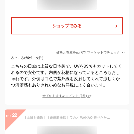
ショップでみる
価格と在庫を
au PAY マーケット
でチェック
>>
ろっころ(60代・女性)
こちらの日傘は上質な日本製で、UVを99％もカットしてく
れるので安心です。内側が花柄になっているところもおし
ゃれです。外側は白色で紫外線を反射してくれて涼しくか
つ清楚感もありきれいめなお洋服によく合います。
全てのおすすめコメント
(
1
件)
>
22
no.
【土日も発送】【正規取扱店】ワカオ WAKAO 折りたたみ 日傘 レディース ネイビー ホワイト UV加工 フラワー刺繍 竹製 バンブー ハンドル 日本製 国産 ハンドメイド 傘 老舗 高級 折傘 上品 贈り物 プレゼント 母の日 ギフト 誕生日 人気 和装 おしゃれ