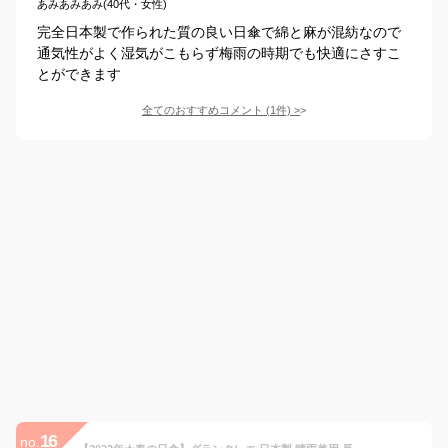
あみあみあみ(40代・女性)
完全日本製で作られた質の良い日傘で綿と麻が混紡なので
通気性がよく湿気がこもらず梅雨の時期でも快適にさすこ
とができます
全てのおすすめコメント
(
1
件)
>
16
no.