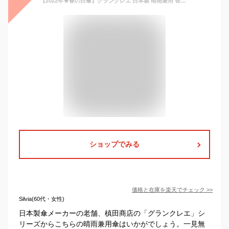
【2022年★春の日傘】グランクレエ 日本製 晴雨兼用 長傘 日傘 雨傘 ふじやま織 UVカット加工＆撥水加工 木製 親骨50cm 340g 8本骨 手開き 母の日 敬老の日 ギフト 槙田商店 [宅配便送料無料] [ラッピング無料][あす楽可]
ショップでみる
価格と在庫を
楽天
でチェック
>>
Silvia(60代・女性)
日本製傘メーカーの老舗、槙田商店の「グランクレエ」シ
リーズからこちらの晴雨兼用傘はいかがでしょう。一見無