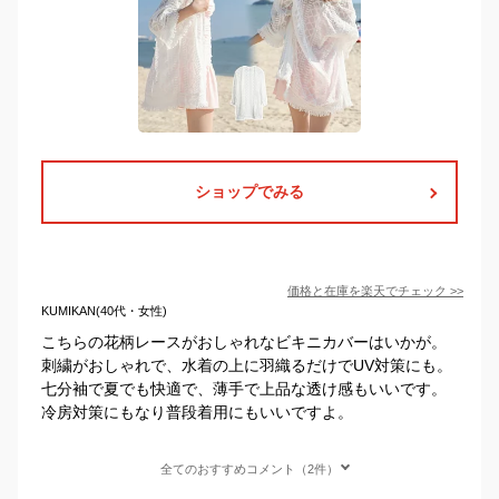
ショップでみる
価格と在庫を
楽天
でチェック
>>
KUMIKAN(40代・女性)
こちらの花柄レースがおしゃれなビキニカバーはいかが。
刺繍がおしゃれで、水着の上に羽織るだけでUV対策にも。
七分袖で夏でも快適で、薄手で上品な透け感もいいです。
冷房対策にもなり普段着用にもいいですよ。
全てのおすすめコメント（2件）