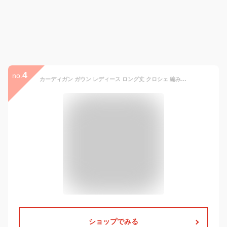
4
no.
カーディガン ガウン レディース ロング丈 クロシェ 編み ロングカーデ レース 透け ビーチファッション 水着の上から スリット入り フリンジ サマーカーデ ママコーデ 薄手 7分袖 羽織 体型カバー ゆったり 上品 総柄 刺繍 エレガント リラックス 海 プール ビーチ 春 夏 白
ショップでみる