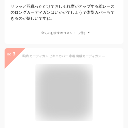
サラッと羽織っただけでおしゃれ度がアップする総レース
のロングカーディガンはいかがでしょう？体型カバーもで
きるのが嬉しいですね。
全てのおすすめコメント（2件）
3
no.
即納 カーディガン ビキニカバー 水着 刺繍カーディガン 水着の上に着るビーチガウン 前開きUV対策 レディース 七分袖 夏 UVカット 日焼け対策 薄手 透け感 冷房対策 アウター 羽織りリゾート 海/ビーチ カジュアル 海外旅行 海外セレブ トップスレース コーデ