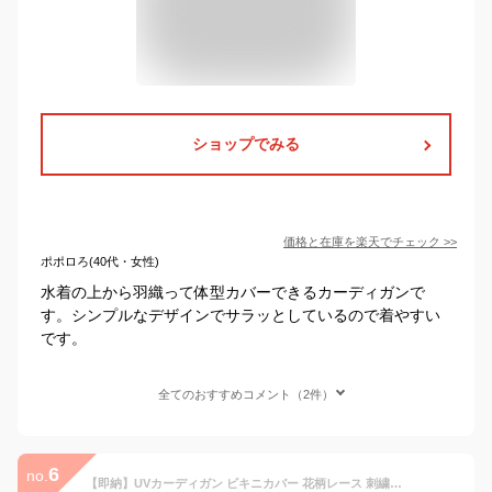
ショップでみる
価格と在庫を
楽天
でチェック
>>
ポポロろ(40代・女性)
水着の上から羽織って体型カバーできるカーディガンで
す。シンプルなデザインでサラッとしているので着やすい
です。
全てのおすすめコメント（2件）
6
no.
【即納】UVカーディガン ビキニカバー 花柄レース 刺繍カーディガン 水着の上に着るビーチガウン 前開き レディース 七分袖 リゾート カジュアル 海外旅行 トップス コーデ 夏 UVカット 薄手 透け感 冷房対策 オシャレ アウター 羽織り