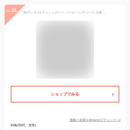
21
no.
[神戸レタス] ラッシュガード パーカー レディース 水着 おしゃれ シンプル 水陸両用 [S113] L エクリュ
ショップでみる
価格と在庫を
Amazon
でチェック
>>
Kelly(50代・女性)