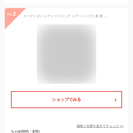
2
no.
カーディガン レディース ロング シアートップス 春 夏 サマー 秋 薄手 ホワイト 透け感 シースルー ふんわり 七分袖 デート 清楚 羽織 お呼ばれ 体型カバー ゆったり 水着の上に着る 上品 花柄 刺繍 総レース ノーカラー エアリー セクシー フェミニン アンブレラスリーブ
ショップでみる
価格と在庫を
楽天
でチェック
>>
ちゃゆ(50代・女性)