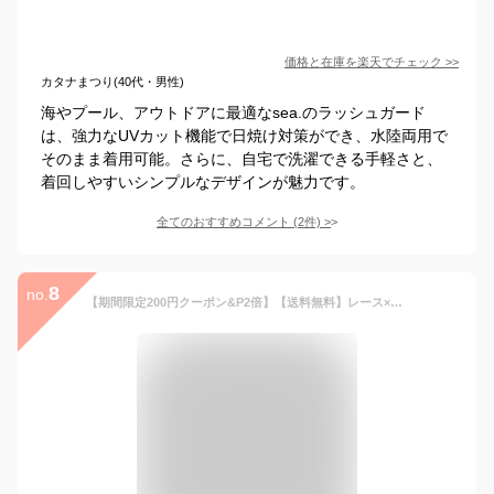
価格と在庫を
楽天
でチェック
>>
カタナまつり(40代・男性)
海やプール、アウトドアに最適なsea.のラッシュガード
は、強力なUVカット機能で日焼け対策ができ、水陸両用で
そのまま着用可能。さらに、自宅で洗濯できる手軽さと、
着回しやすいシンプルなデザインが魅力です。
全てのおすすめコメント
(
2
件)
>
8
no.
【期間限定200円クーポン&P2倍】【送料無料】レース×ジョーゼット水陸両用ガウン 羽織り 水陸両用 ラッシュガード 華奢見え 上品 水着 リゾート 20代 30代 40代 単品 体型カバー Mサイズ 長袖 レディース 日焼け防止 透け感 透け 透けコーデ