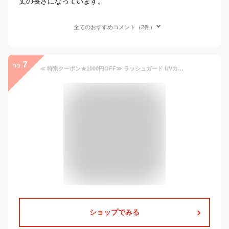
丈の長さになっています。
全てのおすすめコメント（2件）
7
no.
≪ 特別クーポン★1000円OFF≫ ラッシュガード UVカット UV対策 日焼け対策 日焼け シャツ レディース 水着 洗濯機OK 水陸両用 ママ プチプラ 羽織り 紫外線カット 紫外線対策 日除け 日よけ sea. シードット 海 プール 旅行 [S192]【送料無料】【メール便】
ショップでみる