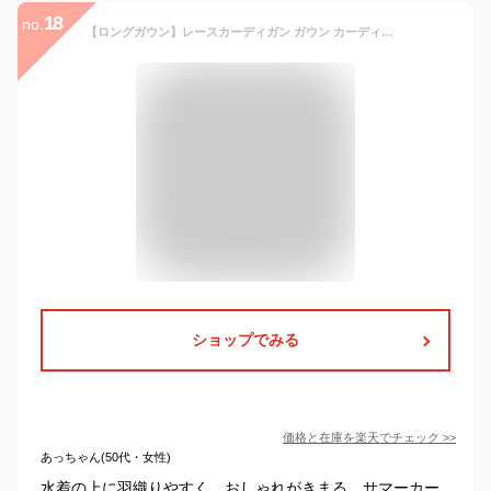
18
no.
【ロングガウン】レースカーディガン ガウン カーディガン 花柄 刺繍 長袖 ビーチガウン 前開き スプリング レディース ロング コーデ 春 夏 UVカット 日焼け対策 薄手 冷房対策 オシャレ アウター 水着 羽織り
ショップでみる
価格と在庫を
楽天
でチェック
>>
あっちゃん(50代・女性)
水着の上に羽織りやすく、おしゃれがきまる、サマーカー