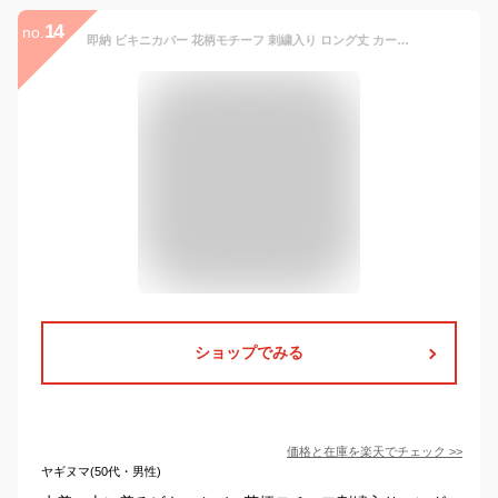
14
no.
即納 ビキニカバー 花柄モチーフ 刺繍入り ロング丈 カーディガン 水着の上に着るビーチガウン レースカバー 前開き UV対策 レディース 長袖 夏 UVカット 日焼け対策 薄手 透け感 冷房対策 アウター 羽織りリゾート 海/ビーチ カジュアル 海外旅行 海外セレブレース
ショップでみる
価格と在庫を
楽天
でチェック
>>
ヤギヌマ(50代・男性)