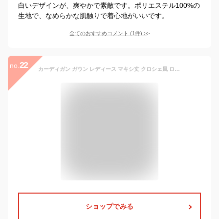
白いデザインが、爽やかで素敵です。ポリエステル100%の
生地で、なめらかな肌触りで着心地がいいです。
全てのおすすめコメント
(
1
件)
>
22
no.
カーディガン ガウン レディース マキシ丈 クロシェ風 ロングカーデ レース 透け ビーチファッション 水着の上から サマーカーデ ママコーデ 薄手 長袖 羽織 体型カバー マンダリンスリーブ ゆったり 上品 総柄 花柄 刺繍 エレガント リラックス 海 プール ビーチ 夏 黒 白
ショップでみる