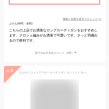
価格と在庫を
楽天
でチェック
>>
ぷりん(50代・女性)
こちらの上品でお洒落なロングカーディガンをおすすめし
ます。クロシェ編みがお洒落で可愛いです。さっと羽織れ
るので便利です。
全てのおすすめコメント（2件）
5
no.
ひんやり ライトアウター カーディガン カットソー ゆったり サマーカーディガン 速乾素材 水着の上にもOK ロングカーディガン サマー 冷感 羽織り アウトドア ロングスリーブ UVカットカーディガン 薄手 紫外線対策 お出かけ 送料無料