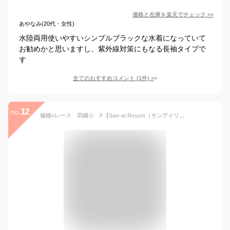
価格と在庫を
楽天
でチェック
>>
あやなみ(20代・女性)
水陸両用使いやすいシンプルブラックな水着になっていて
お勧めかと思いますし、紫外線対策にもなる長袖タイプで
す
全てのおすすめコメント
(
1
件)
>
12
no.
楊柳×レース 羽織り F【San-ai Resort（サンアイリゾート）】