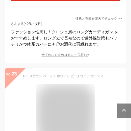
価格と在庫を
楽天
でチェック
>>
さんまる(40代・女性)
ファッション性高し！クロシェ風のロングカーディガン を
おすすめします。ロング丈で長袖なので紫外線対策もバッ
チリかつ体系カバーにも◎お洒落に羽織れます。
全てのおすすめコメント
(
1
件)
>
23
no.
レースガウン ベージュ ホワイト ビーチウェア カーディガン ロング レース 刺繍 ビーチ 透け感 半袖 大人可愛い カジュアル 水着と合わせて 二の腕カバー リゾートスタイル 体型カバー 夏 ビーチ 海 旅行 ロング 沖縄 ハワイ