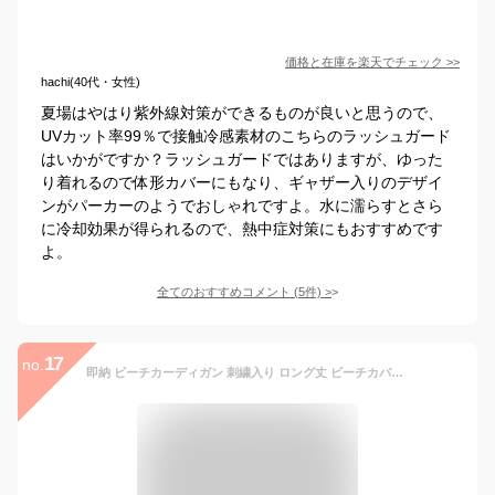
価格と在庫を
楽天
でチェック
>>
hachi(40代・女性)
夏場はやはり紫外線対策ができるものが良いと思うので、
UVカット率99％で接触冷感素材のこちらのラッシュガード
はいかがですか？ラッシュガードではありますが、ゆった
り着れるので体形カバーにもなり、ギャザー入りのデザイ
ンがパーカーのようでおしゃれですよ。水に濡らすとさら
に冷却効果が得られるので、熱中症対策にもおすすめです
よ。
全てのおすすめコメント
(
5
件)
>
17
no.
即納 ビーチカーディガン 刺繍入り ロング丈 ビーチカバー 水着の上に着るビーチガウンレースカバー 前開き UV対策 レディース 長袖 夏 UVカット 日焼け対策 薄手 透け感 冷房対策 白/黒 アウター 羽織りリゾート 海/ビーチ カジュアル 海外旅行 海外セレブ トップスレース