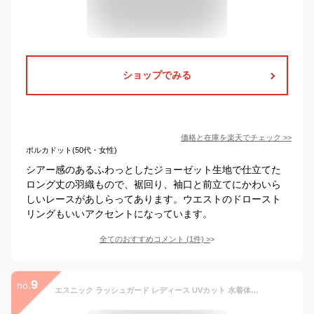
ショップでみる
価格と在庫を
楽天
でチェック
>>
ポルカドット(50代・女性)
シアー感のあるふわっとしたジョーゼット生地で仕立てた
ロング丈の羽織もので、裾回り、袖口と前立てにかわいら
しいレースがあしらってあります。ウエストのドロースト
リングもいいアクセントになっています。
全てのおすすめコメント
(
1
件)
>
9
no.
エスニック ラッシュガード レディース UVカット 水着体型カバー カーディガン ガウン 日焼け止め服 リゾート 羽織り 体型カバー アウター 紫外線対策