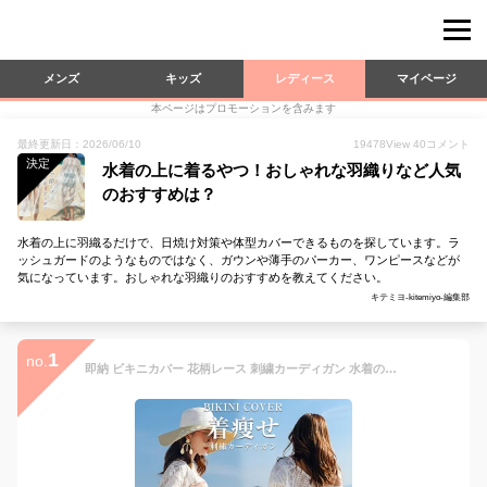
メンズ
キッズ
レディース
マイページ
本ページはプロモーションを含みます
最終更新日：2026/06/10
19478
View
40
コメント
決定
水着の上に着るやつ！おしゃれな羽織りなど人気
のおすすめは？
水着の上に羽織るだけで、日焼け対策や体型カバーできるものを探しています。ラ
ッシュガードのようなものではなく、ガウンや薄手のパーカー、ワンピースなどが
気になっています。おしゃれな羽織りのおすすめを教えてください。
キテミヨ-kitemiyo-編集部
1
no.
即納 ビキニカバー 花柄レース 刺繍カーディガン 水着の上に着るビーチガウン 前開きUV対策 レディース 七分袖リゾート 海/ビーチ カジュアル 海外旅行 海外セレブ トップスレース コーデ 夏 UVカット 日焼け対策 薄手 透け感 冷房対策 オシャレ アウター 羽織り