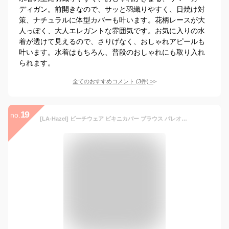
ディガン。前開きなので、サッと羽織りやすく、日焼け対
策、ナチュラルに体型カバーも叶います。花柄レースが大
人っぽく、大人エレガントな雰囲気です。お気に入りの水
着が透けて見えるので、さりげなく、おしゃれアピールも
叶います。水着はもちろん、普段のおしゃれにも取り入れ
られます。
全てのおすすめコメント
(
3
件)
>
19
no.
[LA-Hazel] ビーチウェア ビキニカバー ブラウス パレオ水着 ビーチドレス ボヘミアン オリジナル柄 羽織 レース編み 長袖 七分袖 透け感 ホワイト（シフォン）