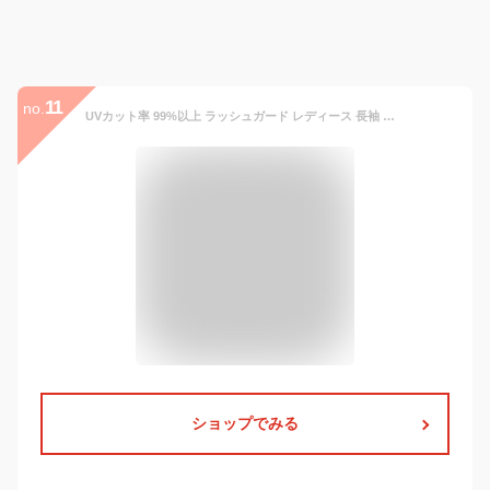
11
no.
UVカット率 99%以上 ラッシュガード レディース 長袖 無地 羽織り ロング丈 tシャツ 紫外線対策 UV対策 UPF50+ かわいい おしゃれ 水陸両用 虫刺され 擦り傷 防止 水着の上 黒 日焼け対策 女性用 オーバーサイズ タウンユース ストレッチ オールシーズン バックリボン
ショップでみる