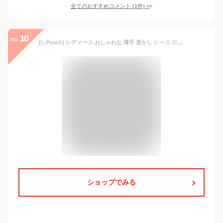
全てのおすすめコメント
(
1
件)
>
10
no.
[L-Peach] レディース おしゃれな 薄手 透かし レース ロング カーディガン サマービーチ 夏の日焼け 冷房対策 ラッシュガード 体型カバー 海水着 ビキニ カバー
ショップでみる