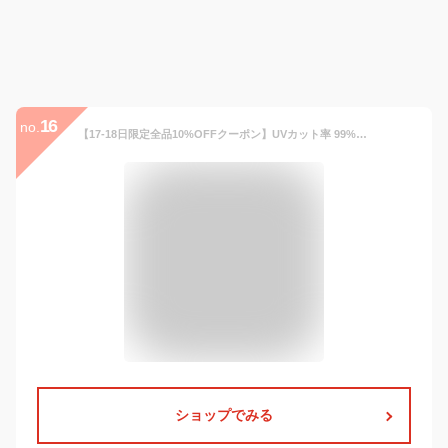
16
no.
【17-18日限定全品10%OFFクーポン】UVカット率 99%以上 ラッシュガード レディース 水着体型カバーラッシュパーカー ロング 薄手 伸縮性 UPF50+ 日焼け防止 フード付き フルオープンジップ ティアードフリル 切り替え ゴム ポケット付き 急速冷感 水陸両用
ショップでみる