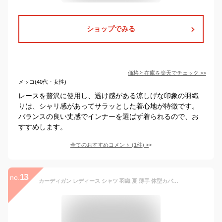
ショップでみる
価格と在庫を
楽天
でチェック
>>
メッコ(40代・女性)
レースを贅沢に使用し、透け感がある涼しげな印象の羽織
りは、シャリ感があってサラッとした着心地が特徴です。
バランスの良い丈感でインナーを選ばず着られるので、お
すすめします。
全てのおすすめコメント
(
1
件)
>
13
no.
カーディガン レディース シャツ 羽織 夏 薄手 体型カバー ガウン 半袖 日焼け防止 襟付き ロングカーディガン UVカット 薄手 透け 前開き 紫外線対策 水着 海 プール アウター 無地 ウエストマーク お洒落 ゆったり シンプル カジュアル アシンメトリー 通勤