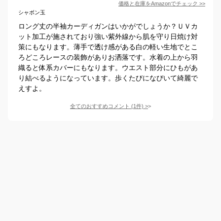
価格と在庫を
Amazon
でチェック
>>
シャボン玉
ロング丈の半袖カーディガンはいかがでしょうか？ＵＶカ
ット加工が施されており強い紫外線から肌を守り日焼け対
策にもなります。薄手で透け感がある白の軽い生地でとこ
ろどころレースの装飾がありお洒落です。水着の上から羽
織ると体系カバーにもなります。ウエスト部分にひもがあ
り結べるようになっています。歩くたびになびいて綺麗で
えすよ。
全てのおすすめコメント
(
1
件)
>