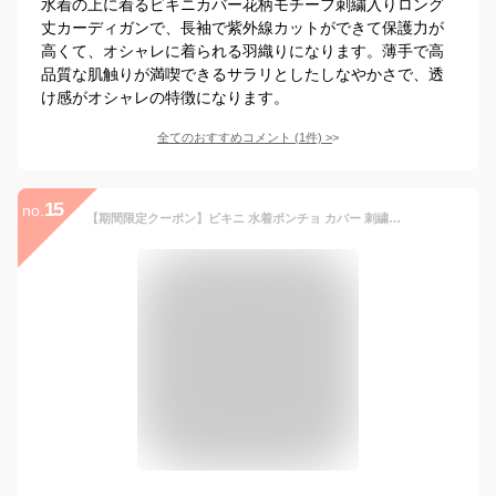
水着の上に着るビキニカバー花柄モチーフ刺繍入りロング
丈カーディガンで、長袖で紫外線カットができて保護力が
高くて、オシャレに着られる羽織りになります。薄手で高
品質な肌触りが満喫できるサラリとしたしなやかさで、透
け感がオシャレの特徴になります。
全てのおすすめコメント
(
1
件)
>
15
no.
【期間限定クーポン】ビキニ 水着ポンチョ カバー 刺繍カーディガン 水着の上に着るビーチガウン レディース 七分袖 リゾート 海/ビーチ カジュアル 海外旅行 海外セレブ トップスレース コーデ 夏 UVカット 日焼け対策 薄手 透け感 冷房対策 オシャレ アウター 羽織り