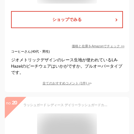
ショップでみる
価格と在庫を
Amazon
でチェック
>>
コーヒーさん(40代・男性)
ジオメトリックデザインのレース生地が使われているLA-
Hazelのビーチウェアはいかがですか。プルオーバータイプ
です。
全てのおすすめコメント
(
1
件)
>
20
no.
ラッシュガード レディース デイリーラッシュガードカシュクールワンピース UVカット 紫外線防止 吸水速乾 抗菌防臭 耐塩素 ウォッシャブル イージーケア 高機能 海 川 プール 公園 お洒落 着痩せ 雨の日 梅雨 M-L メール便不可