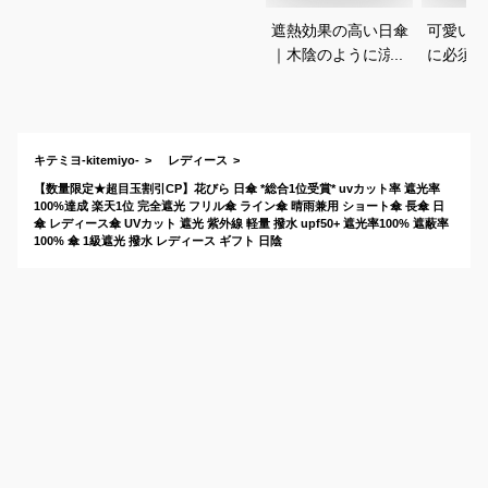
遮熱効果の高い日傘
可愛いの
｜木陰のように涼し
に必須の
い！機能性抜群の日
日傘のお
傘のおすすめは？
キテミヨ-kitemiyo-
レディース
【数量限定★超目玉割引CP】花びら 日傘 *総合1位受賞* uvカット率 遮光率
100%達成 楽天1位 完全遮光 フリル傘 ライン傘 晴雨兼用 ショート傘 長傘 日
傘 レディース傘 UVカット 遮光 紫外線 軽量 撥水 upf50+ 遮光率100% 遮蔽率
100% 傘 1級遮光 撥水 レディース ギフト 日陰