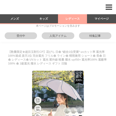
メンズ
キッズ
レディース
マイページ
本ページはプロモーションを含みます
受付中
人気アイテム
特集記事
【数量限定★超目玉割引CP】花びら 日傘 *総合1位受賞* uvカット率 遮光率
100%達成 楽天1位 完全遮光 フリル傘 ライン傘 晴雨兼用 ショート傘 長傘 日
傘 レディース傘 UVカット 遮光 紫外線 軽量 撥水 upf50+ 遮光率100% 遮蔽率
100% 傘 1級遮光 撥水 レディース ギフト 日陰