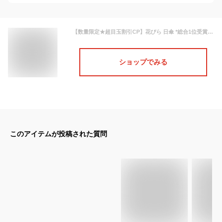
【数量限定★超目玉割引CP】花びら 日傘 *総合1位受賞* uvカット率 遮光率100%達成 楽天1位 完全遮光 フリル傘 ライン傘 晴雨兼用 ショート傘 長傘 日傘 レディース傘 UVカット 遮光 紫外線 軽量 撥水 upf50+ 遮光率100% 遮蔽率100% 傘 1級遮光 撥水 レディース ギフト 日陰
ショップでみる
このアイテムが投稿された質問