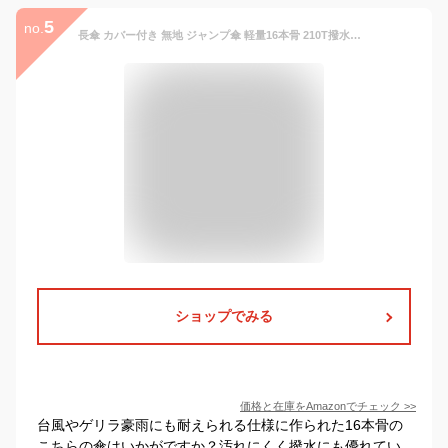
5
no.
長傘 カバー付き 無地 ジャンプ傘 軽量16本骨 210T撥水布地 メンズ レディース 丈夫 グラス繊維中棒 頑丈 大型 台風対応 梅雨対策 超撥水 風にも強い 耐風傘 梅雨 父の日 (ブラック)
ショップでみる
価格と在庫を
Amazon
でチェック
>>
台風やゲリラ豪雨にも耐えられる仕様に作られた16本骨の
こちらの傘はいかがですか？汚れにくく撥水にも優れてい