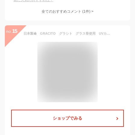
親に人気のおすすめは？
全てのおすすめコメント
(
1
件)
>
15
no.
日本製傘 GRACITO グラシト グラス骨使用 UVカット加工 甲州織先染 レディース 折り畳み傘 上品なペイズリー＆バラ柄 冠婚葬祭 フォーマル オールマイティに使えるデザイン 26189
ショップでみる