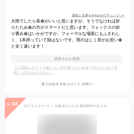
価格と在庫を
Amazon
でチェック
>>
大雨でしたら長傘がいいと思いますが、そうでなければ折
りたたみ傘の方がスマートだと思います。フォックスの折
り畳み傘はいかがですか。フォーマルな場面にもふさわし
く、1本持っていて損はないです。雨のはじく音がお安い傘
と全く違います！
回答された質問
【お受験レディース傘】もし雨が降ったら長傘？折りたたみ？母
親に人気のおすすめは？
全てのおすすめコメント
(
1
件)
>
14
no.
ポロ ラルフローレン 日傘 折りたたみ 遮光率99％以上 UV遮蔽率99％以上 雨の日OK 傘 レディース ブランド POLO Ralph Lauren ドット × ピコ レース 刺繍 ネイビー 紺 × ベージュ 50cm 女性 婦人 UV 晴雨兼用 遮光 遮熱 【あす楽】