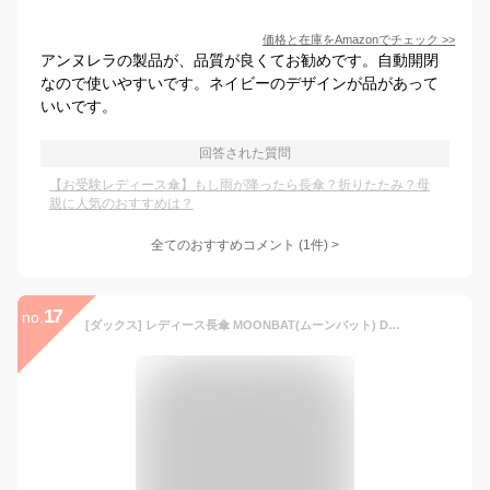
価格と在庫を
Amazon
でチェック
>>
アンヌレラの製品が、品質が良くてお勧めです。自動開閉
なので使いやすいです。ネイビーのデザインが品があって
いいです。
回答された質問
【お受験レディース傘】もし雨が降ったら長傘？折りたたみ？母
親に人気のおすすめは？
全てのおすすめコメント
(
1
件)
>
17
no.
[ダックス] レディース長傘 MOONBAT(ムーンバット) DAKS(ダックス) ポリエステル両面ジャガード 無地 チェック 裏ロゴ 長傘 雨傘 耐風 レディース ブルー 親骨の長さ：約60㎝