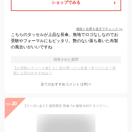
ショップでみる
価格と在庫を
楽天
でチェック
>>
こちらのタッセルが上品な長傘。無地でロゴなしなのでお
受験やフォーマルにもピッタリ。艶のない落ち着いた布製
の風合いがいいですね
回答された質問
【お受験レディース傘】もし雨が降ったら長傘？折りたたみ？母
親に人気のおすすめは？
全てのおすすめコメント
(
1
件)
>
20
no.
【クーポンあり】槙田商店 長傘 Tie 無地 NAVY ネイビー 紺色 | 甲州織 高級 メンズ レディース ユニセックス 傘 ビジネス スーツ 和装 職人 手仕事 一生もの 人気 ギフト おしゃれ おすすめ プレゼント かさ カサ 男性用 父の日 青 ブルー 日本製 即発送 送料無料