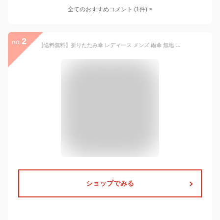
全てのおすすめコメント
(
1
件)
>
2
no.
【送料無料】折りたたみ傘 レディース メンズ 雨傘 無地 耐風 耐久 薄型 軽量 丈夫 携帯 手開き式 6本骨 3つ折 つや消しハンドル 強力撥水 持ち運び 梅雨対策 小さい コンパクト シンプル 春夏 ユニセックス ビジネス 通学 通勤 男女兼用 折傘
ショップでみる