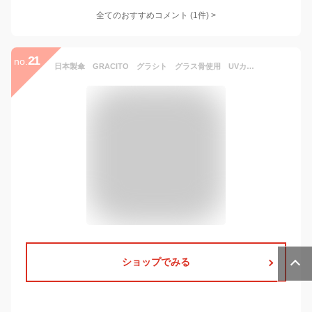
全てのおすすめコメント
(
1
件)
>
21
no.
日本製傘 GRACITO グラシト グラス骨使用 UVカット加工 甲州織先染 レディース ジャンプ長傘 上品なペイズリー＆バラ柄 冠婚葬祭 フォーマル オールマイティに使えるデザイン 23189
ショップでみる