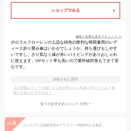
ショップでみる
価格と在庫を
楽天
でチェック
>>
ポロラルフローレンの上品な紺色の便利な晴雨兼用のレデ
ィース折り畳み傘はいかがでしょうか。持ち運びもしやす
いですし、さり気なく縁が赤いパイピングがありおしゃれ
に使えます。UVカット率も高いので紫外線対策もできて安
心です。
回答された質問
【お受験レディース傘】もし雨が降ったら長傘？折りたたみ？母
親に人気のおすすめは？
全てのおすすめコメント
(
1
件)
>
9
no.
クニルプス 正規販売店★ドライバッグ特典付き 正規店 晴雨兼用 UVカット 紫外線カット スリム コンパクト 軽量 レディース メンズ 日傘 遮光 遮熱 折りたたみ 無地 フォーマル ブラック ネイビー ギフト【ポイント10倍 送料無料】［ Knirps US.050 ］