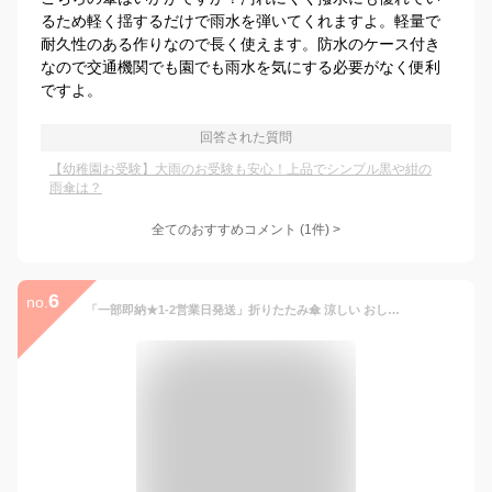
るため軽く揺するだけで雨水を弾いてくれますよ。軽量で
耐久性のある作りなので長く使えます。防水のケース付き
なので交通機関でも園でも雨水を気にする必要がなく便利
ですよ。
回答された質問
【幼稚園お受験】大雨のお受験も安心！上品でシンプル黒や紺の
雨傘は？
全てのおすすめコメント
(
1
件)
>
6
no.
「一部即納★1-2営業日発送」折りたたみ傘 涼しい おしゃれ 紫外線対策 熱中症対策レディース晴雨兼用傘折りたたみ傘 雨天兼用 UVカット 完全遮光 スマホサイズ 最小軽量 折りたたみ傘 晴雨兼用 大きい 8本骨 頑丈 撥水 雨傘 日傘 完全遮光UVカット 遮光 紫外線対策 頑丈無地