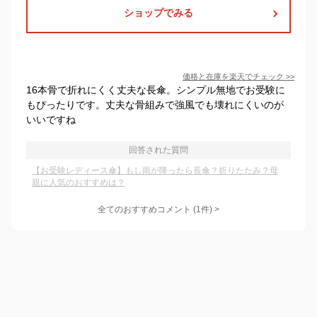
ショップでみる
価格と在庫を
楽天
でチェック
>>
16本骨で折れにくく丈夫な長傘。シンプル無地でお受験に
もぴったりです。丈夫な骨組みで強風でも壊れにくいのが
いいですね
回答された質問
【お受験レディース傘】もし雨が降ったら長傘？折りたたみ？母
親に人気のおすすめは？
全てのおすすめコメント
(
1
件)
>