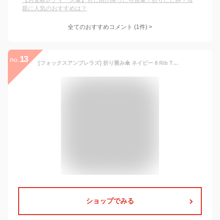
【お受験レディース傘】もし雨が降ったら長傘？折りたたみ？母
親に人気のおすすめは？
全てのおすすめコメント
(
1
件)
>
13
no.
[フォックスアンブレラズ] 折り畳み傘 ネイビー 8 Rib TELESCOPIC アンブレラ TEL11 FX-138 [並行輸入品]
ショップでみる