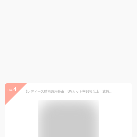
4
no.
【レディース晴雨兼用長傘 UVカット率99%以上 遮熱効果】無地刺繍 58cmワンタッチジャンプ傘《UVシルバーコーティング》大きい かわいい おしゃれ 涼しい プレゼント 無料ラッピング