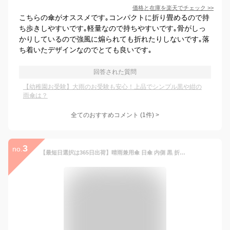
価格と在庫を
楽天
でチェック
>>
こちらの傘がオススメです｡コンパクトに折り畳めるので持
ち歩きしやすいです｡軽量なので持ちやすいです｡骨がしっ
かりしているので強風に煽られても折れたりしないです｡落
ち着いたデザインなのでとても良いです｡
回答された質問
【幼稚園お受験】大雨のお受験も安心！上品でシンプル黒や紺の
雨傘は？
全てのおすすめコメント
(
1
件)
>
3
no.
【最短日選択は365日出荷】晴雨兼用傘 日傘 内側 黒 折りたたみ ウォーターフロント サンシェイド無地 親骨50cm 折りたたみ傘 軽量 晴雨兼用 折りたたみ 傘 軽い 女性 レディース 学生 完全遮光 生地 遮熱 ブランド waterfront 涼しい 2023年新作 傘専門店