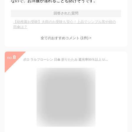
なので、お洋服が濡れることも防げそうです。
回答された質問
【幼稚園お受験】大雨のお受験も安心！上品でシンプル黒や紺の
雨傘は？
全てのおすすめコメント
(
1
件)
>
8
no.
ポロ ラルフローレン 日傘 折りたたみ 遮光率99％以上 UV遮蔽率99％以上 雨の日OK 傘 レディース ブランド POLO Ralph Lauren ロゴ パイピング 紺 赤 ネイビー × レッド 50cm 女性 婦人 UV 晴雨兼用 遮光 遮熱 【あす楽】