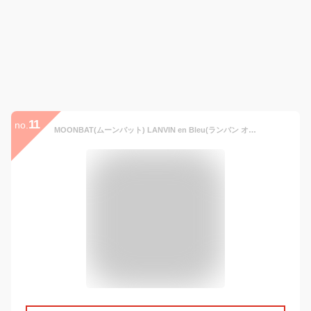
11
no.
MOONBAT(ムーンバット) LANVIN en Bleu(ランバン オン ブルー) ラメ刺繍 ロゴ入り 日傘 晴雨兼用傘 ショート傘 遮熱・遮光 レディース