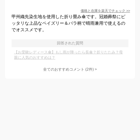
価格と在庫を
楽天
でチェック
>>
甲州織先染生地を使用した折り畳み傘です。冠婚葬祭にピ
ッタリな上品なペイズリー＆バラ柄で晴雨兼用で使えるの
でオススメです。
回答された質問
【お受験レディース傘】もし雨が降ったら長傘？折りたたみ？母
親に人気のおすすめは？
全てのおすすめコメント
(
2
件)
>