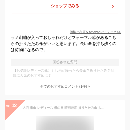
ショップでみる
価格と在庫を
Amazon
でチェック
>>
ラメ刺繍が入っておしゃれだけどフォーマル感があるこち
らの折りたたみ傘がいいと思います。長い傘を持ち歩くの
は荷物になるので。
回答された質問
【お受験レディース傘】もし雨が降ったら長傘？折りたたみ？母
親に人気のおすすめは？
全てのおすすめコメント
(
1
件)
>
12
no.
大判 雨傘 レディース 母の日 晴雨兼用 折りたたみ傘 大きい 直径100cm以上 イノベーター INNOVATOR ブランド おしゃれ 無地 北欧 オレンジ ネイビー ブルー 水色 ライトオレンジ パステルグリーン グレー ブラック 黒 ベージュ