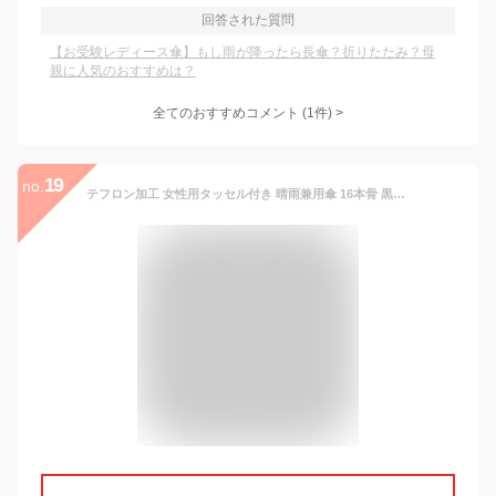
回答された質問
【お受験レディース傘】もし雨が降ったら長傘？折りたたみ？母
親に人気のおすすめは？
全てのおすすめコメント
(
1
件)
>
19
no.
テフロン加工 女性用タッセル付き 晴雨兼用傘 16本骨 黒・紺【お受験用品】【送料無料】