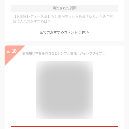
回答された質問
【お受験レディース傘】もし雨が降ったら長傘？折りたたみ？母
親に人気のおすすめは？
全てのおすすめコメント
(
1
件)
>
10
no.
女性用16本骨傘ロゴなしシンプル無地 ジャンプタイプ【紺・黒】【お受験用品】【あす楽対応商品】【送料無料】