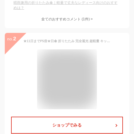
晴雨兼用の折りたたみ傘｜軽量で丈夫なレディース向けのおすす
めは？
全てのおすすめコメント
(
1
件)
>
2
no.
★11日までP5倍★日傘 折りたたみ 完全遮光 超軽量 キッズ コンパクト 形状記憶 雨傘 遮光率100％ ミニ傘 丈夫 晴雨兼用傘 折り畳み傘 8本骨 6本骨 六つ折り グラデーション レディース こども 遮熱 撥水 uvカット 紫外線対策 耐風 頑丈 しっかり生地 通勤通学
ショップでみる