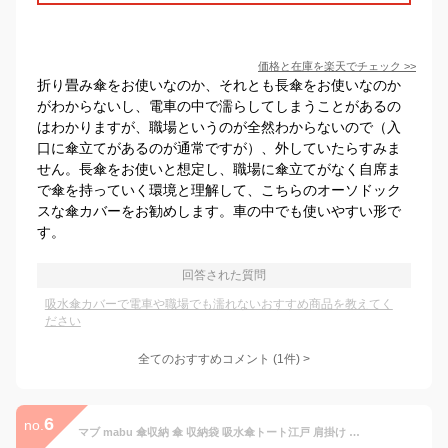
価格と在庫を
楽天
でチェック
>>
折り畳み傘をお使いなのか、それとも長傘をお使いなのか
がわからないし、電車の中で濡らしてしまうことがあるの
はわかりますが、職場というのが全然わからないので（入
口に傘立てがあるのが通常ですが）、外していたらすみま
せん。長傘をお使いと想定し、職場に傘立てがなく自席ま
で傘を持っていく環境と理解して、こちらのオーソドック
スな傘カバーをお勧めします。車の中でも使いやすい形で
す。
回答された質問
吸水傘カバーで電車や職場でも濡れないおすすめ商品を教えてく
ださい
全てのおすすめコメント
(
1
件)
>
6
no.
マブ mabu 傘収納 傘 収納袋 吸水傘トート江戸 肩掛け ケース 長傘 折りたたみ傘 折りたたみ 傘カバー 傘ポーチ 傘入れ 傘バッグ 吸水 マイクロファイバー 電車 車 ユニセックス SMV-4186 母の日