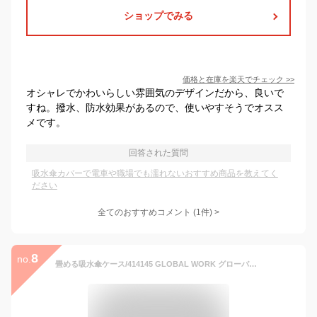
ショップでみる
価格と在庫を
楽天
でチェック
>>
オシャレでかわいらしい雰囲気のデザインだから、良いで
すね。撥水、防水効果があるので、使いやすそうでオスス
メです。
回答された質問
吸水傘カバーで電車や職場でも濡れないおすすめ商品を教えてく
ださい
全てのおすすめコメント
(
1
件)
>
8
no.
畳める吸水傘ケース/414145 GLOBAL WORK グローバルワーク 財布・ポーチ・ケース ポーチ ブルー グレー ブラック[Rakuten Fashion]