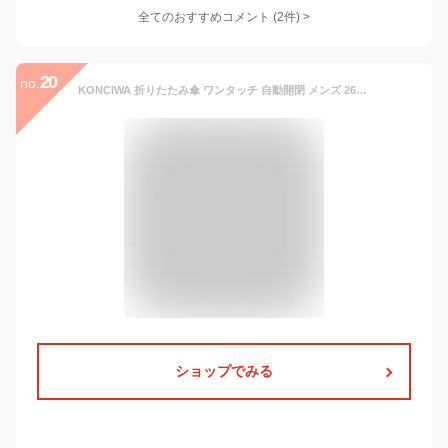
全てのおすすめコメント
(
2
件)
>
20
no.
KONCIWA 折りたたみ傘 ワンタッチ 自動開閉 メンズ 260g超軽量 8本骨自動開閉 反射テープデザイン 折り畳み傘 おりたたみ メンズ レディース 折りたたみ傘 撥水速乾 耐強風 男女兼用 携帯しやすい 超吸水傘カバー付き
ショップでみる