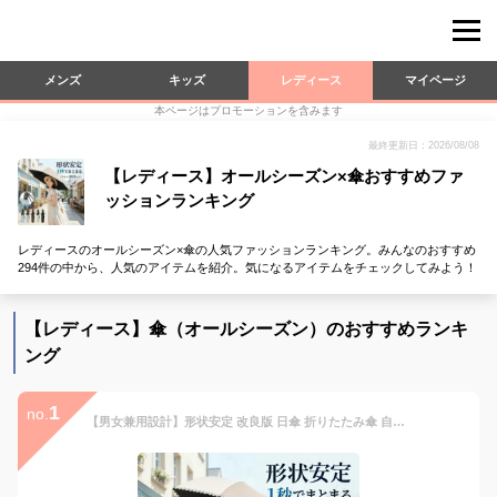
メンズ
キッズ
レディース
マイページ
本ページはプロモーションを含みます
最終更新日：2026/08/08
【レディース】オールシーズン×傘おすすめファ
ッションランキング
レディースのオールシーズン×傘の人気ファッションランキング。みんなのおすすめ
294件の中から、人気のアイテムを紹介。気になるアイテムをチェックしてみよう！
【レディース】傘（オールシーズン）のおすすめランキ
ング
1
no.
【男女兼用設計】形状安定 改良版 日傘 折りたたみ傘 自動開閉 完全遮光100% 遮蔽率 JIS認証 超軽量 197g 晴雨兼用 傘 撥水 遮熱 折り畳み傘 uvカット 紫外線対策 メンズ レディース 子供 6本骨 コンパクト 頑丈 丈夫 おしゃれ 母の日 花粉対策 ケース付 おりたたみ傘