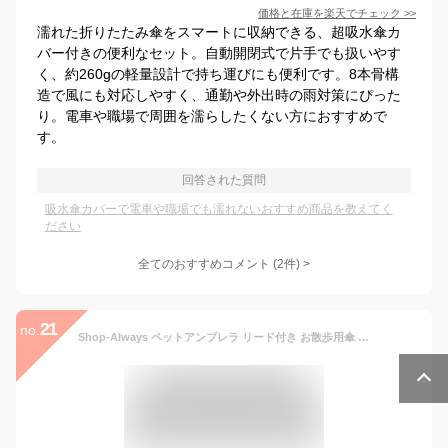
価格と在庫を
楽天
でチェック
>>
濡れた折りたたみ傘をスマートに収納できる、超吸水傘カ
バー付きの便利なセット。自動開閉式で片手でも扱いやす
く、約260gの軽量設計で持ち運びにも便利です。8本骨構
造で風にも対応しやすく、通勤や外出時の雨対策にぴった
り。電車や職場で周囲を濡らしたくない方におすすめで
す。
回答された質問
吸水傘カバーで電車や職場でも濡れないおすすめ商品を教えてく
ださい
全てのおすすめコメント
(
2
件)
>
21
no.
Shop-Always ペットアンブレラ リード付き お散歩用傘 小型犬用 ペット用 わんちゃん 便利グッズ 梅雨 雨対策 雨具 カッパ レインコート代わり ◇UM-0514