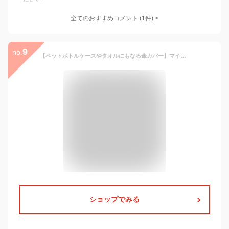
全てのおすすめコメント
(
1
件)
>
9
no.
【ペットボトルケースやタオルにもなる傘カバー】マイクロファイバー超吸水傘カバー ネイビー【送料無料】【梅雨 折りたたみ アンブレラ 吸水 持ち運べる 多目的 急な雨 持ってて安心 雨 レイン 備え 万全 台風 ゲリラ雷雨 豪雨 夕立 旅行 携帯用 鞄】
ショップでみる