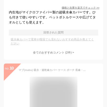
価格と在庫を
楽天
でチェック
>>
内生地がマイクロファイバー製の超吸水傘カバーです。ひ
も付きで使いやすいです。ペットボトルケースや広げてタ
オルとしても使えます。
回答された質問
吸水傘カバーで電車や職場でも濡れないおすすめ商品を教えてく
ださい
全てのおすすめコメント
(
2
件)
>
10
no.
マブ(mabu) 吸水・速乾傘カバー ケース ポーチ 長傘・折りたたみ傘どちらにも対応 紅 マイクロファイバー 肩掛けストラップ SMV-41862