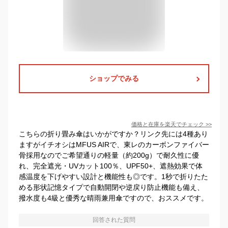
ショップでみる
価格と在庫を
楽天
でチェック
>>
こちらの折り畳み傘はいかがですか？リンク先には4種あり
ますがイチオシはMFUS AIRで、東レのカーボンファイバー
骨採用なのでご希望通りの軽量（約200g）で耐久性に優
れ、完全遮光・UVカット100％、UPF50+、遮熱効果で体
感温度を下げやすい設計と機能性も◎です。1秒で折りたた
める形状記憶タイプで自動開閉や逆戻り防止機能も備え、
撥水度も4級と優秀な晴雨兼用傘ですので、おススメです。
回答された質問