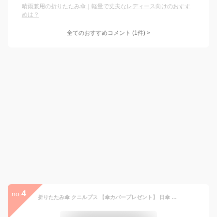
晴雨兼用の折りたたみ傘｜軽量で丈夫なレディース向けのおすす
めは？
全てのおすすめコメント
(
1
件)
>
4
no.
折りたたみ傘 クニルプス 【傘カバープレゼント】 日傘 Knirps X1 エックスワン メンズ 男性 レディース 女性 KNX04N コンパクト Navy Dot ネイビードット 晴雨兼用 軽量 大きい 折り畳み傘 丈夫全天候型