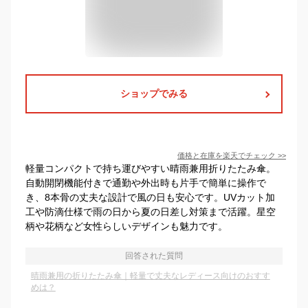
ショップでみる
価格と在庫を
楽天
でチェック
>>
軽量コンパクトで持ち運びやすい晴雨兼用折りたたみ傘。
自動開閉機能付きで通勤や外出時も片手で簡単に操作で
き、8本骨の丈夫な設計で風の日も安心です。UVカット加
工や防滴仕様で雨の日から夏の日差し対策まで活躍。星空
柄や花柄など女性らしいデザインも魅力です。
回答された質問
晴雨兼用の折りたたみ傘｜軽量で丈夫なレディース向けのおすす
めは？