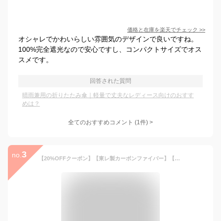
価格と在庫を
楽天
でチェック
>>
オシャレでかわいらしい雰囲気のデザインで良いですね。
100%完全遮光なので安心ですし、コンパクトサイズでオス
スメです。
回答された質問
晴雨兼用の折りたたみ傘｜軽量で丈夫なレディース向けのおすす
めは？
全てのおすすめコメント
(
1
件)
>
3
no.
【20%OFFクーポン】【東レ製カーボンファイバー】【テレビで紹介】KONCIWA 日傘 折りたたみ 1秒でたためる 【与田祐希×次世代日傘】形状記憶 完全遮光 UVカット100% 超軽量200g 大判100cm 晴雨兼用 逆戻り防止 遮熱-20℃ 自動開閉 レディース コンパクト