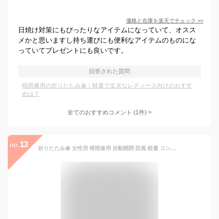
価格と在庫を
楽天
でチェック
>>
日焼け対策にもぴったりなアイテムになっていて、オスス
メかと思いますし持ち運びにも便利なアイテムのものにな
っていてプレゼントにも良いです。
回答された質問
晴雨兼用の折りたたみ傘｜軽量で丈夫なレディース向けのおすす
めは？
全てのおすすめコメント
(
1
件)
>
13
no.
折りたたみ傘 女性用 晴雨兼用 自動開閉 防風 軽量 コンパクト 合金骨 8本骨 黒膠加工 190Tポリエステル UVカット UPF30+ 星空柄 花柄 桜柄 ピンク系 ブルー系 グリーン系 赤系 防滴加工 日常使い 通勤 雨の日 夏 春夏