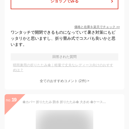
ショップでみる
価格と在庫を
楽天
でチェック
>>
ワンタッチで開閉できるものになっていて暑さ対策にもピ
ッタリかと思いますし、折り畳み式でコスパも良いかと思
います。
回答された質問
晴雨兼用の折りたたみ傘｜軽量で丈夫なレディース向けのおすす
めは？
全てのおすすめコメント
(
2
件)
>
19
no.
傘カバー 折りたたみ 防水 折りたたみ傘 大きめ 傘ケース 吸水 傘 ケース カバー付き 折り畳み傘カバー おりたたみ傘 ケース 傘袋 持ち運び 傘入れ 車 カー用品 傘ホルダー 吸水傘ケース アンブレラ かさ カバー コンパクト 折り畳み傘カバー