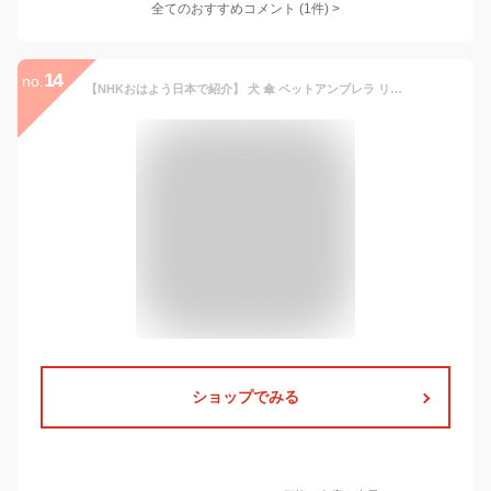
全てのおすすめコメント
(
1
件)
>
14
no.
【NHKおはよう日本で紹介】 犬 傘 ペットアンブレラ リード付き PUPPIA パピア 透明 犬用傘 ペット 散歩 雨具 レイングッズ 濡れない おしゃれ かわいい 小型犬 中型犬 反転傘 キャット ペット用品
ショップでみる