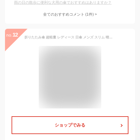
雨の日の散歩に便利な犬用の傘でおすすめはありますか？
全てのおすすめコメント
(
1
件)
>
12
no.
折りたたみ傘 超軽量 レディース 日傘 メンズ スリム 晴雨兼用 傘 シンプル 北欧 完全遮光 おしゃれ コンパクト 5本骨 炭素繊維 丈夫 UVカット 103g ミニ傘 撥水 梅雨対策 雨具 紫外線対策 耐風 日焼け対策 携帯便利 旅行 通勤 通学 母の日 プレゼント ギフト
ショップでみる