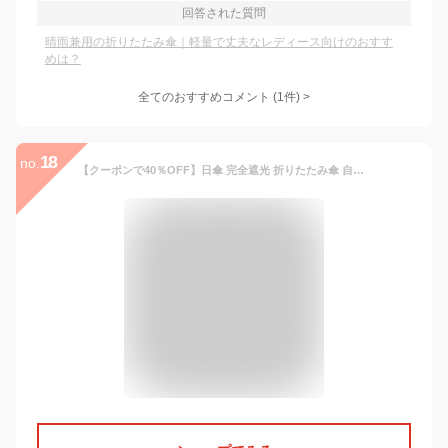
回答された質問
晴雨兼用の折りたたみ傘｜軽量で丈夫なレディース向けのおすす
めは？
全てのおすすめコメント
(
1
件)
>
18
no.
【クーポンで40％OFF】日傘 完全遮光 折りたたみ傘 自動開閉 形状記憶 3秒で畳める 傘 レディース 軽量 晴雨兼用 遮熱 涼しい -20℃ 瞬間冷却 UVカット 100% 11色展開 撥水 丈夫 耐風 ワンタッチ 折り畳み傘 フック付き おしゃれ 梅雨 暑さ対策 紫外線対策 ギフト CAVMHOT