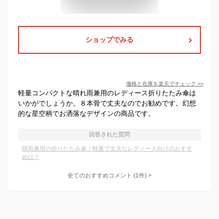
ショップでみる
価格と在庫を
楽天
でチェック
>>
軽量コンパクトな晴れ雨兼用のレディース折りたたみ傘は
いかがでしょうか。８本骨で丈夫なのでお勧めです。幻想
的な星空柄でお洒落なデザインの商品です。
回答された質問
晴雨兼用の折りたたみ傘｜軽量で丈夫なレディース向けのおすす
めは？
全てのおすすめコメント
(
1
件)
>