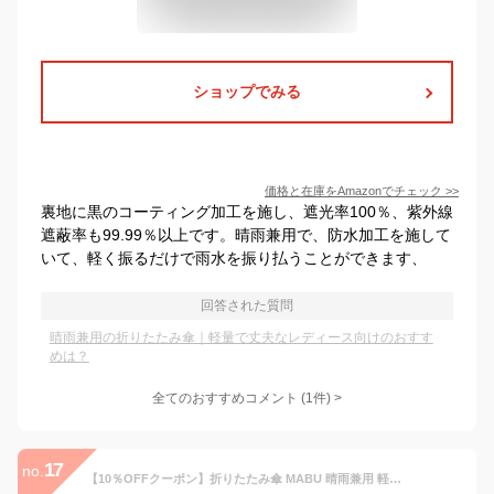
ショップでみる
価格と在庫を
Amazon
でチェック
>>
裏地に黒のコーティング加工を施し、遮光率100％、紫外線
遮蔽率も99.99％以上です。晴雨兼用で、防水加工を施して
いて、軽く振るだけで雨水を振り払うことができます、
回答された質問
晴雨兼用の折りたたみ傘｜軽量で丈夫なレディース向けのおすす
めは？
全てのおすすめコメント
(
1
件)
>
17
no.
【10％OFFクーポン】折りたたみ傘 MABU 晴雨兼用 軽い 大きい 丈夫 ワイドライト UV ミニ 65（晴雨兼用 傘 日焼け対策 折りたたみ傘 雨傘 傘 ユニセックス 6本骨 軽量 丈夫 大きめ 紫外線対策 UVカット コンパクト メンズ レディース）【送料無料】【NY】