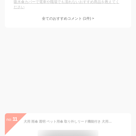
吸水傘カバーで電車や職場でも濡れないおすすめ商品を教えてく
ださい
全てのおすすめコメント
(
1
件)
>
11
no.
犬用 雨傘 透明 ペット用傘 取り外しリード機能付き 犬用雨具 ペット用 日傘 中型犬・小型犬・猫対応 直径72cm 防水防風 雨の日散歩に最適 (C Hook-1)