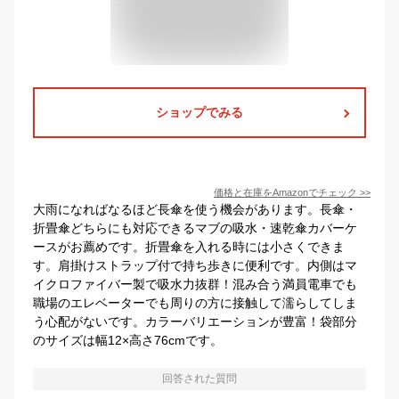
ショップでみる
価格と在庫を
Amazon
でチェック
>>
大雨になればなるほど長傘を使う機会があります。長傘・
折畳傘どちらにも対応できるマブの吸水・速乾傘カバーケ
ースがお薦めです。折畳傘を入れる時には小さくできま
す。肩掛けストラップ付で持ち歩きに便利です。内側はマ
イクロファイバー製で吸水力抜群！混み合う満員電車でも
職場のエレベーターでも周りの方に接触して濡らしてしま
う心配がないです。カラーバリエーションが豊富！袋部分
のサイズは幅12×高さ76cmです。
回答された質問