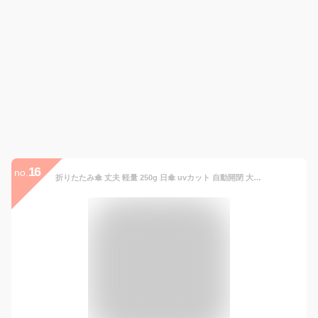
16
no.
折りたたみ傘 丈夫 軽量 250g 日傘 uvカット 自動開閉 大きい 遮光遮熱 折り畳み傘 女性 晴雨兼用 レディース 紫外線カット 6本骨 耐風撥水 コンパクト 星柄刺繍 母の日プレゼント (ブルー)