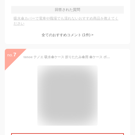
回答された質問
吸水傘カバーで電車や職場でも濡れないおすすめ商品を教えてく
ださい
全てのおすすめコメント
(
1
件)
>
7
no.
tenoe テノエ 吸水傘ケース 折りたたみ傘用 傘ケース ポーチ型 撥水 防水 アンブレラケース 傘カバー 折り畳み傘用 傘入れ 傘袋 コンパクト レディース 女性用 プレゼント プチギフト 母の日 誕生日 ホワイトデー 記念品 北欧 デザイン レモン アイス 柄 通販 専門店