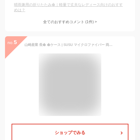
晴雨兼用の折りたたみ傘｜軽量で丈夫なレディース向けのおすす
めは？
全てのおすすめコメント
(
1
件)
>
5
no.
山崎産業 長傘 傘ケース | SUSU マイクロファイバー 両面 給水 傘袋 濡れたまま 取っ手付き 車内用 雨の日 移動 黒 傘入れ 移動 吸水傘ケース 雨 傘カバー 通学 通勤 カバー 傘 ケース なががさ
ショップでみる