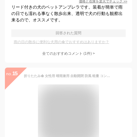
価格と在庫を
楽天
でチェック
>>
リード付きの犬のペットアンブレラです。装着が簡単で雨
の日でも濡れる事なく散歩出来、透明で犬の行動も観察出
来るので、オススメです。
回答された質問
雨の日の散歩に便利な犬用の傘でおすすめはありますか？
全てのおすすめコメント
(
1
件)
>
15
no.
折りたたみ傘 女性用 晴雨兼用 自動開閉 防風 軽量 コンパクト 合金骨 8本骨 黒膠加工 190Tポリエステル UVカット UPF30+ 星空柄 花柄 桜柄 ピンク系 ブルー系 グリーン系 赤系 防滴加工 日常使い 通勤 雨の日 夏 春夏