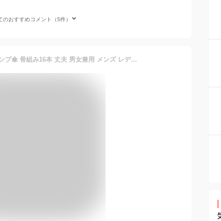
てのおすすめコメント（5件）
スライドカバー付き傘 ジャンプ傘 骨組み16本 丈夫 男女兼用 メンズ レディース 通勤通学 お出かけ カバー付き傘 雨 傘 雨具 ゴルフ傘 ストレート ステッキ ゴルフ エミリースタイル emilystyle 140