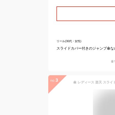
リール(30代・女性)
スライドカバー付きのジャンプ傘な
全
3
no.