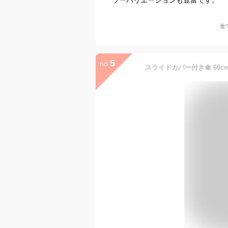
全
5
no.