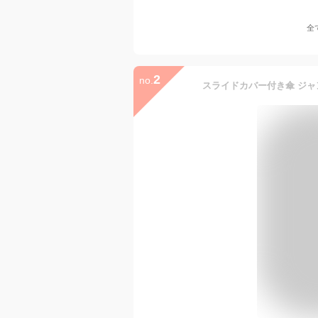
全
2
no.