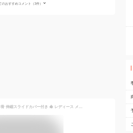
てのおすすめコメント（3件）
送料無料 カバー付き傘 16本骨 伸縮スライドカバー付き 傘 レディース メンズ かさ 長傘 風に強い 防水 ワンタッチ 頑丈 丈夫 撥水 軽量 日焼け防止 紫外線対策 グラスファイバー 伸縮スライドカバー付き傘 カバー付き傘 16骨 コンパクト 折りたたみ 風に強い 防水 車用傘