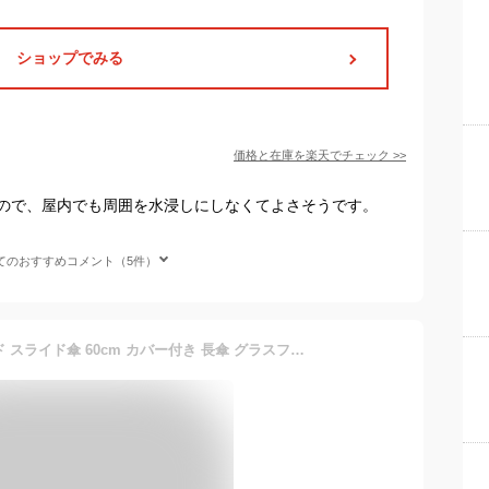
ショップでみる
価格と在庫を
楽天
でチェック
>>
ので、屋内でも周囲を水浸しにしなくてよさそうです。
てのおすすめコメント（5件）
傘 レディース 楽天 スライド スライド傘 60cm カバー付き 長傘 グラスファイバー エチケット エチケット傘 ジャンプ傘 撥水カバー付き 撥水 雨具 雨傘 ビジネス 通勤 通学 プレゼント 贈り物