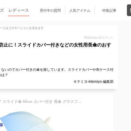
ズ
レディース
受付中の質問
人気アイテム
特集記事
ージはプロモーションを含みます
5690
View
32
コメント
防止に！スライドカバー付きなどの女性用長傘のおす
くないのでカバー付きの傘を探しています。スライドカバーや布ケース付
めは？
キテミヨ-kitemiyo-編集部
傘 レディース 楽天 スライド スライド傘 60cm カバー付き 長傘 グラスファイバー エチケット エチケット傘 UV ジャンプ傘 撥水カバー付き グラデーション 雨具 雨傘 ビジネス 通勤 通学 プレゼント 贈り物