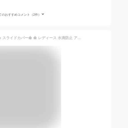
てのおすすめコメント（2件）
スライドカバー付き傘 60cm スライドカバー傘 傘 レディース 水滴防止 アンブレラ 雨傘 ジャンプ傘 ワンタッチ傘 かさ カサ おしゃれ かわいい プレゼント COLORSOL