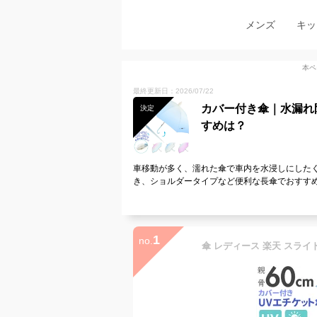
メンズ
キッ
本ペ
最終更新日：2026/07/22
カバー付き傘｜水漏れ
決定
すめは？
車移動が多く、濡れた傘で車内を水浸しにした
き、ショルダータイプなど便利な長傘でおすす
1
no.