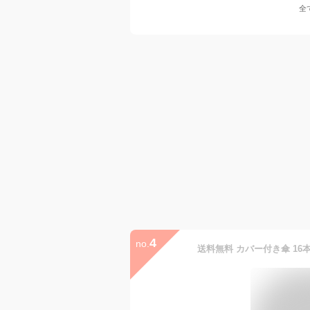
全
4
no.