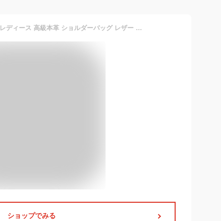
[Kyoei-Tech] ハンドバッグ レディース 高級本革 ショルダーバッグ レザー フォーマルバッグ 肩掛け 斜め掛け スカーフ付き カバン 超軽量 592g 自立性 仕事用 ビジネス 通勤通学 デート(ホワイト)
ショップでみる