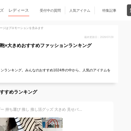
ズ
レディース
受付中の質問
人気アイテム
特集記事
ージはプロモーションを含みます
最終更新日：2026/07/29
/鞄×大きめおすすめファッションランキング
ョンランキング。みんなのおすすめ1024件の中から、人気のアイテムを
！
おすすめランキング
ぬいぐるみ バッグ ショルダー 持ち運び 推し 推し活グッズ 大きめ 見せバッグ 20cmぬい 2体 大人 透明 大容量 縫い包みポーチ ヲタク お出掛け 収納