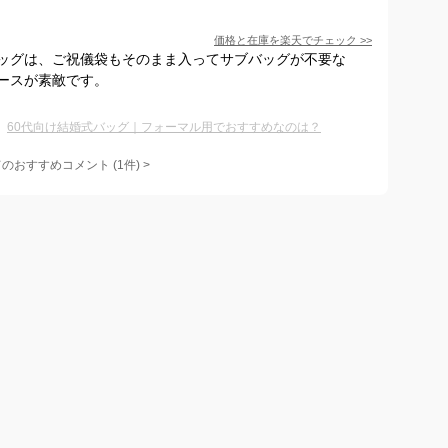
価格と在庫を
楽天
でチェック
>>
ッグは、ご祝儀袋もそのまま入ってサブバッグが不要な
ースが素敵です。
60代向け結婚式バッグ｜フォーマル用でおすすめなのは？
てのおすすめコメント
(
1
件)
>