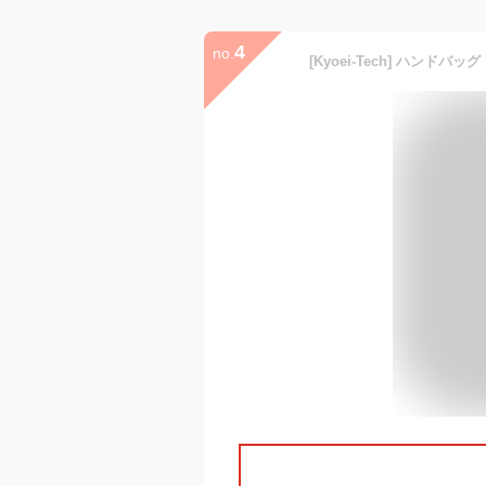
4
no.