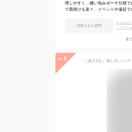
理しやすく、縫い包みポーチ仕様で
で肩掛けも楽々、イベントや遠征で
大きめぬ
回答された質問
ッグのお
全
2
no.