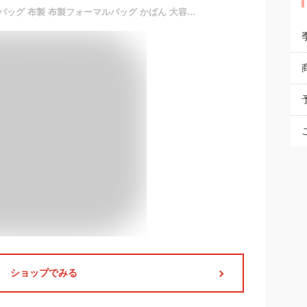
ちょっと大きめ フォーマルバッグ 布製 布製フォーマルバッグ かばん 大容量 撥水 レディースバッグ 冠婚葬祭バッグ 大き目 撥水加工 喪服 礼服 ブラックフォーマル 布製バッグ 鞄 小物 バッグ 結婚式 葬儀 葬式 法事 弔事
ショップでみる