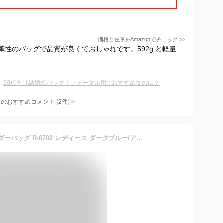
価格と在庫を
Amazon
でチェック
>>
性のバッグで品質が良くておしゃれです。592g と軽量
60代向け結婚式バッグ｜フォーマル用でおすすめなのは？
てのおすすめコメント
(
2
件)
>
[キタムラ] 斜め掛け ショルダーバッグ R-0702 レディース ダークブルー/アイボリー [紺] 10911