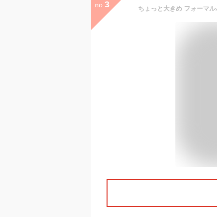
3
no.