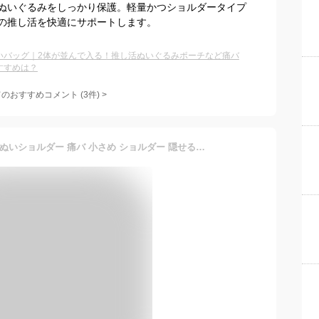
ぬいぐるみをしっかり保護。軽量かつショルダータイプ
の推し活を快適にサポートします。
いバッグ｜2体が並んで入る！推し活ぬいぐるみポーチなど痛バ
すすめは？
てのおすすめコメント
(
3
件)
>
＼楽天1位／ 推し活 バッグ ぬいショルダー 痛バ 小さめ ショルダー 隠せる ぬいぐるみ バッグ 透明 ムチュムチュ 15cm 20cm 推し入れ 痛バッグ ぬいバッグ ポーチ 2体 つれてってぬいショルダー 推し活グッズ ぬいポーチ 肩掛け コジット muchumuchu