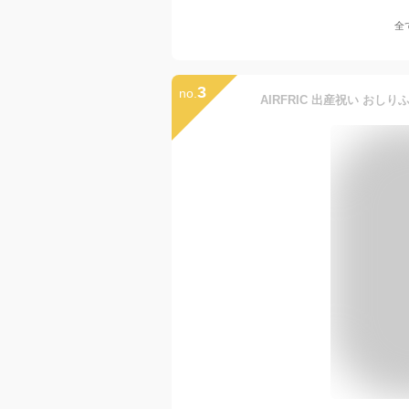
全
3
no.