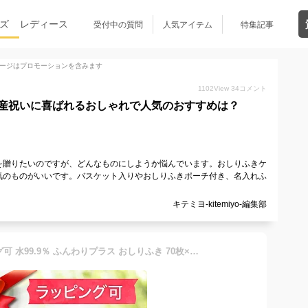
ズ
レディース
受付中の質問
人気アイテム
特集記事
ージはプロモーションを含みます
1102
View
34
コメント
産祝いに喜ばれるおしゃれで人気のおすすめは？
を贈りたいのですが、どんなものにしようか悩んでいます。おしりふきケ
気のものがいいです。バスケット入りやおしりふきポーチ付き、名入れふ
キテミヨ-kitemiyo-編集部
大容量でお得! ★ ラッピング可 水99.9％ ふんわりプラス おしりふき 70枚×15個パック (1050枚） 出産祝い ギフト コストコ COSTCO レック LEC 送料無料 99．9