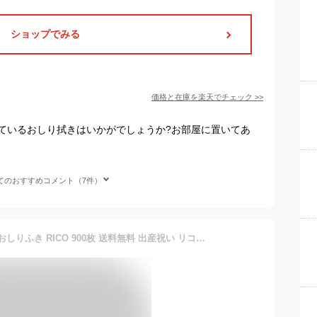
ショップでみる
価格と在庫を
楽天
でチェック
>>
ているおしり拭きはいかがでしょうか?お部屋に置いてあ
てのおすすめコメント（7件）
大人気 ★ NEW！コストコ おしりふき RICO 900枚 送料無料 出産祝い リコ ベビーワイプ 厚手 介護 リコ 楽天 実用的 人気 値段 比較 おすすめ