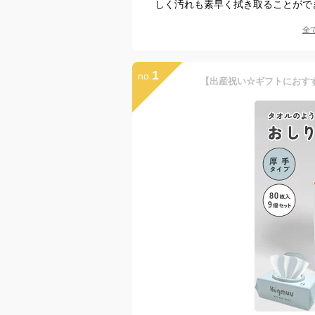
しく汚れも素早く拭き取ることがで
全
1
no.