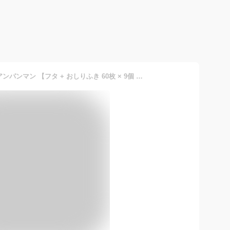
レック 公式 お得なセット アンパンマン 【フタ + おしりふき 60枚 × 9個 】セット 送料無料 除菌 ノンアルコール シート ベビー 贈り物 出産祝い アルコールフリー レック アンパンマン あんぱんまん おしりふき お尻拭き