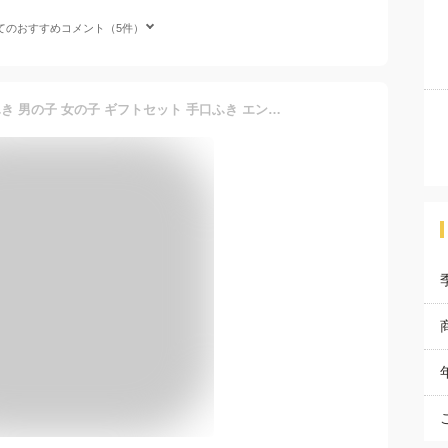
てのおすすめコメント（5件）
AIRFRIC 出産祝い おしりふき 男の子 女の子 ギフトセット 手口ふき エンボス加工 厚手 無添加 無香料 ノンアルコール 蓋つき 水分多め やわらか 大判 純水 99％ 赤ちゃん ベビー 超厚手 極厚 新生児 育児 子育て Atsude シリーズ