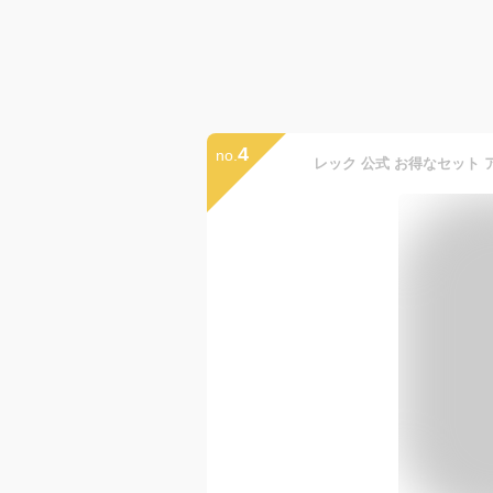
4
no.