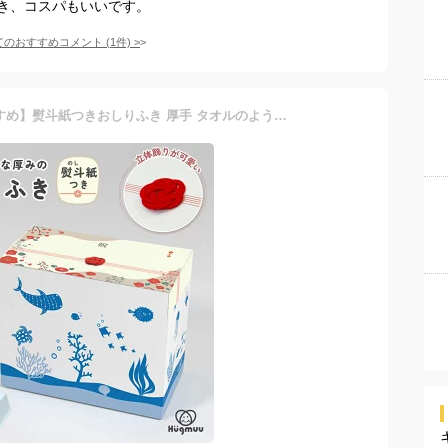
き、コスパもいいです。
てのおすすめコメント
(
1
件)
>
【出産祝い☆ギフトにおすすめ】熨斗紙つきおしりふき 厚手 タオルのような厚み 大判 蓋付き 80枚入り 9個セット ギフト 出産祝い ウェットティッシュ おてふき 体拭き 手口ふき おしり拭き お尻拭き お尻ふき 水分たっぷり 無添加 シート Hugmuu ハグムー