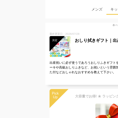
メンズ
キッ
本ペ
最終更新日：2026/07/28
おしり拭きギフト｜出
決定
出産祝いに必ず使うであろうおしりふきギフト
ーキや高級おしりふきなど、お祝いという雰囲
た付などおしゃれなおすすめを教えて下さい。
Pick
Up