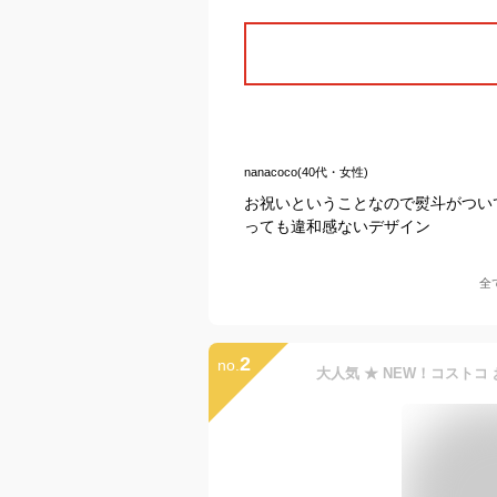
nanacoco(40代・女性)
お祝いということなので熨斗がつい
っても違和感ないデザイン
全
2
no.