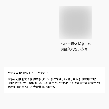
ベビー用体拭き｜お
風呂入れない赤ちゃ
んに！厚手や大判の
体拭きシートのおす
すめは？
キテミヨ-kitemiyo-
キッズ
赤ちゃん用 おてふき 体拭き グーン 肌にやさしい おしりふき 詰替用 70枚
×10P グーン 大王製紙 おしりふき 厚手 ベビー用品 ノンアルコール 詰替用 つ
めかえ 肌にやさしい 大容量 エリエール