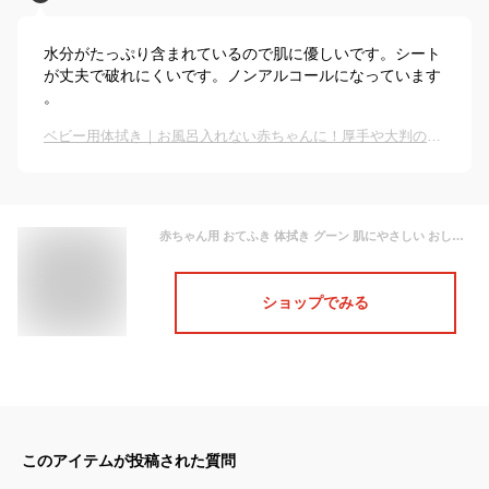
水分がたっぷり含まれているので肌に優しいです。シート
が丈夫で破れにくいです。ノンアルコールになっています
。
ベビー用体拭き｜お風呂入れない赤ちゃんに！厚手や大判の体拭きシートのおすすめは？
赤ちゃん用 おてふき 体拭き グーン 肌にやさしい おしりふき 詰替用 70枚×10P グーン 大王製紙 おしりふき 厚手 ベビー用品 ノンアルコール 詰替用 つめかえ 肌にやさしい 大容量 エリエール
ショップでみる
このアイテムが投稿された質問