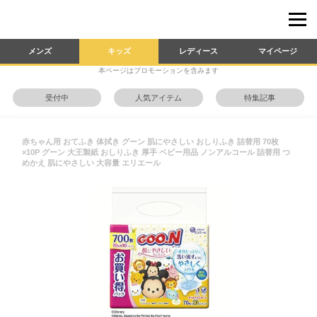
メンズ
キッズ
レディース
マイページ
本ページはプロモーションを含みます
受付中
人気アイテム
特集記事
赤ちゃん用 おてふき 体拭き グーン 肌にやさしい おしりふき 詰替用 70枚
×10P グーン 大王製紙 おしりふき 厚手 ベビー用品 ノンアルコール 詰替用 つ
めかえ 肌にやさしい 大容量 エリエール