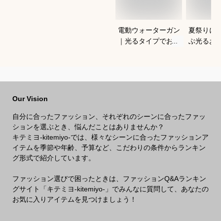
電動ウォーターガン
夏祭りに
｜光るタイプでおす
ぶ光るお
すめなのは？
すすめは
Our Vision
自分に合ったファッション、それぞれのシーンに合ったファッ
ションを選ぶとき、悩んだことはありませんか？
キテミヨ-kitemiyo-では、様々なシーンに合ったファッションア
イテムを季節や年齢、予算など、こだわりの条件からランキン
グ形式で紹介しています。
ファッション選びで困ったときは、ファッションQ&Aランキン
グサイト「キテミヨ-kitemiyo-」でみんなに質問して、あなたの
お気に入りアイテムを見つけましょう！