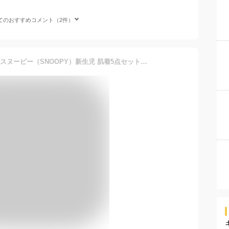
てのおすすめコメント（2件）
【送料無料】【5点セット】スヌーピー（SNOOPY）新生児 肌着5点セット（短肌着・コンビ肌着）当店オリジナル 綿100％ ベビー 肌着 ベビー 服 半袖 赤ちゃん 子供 男の子 女の子 出産準備 キャラクター【WEB限定】フライス素材 かわいい 出産祝い