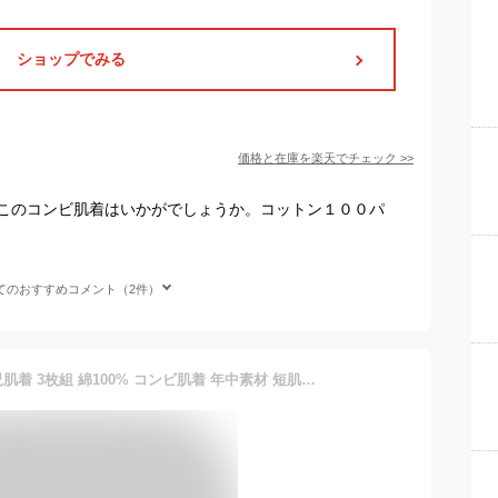
ショップでみる
価格と在庫を
楽天
でチェック
>>
このコンビ肌着はいかがでしょうか。コットン１００パ
てのおすすめコメント（2件）
【LINE追加5%OFF】新生児肌着 3枚組 綿100% コンビ肌着 年中素材 短肌着 コンビ 肌着 出産準備 セット 半袖 長袖 男の子 女の子 赤ちゃん ベビー 新生児