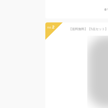
全
2
no.