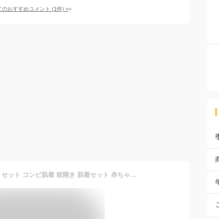
てのおすすめコメント
(
1
件)
>
[PEACE TIME] 新生児 肌着 セット コンビ肌着 前開き 肌着セット 赤ちゃん (コンビ肌着 ブルー 3枚セット)