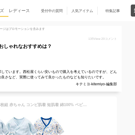
ズ
レディース
受付中の質問
人気アイテム
特集記事
ージはプロモーションを含みます
135
View
20
コメント
おしゃれなおすすめは？
探しています。西松屋くらい安いもので購入を考えているのですが、どん
の良さなど、実際に使ってみて良かったものなども知りたいです。
キテミヨ-kitemiyo-編集部
Litchii Guusii 新生児肌着 6枚組 赤ちゃん コンビ肌着 短肌着 綿100% ベビー服 長袖ロンパース カバーオール ロンパース 前開きタイプ 肌着パジャマ 可愛いプリント 通年素材 ブルー