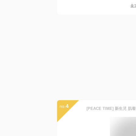
全
4
no.