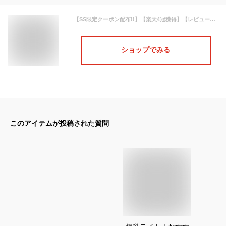
【SS限定クーポン配布!!】【楽天4冠獲得】【レビュー2900件突破】 授乳ライト 充電式 ナイトライト 常夜灯 卓上 間接照明 ベッドライト ベッドサイドランプ 防災 ライト 子供部屋 寝室 読書灯 ポータブル コードレス 持ち運び 枕元 かわいい 送料無料 Latuna
ショップでみる
このアイテムが投稿された質問