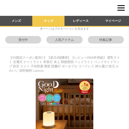
メンズ
キッズ
レディース
マイページ
本ページはプロモーションを含みます
受付中
人気アイテム
特集記事
【SS限定クーポン配布!!】【楽天4冠獲得】【レビュー2900件突破】 授乳ライ
ト 充電式 ナイトライト 常夜灯 卓上 間接照明 ベッドライト ベッドサイドラン
プ 防災 ライト 子供部屋 寝室 読書灯 ポータブル コードレス 持ち運び 枕元 か
わいい 送料無料 Latuna