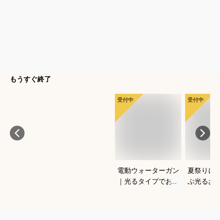
もうすぐ終了
受付中
受付中
電動ウォーターガン
夏祭りに
｜光るタイプでおす
ぶ光るお
すめなのは？
すすめは