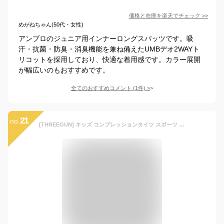
価格と在庫を
楽天
でチェック
>>
めがねちゃん(50代・女性)
アンブロのジュニア用インナーロングスパッツです。吸
汗・抗菌・防臭・消臭機能を兼ね備えたUMBデオ2WAYト
リコットを採用しており、快適な着用感です。カラー展開
が幅広いのもおすすめです。
全てのおすすめコメント
(
1
件)
>
21
no.
[THREEGUN] キッズ コンプレッションタイツ スポーツ タイツ トレーニングウェア ジュニア 着圧レギンス 速乾 スパッツ 子供 冷感 [UVカット・男女兼用](3339blk-140)