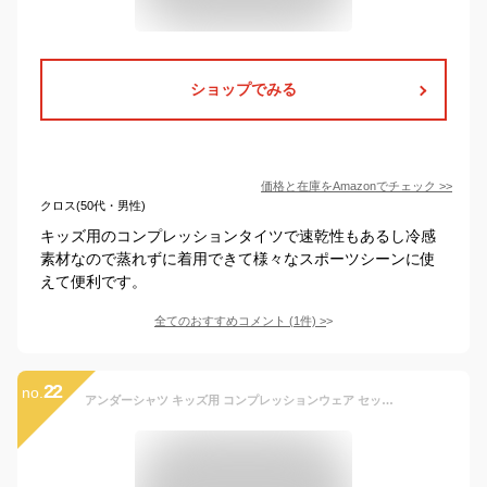
ショップでみる
価格と在庫を
Amazon
でチェック
>>
クロス(50代・男性)
キッズ用のコンプレッションタイツで速乾性もあるし冷感
素材なので蒸れずに着用できて様々なスポーツシーンに使
えて便利です。
全てのおすすめコメント
(
1
件)
>
22
no.
アンダーシャツ キッズ用 コンプレッションウェア セット スポーツ インナー ウェア 上下セット 長袖 タイツ ロングパンツ アンダーウェア 上着 スパッツ メンズ 高機能 春 夏 秋 吸汗速乾 インナー ランニング マラソン バスケットボール サッカー ゴルフ フィットネス