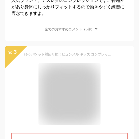
人気ブランド、アスレタのコンプレッションです。伸縮性
があり身体にしっかりフィットするので動きやすく練習に
専念できますよ。
全てのおすすめコメント（5件）
3
no.
ゆうパケット対応可能！ヒュンメル キッズ コンプレッション ロングタイツ hummel JR. ロングフィットインナーパンツ ジュニア 子供 スパッツ アンダーウェア 吸汗速乾 スポーツウェア トレーニング ウェア 部活 クラブ 得割20 HJP6039LP