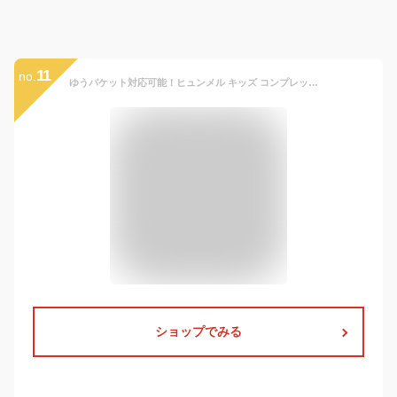
11
no.
ゆうパケット対応可能！ヒュンメル キッズ コンプレッション ロングタイツ hummel JR. ロングフィットインナーパンツ ジュニア 子供 スパッツ アンダーウェア 吸汗速乾 スポーウェア トレーニング ウェア 部活 クラブ 2022春夏新作 得割20 HJP6039LP
ショップでみる