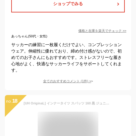
ショップでみる
価格と在庫を
楽天
でチェック
>>
あっちゃん(50代・女性)
サッカーの練習に一枚履くだけでよい、コンプレッション
ウェア。伸縮性に優れており、締め付け感がないので、初
めてのお子さんにもおすすめです。ストレスフリーな履き
心地がよく、快適なサッカーライフをサポートしてくれま
す。
全てのおすすめコメント
(
1
件)
>
18
no.
[UH OriginaL] インナータイツ スパッツ 160 黒 ジュニア [ UPF50+ UVカット率99.8% 吸汗速乾 ] サッカー レギンス SLP-160BK