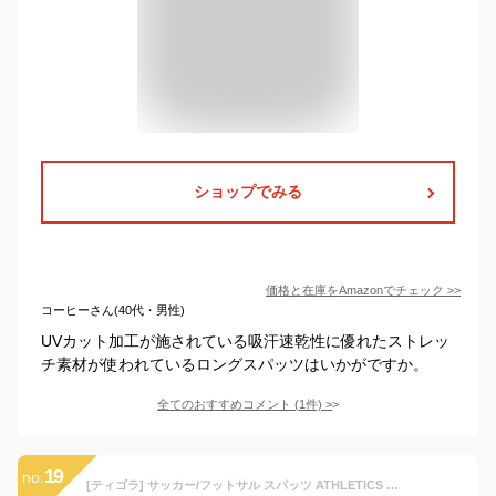
ショップでみる
価格と在庫を
Amazon
でチェック
>>
コーヒーさん(40代・男性)
UVカット加工が施されている吸汗速乾性に優れたストレッ
チ素材が使われているロングスパッツはいかがですか。
全てのおすすめコメント
(
1
件)
>
19
no.
[ティゴラ] サッカー/フットサル スパッツ ATHLETICS コンプレッション ロングタイツ ジュニア(キッズ・子供) 160CM ブラック