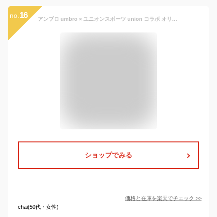
16
no.
アンブロ umbro × ユニオンスポーツ union コラボ オリジナル ジュニア ロングスパッツ UAA9610UJP
ショップでみる
価格と在庫を
楽天
でチェック
>>
chai(50代・女性)