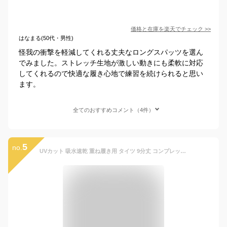
価格と在庫を
楽天
でチェック
>>
はなまる(50代・男性)
怪我の衝撃を軽減してくれる丈夫なロングスパッツを選ん
でみました。ストレッチ生地が激しい動きにも柔軟に対応
してくれるので快適な履き心地で練習を続けられると思い
ます。
全てのおすすめコメント（4件）
5
no.
UVカット 吸水速乾 重ね履き用 タイツ 9分丈 コンプレッション タイツ ロング キッズ ジュニア 子供 子ども インナー スポーツ バスケ サッカー 無地 男の子 女の子 130 140 150 160 黒 130-160cm 9619080 【CL】