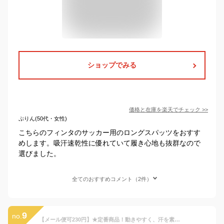
ショップでみる
価格と在庫を
楽天
でチェック
>>
ぷりん(50代・女性)
こちらのフィンタのサッカー用のロングスパッツをおすす
めします。吸汗速乾性に優れていて履き心地も抜群なので
選びました。
全てのおすすめコメント（2件）
9
no.
【メール便可230円】★定番商品！動きやすく、汗を素早く吸収発散★【ヒュンメル hummel】【ウェア】 ジュニア用フィット インナーロングパンツ 子供 こども 小学生 サッカー フットサル トレーニング コンプレッション アンダーウェア タイツ スパッツ HJP6039LP [230916]