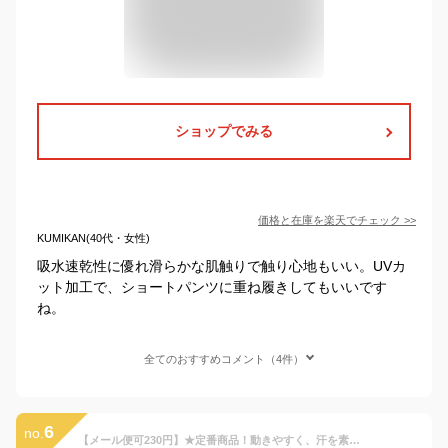
ショップでみる
価格と在庫を
楽天
でチェック
>>
KUMIKAN(40代・女性)
吸水速乾性に優れ滑らかな肌触りで触り心地もいい。UVカ
ット加工で、ショートパンツに重ね履きしてもいいです
ね。
全てのおすすめコメント（4件）
6
no.
【メール便可230円】★定番商品！動きやすく、汗を素早く吸収発散★【ヒュンメル hummel】【ウェア】 ジュニア用フィット インナーロングパンツ 子供 こども 小学生 サッカー フットサル トレーニング コンプレッション アンダーウェア タイツ スパッツ HJP6039LP [230916]