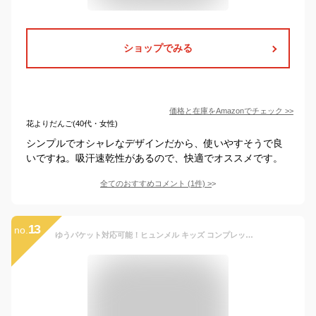
ショップでみる
価格と在庫を
Amazon
でチェック
>>
花よりだんご(40代・女性)
シンプルでオシャレなデザインだから、使いやすそうで良
いですね。吸汗速乾性があるので、快適でオススメです。
全てのおすすめコメント
(
1
件)
>
13
no.
ゆうパケット対応可能！ヒュンメル キッズ コンプレッション ロングタイツ hummel JR. ロングフィットインナーパンツ ジュニア 子供 スパッツ アンダーウェア 吸汗速乾 スポーツウェア トレーニング ウェア 部活 クラブ 得割20 HJP6039LP