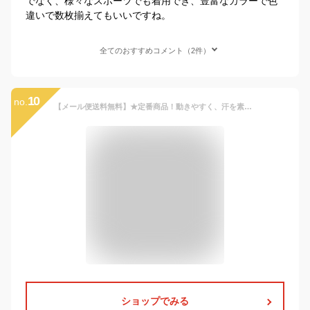
でなく、様々なスポーツでも着用でき、豊富なカラーで色
違いで数枚揃えてもいいですね。
全てのおすすめコメント（2件）
10
no.
【メール便送料無料】★定番商品！動きやすく、汗を素早く吸収発散★【ヒュンメル hummel】【ウェア】 ジュニア用フィット インナーロングパンツ 子供 こども 小学生 サッカー フットサル トレーニング コンプレッション アンダーウェア タイツ スパッツ HJP6039LP [230916]
ショップでみる