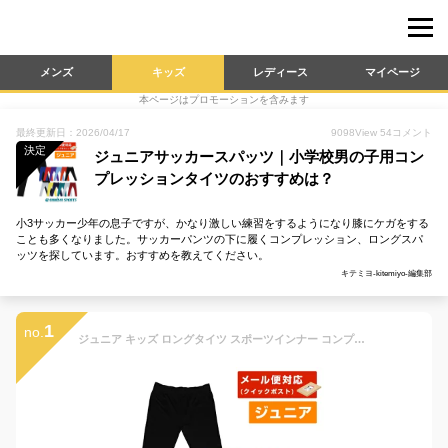
メンズ
キッズ
レディース
マイページ
本ページはプロモーションを含みます
最終更新日：2026/04/17
9098
View
54
コメント
決定
ジュニアサッカースパッツ｜小学校男の子用コン
プレッションタイツのおすすめは？
小3サッカー少年の息子ですが、かなり激しい練習をするようになり膝にケガをする
ことも多くなりました。サッカーパンツの下に履くコンプレッション、ロングスパ
ッツを探しています。おすすめを教えてください。
キテミヨ-kitemiyo-編集部
1
no.
ジュニア キッズ ロングタイツ スポーツインナー コンプレッションウェア ランニング 陸上 サッカー フットサル テニス 防寒 ロングスパッツ ECJ-02 (12色)アールズコート