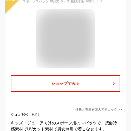
スポーツスパッツ 10分丈 キッズ 接触冷感 UV加工 ナイロン 日本製 黒 120 135 150 160サイズ コンプレッションパンツ 重ね履き可 男女両用 ロングスパッツ 肌着 サポーター ジュニア サッカー ランニング バスケット ラグビー ダンス お祭り ウォーキング ヨガ バレエ
ショップでみる
価格と在庫を
楽天
でチェック
>>
クロス(50代・男性)
キッズ・ジュニア向けのスポーツ用のスパッツで、接触冷
感素材でUVカット素材で男女兼用で着こなせます。