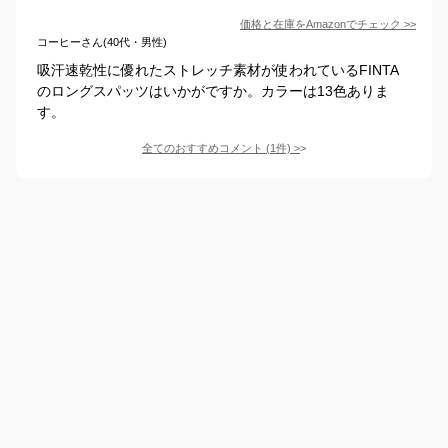
価格と在庫を
Amazon
でチェック
>>
コーヒーさん(40代・男性)
吸汗速乾性に優れたストレッチ素材が使われているFINTA
のロングスパッツはいかがですか。カラーは13色ありま
す。
全てのおすすめコメント
(
1
件)
>