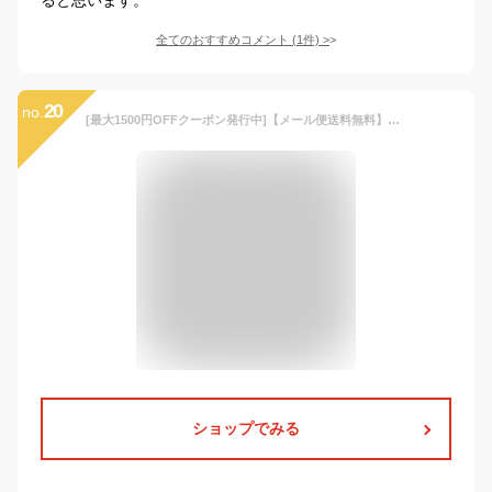
全てのおすすめコメント
(
1
件)
>
20
no.
[最大1500円OFFクーポン発行中]【メール便送料無料】★チーム対応★【UMBRO アンブロ】【ウェア】サッカー ジュニア タイツ インナーロングスパッツ 冬用 防寒 吸汗 消臭 抗菌 防臭 UAA9310JP クリスマス プレゼント
ショップでみる