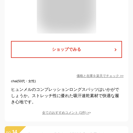
ショップでみる
価格と在庫を
楽天
でチェック
>>
chai(50代・女性)
ヒュンメルのコンプレッションロングスパッツはいかがで
しょうか。ストレッチ性に優れた吸汗速乾素材で快適な履
き心地です。
全てのおすすめコメント
(
1
件)
>
14
no.