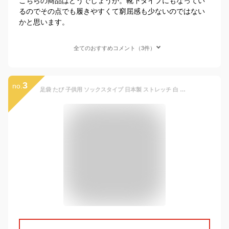
こちらの商品はどうでしょうか。靴下タイプにもなってい
るのでその点でも履きやすくて窮屈感も少ないのではない
かと思います。
全てのおすすめコメント（3件）
3
no.
足袋 たび 子供用 ソックスタイプ 日本製 ストレッチ 白 無地 こはぜ無し ガクヤ 楽屋足袋 七五三 踊り 舞台 お宮参り 3歳 5歳 7歳 女の子 男の子 キッズ ジュニア ボーイズ ガールズ 着物 和服 和装 草履 下駄 雪駄 靴下 お買い物マラソン