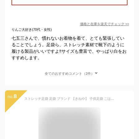
価格と在庫を
楽天
でチェック
>>
りんご大好き(70代・女性)
七五三さんで、慣れないお着物を着て、とても緊張してい
ることでしょう。足袋ら、ストレッチ素材で靴下のように
履ける製品がいいですよ‼️サイズも豊富で、やっぱり白をお
すすめします。
全てのおすすめコメント（2件）
8
no.
ストレッチ足袋 足袋 ブランド 【きねや】 子供足袋 こはぜがないから履きやすい♪ 七五三 3歳 5歳 7歳 【13cm〜22cm】 ストレッチ 礼装 おしゃれ 通年用 子供 女児 男児 学芸会 子供会 メール便3足までOK！ tabi-kdm01