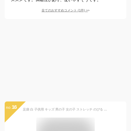
全てのおすすめコメント
(
1
件)
>
16
no.
足袋 白 子供用 キッズ 男の子 女の子 ストレッチ のびる 底スリップ止付 S（13〜14cm） M（15〜16cm） L（17〜18cm） LL（19〜20cm） 3L（21〜22cm） 七五三 お正月 着物 きもの 和装 和服