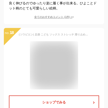
良く伸びるのでゆったり楽に履く事が出来る。ひよことド
ット柄のとても可愛らしい絵柄。
全てのおすすめコメント
(
1
件)
>
18
no.
(ソウビエン) 足袋 こども ソックス ストレッチ 滑り止め付き 足袋ソックス 子供 七五三 日本製 白 女児 男児 スリップ止 tabi341k 15~16cm
ショップでみる