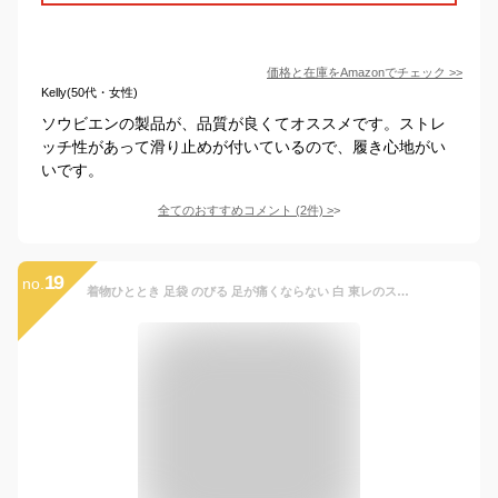
価格と在庫を
Amazon
でチェック
>>
Kelly(50代・女性)
ソウビエンの製品が、品質が良くてオススメです。ストレ
ッチ性があって滑り止めが付いているので、履き心地がい
いです。
全てのおすすめコメント
(
2
件)
>
19
no.
着物ひととき 足袋 のびる 足が痛くならない 白 東レのストレッチ たび 足に優しい 履きやすい レディース 女性 sutorettitabi M 22.5cm 23cm 23.5cm