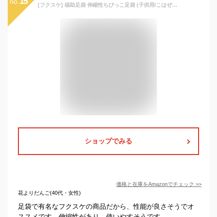
15
no.
[フクスケ] 福助足袋 伸縮性ちびっこ足袋 (子供用/こはぜ無し/ナイロントリコット編み) 1足組 キッズ 白 日本 15-(15~16cm) (FREE サイズ)
ショップでみる
価格と在庫を
Amazon
でチェック
>>
花よりだんご(40代・女性)
足袋で有名なフクスケの商品だから、性能が良さそうでオ
ススメです。伸縮性があり、使いやすそうです。