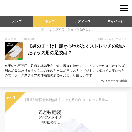
メンズ
キッズ
レディース
マイページ
本ページはプロモーションを含みます
最終更新日：2024/10/02
1808
View
38
コメント
決定
【男の子向け】履き心地がよくストレッチの効い
たキッズ用の足袋は？
息子の七五三用に足袋を準備予定です。履き心地がいいストレッチのきいたキッズ
用の足袋はありますか？上の子のときに足首にスナップがすぐに取れて大変だった
ので、ソックスタイプの伸縮性のあるもだとより嬉しいです。
キテミヨ-kitemiyo-編集部
1
no.
【普通郵便限定送料無料】こども足袋白 ストレッチ足袋 12/13/14/15/16/17/18/19/20/21/22cm【口ゴムソックス】【七五三 子供 キッズ】