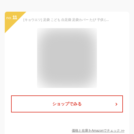
11
no.
[キョウエツ] 足袋 こども 白足袋 足袋カバー たび 子供 (15-16cm)
ショップでみる
価格と在庫を
Amazon
でチェック
>>