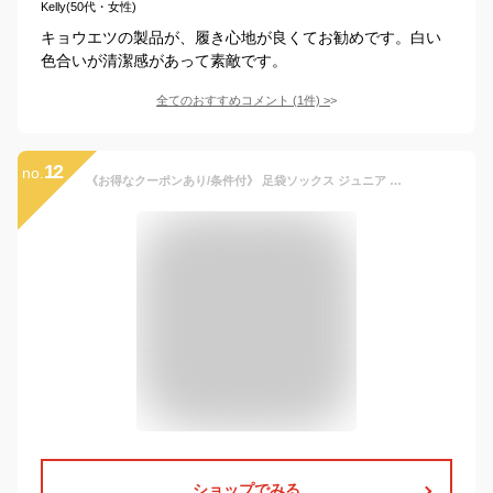
Kelly(50代・女性)
キョウエツの製品が、履き心地が良くてお勧めです。白い
色合いが清潔感があって素敵です。
全てのおすすめコメント
(
1
件)
>
12
no.
《お得なクーポンあり/条件付》 足袋ソックス ジュニア キッズ こども 男 女の子 靴下 くるぶし 無地 目立つ 日本製
ショップでみる