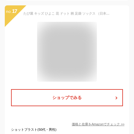
17
no.
たび屋 キッズ ひよこ 花 ドット 柄 足袋 ソックス （日本製 子供 靴下） 13-18cm ミント
ショップでみる
価格と在庫を
Amazon
でチェック
>>
ショットブラスト(50代・男性)