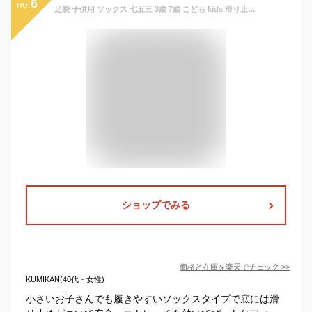
6
no.
足袋 子供用 ソックス 七五三 3歳 7歳 こども kids 滑り止め 5歳 幼稚園 保育園 発表会 小物 白
ショップでみる
価格と在庫を
楽天
でチェック
>>
KUMIKAN(40代・女性)
小さいお子さんでも履きやすいソックスタイプで底には滑