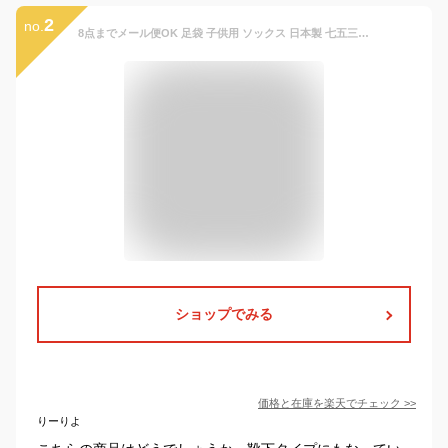
2
no.
8点までメール便OK 足袋 子供用 ソックス 日本製 七五三 3歳 7歳 こども kids 滑り止め 5歳 幼稚園 保育園 発表会 ストレッチ 滑り止め 子供足袋 白
ショップでみる
価格と在庫を
楽天
でチェック
>>
りーりよ