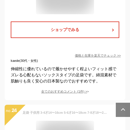
ショップでみる
価格と在庫を
楽天
でチェック
>>
kaede(30代・女性)
伸縮性に優れているので履かせやすく程よいフィット感で
ズレる心配もないソックスタイプの足袋です。綿混素材で
肌触りも良く安心の日本製なのでおすすめです。
全てのおすすめコメント
(
1
件)
>
24
no.
足袋 子供用 3-4才14〜16cm 5-6才16〜18cm 7-8才18〜20cm 紺色かかし柄 こども足袋 七五三 着物 3歳 5歳 7歳 男の子 男児