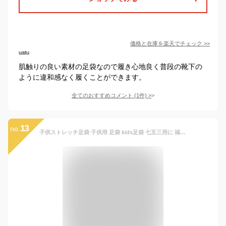
価格と在庫を
楽天
でチェック
>>
uatu
肌触りの良い素材の足袋なので履き心地良く普段の靴下の
ように違和感なく履くことができます。
全てのおすすめコメント
(
1
件)
>
13
no.
子供ストレッチ足袋 子供用 足袋 kids足袋 七五三用に 福助足袋シリーズ 福助取り寄せ商品