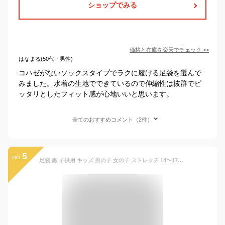
ショップでみる
価格と在庫を
楽天
でチェック
>>
はなまる(50代・男性)
コハゼがないソックスタイプでラクに履ける足袋を選んで
みました。水着の生地でできているので伸縮性は抜群でピ
ッタリとしたフィット感が心地いいと思います。
全てのおすすめコメント（2件）
5
no.
足袋 黒 子供用 キッズ 男の子 女の子 ストレッチ 14〜17cm 18〜21cm 七五三 お正月 着物 日本製 男児 女児 無地 のびる 裏白 黒色