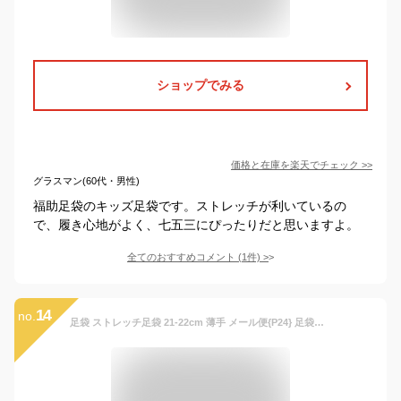
ショップでみる
価格と在庫を
楽天
でチェック
>>
グラスマン(60代・男性)
福助足袋のキッズ足袋です。ストレッチが利いているの
で、履き心地がよく、七五三にぴったりだと思いますよ。
全てのおすすめコメント
(
1
件)
>
14
no.
足袋 ストレッチ足袋 21-22cm 薄手 メール便{P24} 足袋ソックス 靴下 ソックス たび キッズ 子供 子供用 レディース ストレッチ タビ 七五三 753 女の子 男の子 3歳 5歳 7歳 滑り止め付き 着物