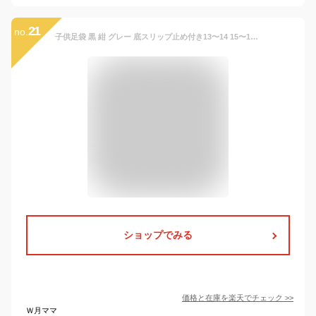
21
no.
子供足袋 黒 紺 グレー 底スリップ止め付き13〜14 15〜16 17〜18 19〜20 21〜22cm七五三 着物 3歳 7歳 5歳
ショップでみる
価格と在庫を
楽天
でチェック
>>
Ｗ月ママ