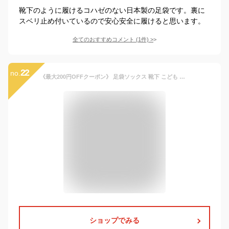
靴下のように履けるコハゼのない日本製の足袋です。裏に
スベリ止め付いているので安心安全に履けると思います。
全てのおすすめコメント
(
1
件)
>
22
no.
《最大200円OFFクーポン》 足袋ソックス 靴下 こども ジュニア キッズ 男の子 女の子 くるぶし 無地 目立つ 厚手 スニーカーソックス 日本製
ショップでみる