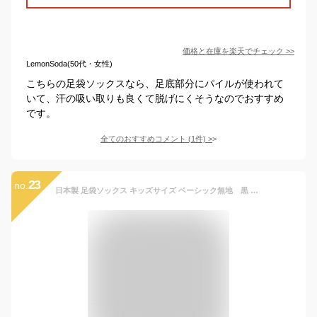
価格と在庫を
楽天
でチェック
>>
LemonSoda(50代・女性)
こちらの足袋ソックスなら、足底部分にパイルが使われて
いて、汗の吸い取りも良くて脱げにくそうなのでおすすめ
です。
全てのおすすめコメント
(
1
件)
>
23
no.
日本製 足袋ソックス キッズサイズ ベーシック無地 黒 白 紺 グレー 2サイズに増えました[13-18cm／19-24cm]クルー丈靴下 キッズ靴下【RCP】（26G）