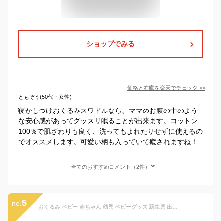
ショップでみる
価格と在庫を
楽天
でチェック
>>
ともぞう(50代・女性)
寝かしつけおくるみスワドルなら、ママのお腹の中のよう
な安心感があってグッスリ眠ることが出来ます。コットン
100％で肌ざわりも良く、洗ってもよれたりせずに使えるの
でオススメします。可愛い柄も入っていて癒されますね！
全てのおすすめコメント（2件）
5
no.
おくるみ ベビー 赤ちゃん 幼児 ベビーグッズ 新生児 出産祝い スワドル コットン 綿 冬 退院 夜泣き対策 かわいい おしゃれ 安眠 スリーパー 黄昏泣き 寝ぐずり 対策 敏感肌 静電気防止 ベビー スリーパー スワドル 女の子 男の子 通年 秋冬 クリスマスプレゼント