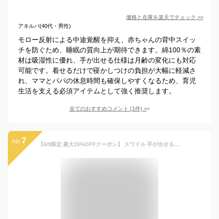
価格と在庫を
楽天
でチェック
>>
アネルバ(40代・男性)
モロー反射による中途覚醒を抑え、赤ちゃんの背中スイッ
チを防ぐため、睡眠の質向上が期待できます。綿100％の素
材は吸湿性に優れ、手が出せる仕様は月齢の変化にも対応
可能です。着せるだけで寝かしつけの負担が大幅に軽減さ
れ、ママとパパの休息時間も確保しやすくなるため、育児
生活を支える必須アイテムとして強く推奨します。
全てのおすすめコメント
(
1
件)
>
7
no.
【6/9限定 最大15%OFFクーポン】 スワドル 手が出せる おくるみ 新生児 モロー反射 着るおくるみ 足が出せる 出産祝い 夜泣き 対策 夜泣き対策 グッズ ベビー 赤ちゃん ガーゼ スリーパー ひっかき防止 服 ベビー服 綿100 綿 コットン 女の子 男の子