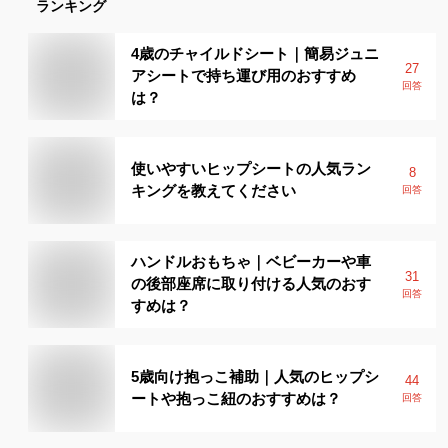
ランキング
4歳のチャイルドシート｜簡易ジュニ
27
アシートで持ち運び用のおすすめ
回答
は？
使いやすいヒップシートの人気ラン
8
キングを教えてください
回答
ハンドルおもちゃ｜ベビーカーや車
31
の後部座席に取り付ける人気のおす
回答
すめは？
5歳向け抱っこ補助｜人気のヒップシ
44
ートや抱っこ紐のおすすめは？
回答