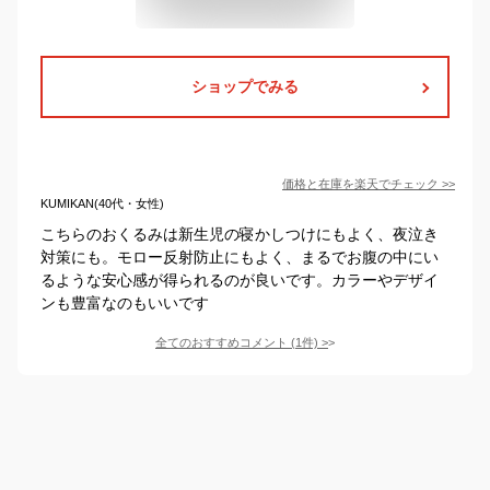
ショップでみる
価格と在庫を
楽天
でチェック
>>
KUMIKAN(40代・女性)
こちらのおくるみは新生児の寝かしつけにもよく、夜泣き
対策にも。モロー反射防止にもよく、まるでお腹の中にい
るような安心感が得られるのが良いです。カラーやデザイ
ンも豊富なのもいいです
全てのおすすめコメント
(
1
件)
>