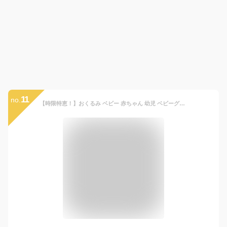
11
no.
【時限特恵！】おくるみ ベビー 赤ちゃん 幼児 ベビーグッズ 新生児 出産祝い スワドル コットン 綿 冬 退院 夜泣き対策 かわいい おしゃれ 安眠 スリーパー 黄昏泣き 寝ぐずり 対策 敏感肌 静電気防止 ベビー スリーパー スワドル