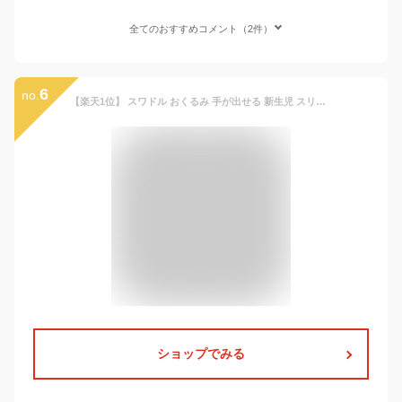
全てのおすすめコメント（2件）
6
no.
【楽天1位】 スワドル おくるみ 手が出せる 新生児 スリーパー 赤ちゃん ベビー モロー反射 ベビー用品 すわどる 出産祝い かわいい 通年 綿100% 寝かしつけ 夜泣き 男の子 女の子 ギフト プレゼント おしゃれ 春 夏 秋 冬 兼用
ショップでみる