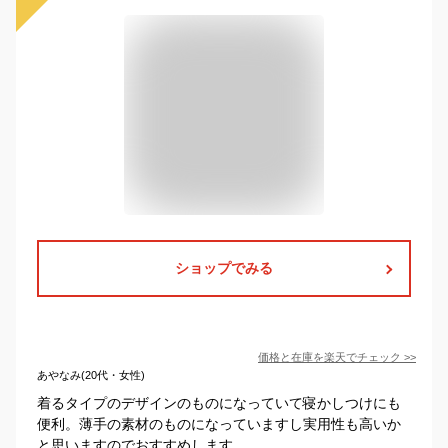
ショップでみる
価格と在庫を
楽天
でチェック
>>
あやなみ(20代・女性)
着るタイプのデザインのものになっていて寝かしつけにも
便利。薄手の素材のものになっていますし実用性も高いか
と思いますのでおすすめします。