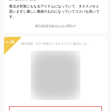
夜泣き対策にもなるアイテムになっていて、オススメかと
思いますし優しい素材のものになっていてコスパも良いで
す。
全てのおすすめコメント
(
2
件)
>
14
no.
【楽天3冠】 モロー反射 おくるみ スワドル 着るおくるみ コットン100% 出産祝い 夜泣き 対策 夜泣き対策 グッズ ベビー 赤ちゃん 透か 新生児 スリーパー ひっかき防止 服 ベビー服 綿 コットン 寝かしつけ 女の子 男の子 かわいい 無地 春 夏 秋 冬 プレゼント 退院祝い