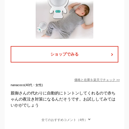
ショップでみる
価格と在庫を
楽天
でチェック
>>
nanacoco(40代・女性)
親御さんの代わりに自動的にトントンしてくれるので赤ち
ゃんの夜泣き対策になるんだそうです。お試ししてみては
いかがでしょう
全てのおすすめコメント（4件）