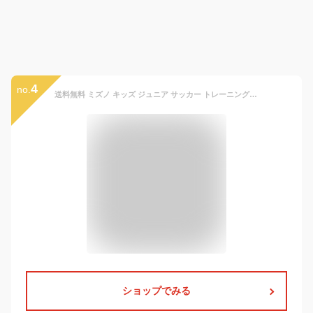
4
no.
送料無料 ミズノ キッズ ジュニア サッカー トレーニングシューズ 3E相当 mizuno モナルシーダNEO 3 CLUB KIDS AS ワイドモデル 16-24cm 子ども用 サッカーシューズ トレシュー ローカット ゴム紐 ベルトタイプ 軽量 こども 小学生 ブランド スポーツシューズ くつ/P1GE2526
ショップでみる