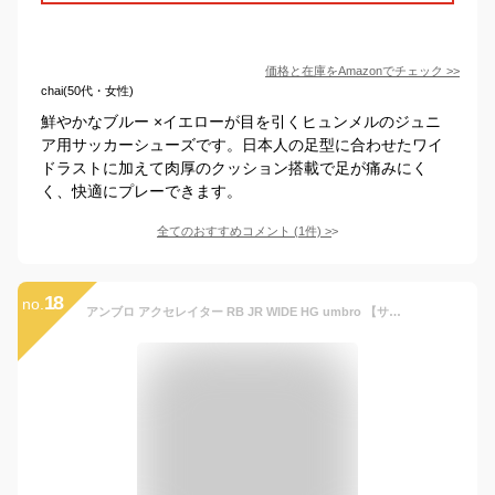
価格と在庫を
Amazon
でチェック
>>
chai(50代・女性)
鮮やかなブルー ×イエローが目を引くヒュンメルのジュニ
ア用サッカーシューズです。日本人の足型に合わせたワイ
ドラストに加えて肉厚のクッション搭載で足が痛みにく
く、快適にプレーできます。
全てのおすすめコメント
(
1
件)
>
18
no.
アンブロ アクセレイター RB JR WIDE HG umbro 【サッカー・フットサル】 シューズ ジュニア サッカースパイク 練習 試合 ワイド 幅広 BLACK/BLACK/WHITE (UU4WJA02BW)