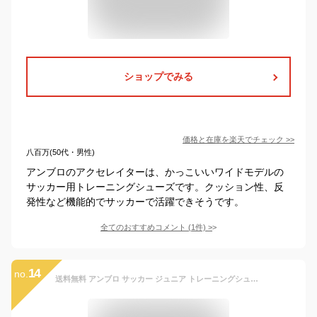
ショップでみる
価格と在庫を
楽天
でチェック
>>
八百万(50代・男性)
アンブロのアクセレイターは、かっこいいワイドモデルの
サッカー用トレーニングシューズです。クッション性、反
発性など機能的でサッカーで活躍できそうです。
全てのおすすめコメント
(
1
件)
>
14
no.
送料無料 アンブロ サッカー ジュニア トレーニングシューズ UMBRO アクセレイタ－ TR JR WIDE 20-24cm ワイドモデル 子ども用 子供靴 幅広 ローカット ひも靴 キッズ サッカーシューズ トレシュー フットボール ブランド スポーツシューズ/UU4WJB01