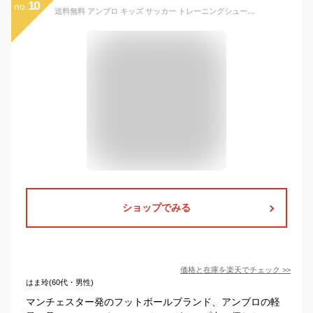
10
no.
送料無料 アンブロ キッズ サッカー トレーニングシューズ 16-24cm 幅広 ワイド UMBRO アクセレイター SB JR WIDE ジュニア 子ども用 ローカット トレシュー ベルトタイプ マジックテープ こども スタータープレーヤー フットボール ブランド スポーツシューズ/UF5SFCT6J
ショップでみる
価格と在庫を
楽天
でチェック
>>
はま玲(60代・男性)
マンチェスター発のフットボールブランド、アンブロの軽