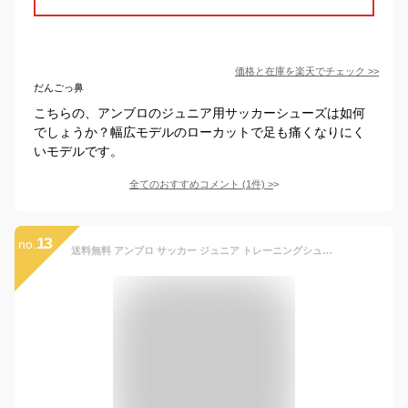
価格と在庫を
楽天
でチェック
>>
だんごっ鼻
こちらの、アンブロのジュニア用サッカーシューズは如何
でしょうか？幅広モデルのローカットで足も痛くなりにく
いモデルです。
全てのおすすめコメント
(
1
件)
>
13
no.
送料無料 アンブロ サッカー ジュニア トレーニングシューズ UMBRO アクセレイタ－ TR JR WIDE 20-24cm ワイドモデル 子ども用 子供靴 幅広 ローカット ひも靴 キッズ サッカーシューズ トレシュー フットボール ブランド スポーツシューズ/UU4WJB01