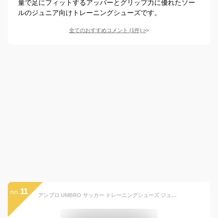
量で足にフィットするアッパーとグリップ力に優れたソー
ルのジュニア向けトレーニングシューズです。
全てのおすすめコメント
(
1
件)
>
11
no.
アンブロ UMBRO サッカー トレーニングシューズ ジュニア アクセレイターSB JR ワイド 幅広 トレシュー キッズ UF5SFCT6J