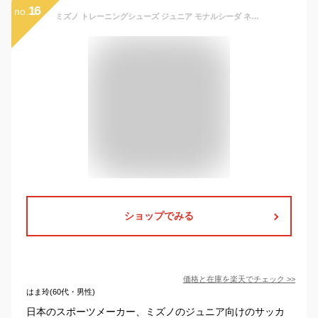
16
no.
ミズノ トレーニングシューズ ジュニア モナルシーダ ネオ 3 セレクト AS NEO SELECT Jr. MIZUNO 幅広 ワイド サッカー フットサル P1GE242560 ◎
ショップでみる
価格と在庫を
楽天
でチェック
>>
はま玲(60代・男性)
日本のスポーツメーカー、ミズノのジュニア向けのサッカ