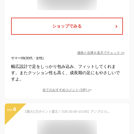
ショップでみる
価格と在庫を
楽天
でチェック
>>
サマー09(30代・女性)
幅広設計で足をしっかり包み込み、フィットしてくれま
す。またクッション性も高く、成長期の足にもやさしいで
すよ。
全てのおすすめコメント
(
1
件)
>
6
no.
【最大1万ポイント還元！7/20 20:00~23:59】アンブロ UMBRO サッカー トレーニングシューズ ジュニア アクセレイターSB JR ワイド 幅広 トレシュー キッズ UF5SFCT8J