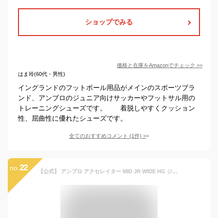
ショップでみる
価格と在庫を
Amazon
でチェック
>>
はま玲(60代・男性)
イングランドのフットボール用品がメインのスポーツブラ
ンド、アンブロのジュニア向けサッカーやフットサル用の
トレーニングシューズです。 着脱しやすくクッション
性、屈曲性に優れたシューズです。
全てのおすすめコメント
(
1
件)
>
22
no.
【公式】 アンブロ アクセレイター MID JR WIDE HG ジュニア用 スパイク ワイド幅広 合成皮革 GAINA ジュニア キッズ シューズ サッカースパイク フットサルシューズ 靴 サッカー フットボール サッカーウェア スポーツウェア ブランド 2022年秋冬モデル UU4UJA01WB