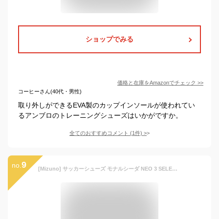
ショップでみる
価格と在庫を
Amazon
でチェック
>>
コーヒーさん(40代・男性)
取り外しができるEVA製のカップインソールが使われてい
るアンブロのトレーニングシューズはいかがですか。
全てのおすすめコメント
(
1
件)
>
9
no.
[Mizuno] サッカーシューズ モナルシーダ NEO 3 SELECT Jr. AS キッズ ジュニア フットボール 軽量 ホワイト×ブラック 23.5 cm 3E