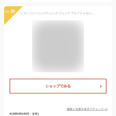
20
no.
ミズノ トレーニングシューズ ジュニア アルファ α セレクト SELECT Jr. AS MIZUNO 幅広 ワイド サッカー フットサル P1GE236501 ◎
ショップでみる
価格と在庫を
楽天
でチェック
>>
KUMIKAN(40代・女性)