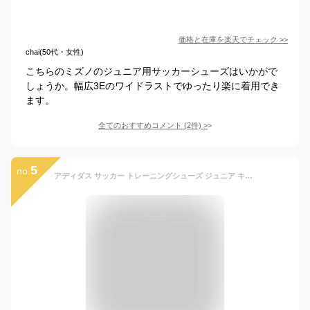
価格と在庫を
楽天
でチェック
>>
chai(50代・女性)
こちらのミズノのジュニア用サッカーシューズはいかがで
しょうか。幅広3Eのワイドラストでゆったり楽に着用でき
ます。
全てのおすすめコメント
(
2
件)
>
5
no.
アディダス サッカー トレーニングシューズ ジュニア キッズ プレデター CLUB TF ターフ用 Predator Club TF Kids ID3428 NKE62 adidas sc