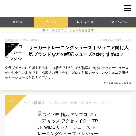
メンズ
キッズ
レディース
マイページ
本ページはプロモーションを含みます
最終更新日：2026/02/21
38906
View
29
コメント
決定
サッカートレーニングシューズ｜ジュニア向け人
気ブランドなどの幅広シューズのおすすめは？
クラブチームに所属する小学生の息子ですが、足が幅広めのためサッカーシューズ
が少し小さいようです。幅広足の男の子キッズにも対応のかっこいいジュニア用サ
ッカーシューズを教えて下さい。
キテミヨ-kitemiyo-編集部
1
no.
ワイド幅 幅広 アンブロ ジュニア キッズ アクセレイター TR JR WIDE サッカーシューズ トレーニングシューズ トレシュー ターフ 紐靴 ホワイト 白 ブラック 黒 ブルー 青 送料無料 UMBRO UF5SFCT1J