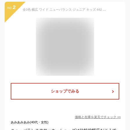
2
no.
全3色 幅広 ワイド ニューバランス ジュニア キッズ 442 アカデミー エイチジー 442 v2 Academy HG JNR サッカーシューズ 固定式スパイク 土 ホワイト 白 ブラック 黒 送料無料 New Balance JS43H
ショップでみる
価格と在庫を
楽天
でチェック
>>
あみあみあみ(40代・女性)