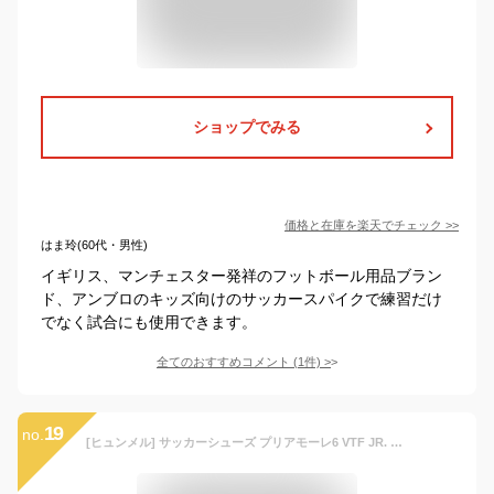
ショップでみる
価格と在庫を
楽天
でチェック
>>
はま玲(60代・男性)
イギリス、マンチェスター発祥のフットボール用品ブラン
ド、アンブロのキッズ向けのサッカースパイクで練習だけ
でなく試合にも使用できます。
全てのおすすめコメント
(
1
件)
>
19
no.
[ヒュンメル] サッカーシューズ プリアモーレ6 VTF JR. キッズ サックス×イエロー (7532) 19.0 cm