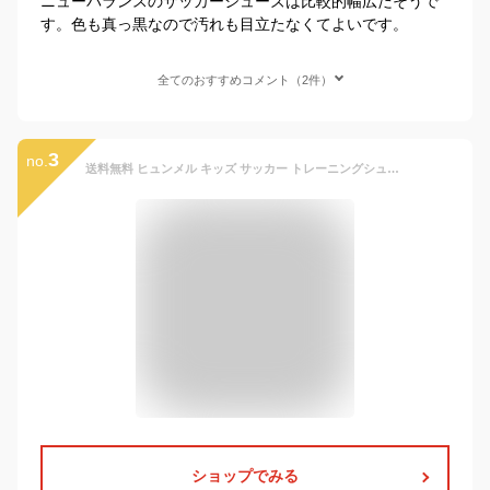
ニューバランスのサッカーシューズは比較的幅広だそうで
す。色も真っ黒なので汚れも目立たなくてよいです。
全てのおすすめコメント（2件）
3
no.
送料無料 ヒュンメル キッズ サッカー トレーニングシューズ 人工芝対応 hummel プリアモーレ6 VTF JR 幅広 ワイド設計 17-22cm 子ども用 トレシュー ローカット ベルトタイプ マジックテープ ジュニア サッカーシューズ ブランド くつ/HJS2135
ショップでみる