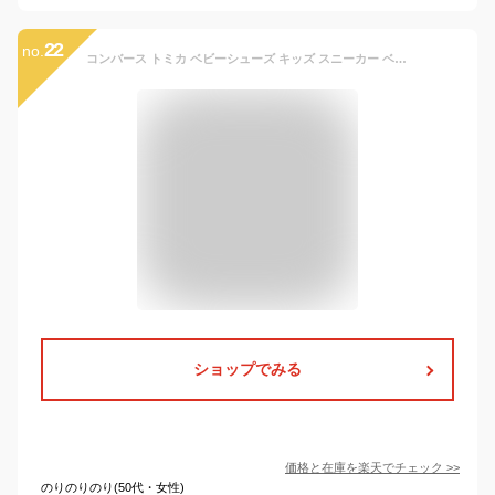
22
no.
コンバース トミカ ベビーシューズ キッズ スニーカー ベビー パトカー 消防車 ホイールローダー 子供靴 オールスター 男の子 女の子 CONVERSE BABY ALL STAR N TOMICA MT V-1
ショップでみる
価格と在庫を
楽天
でチェック
>>
のりのりのり(50代・女性)