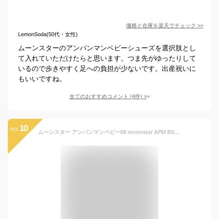
価格と在庫を
楽天
でチェック
>>
LemonSoda(50代・女性)
ムーンスターのアンパンマンベビーシューズを選択肢とし
て入れていただけたらと思います。つま先がゆったりして
いるので歩きやすく足への負担が少ないです。出産祝いに
もいいですね。
全てのおすすめコメント
(
4
件)
>
10
no.
ムーンスター アンパンマンベビー08 moonstar APM B08 ベビー キッズ ファースト シューズ キャラクター スニーカー 子供靴 マジックテープ ベルクロ アンパンマン ドキンちゃん ブルー ブラウン ピンク 赤ちゃん 贈り物 お祝い 出産祝い プレゼント ギフト