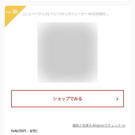
18
no.
[ニューバランス] ベビー/キッズスニーカー IO313(現行モデル) マジックテープ 幅広(W) 男の子 女の子 NAVY/YELLOW(NG) 15.5 cm W
ショップでみる
価格と在庫を
Amazon
でチェック
>>
Kelly(50代・女性)