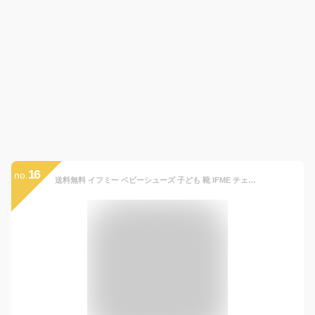
16
no.
送料無料 イフミー ベビーシューズ 子ども 靴 IFME チェック柄 ワンベルト スニーカー 播州織 3E相当 11.5cm 12cm 12.5cm 13cm/ファーストシューズ 男の子 女の子 かわいい 幼児 キッズ プレゼント ギフト 子ども 安心・安全/20-3300