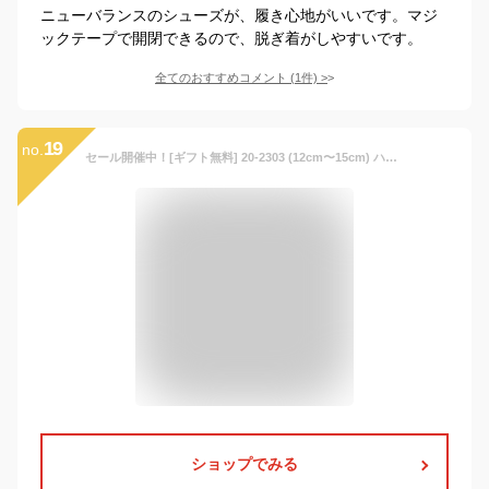
ニューバランスのシューズが、履き心地がいいです。マジ
ックテープで開閉できるので、脱ぎ着がしやすいです。
全てのおすすめコメント
(
1
件)
>
19
no.
セール開催中！[ギフト無料] 20-2303 (12cm〜15cm) ハーフサイズ 有 イフミー ライト IFME Light シューズ 子供靴 ベビー 2022年 春夏 新作 スニーカー マジックテープ 運動靴
ショップでみる