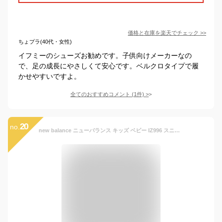
価格と在庫を
楽天
でチェック
>>
ちょプラ(40代・女性)
イフミーのシューズお勧めです。子供向けメーカーなの
で、足の成長にやさしくて安心です。ベルクロタイプで履
かせやすいですよ。
全てのおすすめコメント
(
1
件)
>
20
no.
new balance ニューバランス キッズ ベビー IZ996 スニーカー 靴 ジュニア セカンドシューズ 子供靴 子供用 赤ちゃん ベビーシューズ こどもぐつ くつ 人気 送料無料 IZ996BK3 ブラック