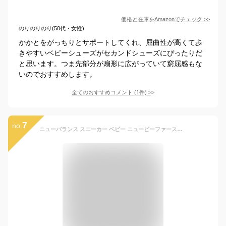
価格と在庫を
Amazon
でチェック
>>
のりのりのり(50代・女性)
かかとをがっちりとサポートしてくれ、屈曲性が高くて歩
きやすいベビーシューズがセカンドシューズにぴったりだ
と思います。つま先部分が扇形に広がっていて窮屈感もな
いのでおすすめします。
全てのおすすめコメント
(
1
件)
>
7
no.
ニューバランス スニーカー ベビー ニュービーファースト new balance NEW-B FIRST NW1ST ファーストシューズ 子供靴 出産祝い 贈り物 ホワイト パープル グレー ネイビー ピンク ブラック レッド NB