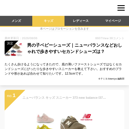
メンズ
キッズ
レディース
マイページ
本ページはプロモーションを含みます
最終更新日：2026/08/06
8607
View
38
コメント
決定
男の子ベビーシューズ｜ニューバランスなどおし
ゃれで歩きやすいセカンドシューズは？
たくさん歩けるようになってきたので、底の薄いファーストシューズではなくセカ
ンドシューズにぴったりな歩きやすいスニーカーを教えて下さい。おすすめのブラ
ンドや形があれば合わせて知りたいです。12.5cmです。
キテミヨ-kitemiyo-編集部
1
no.
ニューバランス キッズ スニーカー 373 new balance I373 IZ373 子供靴 運動会 通園 通学 ベビー グレー ブラック ネイビー ベージュ ホワイト ピンク レッド ブルー ブラウン イエロー NB