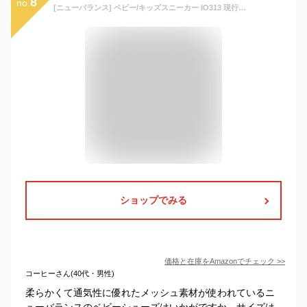
8
no.
[ニューバランス] ベビー/キッズスニーカー IO313 現行モデル マジックテープ 幅広 男の子 女の子 TA2(GRAY) 15.0 cm W
ショップでみる
価格と在庫を
Amazon
でチェック
>>
コーヒーさん(40代・男性)
柔らかくて通気性に優れたメッシュ素材が使われているニ
ューバランスのベビーシューズはいかがですか。サイズは