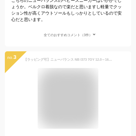
こちらのニューバランスのベビースニーカーはいかがでし
ょうか。ベルクロ着脱なので楽だと思いますし軽量でクッ
ション性が高くアウトソールもしっかりとしているので安
心だと思います。
全てのおすすめコメント（3件）
3
no.
【ラッピング可】ニューバランス NB I373 7OY 12.0～16.5 シューズ キッズ スニーカー ファーストシューズ くつ 子供 男の子 女の子 靴 通園 運動 マジックテープ ベルクロ 滑りにくい 疲れにくい 歩きやすい 幼稚園 幅広 着脱 可愛い 甲高 反射 定番 ギフト 出産祝い