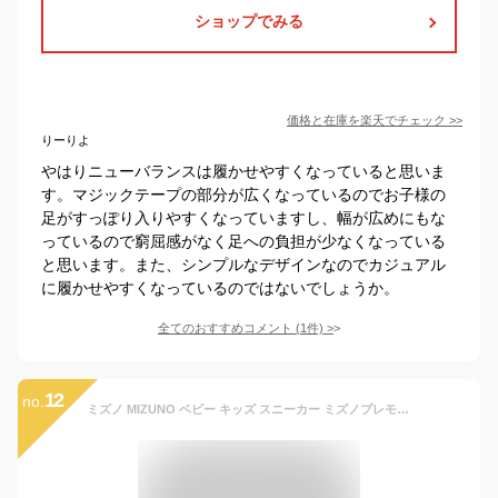
ショップでみる
価格と在庫を
楽天
でチェック
>>
りーりよ
やはりニューバランスは履かせやすくなっていると思いま
す。マジックテープの部分が広くなっているのでお子様の
足がすっぽり入りやすくなっていますし、幅が広めにもな
っているので窮屈感がなく足への負担が少なくなっている
と思います。また、シンプルなデザインなのでカジュアル
に履かせやすくなっているのではないでしょうか。
全てのおすすめコメント
(
1
件)
>
12
no.
ミズノ MIZUNO ベビー キッズ スニーカー ミズノプレモア インファント2 C1GD2232 男の子 女の子 シューズ 靴 子供靴 運動会 通園 通学 マジック 履きやすい