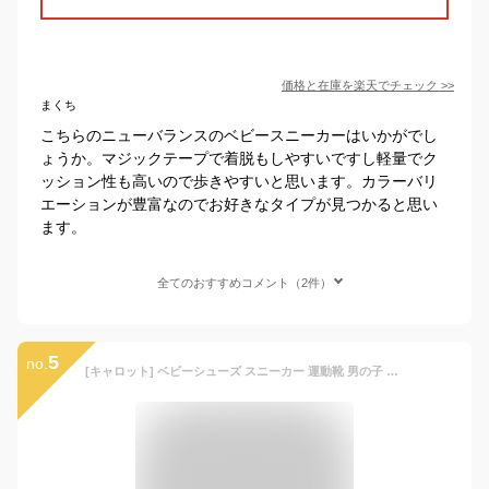
価格と在庫を
楽天
でチェック
>>
まくち
こちらのニューバランスのベビースニーカーはいかがでし
ょうか。マジックテープで着脱もしやすいですし軽量でク
ッション性も高いので歩きやすいと思います。カラーバリ
エーションが豊富なのでお好きなタイプが見つかると思い
ます。
全てのおすすめコメント（2件）
5
no.
[キャロット] ベビーシューズ スニーカー 運動靴 男の子 女の子 速乾 12~14.5cm ベビー CR B128 ネイビー 13.0 cm 2E