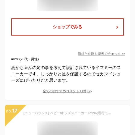
ショップでみる
価格と在庫を
楽天
でチェック
>>
mimi3(70代・男性)
あかちゃんの足の事を考えて設計されているイフミーのス
ニーカーです。しっかりと足を保護するのでセカンドシュ
ーズにぴったりだと思います。
全てのおすすめコメント
(
1
件)
>
17
no.
[ニューバランス] ベビー/キッズスニーカー IZ996(現行モデル) マジックテープ 幅広(W) 男の子 女の子 GRAY(GR3) 12.5 cm W