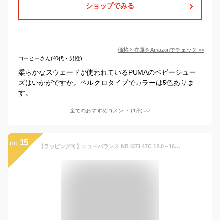
ショップでみる
価格と在庫を
Amazon
でチェック
>>
コーヒーさん(40代・男性)
柔らかなスウェードが使われているPUMAのベビーシュー
ズはいかがですか。ベルクロタイプでカラーは5色ありま
す。
全てのおすすめコメント
(
1
件)
>
15
no.
【ラッピング可】ニューバランス NB I373 47C 12.0～16.5 シューズ キッズ スニーカー ファーストシューズ くつ 子供 男の子 女の子 靴 通園 運動 マジックテープ ベルクロ 滑りにくい 疲れにくい 歩きやすい 幼稚園 幅広 着脱 可愛い 甲高 反射 定番 ギフト 出産祝い