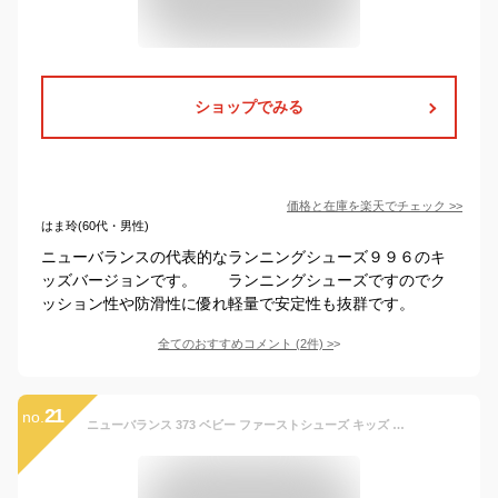
ショップでみる
価格と在庫を
楽天
でチェック
>>
はま玲(60代・男性)
ニューバランスの代表的なランニングシューズ９９６のキ
ッズバージョンです。 ランニングシューズですのでク
ッション性や防滑性に優れ軽量で安定性も抜群です。
全てのおすすめコメント
(
2
件)
>
21
no.
ニューバランス 373 ベビー ファーストシューズ キッズ NEW BALANCE スニーカー 男の子 女の子 靴 子供靴 12 12.5 13 13.5 14 14.5 15 15.5 16 16.5 外履き 上履き 内履き 子供 出産祝い 保育園 幼稚園 赤ちゃん おしゃれ 〇