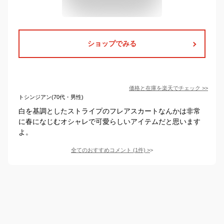
ショップでみる
価格と在庫を
楽天
でチェック
>>
トシンジアン(70代・男性)
白を基調としたストライプのフレアスカートなんかは非常
に春になじむオシャレで可愛らしいアイテムだと思います
よ。
全てのおすすめコメント
(
1
件)
>