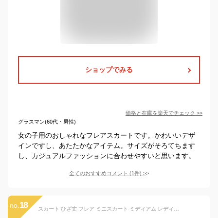
ショップでみる
価格と在庫を
楽天
でチェック
>>
グラスマン(60代・男性)
女の子用のおしゃれなフレアスカートです。かわいいデザ
インですし、あたたかなアイテム。サイズがそろてちます
し、カジュアルファッションに合わせやすいと思います。
全てのおすすめコメント
(
1
件)
>
18
no.
スカート ひざ丈 フレア ミニスカート ミディアム レディース Lulu&berry インナーパンツ付き フレアスカート 全7色 (ar-SKm) スカート ミニ丈 春夏 ひざ上 かわいい おしゃれ カジュアル セクシー ガーリー プチプラ Aラインシルエットがかわいい◎【送料200】