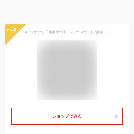
4
no.
GETS(ゲッツ) 子供服 女の子Ｔシャツ スカート 2点セット 上下セット セットアップ キッズ服 トップス スカート 赤ちゃん 女の子服 肩出し 花柄 春 夏 通学 旅行 海遊び 普段着 (ブルー 130cm)
ショップでみる