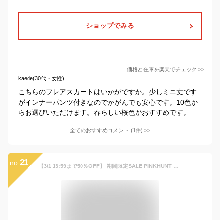
ショップでみる
価格と在庫を
楽天
でチェック
>>
kaede(30代・女性)
こちらのフレアスカートはいかがですか。少しミニ丈です
がインナーパンツ付きなのでかがんでも安心です。10色か
らお選びいただけます。春らしい桜色がおすすめです。
全てのおすすめコメント
(
1
件)
>
21
no.
【3/1 13:59まで50％OFF】 期間限定SALE PINKHUNT ピンクハント ストライプ フレア スカート 3866K(トップス別売) ベビードール BABYDOLL キッズ ジュニア 女の子 小学生 中学生 PH