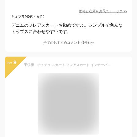
価格と在庫を
楽天
でチェック
>>
ちょプラ(40代・女性)
デニムのフレアスカートお勧めですよ。シンプルで色んな
トップスに合わせやすいです。
全てのおすすめコメント
(
1
件)
>
9
no.
子供服 チュチュ スカート フレアスカート インナーパンツ付き レギンス 春 夏 通園 通学 女の子 ガールズ キッズ 韓国子供服 幼稚園 小学生 ベビー 可愛い シンプル 綿 ハイキング