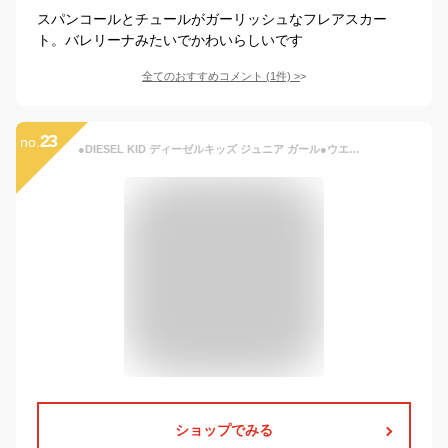
スパンコールとチュールがガーリッシュなフレアスカー
ト。バレリーナみたいでかわいらしいです
全てのおすすめコメント
(
1
件)
>
23
no.
●DIESEL KID ディーゼルキッズ ジュニア ガール●ウエストゴム ラメ糸刺繍装飾 ダンガリーデニム 子ども服 女の子 フレアスカート【GERENA】【SIZE8〜14】【ミディアムインディゴ】dik-l-s-a8-050 《メーカー希望小売価格18,590円》
ショップでみる