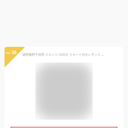
16
no.
送料無料子供用 スカッツ 10分丈 スカート付きレギンス レギンス付きスカート スパッツ ミニスカート フレアスカート ウエストゴム ボトムス 蝶柄 花柄 バタフライ フラワー 可愛い かわいい 女の子 女児 キッズ 子供服 子ども服 こども服 高学年