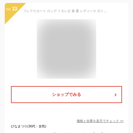
13
no.
フレアスカート ロング ミモレ丈 春 夏 レディース ボトムス 可愛い お洒落 ギンガムチェック柄 シンプル ゆったり 楽ちん 薄手 ウエストゴム Aラインシルエット リラックス カジュアル オフィスカジュアル 普段着 デート お出かけ 参観日 お買い物 通勤 通学 黒 白
ショップでみる
価格と在庫を
楽天
でチェック
>>
ひなまつり(30代・女性)