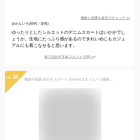
価格と在庫を
楽天
でチェック
>>
みかんいろ(50代・女性)
ゆったりとしたシルエットのデニムスカートはいかがでし
ょうか。生地にたっぷり感があるのできれいめにもカジュ
アルにも着こなせると思います。
全てのおすすめコメント
(
1
件)
>
15
no.
韓国子供服 女の子 スカート【RAYALICE スムース素材キッズ ジュニア フレアスカート】110cm 120cm 130cm 140cm 150cm 160cm ミニスカート韓国子供服 LOVE ANGEL ラブエンジェル RAYALICE レイアリス 子供服 スカート 女の子 ストライプ 無地 黒 ブラック 160cm