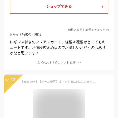
ショップでみる
価格と在庫を
楽天
でチェック
>>
おかっぴき(50代・男性)
レギンス付きのフレアスカート。蝶柄＆花柄がとってもキ
ュートです。お値段控えめなのでお試しいただくのもあり
かなと思います！
全てのおすすめコメント
(
1
件)
>
17
no.
【35％OFF】【メール便可】オトナト E118010-14m タックボリュームスカート キッズ ボトム ボトムス スカート 無地 シンプル フレアスカート ウエストゴム 女の子 子供服 Otonato 4022082 f20ss-b