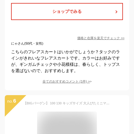
ショップでみる
価格と在庫を
楽天
でチェック
>>
にゃさん(50代・女性)
こちらのフレアスカートはいかがでしょうか？タックのラ
インがきれいなフレアスカートです。カラーはお好みです
が、ギンガムチェックや小花模様は、春らしく、トップス
を選ばないので、おすすめします。
全てのおすすめコメント
(
1
件)
>
6
no.
【BIGバーゲン】 100 130 キッズサイズ 大人びたミニマルデザインのフレアスカート。1年中使えるツイル素材！ 子供服 子供サイズ こども 子ども 女の子 ガールズ ツイルスカート 綿100％ コットン【メール便可22】◆ツイルタックスカート［キッズ］