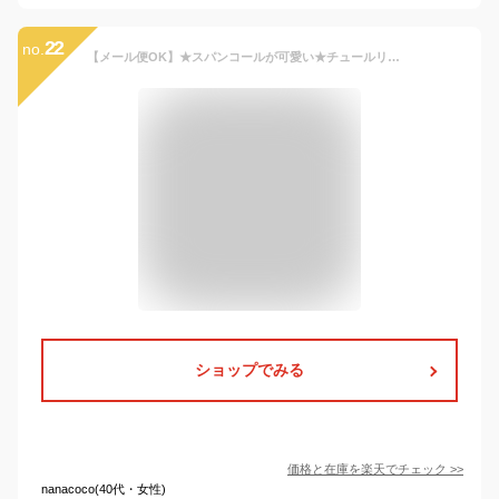
22
no.
【メール便OK】★スパンコールが可愛い★チュールリボンもフェミニンなふんわりチュチュ フレアスカート ネイビー(濃紺) ピンク 100cm 110cm 120cm 130cm 140cm 【韓国 子供服】 【韓国子供服】 キッズ 女の子Sung Eun knxkk 【あす楽】
ショップでみる
価格と在庫を
楽天
でチェック
>>
nanacoco(40代・女性)