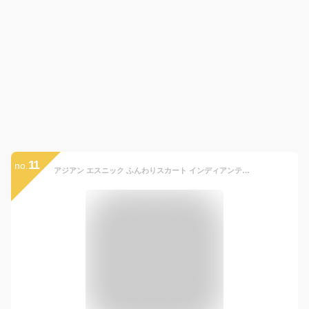
11
no.
アジアン エスニック ふんわりスカート インディアンティピー フレアスカート ロングスカート ミモレ丈 エスニック アジアン ファッション 春 夏 森ガール インド綿