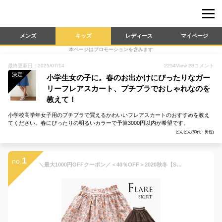
メンズ
キッズ
レディース
マイページ
本ページはプロモーションを含みます
最終更新日：2025/07/14
2254
View
28
コメント
決定
小学生女の子に。春のお出かけにぴったりなガー
リーフレアスカート、プチプラでおしゃれなのを
教えて！
小学校高学年女子用のプチプラで買えるかわいいフレアスカートのおすすめを教え
てください。春にぴったりの明るいカラーで予算3000円以内が希望です。
どんどん(50代・男性)
1
no.
＼最大1000円OFFクーポン／＜40％OFF＞2020秋冬【Seraph/セラフ】裾フレアスカート≪80cm 90cm 95cm 100cm 110cm 120cm 130cm 140cm≫子供服 キッズ 女の子 女児 子ども≪店頭受取対応商品≫