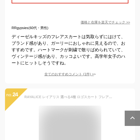
価格と在庫を
楽天
でチェック
>>
RRgypsies(60代・男性)
ディーゼルキッズのフレアスカートは気取らずにはけて、
ブランド感があり、ガーリーにおしゃれに見えるので、お
すすめです。ハートマークが刺繍で散りばめられていて、
ヴィンテージ感があり、カッコよいです。高学年女子のハ
ートにヒットしそうですね。
全てのおすすめコメント
(
1
件)
>
24
no.
RAYALICE レイアリス 選べる4種 ロゴスカート フレアスカート ミニスカート スカート 女の子 キッズ ジュニア 子供 小学生 子供服 おしゃれ 可愛い かっこいい シンプル ベーシック 着回し 110 110 120 130 140 150 160 春 夏 秋 冬 お揃い 双子コーデ ペア 姉妹 韓国子供服