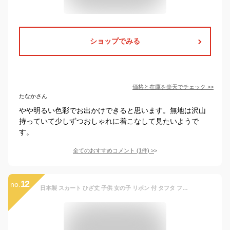
ショップでみる
価格と在庫を
楽天
でチェック
>>
たなかさん
やや明るい色彩でお出かけできると思います。無地は沢山
持っていて少しずつおしゃれに着こなして見たいようで
す。
全てのおすすめコメント
(
1
件)
>
12
no.
日本製 スカート ひざ丈 子供 女の子 リボン 付 タフタ フレアスカート 10色 ウエストゴム ふんわり フェミニン ママとお揃い 発表会 お受験 結婚式 卒園式 卒業式 入学式 入園式 黒 紺 子供服 フォーマル ベビー キッズ ジュニア 春 夏 120cm 【あす楽】