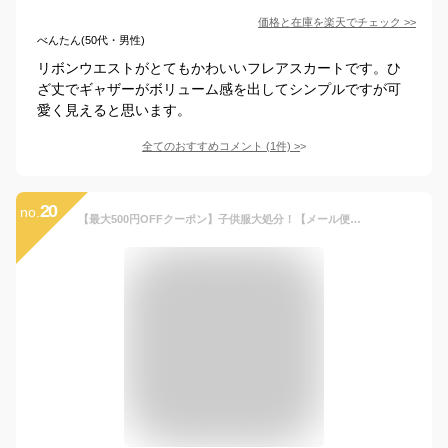
価格と在庫を
楽天
でチェック
>>
べんたん(50代・男性)
リボンウエストがとてもかわいいフレアスカートです。ひ
ざ丈でギャザーがボリューム感を出してシンプルですが可
愛く見えると思います。
全てのおすすめコメント
(
1
件)
>
20
no.
【最大500円OFFクーポン】子供服大処分！【メール便送料無料】 韓国子供服 スカッツ【1分丈】 当店限定 ポケット付き フレアスカート インナーパンツ付き レギンス 春 夏 通園 通学 女の子 ガールズ 90cm 100cm 110cm 120cm 130cm 140cm