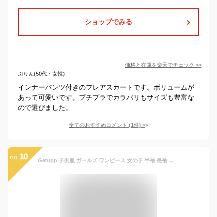
ショップでみる
価格と在庫を
楽天
でチェック
>>
ぷりん(50代・女性)
インナーパンツ付きのフレアスカートです。ボリュームが
あって可愛いです。プチプラでカラバリもサイズも豊富な
ので選びました。
全てのおすすめコメント
(
1
件)
>
10
no.
Getupp 子供服 ガールズ ワンピース 女の子 半袖 長袖 チュニック 着回し 人気 可愛い 子供ドレス aライン Tシャツ トップス フレアスカート スポーツウェア 通園 通学 発表会 誕生日 旅行 春 秋 夏 カジュアル ファッション (ブルー,140cm)