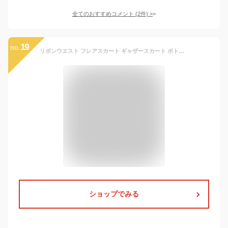
全てのおすすめコメント
(
2
件)
>
19
no.
リボンウエスト フレアスカート ギャザースカート ボトムス ベビー服 女の子 子供服 キッズ かわいい スカート ギャザー ひざ丈 ひざ上 フォーマル Milkiss ミルキス 無地 シンプル ポンチ 結婚式 卒業式 発表会 お洒落 プチプラ 80 90 100 110 120 130 秋冬 春物 冬物 秋 dl
ショップでみる