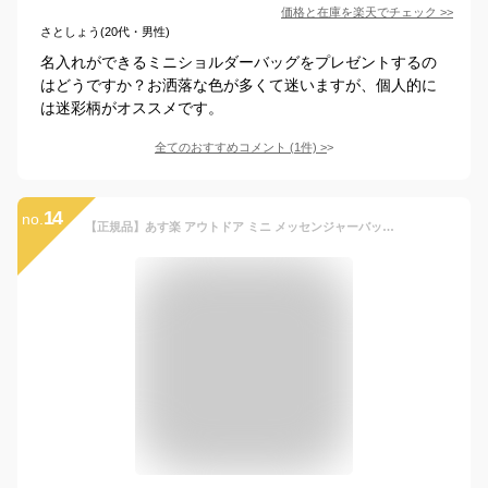
価格と在庫を
楽天
でチェック
>>
さとしょう(20代・男性)
名入れができるミニショルダーバッグをプレゼントするの
はどうですか？お洒落な色が多くて迷いますが、個人的に
は迷彩柄がオススメです。
全てのおすすめコメント
(
1
件)
>
14
no.
【正規品】あす楽 アウトドア ミニ メッセンジャーバッグ 22409706 OUTDOOR PRODUCTS カプセル ショルダーバッグ アウトドアプロダクツ ブランド メンズ レディース 斜め掛け バッグ 中学生 高校生 大学生 おしゃれ 無地 送料無料