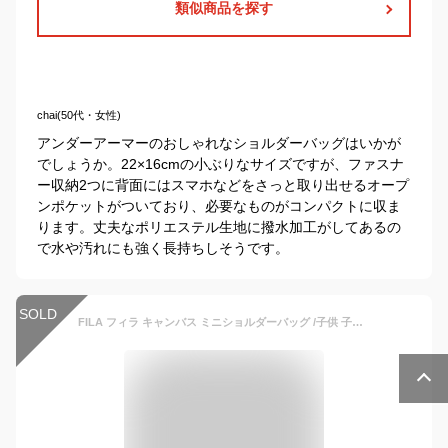
類似商品を探す
chai(50代・女性)
アンダーアーマーのおしゃれなショルダーバッグはいかが
でしょうか。22×16cmの小ぶりなサイズですが、ファスナ
ー収納2つに背面にはスマホなどをさっと取り出せるオープ
ンポケットがついており、必要なものがコンパクトに収ま
ります。丈夫なポリエステル生地に撥水加工がしてあるの
で水や汚れにも強く長持ちしそうです。
SOLD
FILA フィラ キャンバス ミニショルダーバッグ /子供 子供用 子ども こども キッズ 子供バック 子供バッグ 女の子 女子 男の子 男子 保育園 幼稚園 小学生 中学生 高校生 大学生 学生 縦型 ショルダーバッグ 斜めがけバッグ かわいい 可愛い おしゃれ デニム ブランド/ r