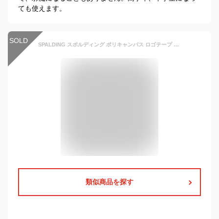
ても使えます。
SOLD
SPALDING スポルディング ポリキャンバス ロゴテープ ミニ ショルダーバッグ /子供 子供用 子ども こども キッズ 子供バック 子供バッグ 女の子 女子 男の子 男子 保育園 幼稚園 小学生 中学生 高校生 大学生 学生 ミニショルダーバッグ おしゃれ 可愛い かわいい ナイロン/
類似商品を探す