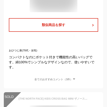
類似商品を探す
おひつじ座(70代・女性)
コンパクトなのにポケット付きで機能性の高いバッグで
す。綿100%でシンプルなデザインなので、使いやすいで
す。
全てのおすすめコメント（3件）
SOLD
[THE NORTH FACE] KIDS CROSS BAG MINI ザノースフェイス キッズクロスバッグミニサイズ キッズかばん ユニセックス子供便利なかばん補助カバン 呼び子付き 名札付 エコ素材 男の子女の子クロスバッグ デイリーバッグ 通学 通園バッグ NN2PP01