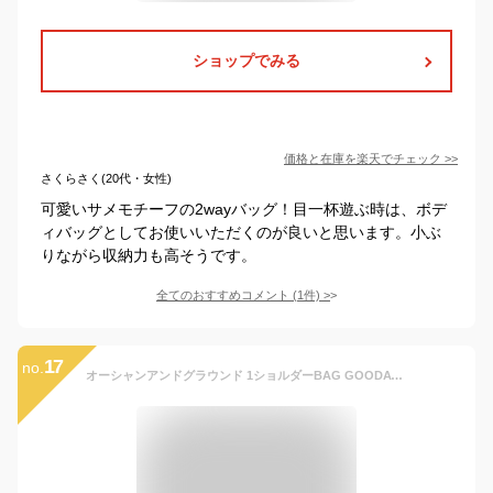
ショップでみる
価格と在庫を
楽天
でチェック
>>
さくらさく(20代・女性)
可愛いサメモチーフの2wayバッグ！目一杯遊ぶ時は、ボデ
ィバッグとしてお使いいただくのが良いと思います。小ぶ
りながら収納力も高そうです。
全てのおすすめコメント
(
1
件)
>
17
no.
オーシャンアンドグラウンド 1ショルダーBAG GOODAY ワンショルダー 男の子 女の子 子供 幼稚園 小学生 通園 通学 1815013 OCEAN&GROUND 着後1か月以内にレビューを書いて次回100円OFFクーポン配布中！