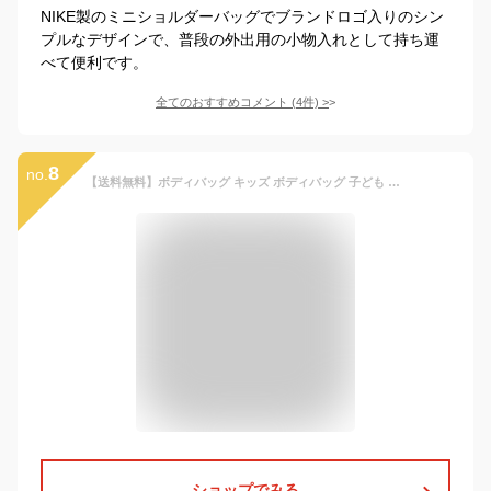
NIKE製のミニショルダーバッグでブランドロゴ入りのシン
プルなデザインで、普段の外出用の小物入れとして持ち運
べて便利です。
全てのおすすめコメント
(
4
件)
>
8
no.
【送料無料】ボディバッグ キッズ ボディバッグ 子ども ミリタリー 迷彩 カーキ ネイビー グレー ブラック ポケット付き ショルダー紐 調節可能 ペットボトルも入る ワンショルダーバッグ パパとお揃い 家族 9046
ショップでみる