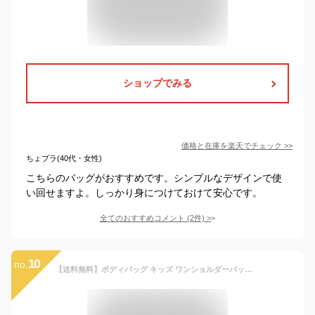
ショップでみる
価格と在庫を
楽天
でチェック
>>
ちょプラ(40代・女性)
こちらのバッグがおすすめです。シンプルなデザインで使
い回せますよ。しっかり身につけておけて安心です。
全てのおすすめコメント
(
2
件)
>
10
no.
【送料無料】ボディバッグ キッズ ワンショルダーバッグ 子ども ミリタリー 迷彩 カーキ 紺 ネイビー グレー 黒 ブラック 無地 軽量 小さめ 斜め掛け バッグ 斜めがけ ワン ショルダーバッグ 男の子 男子 メンズ 子供 ジュニア ペットボトル も 入る パパ と お揃い