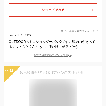
ショップでみる
価格と在庫を
楽天
でチェック
>>
nnami(20代・女性)
OUTDOORのミニショルダーバッグです。収納力があって
ポケットもたくさんあり、使い勝手が良さそう！
全てのおすすめコメント
(
1
件)
>
15
no.
【セール】親子ペア 小さめ ボディバッグ ワンショルダー リュックサック ボディバック レディース 斜めがけ ワンショルダーバッグ ボディーバッグ キッズ レディース 送料無料 かばん 旅行 散歩 おしゃれ 可愛い バック バッグ/メール便 送料無料【ET-BODY】