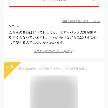
価格と在庫を
楽天
でチェック
>>
りーりよ
こちらの商品はどうでしょうか。ボディバックの方が動き
やすくもなっていますし、引っかかりなども気にせず安心
して使えるのではないかと思います。
全てのおすすめコメント
(
4
件)
>
9
no.
選べる12種類 キッズ 子供用 小学生 キッズ 保育園 幼稚園 通園 子供 かわいい 遠足リュック バックパック トベルト 子供用 女の子 男の子 人気柄 軽量 ボディバッグ メンズ レディース ボディバッグ キッズ ワンショルダーバッグ メンズ ワンショルダーバッグ キッズ