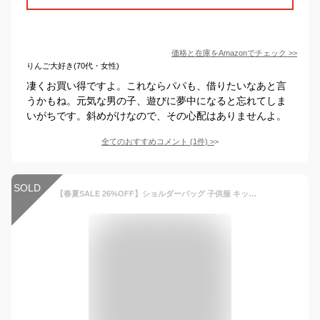
価格と在庫を
Amazon
でチェック
>>
りんご大好き(70代・女性)
凄くお買い得ですよ。これならパパも、借りたいなあと言
うかもね。元気な男の子、遊びに夢中になると忘れてしま
いがちです。斜めがけなので、その心配はありませんよ。
全てのおすすめコメント
(
1
件)
>
SOLD
【春夏SALE 26%OFF】ショルダーバッグ 子供服 キッズ 男の子 女の子 バッグ カバン 22SSグッズ