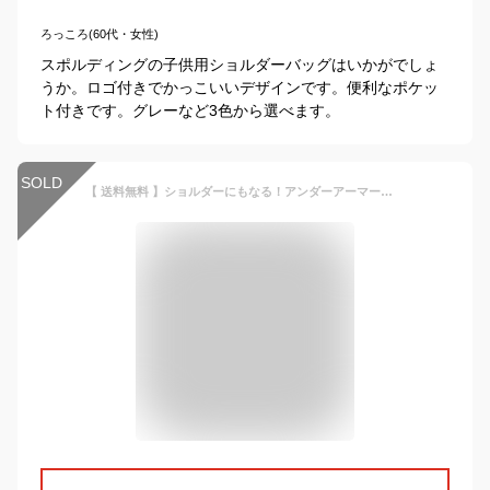
ろっころ(60代・女性)
スポルディングの子供用ショルダーバッグはいかがでしょ
うか。ロゴ付きでかっこいいデザインです。便利なポケッ
ト付きです。グレーなど3色から選べます。
SOLD
【 送料無料 】ショルダーにもなる！アンダーアーマーの2WAYクロスボディバッグ ルードン 鞄 ショルダーバッグ ポシェット ポーチ サコッシュ ユニセックス メンズ レディース ピンク ブラック コンビニ コンパクト 小物 UNDER ARMOUR 1364192