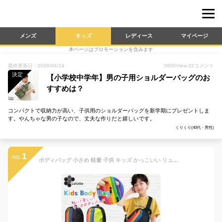
メンズ
キッズ
レディース
マイページ
本ページはプロモーションを含みます
最終更新日：2026/04/14
2600
View
22
コメント
決定
【小学校中学年】男の子用ショルダーバッグのお
すすめは？
コンパクトで収納力が高い、子供用のショルダーバッグを新学期にプレゼントしま
す。やんちゃな男の子なので、丈夫な作りだと嬉しいです。
くりくり(40代・男性)
1
no.
ボディバッグ 小さめ 軽量 子供 キッズ かっこいい リュックサック ボディバッグ 軽い 斜めがけバッグ ミニバッグ 男の子 女の子 旅行バッグ リュック ワンショルダーバッグ かわいい ショルダーバッグ 小さい 男女兼用 /BODY-RAINBOW/ プレゼント eitoshow