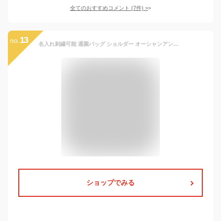
全てのおすすめコメント
(
7
件)
>
13
no.
名入れ刺繍可能 通園バッグ ショルダー オーシャンアンドグラウンド ショルダーBAG OCEAN&GROUND GOODAY グッデイ CRAZY クレイジー 20色 男の子 女の子 子供 幼稚園 小学生 1515001 1615001 1915001 着後1か月以内にレビューを書いて次回100円OFFクーポン配布中
ショップでみる