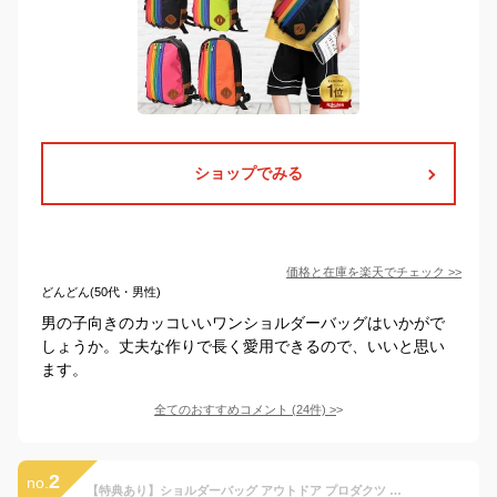
ショップでみる
価格と在庫を
楽天
でチェック
>>
どんどん(50代・男性)
男の子向きのカッコいいワンショルダーバッグはいかがで
しょうか。丈夫な作りで長く愛用できるので、いいと思い
ます。
全てのおすすめコメント
(
24
件)
>
2
no.
【特典あり】ショルダーバッグ アウトドア プロダクツ OUTDOOR PRODUCTS キッズ レディース メンズ 斜めがけ 62319 軽量 男の子 女の子 マザーズバッグ ショルダー 通園 通学 ポーチ 旅行 おしゃれ かわいい 子供 カラフル 可愛い 3DS お菓子 アウトドア 送料無料 鞄