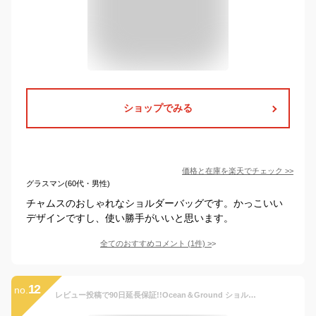
ショップでみる
価格と在庫を
楽天
でチェック
>>
グラスマン(60代・男性)
チャムスのおしゃれなショルダーバッグです。かっこいい
デザインですし、使い勝手がいいと思います。
全てのおすすめコメント
(
1
件)
>
12
no.
レビュー投稿で90日延長保証!!Ocean＆Ground ショルダーバッグ MULTI CRAZY[キッズ・ベビー]通園バッグ ショルダーBAG 幼稚園バッグ 斜め掛け 子供用 男の子 女の子 入園準備 入園 幼稚園 保育園 おしゃれ カラフル オーシャンアンドグラウンド 4645001 メール便送料無料