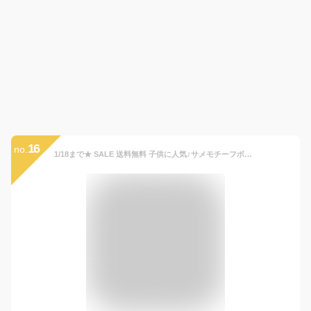
16
no.
1/18まで★ SALE 送料無料 子供に人気♪サメモチーフボディバッグキッズ ボディバッグ サメ シャーク 2way ショルダーバッグ ジュニア キッズ 子供用 子ども 子供 男の子 女の子 かばん 鞄 斜め掛け 鮫 保育園 小学生 バッグ かっこいい メール便