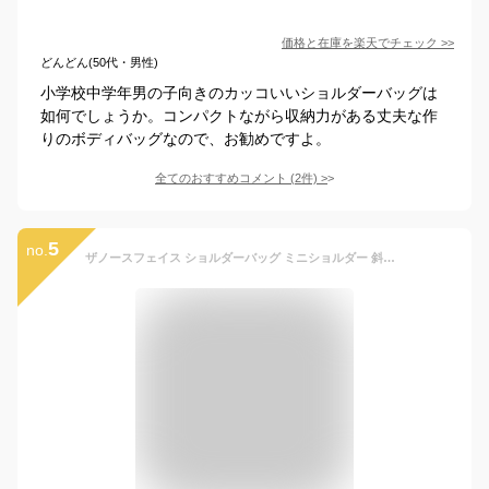
価格と在庫を
楽天
でチェック
>>
どんどん(50代・男性)
小学校中学年男の子向きのカッコいいショルダーバッグは
如何でしょうか。コンパクトながら収納力がある丈夫な作
りのボディバッグなので、お勧めですよ。
全てのおすすめコメント
(
2
件)
>
5
no.
ザノースフェイス ショルダーバッグ ミニショルダー 斜めがけ 軽量 小学生 低学年 高学年 ポシェット キッズバッグ キッズ 子供 子供用 こども 子ども 女子 男子 女の子 男の子 かばん お出かけ アウトドア かわいい ブランド