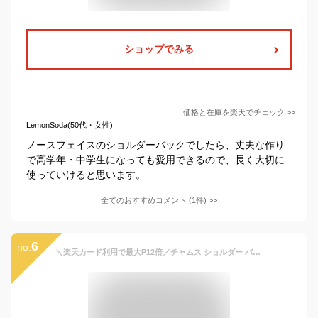
ショップでみる
価格と在庫を
楽天
でチェック
>>
LemonSoda(50代・女性)
ノースフェイスのショルダーバックでしたら、丈夫な作り
で高学年・中学生になっても愛用できるので、長く大切に
使っていけると思います。
全てのおすすめコメント
(
1
件)
>
6
no.
＼楽天カード利用で最大P12倍／チャムス ショルダー バッグ ショルダーバッグ ポーチ SWEAT スウェット CHUMS ショルダーポーチ ch60-2701 斜めがけ メンズ レディース キッズ ポイント10倍 送料無料 誕生日プレゼント ギフト ラッピング無料