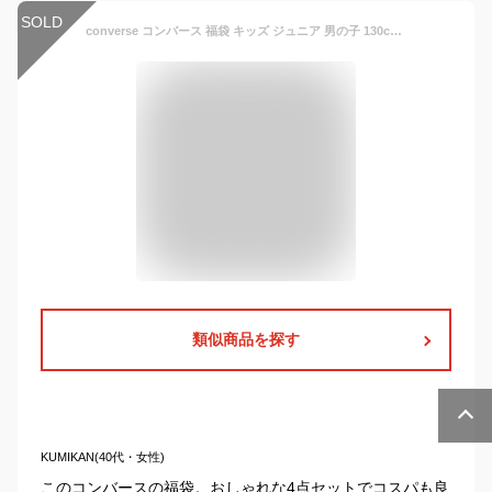
SOLD
converse コンバース 福袋 キッズ ジュニア 男の子 130cm 140cm 150cm 160cm FILA スポーツ ブランド 子供服 4点セット ウインドブレーカー ジャケット パンツ アウター 長袖Tシャツ 半袖 小学生 送料無料
類似商品を探す
KUMIKAN(40代・女性)
このコンバースの福袋。おしゃれな4点セットでコスパも良