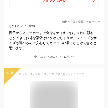
ショップでみる
価格と在庫を
楽天
でチェック
>>
はなまる(50代・男性)
帽子からスニーカーまで全身をナイキでおしゃれに彩るこ
とができるお得な福袋はいかがでしょうか。シューズもサ
イズも選べるので安心してカッコいい着こなしができると
思います。
全てのおすすめコメント
(
1
件)
>
5
no.
サッカージャンキー ジュニア 子供 5点セット クラウディオ・パンディアーニ ジャンキー HB040J Jr claudio pandiani サッカー フットサル ウエア シャツ ジャージ 長袖 (130)