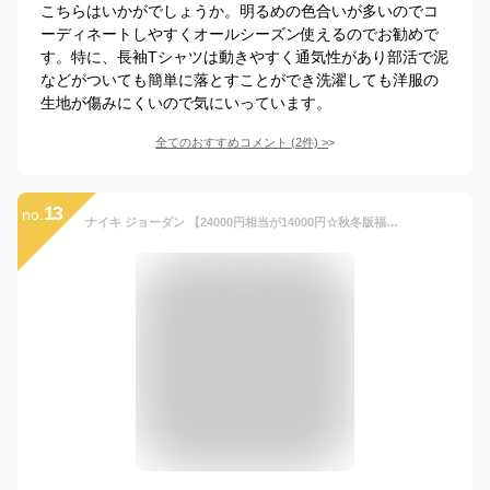
こちらはいかがでしょうか。明るめの色合いが多いのでコ
ーディネートしやすくオールシーズン使えるのでお勧めで
す。特に、長袖Tシャツは動きやすく通気性があり部活で泥
などがついても簡単に落とすことができ洗濯しても洋服の
生地が傷みにくいので気にいっています。
全てのおすすめコメント
(
2
件)
>
13
no.
ナイキ ジョーダン 【24000円相当が14000円☆秋冬版福袋】 12ヵ月-7歳用 NIKE☆JORDAN秋冬ベビー・キッズ福袋 エア・ジョーダン ジャージ上下セット 長袖セットアップ 【楽ギフ_包装選択】