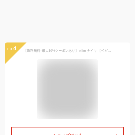
4
no.
【送料無料+最大10%クーポンあり】 nike ナイキ 【ベビー・キッズサイズ】 超人気スニーカーが選べる!! Baby Kid's Nike SN 3点福袋 子供靴 シューズ 上下セット Tシャツ 靴下 バッグ Air Max 90 エアーマックス95