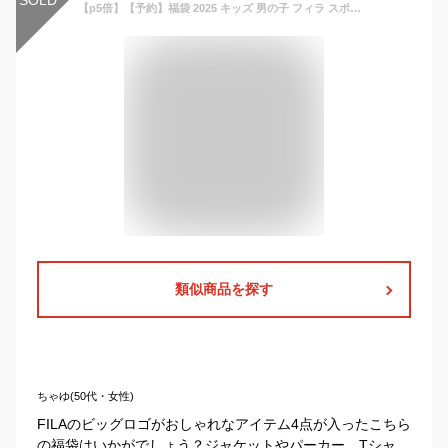
【p5倍】【予約】福袋 2025 キッズ 男の子 フィラ スポーツブランド 子供服 4点セット 福袋 2025年 fila 裏起毛 春秋冬 おしゃれ ジャケット プルオーバーパーカー スウェット ロングパンツ 半袖Tシャツ スエット 男児 ボーイズ 小学生 小学校
類似商品を探す
ちゃゆ(50代・女性)
FILAのビッグロゴがおしゃれなアイテム4点が入ったこちら
の福袋はいかがでしょう？ジャケットやパーカー、Tシャ