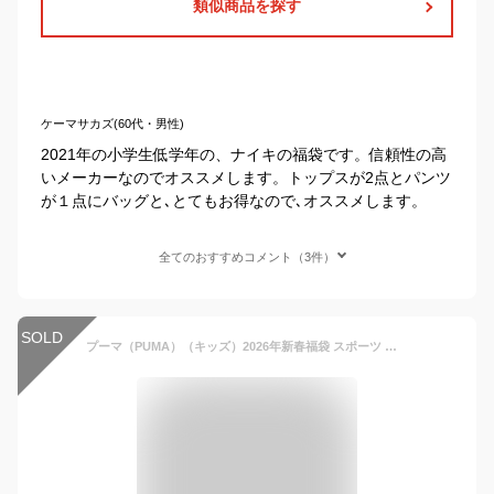
類似商品を探す
ケーマサカズ(60代・男性)
2021年の小学生低学年の、ナイキの福袋です。信頼性の高
いメーカーなのでオススメします。トップスが2点とパンツ
が１点にバッグと､とてもお得なので､オススメします。
全てのおすすめコメント（3件）
SOLD
プーマ（PUMA）（キッズ）2026年新春福袋 スポーツ 子供 ボーイズ 6点セット 中綿ジャケット トップス ボトムス スウェットプルオーバー Tシャツ ナップサック