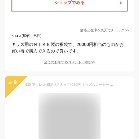
ショップでみる
価格と在庫を
楽天
でチェック
>>
クロス(50代・男性)
キッズ用のＮＩＫＥ製の福袋で、20000円相当のものがお
買い得で購入できるので良いです。
全てのおすすめコメント
(
8
件)
>
9
no.
福袋 アキレス 瞬足 2足入って4279円 キッズスニーカー 運動靴 シュンソク 子供靴 男の子 女の子