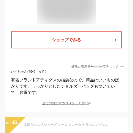
ショップでみる
価格と在庫を
Amazon
でチェック
>>
ぴ～ちゃん(40代・女性)
有名ブランドアディダスの福袋なので、商品はいいものば
かりです。しっかりとしたショルダーバッグもついてい
て、お得です。
全てのおすすめコメント
(
1
件)
>
15
no.
福袋 ジュニアシューズ キッズ スニーカー ランニングシューズ スーパースター アシックス アディダス ダンガン チャンピオン アンリミティブ 子供靴 運動靴 男の子 女の子