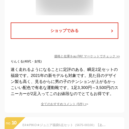
ショップでみる
価格と在庫を
au PAY マーケット
でチェック
>>
りんくる(40代・女性)
速く走れるようになることに定評のある、瞬足2足セットの
福袋です。2021年の新モデルも対象です。見た目のデザイ
ン製も高く、見るからに男の子のテンションが上がるかっ
こいい配色で有名な運動靴です。1足3,300円～3,500円のス
ニーカーが2足入ってこのお値段なのでとてもお得です。
全てのおすすめコメント
(
5
件)
>
10
no.
E4★PIKO★ジュニア福袋5点セット（5675-00100）【あす楽対応】【楽ギフ_包装】【F2】【スポーツ用品 スポーツブランド 子ども服 子供服 キッズ キッズ 冬服 冬物】