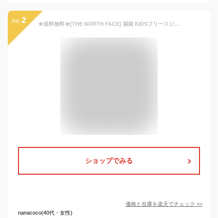
2
no.
★送料無料★[THE NORTH FACE] 福袋 KIDSフリースジャケット ミニバッグ 2点セットキッズ 23SS スポーツ アウトドア まとめ買い HOODIE フリース ジャケット 長袖 ファッション コーディ 日常 デイリー ランダムパック ラッキーバッグ 男女共用
ショップでみる
価格と在庫を
楽天
でチェック
>>
nanacoco(40代・女性)