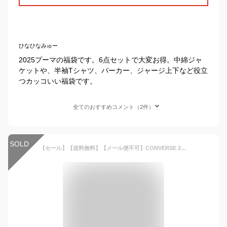
ひなひなみゅー
2025プーマの福袋です。6点セットで大変お得。中綿ジャ
ケットや、半袖Tシャツ、パーカー、ジャージ上下など役立
つカッコいい福袋です。
全てのおすすめコメント（2件）
SOLD
【セール】【送料無料】【メール便不可】CONVERSE 2023 NEW YEAR HAPPY BAG 福袋 新春 5点セット アウター トップス ボトムス 子供服 男の子 小学生 中学生 ファッション キッズ ジュニア 大人っぽい ダンス 130cm 140cm 150cm 160cm