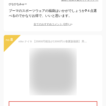
ひなひなみゅー
プーマのスポーツウェアの福袋はいかがでしょうか❓４点選
べるのでかなりお得で、いいと思います。
全てのおすすめコメント
(
2
件)
>
8
no.
nike ナイキ 【25800円相当が13000円☆春夏版福袋】 男の子用NIKE☆JORDAN春夏ベビー服福袋（60 70 80） エア・ジョーダン 出産祝い 【楽ギフ_包装選択】