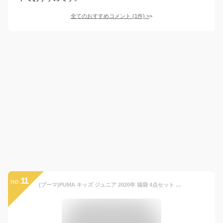
全てのおすすめコメント
(
1
件)
>
11
no.
(プーマ)PUMA キッズ ジュニア 2020年 福袋 4点セット スポーツ 子供服 【921106】150cm ワンカラー