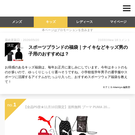
メンズ
キッズ
レディース
マイページ
本ページはプロモーションを含みます
最終更新日：2026/05/20
21031
View
18
コメント
決定
スポーツブランドの福袋｜ナイキなどキッズ男の
子用のおすすめは？
お得感のあるキッズ福袋は、毎年お正月に楽しみにしています。今年はネットのも
のが多いので、ゆっくりじっくり選べそうですね。小学校低学年男子の通学服やス
ポーツに活躍するアイテムがたっぷり入った、おすすめスポーツウェア福袋を教え
て！
キテミヨ-kitemiyo-編集部
1
no.
【全品P5倍★11月10日限定】送料無料 プーマ PUMA 2022年 新春福袋 キッズ 4点セット KIDS LUCKY BAG B/子ども 130-160cm 男の子 スポーツウェア ハッピーバッグ ふくぶくろ/FK22-puma-921508【ギフト不可】【RKap】