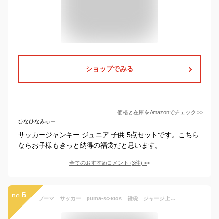
ショップでみる
価格と在庫を
Amazon
でチェック
>>
ひなひなみゅー
サッカージャンキー ジュニア 子供 5点セットです。こちら
ならお子様もきっと納得の福袋だと思います。
全てのおすすめコメント
(
3
件)
>
6
no.
プーマ サッカー puma-sc-kids 福袋 ジャージ上下 ピステ上下 シャツ ハッピー バック 合宿 セット ジュニア キッズ 120センチから160センチ