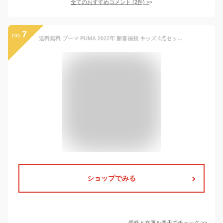
全てのおすすめコメント
(
2
件)
>
7
no.
送料無料 プーマ PUMA 2022年 新春福袋 キッズ 4点セット KIDS LUCKY BAG B/子ども 130-160cm 男の子 スポーツウェア ハッピーバッグ ふくぶくろ/FK22-puma-921508【ギフト不可】【RKap】
ショップでみる
価格と在庫を
楽天
でチェック
>>