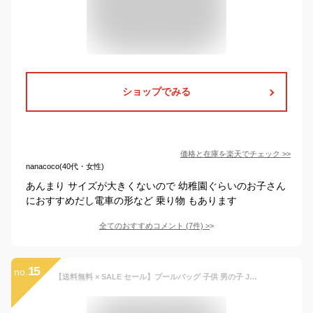
ショップでみる
価格と在庫を
楽天
でチェック
>>
nanacoco(40代・女性)
あんまり サイズが大きくないので 幼稚園ぐらいのお子さん
におすすめだし電車の形など 乗り物 もあります
全てのおすすめコメント
(
7
件)
>
15
no.
【送料無料 × SALE セール】プールバッグ 子供 男の子 JR新幹線・電車柄 Kids Foret（キッズフォーレ）ビーチバッグ はやぶさ こまち ドクターイエロー | 水泳バッグ スイムバッグ スイミングバッグ こども水着 水泳用品 キッズ おしゃれ 幼稚園 保育園 小学校