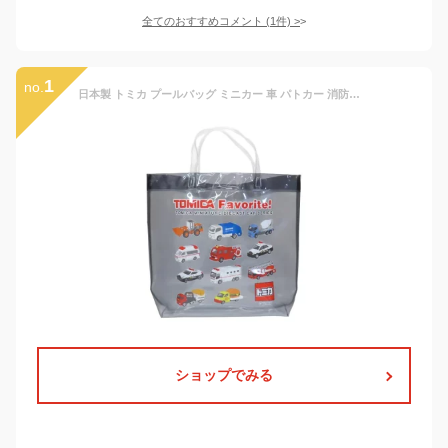
全てのおすすめコメント
(
1
件)
>
1
no.
日本製 トミカ プールバッグ ミニカー 車 パトカー 消防車 はたらくくるま ミニバッグ トートバック 手提げ袋 レッスンバッグ エコバッグ 女の子 男の子 保育園 幼稚園 入園 マチあり ビーチバッグ かばん サマーバッグ 子供 海水浴 キャラクター 人気 スポーツバッグ
ショップでみる