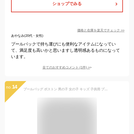
ショップでみる
価格と在庫を
楽天
でチェック
>>
あやなみ(20代・女性)
プールバックで持ち運びにも便利なアイテムになってい
て、満足度も高いかと思いますし透明感あるものになって
います。
全てのおすすめコメント
(
1
件)
>
14
no.
プールバッグ ボストン 男の子 女の子 キッズ 子供用 プールバック ビニールボストンバッグ 幼稚園 保育園 電車 サメ 恐竜 ビーチバッグ スイムバッグ スイミングバッグ かわいい 動物 乗り物 キャラクターボストンバッグ