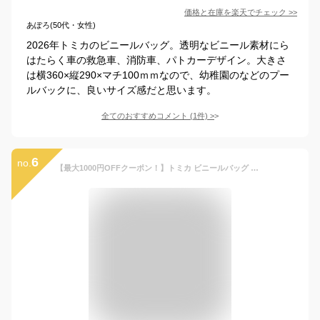
価格と在庫を
楽天
でチェック
>>
あぽろ(50代・女性)
2026年トミカのビニールバッグ。透明なビニール素材にら
はたらく車の救急車、消防車、パトカーデザイン。大きさ
は横360×縦290×マチ100ｍｍなので、幼稚園のなどのプー
ルバックに、良いサイズ感だと思います。
全てのおすすめコメント
(
1
件)
>
6
no.
【最大1000円OFFクーポン！】トミカ ビニールバッグ プールバッグ クロ TOMICA マルヨシ 海プール レジャー用品 キャラクター グッズ メール便可 シネマコレクション