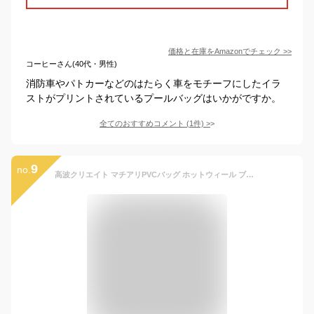
価格と在庫を
Amazon
でチェック
>>
コーヒーさん(40代・男性)
消防車やパトカーなどのはたらく車をモチーフにしたイラ
ストがプリントされているプールバッグはいかがですか。
全てのおすすめコメント
(
1
件)
>
9
no.
高波クリエイト マチアリPVCバッグ ホットウィール ブルー 【124866】 プールバッグ