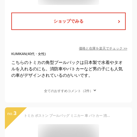
ショップでみる
価格と在庫を
楽天
でチェック
>>
KUMIKAN(40代・女性)
こちらのトミカの角型プールバックは日本製で水着やタオ
ルを入れるのにも。消防車やパトカーなど男の子にも人気
の車がデザインされているのがいいです。
全てのおすすめコメント（2件）
3
no.
トミカ ボストン プールバッグ ミニカー 車 パトカー 消防車 はたらくくるま ミニバッグ トートバック 手提げ袋 レッスンバッグ エコバッグ 女の子 男の子 保育園 幼稚園 入園 マチあり ビーチバッグ かばん サマーバッグ 子供 海水浴 キャラクター 人気 スポーツバッグ