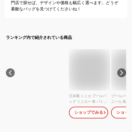
門店で探せば、デザインや価格も幅広く選べます。どうぞ
素敵なバッグを見つけてくださいね！
ランキング内で紹介されている商品
日本製 トミカ プールバ
プールバッグ
ッグ ミニカー 車 パトカ
ニール 角型 T
ー 消防車 はたらくくる
ャラクター 
ショップでみる
ショッ
ま ミニバッグ トートバ
グ 子供 水着入
ック 手提げ袋 レッスン
1280 マルヨ
バッグ エコバッグ 女の
ラック
子 男の子 保育園 幼稚園