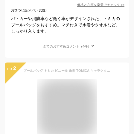
価格と在庫を
楽天
でチェック
>>
おひつじ座(70代・女性)
パトカーや消防車など働く車がデザインされた、トミカの
プールバッグをおすすめ。マチ付きで水着やタオルなど、
しっかり入ります。
全てのおすすめコメント（4件）
2
no.
プールバッグ トミカ ビニール 角型 TOMICA キャラクター ビーチバッグ 子供 水着入れ BTM6-1280 マルヨシ 日本製 ブラック