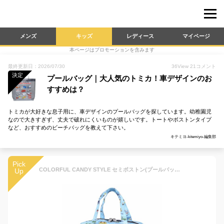
メンズ
キッズ
レディース
マイページ
本ページはプロモーションを含みます
最終更新日：2026/07/30
36
View
21
コメント
決定
プールバッグ｜大人気のトミカ！車デザインのお
すすめは？
トミカが大好きな息子用に、車デザインのプールバッグを探しています。幼稚園児
なので大きすぎず、丈夫で破れにくいものが嬉しいです。トートやボストンタイプ
など、おすすめのビーチバッグを教えて下さい。
キテミヨ-kitemiyo-編集部
Pick
COLORFUL CANDY STYLE セミボストン(プールバッグ) 撥水・軽量タイプ アクセル全開はたらく車(ライトブルー) はっ水 軽量 汚れにくい シワ防止 男の子 NP500800
Up