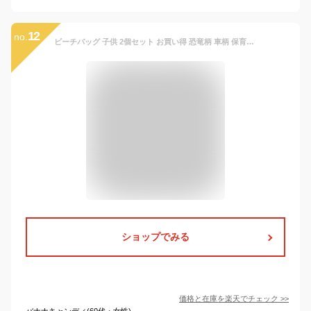
12
no.
ビーチバッグ 子供 2個セット お買い得 恐竜柄 車柄 保育園 幼稚園 こども 男の子 女の子 かわいい おしゃれ かっこいい コンパクト 小さめ プール 海 シャワー スイミング アウトドア キャンプ 川遊び 園児 幼児 夏 プレゼント 贈り物 激安 送料無料
ショップでみる
価格と在庫を
楽天
でチェック
>>
バナナキャンディ(60代・女性)