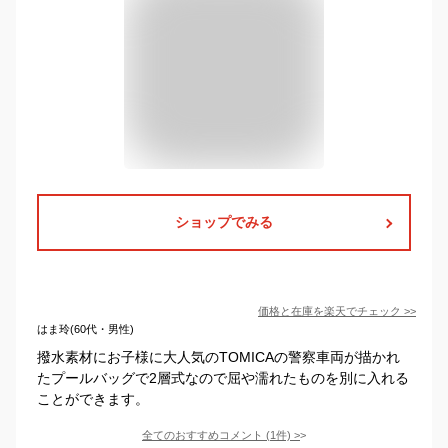
ショップでみる
価格と在庫を
楽天
でチェック
>>
はま玲(60代・男性)
撥水素材にお子様に大人気のTOMICAの警察車両が描かれ
たプールバッグで2層式なので屈や濡れたものを別に入れる
ことができます。
全てのおすすめコメント
(
1
件)
>