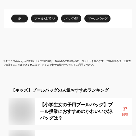
入園 マチあり ビーチバ
ッグ かばん サマーバッ
グ 子供 海水浴 キャラク
夏
プール/水遊び
バッグ/鞄
プールバッグ
ター 人気 スポーツバッ
グ
※
キテミヨ-kitemiyo-
に寄せられた投稿内容は、投稿者の主観的な感想・コメントを含みます。 投稿の信憑性・正確性
を保証することはできませんので、あくまで参考情報の一つとしてご利用ください。
【キッズ】
プールバッグ
の人気おすすめランキング
【小学生女の子用プールバッグ】プ
37
ール授業におすすめのかわいい水泳
回答
バッグは？