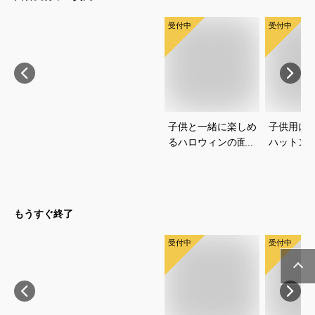
受付中
受付中
子供と一緒に楽しめ
子供用に
るハロウィンの面白
ハットス
コスプレネタを教え
は？安全
てください
いタイプ
です
もうすぐ終了
受付中
受付中