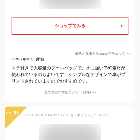
ショップでみる
価格と在庫を
Amazon
でチェック
>>
GRNBU(60代・男性)
マチ付きで大容量のプールバッグで、水に強いPVC素材が
使われているのもよいです。シンプルなデザインで車がプ
リントされていますのでおすすめです。
全てのおすすめコメント
(
1
件)
>
10
no.
COLORFUL CANDY STYLE セミボストン(プールバッグ) 撥水・軽量タイプ アクセル全開はたらく車(ライトブルー) はっ水 軽量 汚れにくい シワ防止 男の子 NP500800