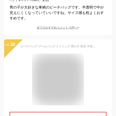
男の子が大好きな車柄のビーチバッグです。半透明で中が
見えにくくなっていていいですね。サイズ感も程よくおす
すめです。
全てのおすすめコメント
(
1
件)
>
13
no.
ビーチバッグ プールバッグ スイミング 男の子 男児 子供 子ども 幼児 園児 保育園 幼稚園 水泳 青 ブルー 透明 恐竜柄 車柄 くるま 人気 1歳 2歳 3歳 4歳 5歳 6歳 小学生 小学校 学校 授業 プール 年中素材 春 夏 秋 冬 人気 送料無料