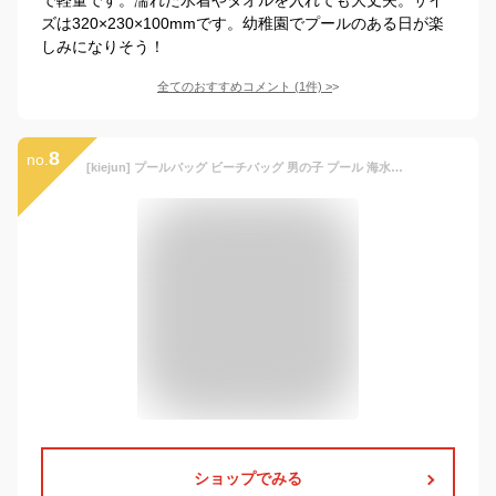
ズは320×230×100mmです。幼稚園でプールのある日が楽
しみになりそう！
全てのおすすめコメント
(
1
件)
>
8
no.
[kiejun] プールバッグ ビーチバッグ 男の子 プール 海水浴 子供 透明 防水 小学生 幼稚園 保育園 ビニールバッグ KF 男児 (01 働く車 BL)
ショップでみる