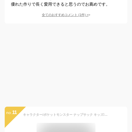
優れた作りで長く愛用できると思うのでお薦めです。
全てのおすすめコメント
(
1
件)
>
11
no.
キャラクター/ポケットモンスター ナップサック キッズ/子供/男の子/女の子 プールバッグ スイムバッグ ポケモン ブラック/パープル W約28cm×H約40cm×D約17.5cm