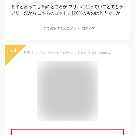
甚平と言っても 袖のところが フリルになっていてとてもラ
ブリーだから こちらのコットン100%のものはどうですか
全てのおすすめコメント（3件）
3
no.
甚平 キッズ sanrio シナモロール マイメロ クロミ 95cm 110cm 130cm サイズ じんべいさん 浴衣 ゆかた【za1534】