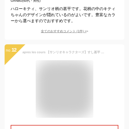
GRNBU(60代・男性)
ハローキティ、サンリオ柄の甚平です。花柄の中のキティ
ちゃんのデザインが隠れているのがよいです。豊富なカラ
ーから選べますのでおすすめです。
全てのおすすめコメント
(
1
件)
>
12
no.
apres les cours 【サンリオキャラクターズ】すし甚平 エフオーオンラインストア 着物・浴衣・和装小物 浴衣 ブルー【送料無料】