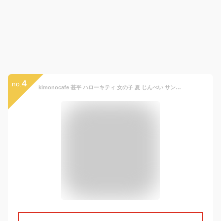
4
no.
kimonocafe 甚平 ハローキティ 女の子 夏 じんべい サンリオ キティ 90cm 100cm 110cm 120cm ベビー