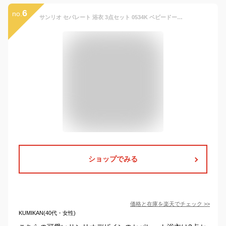
6
no.
サンリオ セパレート 浴衣 3点セット 0534K ベビードール BABYDOLL 子供服 ベビー キッズ 女の子 ハローキティ クロミ マイメロディ グッズ 甚平 ショートパンツ 子供 簡単着付け 90 100 110 120 130 140 NEW
ショップでみる
価格と在庫を
楽天
でチェック
>>
KUMIKAN(40代・女性)