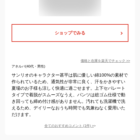
ショップでみる
価格と在庫を
楽天
でチェック
>>
アネルバ(40代・男性)
サンリオのキャラクター甚平は肌に優しい綿100%の素材で
作られているため、通気性が非常に良く、汗をかきやすい
夏場のお子様も涼しく快適に過ごせます。上下セパレート
タイプで着脱がスムーズなうえ、パンツは総ゴム仕様で動
き回っても締め付け感がありません。汚れても洗濯機で洗
えるため、デイリーなおうち時間でも気兼ねなく愛用いた
だけます。
全てのおすすめコメント
(
1
件)
>