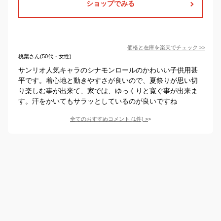
ショップでみる
価格と在庫を
楽天
でチェック
>>
桃葉さん(50代・女性)
サンリオ人気キャラのシナモンロールのかわいい子供用甚
平です。着心地と動きやすさが良いので、夏祭りが思い切
り楽しむ事が出来て、家では、ゆっくりと寛ぐ事が出来ま
す。汗をかいてもサラッとしているのが良いですね
全てのおすすめコメント
(
1
件)
>