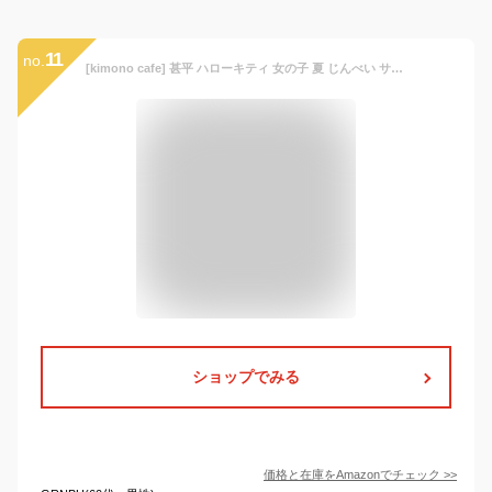
11
no.
[kimono cafe] 甚平 ハローキティ 女の子 夏 じんべい サンリオ キティ(90cm(0000),桜紺)
ショップでみる
価格と在庫を
Amazon
でチェック
>>