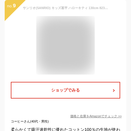
9
no.
サンリオ(SANRIO) キッズ甚平 ハローキティ 130cm 823899
ショップでみる
価格と在庫を
Amazon
でチェック
>>
コーヒーさん(40代・男性)
柔らかくて吸汗速乾性に優れたコットン100％の生地が使わ