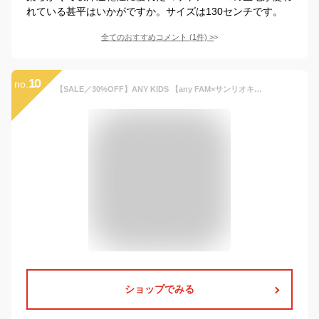
れている甚平はいかがですか。サイズは130センチです。
全てのおすすめコメント
(
1
件)
>
10
no.
【SALE／30%OFF】ANY KIDS 【any FAM×サンリオキャラクターズ】2WAY 甚平セット エニィ 着物・浴衣・和装小物 着物【RBA_E】
ショップでみる