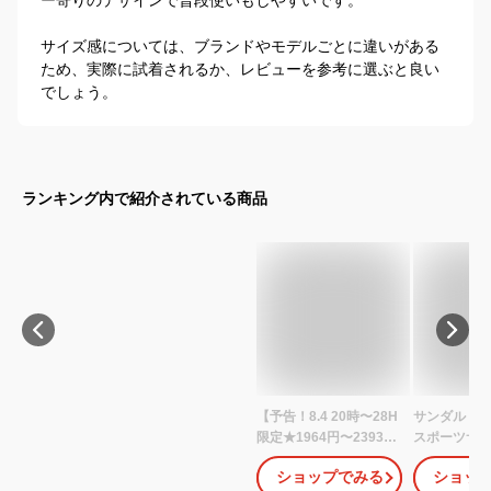
サイズ感については、ブランドやモデルごとに違いがある
ため、実際に試着されるか、レビューを参考に選ぶと良い
でしょう。
ランキング内で紹介されている商品
【予告！8.4 20時〜28H
サンダル キッ
限定★1964円〜2393円
スポーツサン
特別価格】【選べる2タ
子 女の子 つ
ショップでみる
ショッ
イプ】ウォーターシュー
りにくい 夏 