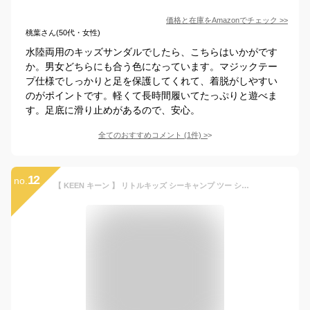
価格と在庫を
Amazon
でチェック
>>
桃葉さん(50代・女性)
水陸両用のキッズサンダルでしたら、こちらはいかがです
か。男女どちらにも合う色になっています。マジックテー
プ仕様でしっかりと足を保護してくれて、着脱がしやすい
のがポイントです。軽くて長時間履いてたっぷりと遊べま
す。足底に滑り止めがあるので、安心。
全てのおすすめコメント
(
1
件)
>
12
no.
【 KEEN キーン 】 リトルキッズ シーキャンプ ツー シーエヌエックス サンダル SEACAMP 2 CNX / keen キッズ ジュニア サンダル スニーカー 水陸両用 スニーカー 男の子 女の子 川遊び 海 キャンプ アウトドア 2026SUMMER