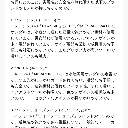
お探しとのこと、実用性と安全性を兼ね備えた以下のブラ
ンドやモデルが特におすすめです。

1. **クロックス (CROCS)**:

   クロックスの「CLASSIC」シリーズや「SWIFTWATER」
サンダルは、水遊びに適した軽量で乾きやすい素材を使用
しています。男女問わず使用できるシンプルなデザインが
多く展開されています。サイズ展開も柔軟で成長期のお子
様にも対応しやすいです。またグリップ力が高いソールで
滑りにくいのも魅力。

2. **KEEN (キーン)**:

   キーンの「NEWPORT H2」は水陸両用サンダルの定番で
す。つま先がしっかりガードされており、活発なお子様に
も安全です。速乾素材と優れたフィット感、そして滑りに
くいアウトソールが特徴です。色やデザインの選択肢も多
いので、ユニセックスなアイテムが見つかりやすいです。

3. **アクアシューズタイプ (イフミーなど)**:

   イフミーの「ウォーターシューズ」タイプもおすすめで
す。通気性や乾きやすさを重視しつつ、一般的なスニーカ
ー寄りのデザインで普段使いもしやすいです。
