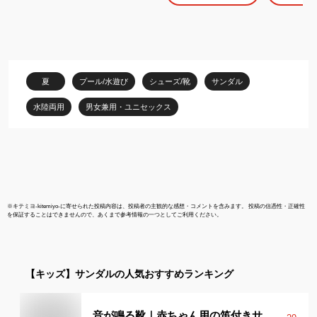
ズ キッズ サンダル 甲高
ビーチ レジ
幅広 マリン ビーチサン
ドア 黒 ブラ
ダル 水陸両用 海 川 つま
ュ 紫 ラベン
先ガード メッシュ アウ
タウンカン
トドア 泥遊び 水遊び レ
TOWN&COU
ジャー 夏休み リオ公園
R43800-47
夏
プール/水遊び
シューズ/靴
サンダル
ベビー リオ RIO
水陸両用
男女兼用・ユニセックス
※
キテミヨ-kitemiyo-
に寄せられた投稿内容は、投稿者の主観的な感想・コメントを含みます。 投稿の信憑性・正確性
を保証することはできませんので、あくまで参考情報の一つとしてご利用ください。
【キッズ】
サンダル
の人気おすすめランキング
音が鳴る靴｜赤ちゃん用の笛付きサ