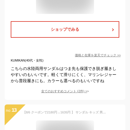
ショップでみる
価格と在庫を
楽天
でチェック
>>
KUMIKAN(40代・女性)
こちらの水陸両用サンダルはつま先も保護でき脱ぎ履きし
やすいのもいいです。軽くて滑りにくく、マリンレジャー
から普段履きにも。カラーも選べるのもいいですね
全てのおすすめコメント
(
2
件)
>
13
no.
【8/6 クーポンで2180円→1635円 】 サンダル キッズ 男の子 ベビー プール 女の子 20.5cm 履きやすい 水遊び キッズサンダル 女子 スポーツ ベビーサンダル 水陸両用 つま先 あり つま先あり キッズサンダル女の子 キッズサンダル男の子 厚底 子供靴