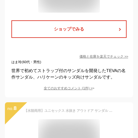
ショップでみる
価格と在庫を
楽天
でチェック
>>
はま玲(60代・男性)
世界で初めてストラップ付のサンダルを開発したTEVAの名
作サンダル、ハリケーンのキッズ向けサンダルです。
全てのおすすめコメント
(
1
件)
>
8
no.
【水陸両用】ユニセックス 水抜き アウトドア サンダル キッズ 子供 男の子 女の子 ガールズ ボーイズ 15cm 16cm 17cm 18cm 19cm 20cm 春 夏 pairmanon カラフル 簡単 水遊び 花柄 ドット ハート 無地 総柄 川 海 プール 外遊び シューズ ペアマノン