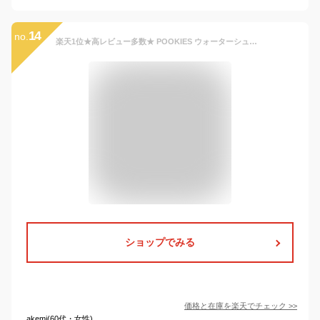
14
no.
楽天1位★高レビュー多数★ POOKIES ウォーターシューズ マリンシューズ キッズ 子供 水陸両用 サンダル 靴 滑りにくい こども ジュニア 海 川 岩場 釣り 水辺 レジャー 夏 アウトドア 水遊び プール ベビー マジックテープ 子供用 子ども 女の子 男の子 20 21 cm
ショップでみる
価格と在庫を
楽天
でチェック
>>
akemi(60代・女性)