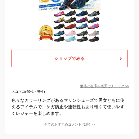
ショップでみる
価格と在庫を
楽天
でチェック
>>
ネコネコ(40代・男性)
色々なカラーリングがあるマリンシューズで男女ともに使
えるアイテムで、ケガ防止や速乾性もあり軽くて使いやす
くレジャーを楽しめます。
全てのおすすめコメント
(
1
件)
>