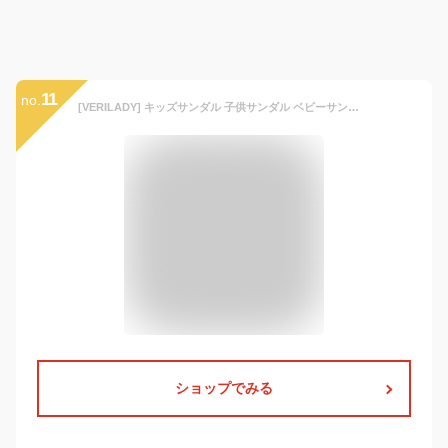
11
no.
[VERILADY] キッズサンダル 子供サンダル ベビーサンダル 軽量 滑りにくい 履きやすい マジックテープ 透気 柔らかい 水陸両用 キッズシューズ ベビーシューズス ポーツ 子供靴 おしゃれ 男の子 女の子 春夏秋(ブラウン)
ショップでみる