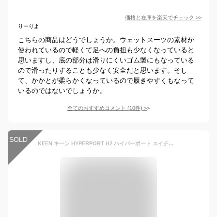
価格と在庫を
楽天
でチェック
>>
りーりよ
こちらの商品はどうでしょうか。ウェットスーツの素材が
使われているので軽くて足への負担も少なくなっていると
思いますし、底の部分は滑りにくいゴム製にもなっている
ので滑ったりすることも少なく安全だと思います。そし
て、かかとが柔らかくなっているので履きやすくもなって
いるのではないでしょうか。
全てのおすすめコメント
(
10
件)
>
SOLD
KEEN キーン HYPERPORT H2 ハイパーポート エイチツー キッズ・ジュニア スポーツサンダル 子供サンダル 水陸両用サンダル カジュアルシューズ 普段履き バンジーシューレース ノンマーキングラバー 快適 速乾性