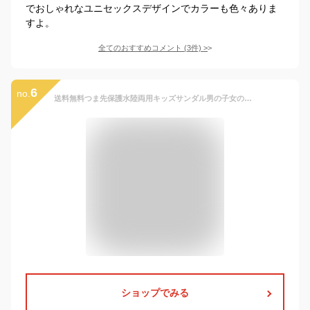
でおしゃれなユニセックスデザインでカラーも色々ありま
すよ。
全てのおすすめコメント
(
3
件)
>
6
no.
送料無料つま先保護水陸両用キッズサンダル男の子女の子スポーツサンダル通気性人気子供子どもビーチサンダルベビージュニアアウトドア歩きやすい履きやすい13.51415161718192021cmピンクブルーグレーブラック
ショップでみる