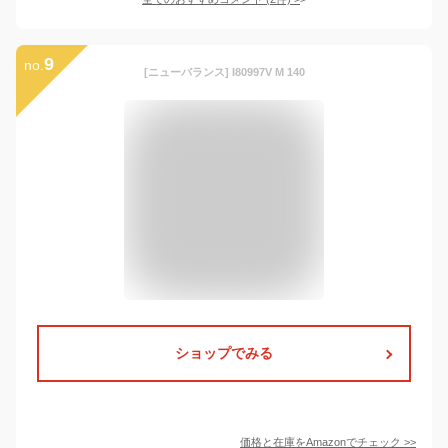
9
no.
[ニューバランス] I80997V M 140
ショップでみる
価格と在庫を
Amazon
でチェック
>>