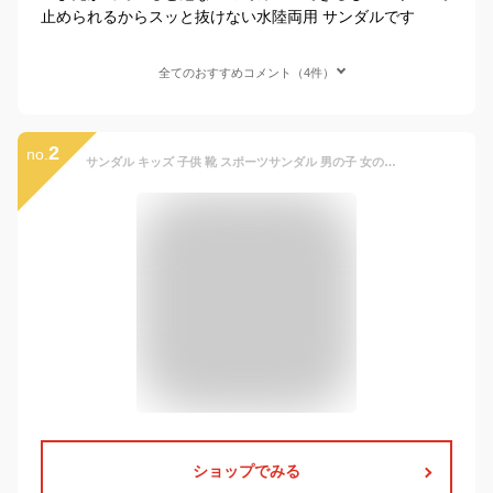
止められるからスッと抜けない水陸両用 サンダルです
全てのおすすめコメント（4件）
2
no.
サンダル キッズ 子供 靴 スポーツサンダル 男の子 女の子 つま先保護 滑りにくい 夏 海 プール 川 ビーチ レジャー アウトドア 黒 ブラック ベージュ 紫 ラベンダー マルチ タウンカントリー TOWN&COUNTRY R43800-47
ショップでみる