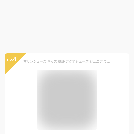
4
no.
マリンシューズ キッズ 好評 アクアシューズ ジュニア ウォーターシューズ 水陸両用 POOKIES プーキーズ 15 16 17 18 19 20 21 アウトドア 海 川 レジャー ボーイズ ガールズ メッシュ おしゃれ かわいい 水遊び 子供用 海水浴 川遊び シンプル 15cm 16cm 17cm 18cm 19cm