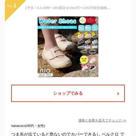
1
no.
【予告！8.4 20時〜28H限定★1964円〜2393円特別価格】【選べる2タイプ】ウォーターシューズ キッズ サンダル 甲高 幅広 マリン ビーチサンダル 水陸両用 海 川 つま先ガード メッシュ アウトドア 泥遊び 水遊び レジャー 夏休み リオ公園 ベビー リオ RIO
ショップでみる
価格と在庫を
楽天
でチェック
>>
nanacoco(40代・女性)
つま先が出ていると危ないのでカバーできるし ベルクロ で