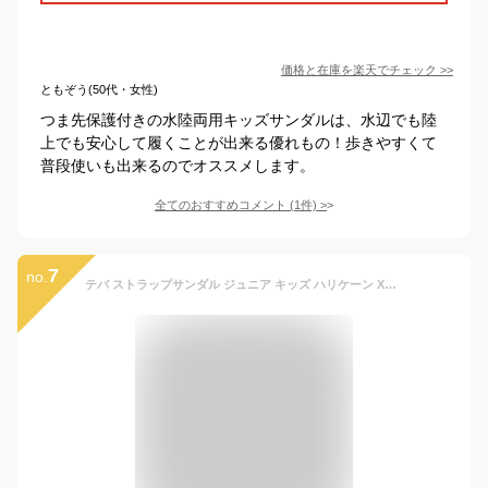
価格と在庫を
楽天
でチェック
>>
ともぞう(50代・女性)
つま先保護付きの水陸両用キッズサンダルは、水辺でも陸
上でも安心して履くことが出来る優れもの！歩きやすくて
普段使いも出来るのでオススメします。
全てのおすすめコメント
(
1
件)
>
7
no.
テバ ストラップサンダル ジュニア キッズ ハリケーン XLT 2 HURRICANE CHILDREN'S 1019390C TEVA ファスナー シャワーサンダル レジャー 海 プール