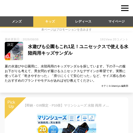
メンズ
キッズ
レディース
マイページ
本ページはプロモーションを含みます
最終更新日：2026/08/06
191
View
20
コメント
決定
水遊びも公園もこれ1足！ユニセックスで使える水
陸両用キッズサンダル
夏の水遊びや公園用に、水陸両用のキッズサンダルを探しています。下の子への服
お下がりも考えて、男女問わず履けるユニセックスなデザインが希望です。実際に
使ってみて「乾きやすかった」「滑りにくくて安心だった」など、サイズ感も含め
たおすすめのブランドやモデルがあればぜひ教えてください。
キテミヨ-kitemiyo-編集部
Pick
【即納・GW限定・P10倍】マリンシューズ 水陸 両用 メンズ レディース 岩場 大人 アクアシューズ ウォーターシューズ キッズ レディース メンズ フィットネスシューズ シュノーケリング ダイビング スポーツ ケガ防止 速乾 男女兼用 靴 保護 軽量 排水機能 22~28cm
Up