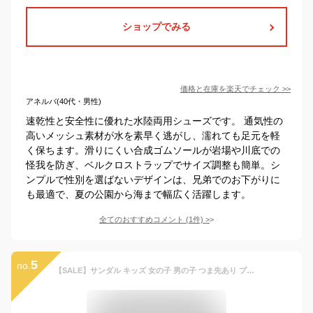
ショップでみる
価格と在庫を
楽天
でチェック
>>
アネルバ(40代・男性)
速乾性と安全性に優れた水陸両用シューズです。 通気性の
高いメッシュ素材が水を素早く逃がし、濡れても足元を軽
く保ちます。滑りにくい合成ゴムソールが岩場や川底での
怪我を防ぎ、ベルクロストラップでサイズ調整も簡単。シ
ンプルで性別を選ばないデザインは、兄弟でのお下がりに
も最適で、夏の公園から海まで幅広く活躍します。
全てのおすすめコメント
(
1
件)
>
5
no.
【SALE】サンダル キッズ 女の子 男の子 つま先あり プール 水遊び 水陸両用 スナップボタン 軽い 軽量 子供 ブラック ブルー ピンク アイボリー グリーン つま先保護 ラバーサンダル おしゃれ 韓国 保育園 幼稚園 靴 春 夏 2歳 3歳 4歳 14 15 16 17 18 19 20 21