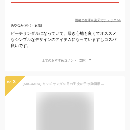
価格と在庫を
楽天
でチェック
>>
あやなみ(20代・女性)
ビーチサンダルになっていて、履き心地も良くてオススメ
なシンプルなデザインのアイテムになっていますしコスパ
良いです。
全てのおすすめコメント（2件）
3
no.
[SAGUARO] キッズ サンダル 男の子 女の子 水陸両用 つま先保護 アウトドアサンダル 子供 軽量 通気 通学 スポーツサンダル 滑り止め ブラック 24.0cm