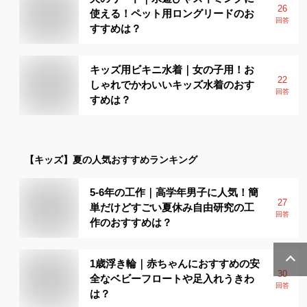
26
使える！ペット用ロングリードのお
回答
すすめは？
キッズ用ビキニ水着｜女の子用！お
22
しゃれでかわいいキッズ水着のおす
回答
すめは？
【キッズ】
夏
の人気おすすめランキング
5-6年の工作｜高学年男子に人気！簡
27
単だけどすごい夏休み自由研究の工
回答
作のおすすめは？
1歳浮き輪｜赤ちゃんにおすすめの安
30
全なベビーフロートや足入れうきわ
回答
は？