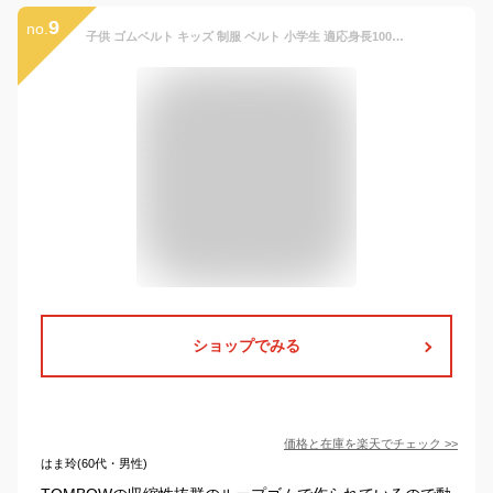
9
no.
子供 ゴムベルト キッズ 制服 ベルト 小学生 適応身長100cm〜160cm トンボ 黒 紺 小学校 スクール 無地 子ども ループゴムベルト
ショップでみる
価格と在庫を
楽天
でチェック
>>
はま玲(60代・男性)