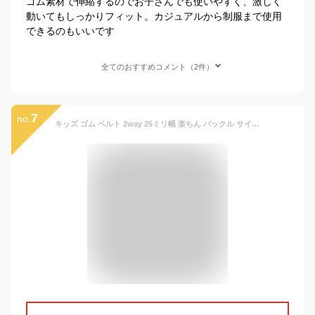
ゴム素材で伸縮するのでお子さんでも使いやすく、激しく
動いてもしっかりフィット。カジュアルから制服まで使用
できるのもいいです
全てのおすすめコメント（2件）
7
no.
キッズ ゴム ベルト 2way 25ミリ幅 楽ちん バックル サイズ調節可 男子 女子 子供ベルト キッズベルト