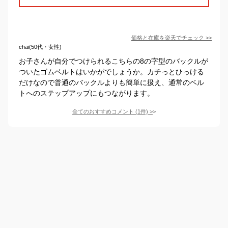
価格と在庫を
楽天
でチェック
>>
chai(50代・女性)
お子さんが自分でつけられるこちらの8の字型のバックルが
ついたゴムベルトはいかがでしょうか。カチっとひっける
だけなので普通のバックルよりも簡単に扱え、通常のベル
トへのステップアップにもつながります。
全てのおすすめコメント
(
1
件)
>