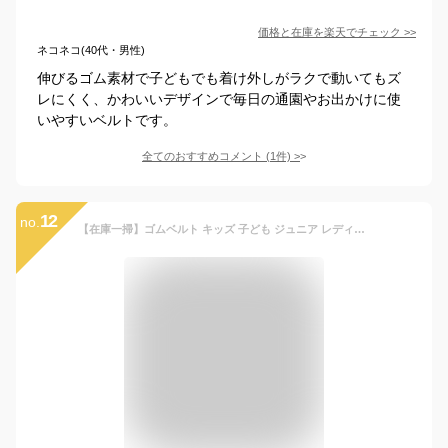
価格と在庫を
楽天
でチェック
>>
ネコネコ(40代・男性)
伸びるゴム素材で子どもでも着け外しがラクで動いてもズ
レにくく、かわいいデザインで毎日の通園やお出かけに使
いやすいベルトです。
全てのおすすめコメント
(
1
件)
>
12
no.
【在庫一掃】ゴムベルト キッズ 子ども ジュニア レディース バックルなし カジュアル フォーマル ポップ おしゃれ ブラック 男の子 女の子 舞台 発表会 入学式 卒業式 入園式 卒園式 新学期 七五三 撮影 衣裳 25mm幅 帽子屋 ケースタ