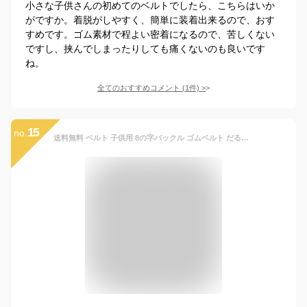
小さな子供さんの初めてのベルトでしたら、こちらはいか
がですか。着脱がしやすく、簡単に装着出来るので、おす
すめです。ゴム素材で程よい密着になるので、苦しくない
ですし、挟んでしまったりしても痛くないのも良いです
ね。
全てのおすすめコメント
(
1
件)
>
15
no.
送料無料 ベルト 子供用 8の字バックル ゴムベルト だるまひっかけ キッズ 男の子 女の子 伸びる 簡単 便利 小学生 通学 おしゃれ かわいい かっこいい 無地 単色 ボーダー レインボー カラバリ豊富 カジュアル デイリー 子ども こども 男児 女児 ファッション小物