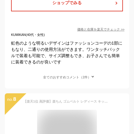
ショップでみる
価格と在庫を
楽天
でチェック
>>
KUMIKAN(40代・女性)
虹色のような明るいデザインはファッションコーデの1部に
もなり、二通りの使用方法ができます。ワンタッチバック
ルで装着も可能で、サイズ調整もでき、お子さんでも簡単
に装着できるのが良いです
全てのおすすめコメント（2件）
8
no.
【楽天1位 高評価】楽ちん ゴムベルト レディース キッズ 2way 日本製 ゴム 穴なし バックル フリーサイズ 調整可 かわいい おしゃれ ワンタッチ 細 黒 白 シンプル【クリックポストで送料無料】【LS07】