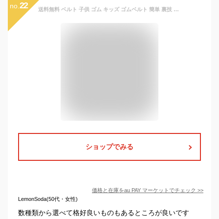
22
no.
送料無料 ベルト 子供 ゴム キッズ ゴムベルト 簡単 裏技 ワンタッチ バックル無し
ショップでみる
価格と在庫を
au PAY マーケット
でチェック
>>
LemonSoda(50代・女性)
数種類から選べて格好良いものもあるところが良いです