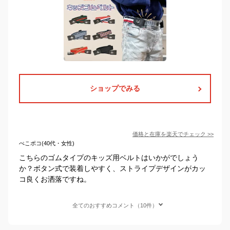
ショップでみる
価格と在庫を
楽天
でチェック
>>
ぺこポコ(40代・女性)
こちらのゴムタイプのキッズ用ベルトはいかがでしょう
か？ボタン式で装着しやすく、ストライプデザインがカッ
コ良くお洒落ですね。
全てのおすすめコメント（10件）