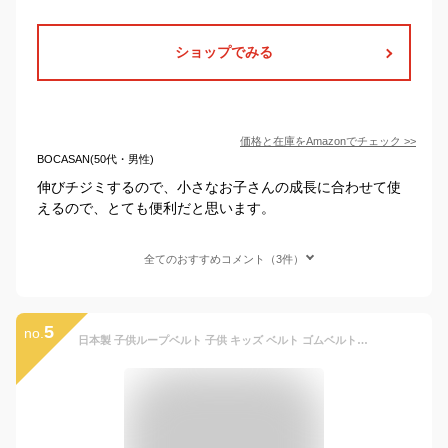
ショップでみる
価格と在庫を
Amazon
でチェック
>>
BOCASAN(50代・男性)
伸びチジミするので、小さなお子さんの成長に合わせて使
えるので、とても便利だと思います。
全てのおすすめコメント（3件）
5
no.
日本製 子供ループベルト 子供 キッズ ベルト ゴムベルト ループ式 スナップ付き 入園 入学 通園 通学【送料無料】