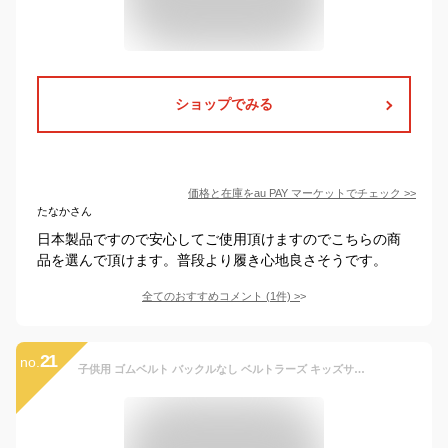
ショップでみる
価格と在庫を
au PAY マーケット
でチェック
>>
たなかさん
日本製品ですので安心してご使用頂けますのでこちらの商
品を選んで頂けます。普段より履き心地良さそうです。
全てのおすすめコメント
(
1
件)
>
21
no.
子供用 ゴムベルト バックルなし ベルトラーズ キッズサイズ 無地 2cm幅 日本製 NOMURA (ネイビー, ジュニアサイズ)