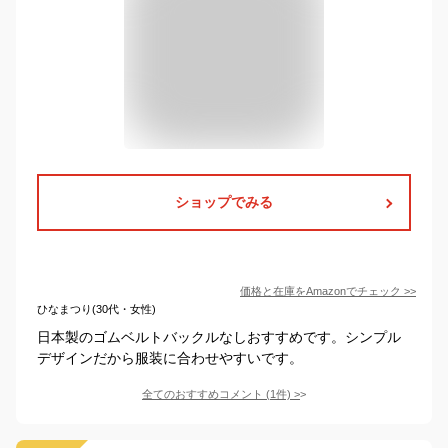
ショップでみる
価格と在庫を
Amazon
でチェック
>>
ひなまつり(30代・女性)
日本製のゴムベルトバックルなしおすすめです。シンプル
デザインだから服装に合わせやすいです。
全てのおすすめコメント
(
1
件)
>