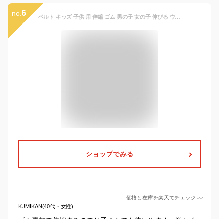
6
no.
ベルト キッズ 子供 用 伸縮 ゴム 男の子 女の子 伸びる ウェスト ハンガー おしゃれ かわいい かっこいい 幼稚園 小学生 入学式 卒園式 卒業式
ショップでみる
価格と在庫を
楽天
でチェック
>>
KUMIKAN(40代・女性)