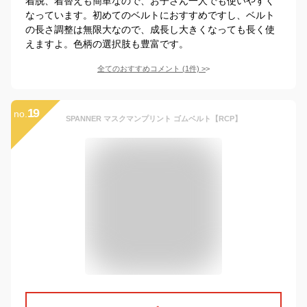
着脱、着替えも簡単なので、お子さん一人でも使いやすく
なっています。初めてのベルトにおすすめですし、ベルト
の長さ調整は無限大なので、成長し大きくなっても長く使
えますよ。色柄の選択肢も豊富です。
全てのおすすめコメント
(
1
件)
>
19
no.
SPANNER マスクマンプリント ゴムベルト【RCP】