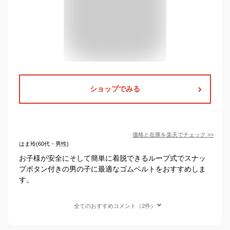
ショップでみる
価格と在庫を
楽天
でチェック
>>
はま玲(60代・男性)
お子様が安全にそして簡単に着脱できるループ式でスナッ
プボタン付きの男の子に最適なゴムベルトをおすすめしま
す。
全てのおすすめコメント（2件）