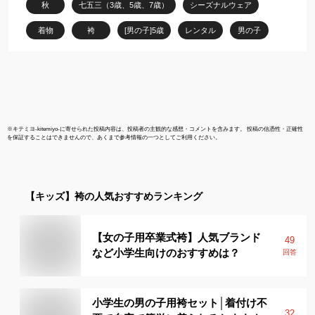
秋
七五三（3歳、5歳、7歳）
シーズナルウェア
着物
袴
[男の子]5歳
レンタル
男の子
※
キテミヨ-kitemiyo-
に寄せられた投稿内容は、投稿者の主観的な感想・コメントを含みます。 投稿の信憑性・正確性
を保証することはできませんので、あくまで参考情報の一つとしてご利用ください。
【キッズ】
袴
の人気おすすめランキング
【女の子用卒業式袴】人気ブランド
49
など小学生向けのおすすめは？
回答
小学生の男の子用袴セット│着付け不
32