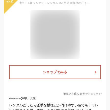
2
no.
七五三 5歳 フルセット レンタル 753 男児 着物 男の子 ( 五歳 羽織 袴 ) 0110 花わらべ なんてん ベージュ/ベージュ 北欧 モダン【753 衣装 子供 きもの おとこのこ 男児 男子 卒園式 卒業式 ブランド】 送料無料 【レンタル】
ショップでみる
価格と在庫を
楽天
でチェック
>>
nanacoco(40代・女性)
レンタルだったら派手な模様とか汚れやすい色でもチャレ