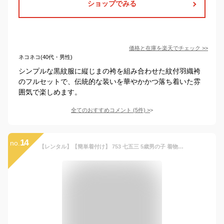
ショップでみる
価格と在庫を
楽天
でチェック
>>
ネコネコ(40代・男性)
シンプルな黒紋服に縦じまの袴を組み合わせた紋付羽織袴
のフルセットで、伝統的な装いを華やかかつ落ち着いた雰
囲気で楽しめます。
全てのおすすめコメント
(
5
件)
>
14
no.
【レンタル】【簡単着付け】 753 七五三 5歳男の子 着物レンタル 九重 アイボリー 南蛮船 薄緑 無地袴 B8AO5524【七五三レンタル】 きもの 袴レンタル 古典 レトロ モダン 送料無料 卒園式 110cm 115cm 120cm 着付け 着付けもかんたん ブランド ここのえ 大人気