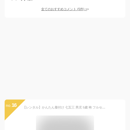
全てのおすすめコメント
(
5
件)
>
16
no.
【レンタル】かんたん着付け 七五三 男児 5歳 袴 フルセット 5才 兜 松 水色 五歳 羽織袴 簡単 男の子 祝い 着物 七五三 きもの 753 子ども 和服 着物レンタル はかま 和装 お正月 レンタルセット 往復送料無料【レンタル和装】【袴レンタル】