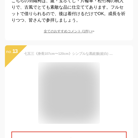
こちらの羽織袴は、鷹・宝尽くし・片輪車・松竹梅の柄入
りで、古風でとても素敵な品に仕立ててあります。フルセ
ットで借りられるので、後は着付けるだけでOK。成長を祈
りつつ、皆さんで参拝しましょう。
全てのおすすめコメント
(
1
件)
>
13
no.
七五三《身長107cm〜120cm》シンプルな黒紋服(紋白) 袴しま模様 縦じま 紋付袴 紋付羽織袴 5歳 男の子 フルセット 七五三着物 七五三レンタル 五歳 5才 五歳男児 着物レンタル 着物セット 黒 ブラック 753 卒園式 無地 子供