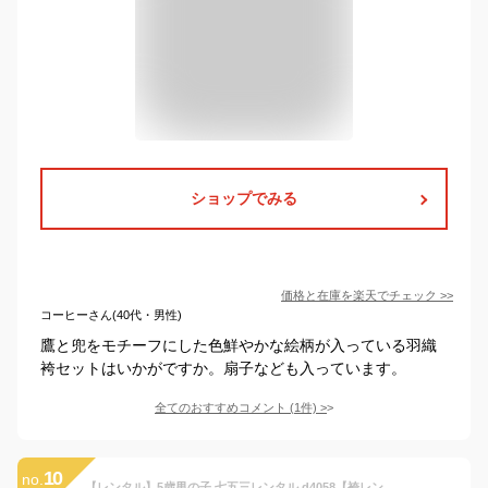
ショップでみる
価格と在庫を
楽天
でチェック
>>
コーヒーさん(40代・男性)
鷹と兜をモチーフにした色鮮やかな絵柄が入っている羽織
袴セットはいかがですか。扇子なども入っています。
全てのおすすめコメント
(
1
件)
>
10
no.
【レンタル】5歳男の子 七五三レンタル d4058【袴レンタル】男 753 着物レンタル 3歳 4歳 小さめ5才 貸衣装 結婚式 卒園式 七草祝い 発表会 七五三セット〔100cm〜110cm〕人気 かっこいい おしゃれ「光」ブランド 紺色に金彩慶びの飛翔鷹