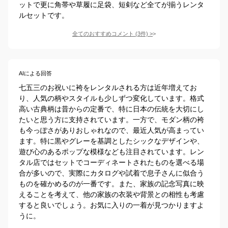
ットで更に角帯や草履に足袋、短剣など全てが揃うレンタ
ルセットです。
全てのおすすめコメント
(
3
件)
>
AIによる回答
七五三のお祝いに袴をレンタルされる方は近年増えてお
り、人気の柄やスタイルも少しずつ変化しています。格式
高い古典柄は昔からの定番で、特に日本の伝統を大切にし
たいと思う方に支持されています。一方で、モダン柄の袴
も今っぽさがありおしゃれなので、最近人気が高まってい
ます。特に黒やグレーを基調としたシックなデザインや、
遊び心のあるポップな模様なども注目されています。レン
タル店ではセットでコーディネートされたものを選べる場
合が多いので、実際にカタログや試着で息子さんに似合う
ものを確かめるのが一番です。また、家族の記念写真に映
えることを考えて、他の家族の衣装や背景との相性も考慮
すると良いでしょう。お気に入りの一着が見つかりますよ
うに。