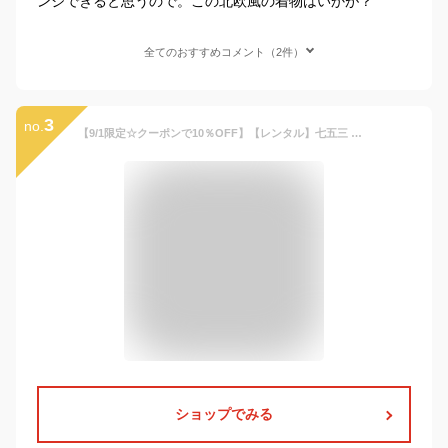
ンジできると思うので。この北欧風の着物はいかが？
全てのおすすめコメント（2件）
3
no.
【9/1限定☆クーポンで10％OFF】【レンタル】七五三 着物 男の子 5歳 黒紋付 3歳 レンタル フルセット シンプル レトロ 着物セット 紋付袴 袴セット 黒 ブラック 古典 羽織袴 和服 和装 男児 往復送料無料
ショップでみる