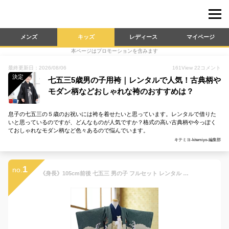
メンズ
キッズ
レディース
マイページ
本ページはプロモーションを含みます
最終更新日：2026/08/06
161
View
22
コメント
決定
七五三5歳男の子用袴｜レンタルで人気！古典柄や
モダン柄などおしゃれな袴のおすすめは？
息子の七五三の５歳のお祝いには袴を着せたいと思っています。レンタルで借りた
いと思っているのですが、どんなものが人気ですか？格式の高い古典柄や今っぽく
ておしゃれなモダン柄など色々あるので悩んでいます。
キテミヨ-kitemiyo-編集部
1
no.
《身長》105cm前後 七五三 男の子 フルセット レンタル フルセットレンタル 羽織袴 羽織袴セット 5歳 五才男児 5歳男の子 七五三着物 袴 753 お稽古 結婚式 卒園式 貸衣装 入学式 着物レンタル フォトブック付 フォトブックプレゼント