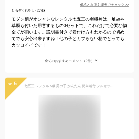
価格と在庫を
楽天
でチェック
>>
ともぞう(50代・女性)
モダン柄がオシャレなレンタル七五三の羽織袴は、足袋や
草履も付いた用意するもの0セットで、これだけで必要な物
全てが揃います。説明書付きで着付け方もわかるので初め
てでも安心出来ますね！他の子とカブらない柄でとっても
カッコイイです！
全てのおすすめコメント（2件）
5
no.
七五三 レンタル 5歳 男の子 かんたん 簡単着付 フルセット七五三 5歳 袴 レンタル フルセット 七五三 衣装 レンタル 袴サイズ 105cm 110cm 115cm 送料無料 化繊 青色 5121 【レンタル】