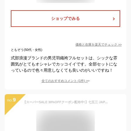
ショップでみる
価格と在庫を
楽天
でチェック
>>
ともぞう(50代・女性)
式部浪漫ブランドの男児羽織袴フルセットは、シックな雰
囲気がとてもオシャレでカッコイイです。全部セットにな
っているので色々用意しなくても良いのがいいですね！
全てのおすすめコメント
(
1
件)
>
9
no.
【スーパーSALE 30%OFFクーポン配布中!】七五三 JAPAN STYLE 華徒然 九重 レンタル 選べる2サイズ 5タイプ【かんたん着付け】羽織袴 五歳 男児 アンサンブル セット【3歳 5歳 貸衣装 子供 男の子 着物セット】11点フルセット【往復送料無料】ジャパンスタイル 古典