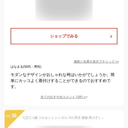
ショップでみる
価格と在庫を
楽天
でチェック
>>
はなまる(50代・男性)
モダンなデザインがおしゃれな袴はいかがでしょうか。簡
単にカッコよく着付けすることができるのでおすすめで
す。
全てのおすすめコメント
(
2
件)
>
15
no.
七五三 5歳 フルセット レンタル 753 男児 着物 男の子 ( 五歳 六歳 羽織 袴 ) 0148 ラフィネココ ナチュラル レトロ アイボリー ベージュ ブラウン くすみカラー 小花柄 小紋【男子 衣装 子供 男児 卒園式 卒業式 ブランド】 送料無料 【レンタル】