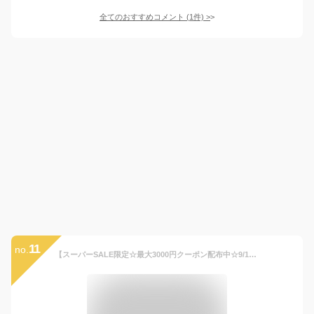
全てのおすすめコメント
(
1
件)
>
11
no.
【スーパーSALE限定☆最大3000円クーポン配布中☆9/11 1:59まで】七五三 着物 男の子 5歳 レンタル 羽織袴 袴セット フルセット 黒 ブラック 兜 甲冑 小槌 軍配 宝尽くし 着物レンタル 五歳 袴 子供着物 男児 モダン 創美苑【往復送料無料】