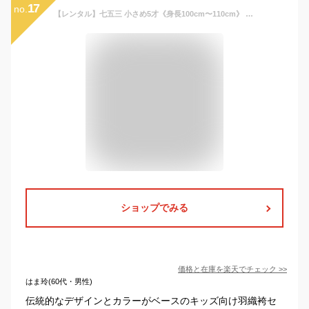
17
no.
【レンタル】七五三 小さめ5才《身長100cm〜110cm》 レンタル 黒紋付袴 黒 男の子 5歳 フルセットレンタル 紋付羽織袴 羽織袴セット 袴 着物レンタル 五歳 5歳男の子 五才男児 七五三着物 753 結婚式 卒園式 無地 子供 シンプル
ショップでみる
価格と在庫を
楽天
でチェック
>>
はま玲(60代・男性)
伝統的なデザインとカラーがベースのキッズ向け羽織袴セ