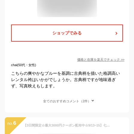
ショップでみる
価格と在庫を
楽天
でチェック
>>
chai(50代・女性)
こちらの爽やかなブルーを基調に古典柄を描いた格調高い
レンタル袴はいかがでしょうか。古典柄ですが地味過ぎ
ず、写真映えもします。
全てのおすすめコメント（2件）
6
no.
【3日間限定☆最大3000円クーポン配布中☆9/13~15】七五三 着物 男の子 5歳 レンタル 羽織袴 袴セット フルセット 茶 生成 ベージュ 親子縞 花唐草 シンプル 着物レンタル 五歳 袴 子供着物 男児 モダン 創美苑【往復送料無料】