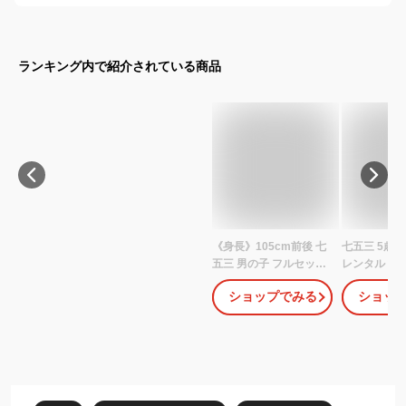
ランキング内で紹介されている商品
《身長》105cm前後 七
七五三 5歳 
五三 男の子 フルセット
レンタル 75
レンタル フルセットレ
男の子 ( 五歳
ショップでみる
ショッ
ンタル 羽織袴 羽織袴セ
0110 花わ
ット 5歳 五才男児 5歳男
ベージュ/ベ
の子 七五三着物 袴 753
モダン【753
お稽古 結婚式 卒園式 貸
きもの おと
衣装 入学式 着物レンタ
男子 卒園式 
ル フォトブック付 フォ
ンド】 送料
トブックプレゼント
タル】