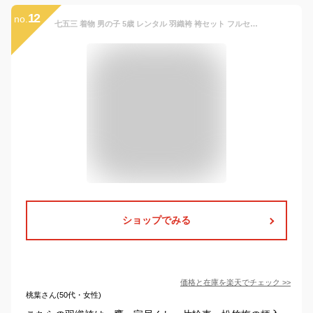
12
no.
七五三 着物 男の子 5歳 レンタル 羽織袴 袴セット フルセット 水色 ブルー 紺 鷹 宝尽くし 片輪車 松竹梅 着物レンタル 五歳 袴 子供着物 男児 モダン 創美苑【往復送料無料】
ショップでみる
価格と在庫を
楽天
でチェック
>>
桃葉さん(50代・女性)