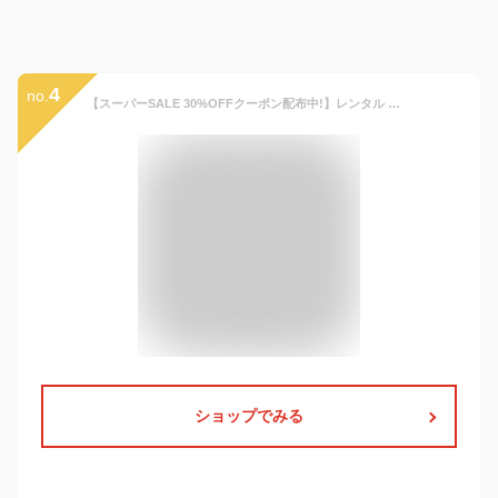
4
no.
【スーパーSALE 30%OFFクーポン配布中!】レンタル 卒園 七五三 【かんたん着付け】Modern Antenna モダンアンテナ 羽織袴 五歳 男児 着物 アンサンブル セット フルセット【5歳 貸衣装 子供 男の子 着物セット】お正月 卒業式【往復送料無料】 古典 ベージュ 緑 新品
ショップでみる