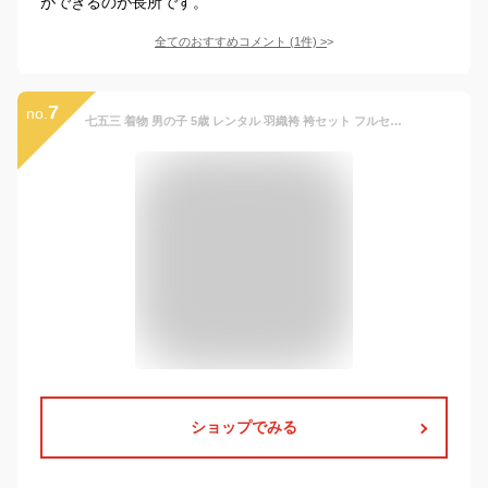
ができるのが長所です。
全てのおすすめコメント
(
1
件)
>
7
no.
七五三 着物 男の子 5歳 レンタル 羽織袴 袴セット フルセット 黒 ブラック 青 鷹 松づくし 着物レンタル 五歳 袴 子供着物 男児 モダン 創美苑【往復送料無料】
ショップでみる