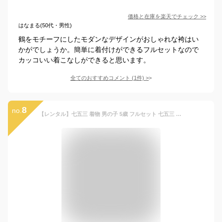
価格と在庫を
楽天
でチェック
>>
はなまる(50代・男性)
鶴をモチーフにしたモダンなデザインがおしゃれな袴はい
かがでしょうか。簡単に着付けができるフルセットなので
カッコいい着こなしができると思います。
全てのおすすめコメント
(
1
件)
>
8
no.
【レンタル】七五三 着物 男の子 5歳 フルセット 七五三 5歳 男の子 式部浪漫ブランド 男児羽織袴フルセット 矢模様 古典柄 金色 白色 茶色 袴セット トータルセット 往復送料無料 re-5kodomo-0054 きものひろば悠