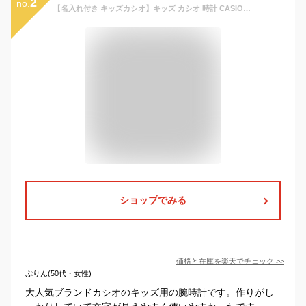
2
no.
【名入れ付き キッズカシオ】キッズ カシオ 時計 CASIO 腕時計 子供用 アナログ腕時計 キッズ時計 子供用腕時計 子供用時計 子ども 子供 男の子 男子 小学生 防水 ジュニア ボーイズ 遠足 修学旅行 人気 ブランド 誕生日 プレゼント 親子 コーデ アラーム 入園 入学 祝い
ショップでみる
価格と在庫を
楽天
でチェック
>>
ぷりん(50代・女性)
大人気ブランドカシオのキッズ用の腕時計です。作りがし