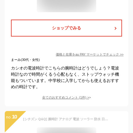
ショップでみる
価格と在庫を
au PAY マーケット
でチェック
>>
まーみ(30代・女性)
カシオの電波時計でこちらの腕時計はどうでしょう？電波
時計なので時間がくるう心配もなく、ストップウォッチ機
能もついています。中学校に入学してからも使えるおすす
めの時計です。
全てのおすすめコメント
(
1
件)
>
10
no.
[シチズン Q&Q] 腕時計 アナログ 電波 ソーラー 防水 日付 メタルバンド HG12-215 メンズ ブルー