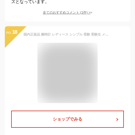
ズとなっています。
全てのおすすめコメント
(
1
件)
>
18
no.
国内正規品 腕時計 レディース シンプル 受験 受験生 メンズ カシオ MQ-24-7B2LLJH 時計 アナログウォッチ CASIO クオーツ 電池タイプ[チープカシオ チプカシ プチプラ ネコポス 配送 看護師 ママ 試験 ナース 就活 秒針付き 秒針あり
ショップでみる