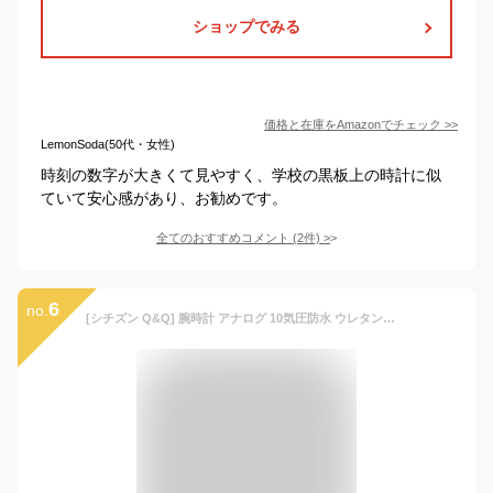
ショップでみる
価格と在庫を
Amazon
でチェック
>>
LemonSoda(50代・女性)
時刻の数字が大きくて見やすく、学校の黒板上の時計に似
ていて安心感があり、お勧めです。
全てのおすすめコメント
(
2
件)
>
6
no.
[シチズン Q&Q] 腕時計 アナログ 10気圧防水 ウレタンベルト VP46-854 ブラック