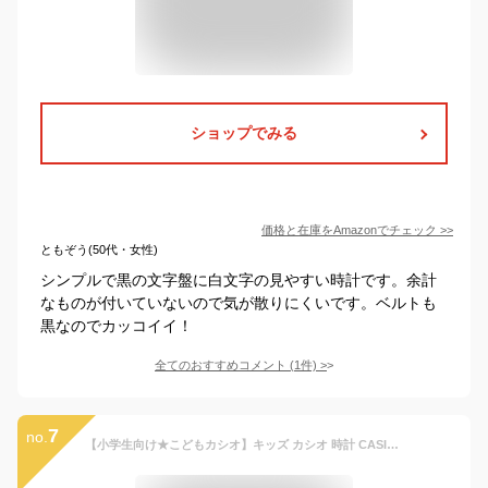
ショップでみる
価格と在庫を
Amazon
でチェック
>>
ともぞう(50代・女性)
シンプルで黒の文字盤に白文字の見やすい時計です。余計
なものが付いていないので気が散りにくいです。ベルトも
黒なのでカッコイイ！
全てのおすすめコメント
(
1
件)
>
7
no.
【小学生向け★こどもカシオ】キッズ カシオ 時計 CASIO 腕時計 キッズ腕時計 子供用腕時計 子供用時計 子ども 子供 小学生 男の子 女の子 スポーツ 遠足 修学旅行 人気 ブランド 誕生日 プレゼント 親子 友達 ペア コーデ チプカシ 塾 女児 男児 低学年 高学年 軽量 軽い