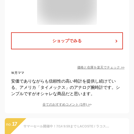
ショップでみる
価格と在庫を
楽天
でチェック
>>
Ｗ月ママ
安価でありながらも信頼性の高い時計を提供し続けてい
る、アメリカ「タイメックス」のアナログ腕時計です。シ
ンプルですがオシャレな商品だと思います。
全てのおすすめコメント
(
1
件)
>
17
no.
サマーセール開催中！7/14 9:59まで LACOSTE / ラコステ 2030015 Keith Haring キース・ヘリング 腕時計 ユニセックス レディース キッズ ボーイズ ラバー アナログ クオーツ スモール カーキ グリーン 【あす楽対応_東海】