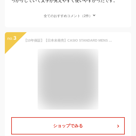
っかりしていて文字が見えやすく使いやすかったです。
全てのおすすめコメント（2件）
3
no.
【10年保証】【日本未発売】CASIO STANDARD MENS カシオ スタンダード MW-240 腕時計 時計 ブランド メンズ レディース キッズ 子供 男の子 女の子 チープカシオ チプカシ アナログ 軽量 薄型 ビジネス ブラック 黒 金 青 白 海外モデル ギフト プレゼント
ショップでみる