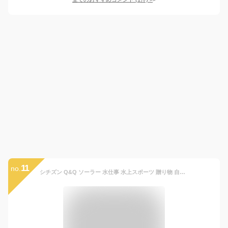
11
no.
シチズン Q&Q ソーラー 水仕事 水上スポーツ 贈り物 自分用 国内正規品 腕時計 メンズ レディース キッズ シニア チプシチ アナログ SOLARMATE 10気圧防水 カジュアル スタンダード 合成皮革 クリスマス プレゼント