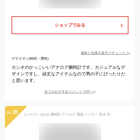
ショップでみる
価格と在庫を
楽天
でチェック
>>
グラスマン(60代・男性)
カシオのかっこいいアナログ腕時計です。カジュアルなデ
ザインですし、頑丈なアイテムなので男の子にぴったりだ
と思います。
全てのおすすめコメント
(
1
件)
>
15
no.
[シチズン Q&Q] 腕時計 アナログ 電波 ソーラー 防水 日付 メタルバンド HG12-204 メンズ ホワイト