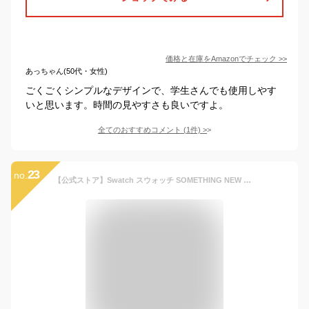
価格と在庫を
Amazon
でチェック
>>
あっちゃん(50代・女性)
ごくごくシンプルなデザインで、学生さんでも使用しやす
いと思います。時間の見やすさも良いですよ。
全てのおすすめコメント
(
1
件)
>
23
no.
【公式ストア】Swatch スウォッチ SOMETHING NEW サムシング・ニュー LB153Originals (オリジナルズ) Lady (レディ) 【送料無料】レディース 腕時計 人気 定番 プレゼント