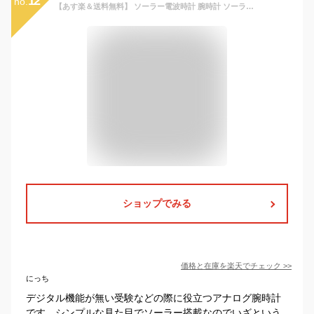
12
no.
【あす楽＆送料無料】 ソーラー電波時計 腕時計 ソーラー電波時計 ソーラー電波 電波時計 ソーラー メンズ レディース Timeet ティミット 電波腕時計 電波ソーラー腕時計 軽量 男性用 誕生日 A-4 B-2 ペアウォッチ ギフト プレゼント バレンタイン
ショップでみる
価格と在庫を
楽天
でチェック
>>
にっち
デジタル機能が無い受験などの際に役立つアナログ腕時計
です。シンプルな見た目でソーラー搭載なのでいざという