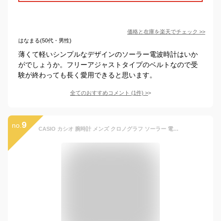
価格と在庫を
楽天
でチェック
>>
はなまる(50代・男性)
薄くて軽いシンプルなデザインのソーラー電波時計はいか
がでしょうか。フリーアジャストタイプのベルトなので受
験が終わっても長く愛用できると思います。
全てのおすすめコメント
(
1
件)
>
9
no.
CASIO カシオ 腕時計 メンズ クロノグラフ ソーラー 電波時計 日付 曜日表示 アナログ 紳士 男性用 ストップウォッチ タイマ一 時刻アラ