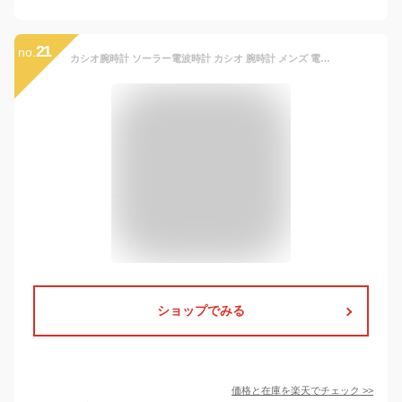
21
no.
カシオ腕時計 ソーラー電波時計 カシオ 腕時計 メンズ 電波ソーラー 腕時計 ソーラー電波 カシオ ウェーブセプター 正規品 腕時計 メンズ 太陽光 電波ソーラー腕時計 男性 マルチバンド6 電池交換不要 防災 停電 新生活 誕生日 ギフト ポイント5倍【RSL】
ショップでみる
価格と在庫を
楽天
でチェック
>>