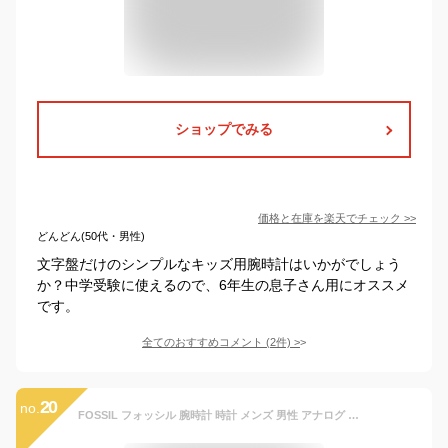
ショップでみる
価格と在庫を
楽天
でチェック
>>
どんどん(50代・男性)
文字盤だけのシンプルなキッズ用腕時計はいかがでしょう
か？中学受験に使えるので、6年生の息子さん用にオススメ
です。
全てのおすすめコメント
(
2
件)
>
20
no.
FOSSIL フォッシル 腕時計 時計 メンズ 男性 アナログ クオーツ 電池 3針 シンプル 日付 デイト BELMAR ベルマー カジュアル ビジネス 仕事 就活 防水 ステンレス メタル ブレス ブラック 黒 FS5531 プレゼント ギフト 1年保証 送料無料