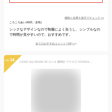
価格と在庫を
楽天
でチェック
>>
ころころあい(40代・女性)
シックなデザインなので制服によく合うし、シンプルなの
で時間が見やすいので、おすすめです。
全てのおすすめコメント
(
1
件)
>
14
no.
CASIO AQ-S810W-1B カシオ 腕時計 アナログ STANDARD スタンダード ソーラー メンズ ブラック カジュアル ビジネス