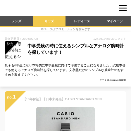
メンズ
キッズ
レディース
マイページ
本ページはプロモーションを含みます
最終更新日：2026/07/08
124261
View
30
コメント
決定
中学受験の時に使えるシンプルなアナログ腕時計
を探しています！
息子も6年生になり本格的に中学受験に向けて準備することになりました。試験本番
でも使えるアナログ腕時計を探しています。文字盤だけのシンプルな腕時計のおす
すめを教えてください。
キテミヨ-kitemiyo-編集部
1
no.
【10年保証】【日本未発売】CASIO STANDARD MEN カシオ スタンダード MQ-24 腕時計 時計 ブランド メンズ レディース キッズ 子供 男の子 女の子 チープカシオ チプカシ アナログ ブラック 黒 ホワイト 白 銀 金 薄型 軽量 軽い 海外モデル ギフト プレゼント