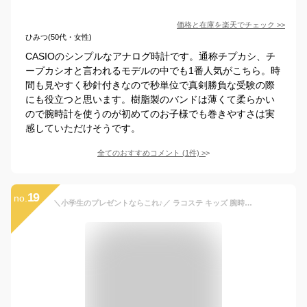
価格と在庫を
楽天
でチェック
>>
ひみつ(50代・女性)
CASIOのシンプルなアナログ時計です。通称チプカシ、チ
ープカシオと言われるモデルの中でも1番人気がこちら。時
間も見やすく秒針付きなので秒単位で真剣勝負な受験の際
にも役立つと思います。樹脂製のバンドは薄くて柔らかい
ので腕時計を使うのが初めてのお子様でも巻きやすさは実
感していただけそうです。
全てのおすすめコメント
(
1
件)
>
19
no.
＼小学生のプレゼントならこれ♪／ ラコステ キッズ 腕時計 LACOSTE 時計 子供 用 女の子 男の子 おしゃれ こども 軽い 子ども 小学生 中学年 高学年 中学生 誕生日 プレゼント 祝い 娘 息子 姪っ子 甥っ子 姪 甥 孫 ギフト かわいい 人気 ブランド 習い事 塾 遠足 合宿