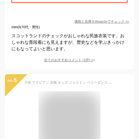
価格と在庫を
Amazon
でチェック
>>
mimi3(70代・男性)
スコットランドのチェックがおしゃれな民族衣装です。お
しゃれな普段着にも見えますが、歴史などを学ぶきっかけ
にもなってよいと思います。
全てのおすすめコメント
(
1
件)
>
5
no.
子供 アラビアン 衣装 キッズ ジャスミン ベリーダンス 衣装 女の子 きらきら 民族ダンス 衣装 3点 4点 5点 6点セット キッズ アラジン プリンセス コスチューム 仮装 変装 ハロウィン コスプレ衣装 トップス フリルロングスカート ベール ヒップスカーフ ネックレス 髪飾り