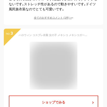
ないです｡ストレッチ性があるので動きやすいです｡ドイツ
風民族衣装なのでとても可愛いです｡
全てのおすすめコメント
(
1
件)
>
3
no.
ハロウィン コスプレ衣装 女の子 メキシコ メキシコガール ドレス 民族衣装 コスチューム キッズ マキシワンピース ロング 女の子 おとぎ話 童話 cosplay 宴会 余興 忘年会 園際 文化際 舞台 ダンス衣装 可愛い 踊り子 子供服 子供 ハロウィン仮装 S M L
ショップでみる