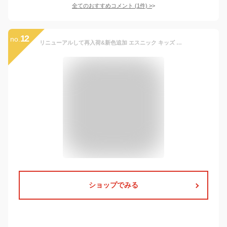
全てのおすすめコメント
(
1
件)
>
12
no.
リニューアルして再入荷&新色追加 エスニック キッズ 親子 お揃い カラフル アフリカ 民族衣装 ダシキ HIP-HOP 海外アーティストに大人気 フェス イベント ダンス 衣装 ゆうパケット対応アイテム ダンス衣装 チーム パプリカ 子供 アフリカン 小学生
ショップでみる