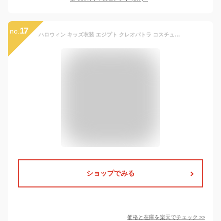
17
no.
ハロウィン キッズ衣装 エジプト クレオパトラ コスチューム コスプレ キッズコスプレ コスプレ衣装 仮装 子供用 変装 お化け ファラオ インディアン 民族衣装 | ハロウィーン キッズ 子ども 子供 こども 衣装 ハロウィーン衣装 女の子 子供服 可愛い かわいい ハロウイン
ショップでみる
価格と在庫を
楽天
でチェック
>>