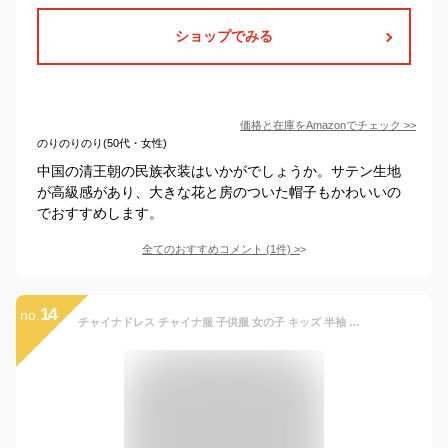
ショップでみる
価格と在庫を
Amazon
でチェック
>>
のりのりのり(50代・女性)
中国の清王朝の民族衣装はいかがでしょうか。サテン生地
が高級感があり、大きな花と房のついた帽子もかわいいの
でおすすめします。
全てのおすすめコメント
(
1
件)
>
14
no.
チャイナドレス チャイナ服 子供服 女の子 キッズ 半袖 ワンピース 中華風 可愛い 梅の花柄 パーティー コスプレ ハロウィン クリスマス コスチューム 文化祭 発表会 100 110 120 130 140 150 送料無料