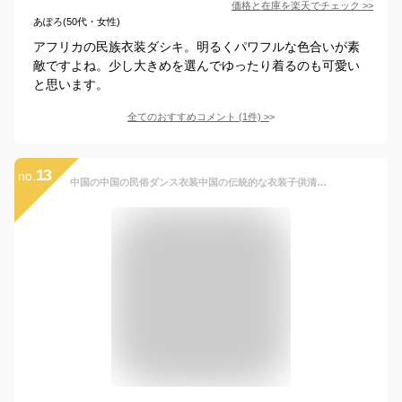
価格と在庫を
楽天
でチェック
>>
あぽろ(50代・女性)
アフリカの民族衣装ダシキ。明るくパワフルな色合いが素
敵ですよね。少し大きめを選んでゆったり着るのも可愛い
と思います。
全てのおすすめコメント
(
1
件)
>
13
no.
中国の中国の民俗ダンス衣装中国の伝統的な衣装子供清王朝の衣装王女衣装中国の古代 女の子 (Color : Purple, Size : 5 6Y(110 120cm))