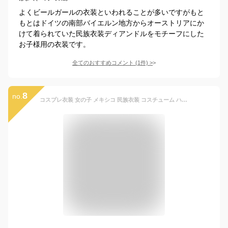
よくビールガールの衣装といわれることが多いですがもと
もとはドイツの南部バイエルン地方からオーストリアにか
けて着られていた民族衣装ディアンドルをモチーフにした
お子様用の衣装です。
全てのおすすめコメント
(
1
件)
>
8
no.
コスプレ衣装 女の子 メキシコ 民族衣装 コスチューム ハロウィン キッズ ミニワンピース 女の子 おとぎ話 童話 コスチューム cosplay 宴会 余興 忘年会 園際 文化際 仮装 舞台 ダンス衣装 可愛い 踊り子 ハロウィン 子供服 S M L