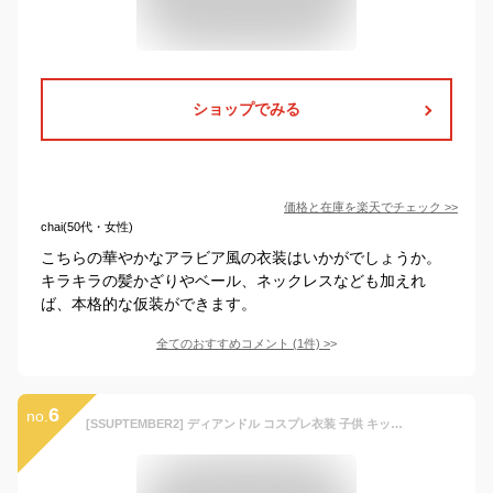
ショップでみる
価格と在庫を
楽天
でチェック
>>
chai(50代・女性)
こちらの華やかなアラビア風の衣装はいかがでしょうか。
キラキラの髪かざりやベール、ネックレスなども加えれ
ば、本格的な仮装ができます。
全てのおすすめコメント
(
1
件)
>
6
no.
[SSUPTEMBER2] ディアンドル コスプレ衣装 子供 キッズ バイエルン ドイツ 民族衣装 ハロウィン仮装 コスチューム オクトーバーフェスト ビール祭り メイド服 紺色 ドット 3点セット レース 花柄 女の子 少女 (M, ブラウス＋ジャンパースカート＋腰帯)