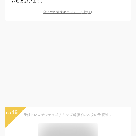
ムだと思います。
全てのおすすめコメント
(
1
件)
>
16
no.
子供ドレス チマチョゴリ キッズ 韓服ドレス 女の子 長袖 ロング丈 韓国民族衣装 韓国民族古典ダンス衣装 韓流 ステージ衣装 結婚式 二次会 パーティー ドレス 立体お花 刺しゅう かわいい 韓国 伝統 発表会 演奏会 学園祭 演出服 コスチューム100 110 120 130 140 150