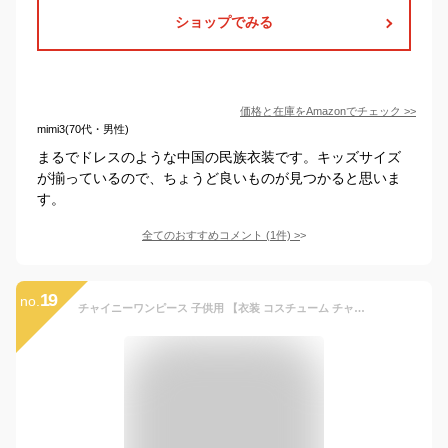
ショップでみる
価格と在庫を
Amazon
でチェック
>>
mimi3(70代・男性)
まるでドレスのような中国の民族衣装です。キッズサイズ
が揃っているので、ちょうど良いものが見つかると思いま
す。
全てのおすすめコメント
(
1
件)
>
19
no.
チャイニーワンピース 子供用 【衣装 コスチューム チャイナ服 チャイナドレス ハロウィン 仮装 チャイニーズ ドレス kids child girl コスプレ】マジックナイト CS34