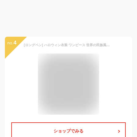
4
no.
[ロングペン] ハロウィン衣装 ワンピース 世界の民族風情 スコットランドスカート 亡霊節 舞踊の服装 子供 コスプレ キッズ コスプレ 子供服 女の子 仮装 学校 ハロウィン 衣装 発表会 お出かけ 演出 (S(3-4歳)
ショップでみる