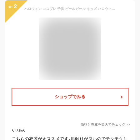
2
no.
ハロウィン コスプレ 子供 ビールガール キッズ ハロウィン コスプレ ドイツ 民族衣装 メイド ディアンドル チロリアン 舞台 イベント演出服♪子供用 仮装 衣装 コスチューム 翌日配達 bauty1033
ショップでみる
価格と在庫を
楽天
でチェック
>>
りりあん
こちらの衣装がオススメです｡肌触りが良いのでチクチクし