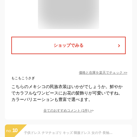
ショップでみる
価格と在庫を
楽天
でチェック
>>
もこもこうさぎ
こちらのメキシコの民族衣装はいかがでしょうか。鮮やか
でカラフルなワンピースにお花の髪飾りが可愛いですね。
カラーバリエーションも豊富で選べます。
全てのおすすめコメント
(
1
件)
>
10
no.
子供ドレス チマチョゴリ キッズ 韓服ドレス 女の子 長袖 ロング丈 韓国民族衣装 韓国民族古典ダンス衣装 韓流 ステージ衣装 結婚式 二次会 パーティー ドレス 立体お花 刺しゅう かわいい 韓国 伝統 発表会 演奏会 学園祭 演出服 コスチューム100 110 120 130 140 150