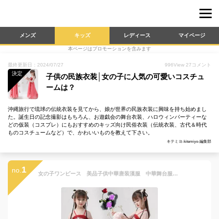
メンズ
キッズ
レディース
マイページ
本ページはプロモーションを含みます
最終更新日：2024/07/27
996
View
27
コメント
決定
子供の民族衣装│女の子に人気の可愛いコスチュ
ームは？
沖縄旅行で琉球の伝統衣装を見てから、娘が世界の民族衣装に興味を持ち始めまし
た。誕生日の記念撮影はもちろん、お遊戯会の舞台衣装、ハロウィンパーティーな
どの仮装（コスプレ）にもおすすめのキッズ向け民俗衣装（伝統衣装、古代＆時代
ものコスチュームなど）で、かわいいものを教えて下さい。
キテミヨ-kitemiyo-編集部
1
no.
女の子ワンピース 美品子供中華唐装漢服 中華舞台服装 キッズ中国古代宮廷風ワンピ イベントコスプレ衣装/学園祭チャイナドレス/写真撮影ドレス/演出服/貴妃服 学園際文化際写真撮影