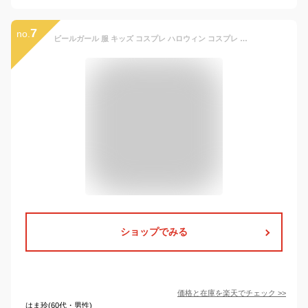
7
no.
ビールガール 服 キッズ コスプレ ハロウィン コスプレ メイド服 ドイツ 民族衣装 メイド ディアンドル チロリアン 舞台 イベント 演出服 子供用 仮装 衣装 コスチューム bauty843
ショップでみる
価格と在庫を
楽天
でチェック
>>
はま玲(60代・男性)