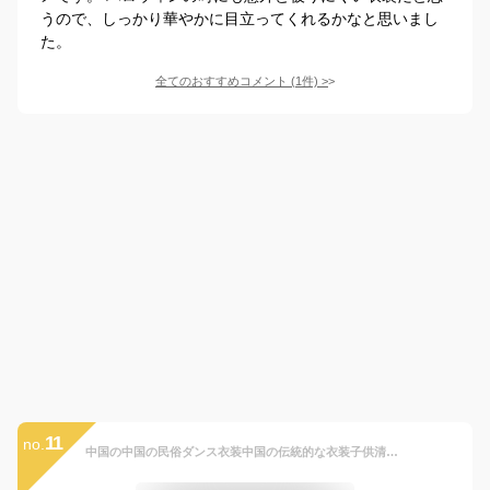
うので、しっかり華やかに目立ってくれるかなと思いまし
た。
全てのおすすめコメント
(
1
件)
>
11
no.
中国の中国の民俗ダンス衣装中国の伝統的な衣装子供清王朝の衣装王女衣装中国の古代 女の子 (Color : Purple, Size : 11 12Y(140 150cm))