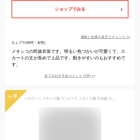
ショップでみる
価格と在庫を
楽天
でチェック
>>
ちょプラ(40代・女性)
メキシコの民族衣装です。明るい色づかいが可愛くて、ス
カートの丈が長めで上品です。動きやすいのもおすすめで
す。
全てのおすすめコメント
(
1
件)
>
9
no.
ハロウィン メキシコ服 ワンピース メキシコ風 子供服 ロング丈 コスチューム ストライプ 民族衣装 2点セット ワンピース+髪飾り キッズ コスプレ衣装 パーティー ステージ 女の子 余興 パーティーグッズ イベント用品 Halloween 衣装 Party 演出