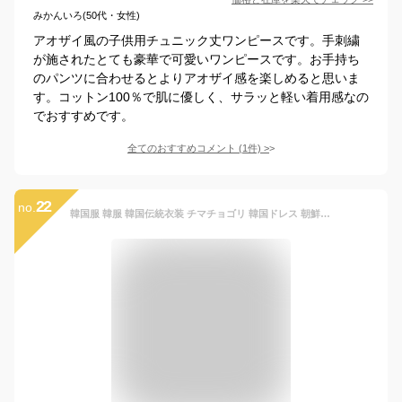
みかんいろ(50代・女性)
アオザイ風の子供用チュニック丈ワンピースです。手刺繍
が施されたとても豪華で可愛いワンピースです。お手持ち
のパンツに合わせるとよりアオザイ感を楽しめると思いま
す。コットン100％で肌に優しく、サラッと軽い着用感なの
でおすすめです。
全てのおすすめコメント
(
1
件)
>
22
no.
韓国服 韓服 韓国伝統衣装 チマチョゴリ 韓国ドレス 朝鮮族衣装 イベント パーティードレス コスプレ 子供 キッズ 女の子 カラードレス ステージ 撮影 子供服 かわいい 舞台衣装 ドレス 学園際 文化際 二次会ドレス 4タイプ入 送料無料