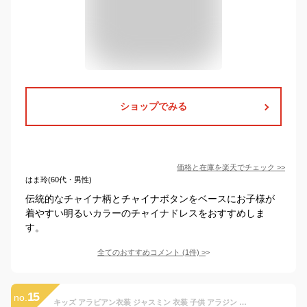
ショップでみる
価格と在庫を
楽天
でチェック
>>
はま玲(60代・男性)
伝統的なチャイナ柄とチャイナボタンをベースにお子様が
着やすい明るいカラーのチャイナドレスをおすすめしま
す。
全てのおすすめコメント
(
1
件)
>
15
no.
キッズ アラビアン衣装 ジャスミン 衣装 子供 アラジン コスチューム プリンセス ハロウィン コスプレ衣装 女の子 ベリーダンス 衣装 半袖トップス ハーレムパンツ セットアップ 余興 ベリーダンス レッスン着 レッスンウェア 可愛い お姫様 アラビアンCOSPLAY 身長95～150cm