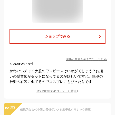
ショップでみる
価格と在庫を
楽天
でチェック
>>
ちゃゆ(50代・女性)
かわいいチャイナ服のワンピースはいかがでしょう？お揃
いの髪留めがセットになってるのが嬉しいですね。銀魂の
神楽の衣装に似てるのでコスプレにもぴったりです。
全てのおすすめコメント
(
1
件)
>
20
no.
伝統的な古代中国の民俗ダンス衣装子供クラシック唐王朝の小さな女の子中国のドレスハンフ服 (Color : 2PC coat dress 1, Size : 140)