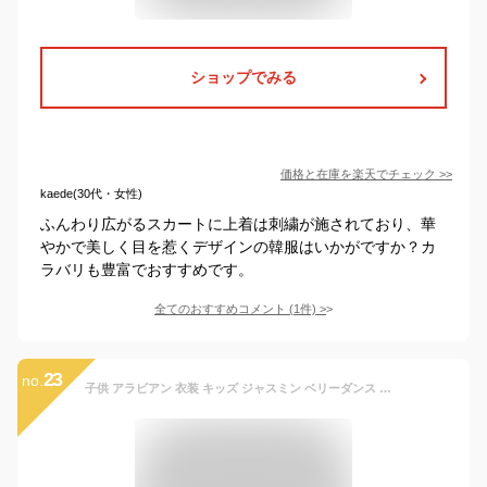
ショップでみる
価格と在庫を
楽天
でチェック
>>
kaede(30代・女性)
ふんわり広がるスカートに上着は刺繍が施されており、華
やかで美しく目を惹くデザインの韓服はいかがですか？カ
ラバリも豊富でおすすめです。
全てのおすすめコメント
(
1
件)
>
23
no.
子供 アラビアン 衣装 キッズ ジャスミン ベリーダンス 衣装 女の子 きらきら 民族ダンス 衣装 3点 4点 5点 6点セット キッズ アラジン