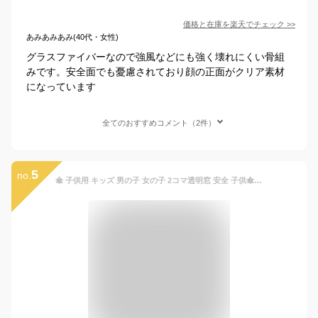
価格と在庫を
楽天
でチェック
>>
あみあみあみ(40代・女性)
グラスファイバーなので強風などにも強く壊れにくい骨組
みです。安全面でも憂慮されており顔の正面がクリア素材
になっています
全てのおすすめコメント（2件）
5
no.
傘 子供用 キッズ 男の子 女の子 2コマ透明窓 安全 子供傘 ワンタッチ ジャンプ傘 入園 入学 55センチ 60センチ 小学生