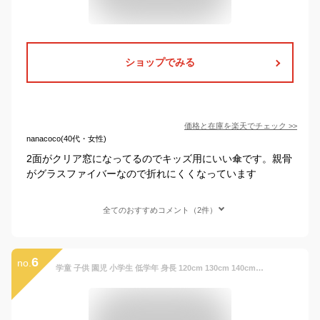
ショップでみる
価格と在庫を
楽天
でチェック
>>
nanacoco(40代・女性)
2面がクリア窓になってるのでキッズ用にいい傘です。親骨
がグラスファイバーなので折れにくくなっています
全てのおすすめコメント（2件）
6
no.
学童 子供 園児 小学生 低学年 身長 120cm 130cm 140cm お猪口 耐風 透明 窓 暗闇 安心 安全 反射テープ 手開 手動 ジャンプ ワンタッチ 傘 50cm 55cm 58cm 卒園 入学 ギフト 通学 通園 梅雨 雨 JUPA基準 ASS08TB50 ASS08TB55 ASS09JP50 ASS09JP55 ASS09JP58