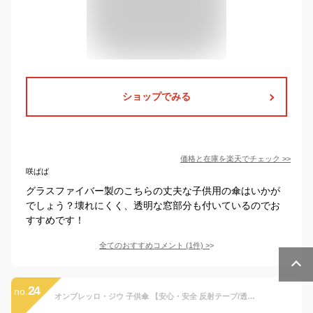
ショップでみる
価格と在庫を
楽天
でチェック
>>
咲ぱぱ
グラスファイバー製のこちらの丈夫な子供用の傘はいかが
でしょう？壊れにくく、透明な窓部分も付いているのでお
すすめです！
全てのおすすめコメント
(
1
件)
>
24
no.
オンブレッロ・ジウ 子供傘 【安心・安全 反射テープ/透明窓付】 ジャンプ傘 55cm 8本骨 グラスファイバー骨 無地 SC-4051-ネイビー