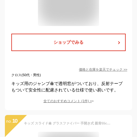
ショップでみる
価格と在庫を
楽天
でチェック
>>
クロス(50代・男性)
キッズ用のジャンプ傘で透明窓がついており、反射テープ
もついて安全性に配慮されている仕様で使い易いです。
全てのおすすめコメント
(
1
件)
>
10
no.
キッズ スライド傘 グラスファイバー 手開き式 親骨55cm 最長69cm 1コマクリア スライド 女の子 男の子 子供傘 卒園記念品【名入れ刺繍不可】