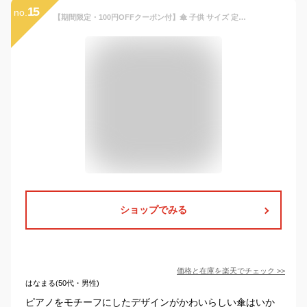
15
no.
【期間限定・100円OFFクーポン付】傘 子供 サイズ 定番 ジャンプ傘 50cm おしゃれ キッズ 園児 グラスファイバー骨 丈夫 透明窓 ワンタッチ 女の子 かわいい 男の子 軽量 軽い カサ 雨傘 長傘 子供用 低学年
ショップでみる
価格と在庫を
楽天
でチェック
>>
はなまる(50代・男性)
ピアノをモチーフにしたデザインがかわいらしい傘はいか