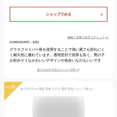
ショップでみる
価格と在庫を
楽天
でチェック
>>
KUMIKAN(40代・女性)
グラスファイバー骨を使用することで強い風でも折れにく
く耐久性に優れています。透明窓付で視界も良く、男の子
が好みそうなかわいいデザインや色合いなのもいいです
全てのおすすめコメント
(
1
件)
>
19
no.
傘 子供 55cm 通販 長傘 子ども 通学 登校 ジャンプ傘 丈夫 耐風 グラスファイバー骨 おしゃれ かっこいい 小学生 小学校 ギフト プレゼント 入学祝い ボーイズ キッズ 傘 SHEIL