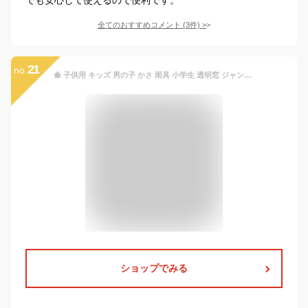
全てのおすすめコメント
(
3
件)
>
21
no.
傘 子供用 キッズ 男の子 かさ 雨具 小学生 透明窓 ジャンプ ワンタッチ 恐竜 迷彩 グラスファイバー骨 丈夫 50 55 送料無料 da030
ショップでみる