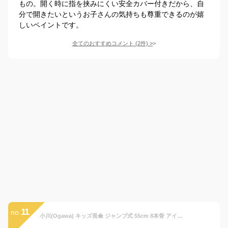
もの。開く時に指を挟みにくい安全カバー付きだから、自
分で開きたいというお子さんの気持ちも尊重できるのが嬉
しいペイントです。
全てのおすすめコメント
(
2
件)
>
11
no.
小川(Ogawa) キッズ長傘 ジャンプ式 55cm 8本骨 アイムドラえもん お名前ネーム付き 15638