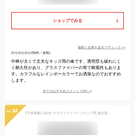
ショップでみる
価格と在庫を
楽天
でチェック
>>
のりのりのり(50代・女性)
中棒が太くて丈夫なキッズ用の傘です。透明窓も破れにく
く耐久性があり、グラスファイバーの骨で耐風性もありま
す。カラフルなレインボーカラーでお洒落なのでおすすめ
します。
全てのおすすめコメント
(
1
件)
>
14
no.
【子供長傘】55cm グラスファイバー ジャンプ式 前が見えます2駒 透明窓付き 反射テープ付 スクール傘 ［黄色 紺色 子供かさ］【送料無料一部地域を除く】