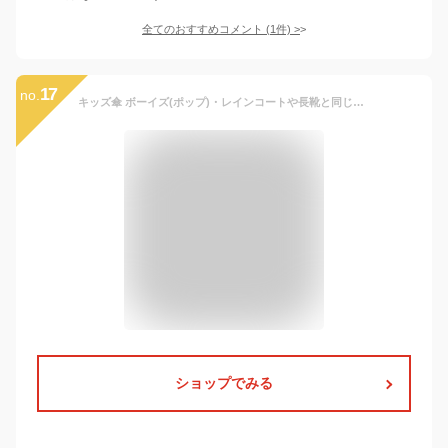
全てのおすすめコメント
(
1
件)
>
17
no.
キッズ傘 ボーイズ(ポップ)・レインコートや長靴と同じく雨の日の必需品！子供用窓付で使いやすいビニール傘。アンブレラ 子ども キッズ 男の子 かっこいい ジャンプ ワンタッチ 安全ろくろ 撥水 防水 丈夫 軽い 保育園 幼稚園 幼児 通学 通園 透明 おしゃれ 45cm 50cm
ショップでみる