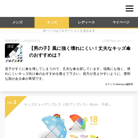
メンズ
キッズ
レディース
マイページ
本ページはプロモーションを含みます
最終更新日：2026/03/18
1788
View
36
コメント
決定
【男の子】風に強く壊れにくい！丈夫なキッズ傘
のおすすめは？
息子がすぐに傘を壊してしまうので、丈夫な傘を探しています。強風にも強く、壊
れにくいキッズ向け傘のおすすめを教えて下さい。前方が見えやすいように、透明
な面がある傘が希望です。
キテミヨ-kitemiyo-編集部
1
no.
キッズビューアンブレラ（3Dアンブレラ）45cm・子供用窓付き傘♪女の子や男の子におしゃれなビニール傘。子供 キッズ 長靴などの雨具とお揃い♪かわいい かさ 3D 幼稚園 子ども 園児 通学 通園 透明 安全 軽量 丈夫 名前 ネーム こども