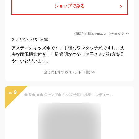
ショップでみる
価格と在庫を
Amazon
でチェック
>>
グラスマン(60代・男性)
アスティのキッズ傘です。手軽なワンタッチ式ですし、丈
夫な耐風機能付き。二駒透明なので、お子さんが前方を見
やすいと思います。
全てのおすすめコメント
(
1
件)
>
9
no.
傘 長傘 雨傘 ジャンプ傘 キッズ 子供用 小学生 レディース 黄色 紺色 男の子 女の子 55cm 60cm 強力反射プリント 星 シンプル 小学校高学年 大人 ジュニア 子ども 子供 こども 耐風仕様 窓付き 55センチ 60センチ