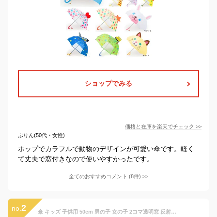
ショップでみる
価格と在庫を
楽天
でチェック
>>
ぷりん(50代・女性)
ポップでカラフルで動物のデザインが可愛い傘です。軽く
て丈夫で窓付きなので使いやすかったです。
全てのおすすめコメント
(
8
件)
>
2
no.
傘 キッズ 子供用 50cm 男の子 女の子 2コマ透明窓 反射テープ付き 耐風傘 小学生 スクール傘 学童傘 ワンタッチジャンプ グラスファイバー骨 軽い 折れにくい 黄色 紺色