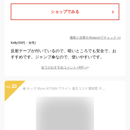
ショップでみる
価格と在庫を
Amazon
でチェック
>>
Kelly(50代・女性)
反射テープが付いているので、暗いところでも安全で、お
すすめです。ジャンプ傘なので、使いやすいです。
全てのおすすめコメント
(
4
件)
>
23
no.
傘 キッズ 55cm ATTAIN アテイン 楽天 1コマ 透明窓 子供用 こども グラスファイバー骨 ジャンプ傘 子ども 丈夫 壊れにくい おしゃれ かわいい 軽い 軽量 小学校 高学年 小学生 通学 安全窓 ビニール窓 子供傘 かさ カサ アンブレラ ウェザー 星 スター uppna