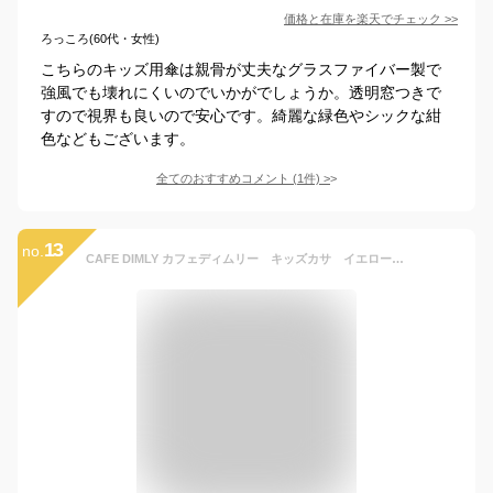
価格と在庫を
楽天
でチェック
>>
ろっころ(60代・女性)
こちらのキッズ用傘は親骨が丈夫なグラスファイバー製で
強風でも壊れにくいのでいかがでしょうか。透明窓つきで
すので視界も良いので安心です。綺麗な緑色やシックな紺
色などもございます。
全てのおすすめコメント
(
1
件)
>
13
no.
CAFE DIMLY カフェディムリー キッズカサ イエロー 55CM 子供傘 キッズ カサ 子供 傘 レインボーカサ レインボー傘ジャンプタイプ 軽くて折れにくいグラスファイバー骨使用 安心設計 視界良好透明窓安全 軽量 頑丈 男女兼用