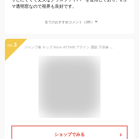
マ透明窓なので視界も良好です。
全てのおすすめコメント（3件）
3
no.
ジャンプ傘 キッズ 50cm ATTAIN アテイン 通販 子供傘 50センチ 傘 かさ ジャンプ ワンタッチ 子ども用 こども 1コマ透明窓付き グラスファイバー骨 丈夫 折れにくい 軽い 軽量 かわいい おしゃれ 小学校 男の子 女の子 通園 通学 入学 幼稚園 保育園 電車 トレイン
ショップでみる