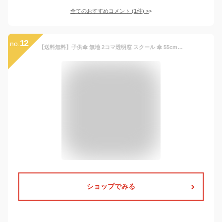
全てのおすすめコメント
(
1
件)
>
12
no.
【送料無料】子供傘 無地 2コマ透明窓 スクール 傘 55cm ワンタッチ ジャンプ傘 人気 反射帯つき 安全 安心 こども傘 グラスファイバー骨 丈夫 視界が広い スクール傘 男の子 女の子 キッズ 紺 青 黄 緑 通学 新学期 小学生 学童 軽い プレゼント ギフト 55センチ あす楽
ショップでみる