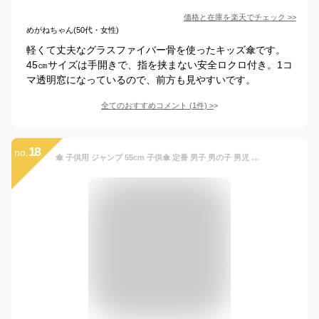
価格と在庫を
楽天
でチェック
>>
めがねちゃん(50代・女性)
軽くて丈夫なグラスファイバー骨を使ったキッズ傘です。
45㎝サイズは手開きで、指を挟まない安全ロクロ付き。1コ
マ透明窓になっているので、前方も見やすいです。
全てのおすすめコメント
(
1
件)
>
18
no.
傘 子供用 ジャンプ 55cm 子供傘 定番 男子 男の子 男児 ジャンプ傘 キッズ 傘 子ども用 1コマ 透明窓付き 丈夫 折れにくい グライファイバー骨 通園 通学 幼稚園 保育園 小学校 小学生 学童 児童 バイク サッカー スペースアドベンチャー 宇宙 ロケット かわいい かっこいい