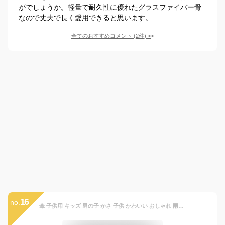
がでしょうか。軽量で耐久性に優れたグラスファイバー骨
なので丈夫で長く愛用できると思います。
全てのおすすめコメント
(
2
件)
>
16
no.
傘 子供用 キッズ 男の子 かさ 子供 かわいい おしゃれ 雨具 雨 雪 小学生 透明窓 ジュニア ジャンプ ワンタッチ レイングッズ スター 迷彩 黒 ブラック ネイビー こども おとこのこ グラスファイバー骨 丈夫 50 55 da030 【送料無料】