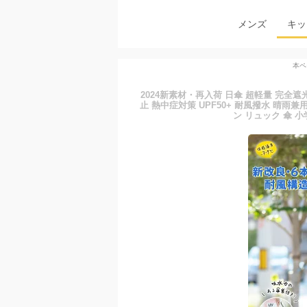
メンズ
キッ
本ペ
2024新素材・再入荷 日傘 超軽量 完全遮
止 熱中症対策 UPF50+ 耐風撥水 晴雨
ン リュック 傘 小