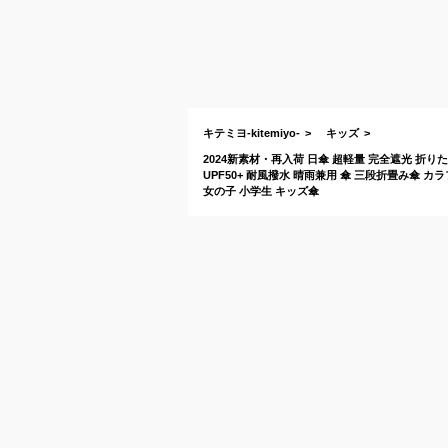
キテミヨ-kitemiyo-
キッズ
2024新素材・再入荷 日傘 超軽量 完全遮光 折り
UPF50+ 耐風撥水 晴雨兼用 傘 三段折畳み傘 カ
女の子 小学生 キッズ傘