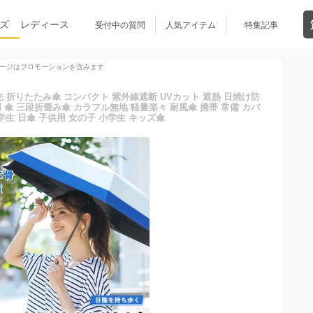
ズ
レディース
受付中の質問
人気アイテム
特集記事
ージはプロモーションを含みます
光 折りたたみ傘 コンパクト 紫外線遮断 UVカット 遮熱 日焼け防
兼用 傘 三段折畳み傘 カラフル無地 軽量楽々 耐風傘 携帯 常備 カバ
学生 日傘 子供用 女の子 小学生 キッズ傘