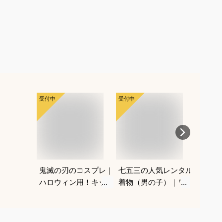
受付中
受付中
受付中
鬼滅の刃のコスプレ｜
七五三の人気レンタル
親子お
ハロウィン用！キッズ
着物（男の子）｜ワン
コーデ
のなりきり人気衣装の
タッチなど、自宅で簡
れなペ
おすすめは？
単に着付けできるおす
のおす
すめは？