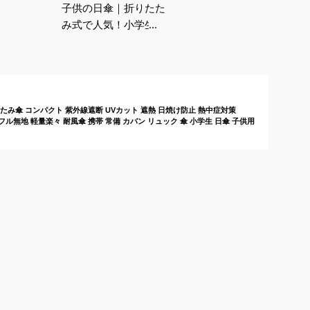
子供の日傘｜折りたた
み式で人気！小学生女
の子用の軽量でおしゃ
れな傘のおすすめは？
たたみ傘 コンパクト 紫外線遮断 UVカット 遮熱 日焼け防止 熱中症対策
ラフル無地 軽量楽々 耐風傘 携帯 常備 カバン リュック 傘 小学生 日傘 子供用