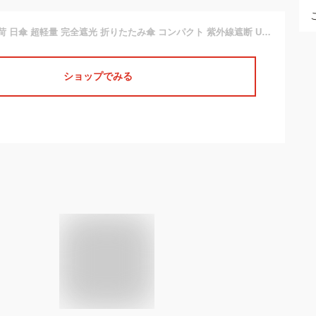
2024新素材・再入荷 日傘 超軽量 完全遮光 折りたたみ傘 コンパクト 紫外線遮断 UVカット 遮熱 日焼け防止 熱中症対策 UPF50+ 耐風撥水 晴雨兼用 傘 三段折畳み傘 カラフル無地 軽量楽々 耐風傘 携帯 常備 カバン リュック 傘 小学生 日傘 子供用 女の子 小学生 キッズ傘
ショップでみる