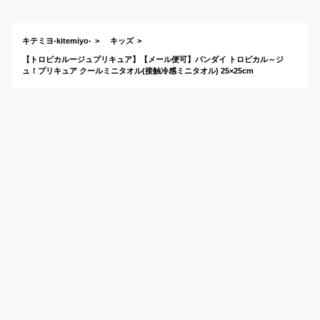
ンカチのおすすめ
ひんやり
は？
のおすす
キテミヨ-kitemiyo-
キッズ
【トロピカルージュプリキュア】【メール便可】バンダイ トロピカル～ジ
ュ！プリキュア クールミニタオル(接触冷感ミニタオル) 25×25cm