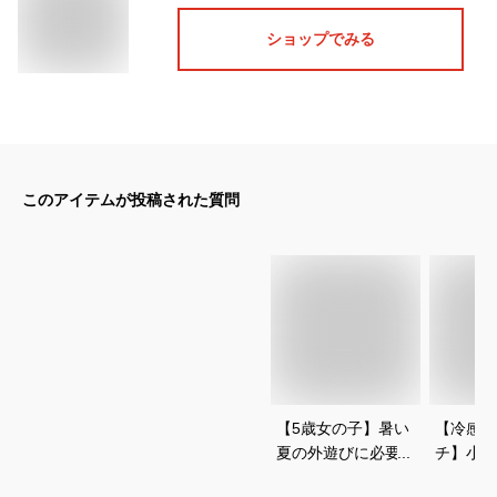
ショップでみる
このアイテムが投稿された質問
【5歳女の子】暑い
【冷感タ
夏の外遊びに必要な
チ】小学
冷感素材のタオルハ
可愛く持